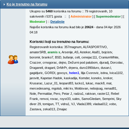
Ko je trenutno na forumu
Ukupno su
5460
korisnika na forumu :: 79 registrovanih, 10
sakrivenih i 5371 gosta :: [
Administrator
] [
Supermoderator
] [
Moderator
] ::
Detaljnije
Najviše korisnika na forumu ikad bilo je
20624
- dana 04 Apr 2026
04:18
Korisnici koji su trenutno na forumu:
Registrovanih korisnika:
357magnum
,
ALFASPORTIVO
,
amaterSRB
,
aramis s
,
Arsenije
,
AS
,
Asteker
,
Ata81
,
bojcistv
,
boromir
,
branko7
,
BSD
,
bufanje
,
celt
,
cenejac111
,
CraniumWhite
,
Crazzer
,
crnogorac
,
dejno
,
Dežurni pod palubom
,
djuradj
,
Dorcolac
,
Draganeli
,
draganl
,
DrMrPr
,
drpera
,
duro1990duro
,
dusan.l
,
gagidjuric
,
GORDI
,
goxsys
,
helen1
,
Ilija Cvorovic
,
istina
,
Ivica1102
,
jarovitt
,
Kapetan Hadok
,
kaskadija
,
Komder
,
koneks
,
kreker
,
Krusarac
,
Lazur_01
,
leopard83
,
lucko1
,
lukac
,
mack8
,
mat
,
mercedesamg
,
mgolub
,
miki kv
,
Moldovan
,
nebojsag
,
nenad81
,
Nole
,
Permaldar
,
Pero
,
Petar J
,
radza1
,
rakivan
,
raster12
,
Rebel
Frank
,
renvoi
,
rovac
,
royst33
,
sales
,
SamoGledam
,
Semprini
,
Sky
diver 29
,
tomigun
,
TT
,
vidra1
,
VJ
,
Vlada1389
,
vladaa012
,
vobo
,
Zastava
,
zeka013
,
Zmajac