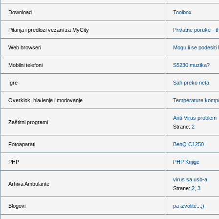
Download
Toolbox
Pitanja i predlozi vezani za MyCity
Privatne poruke - t
Web browseri
Mogu li se podesit
Mobilni telefoni
S5230 muzika?
Igre
Sah preko neta
Overklok, hlađenje i modovanje
Temperature kompon
Anti-Virus problem
Zaštitni programi
Strane:
2
Fotoaparati
BenQ C1250
PHP
PHP Knjige
virus sa usb-a
Arhiva Ambulante
Strane:
2
,
3
Blogovi
pa izvolite...;)