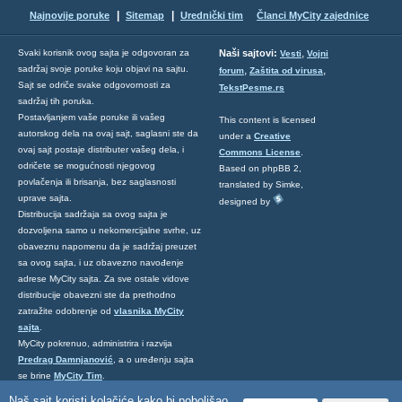
|
|
Najnovije poruke
Sitemap
Urednički tim
Članci MyCity zajednice
,
Svaki korisnik ovog sajta je odgovoran za
Naši sajtovi:
Vesti
Vojni
sadržaj svoje poruke koju objavi na sajtu.
,
,
forum
Zaštita od virusa
Sajt se odriče svake odgovornosti za
TekstPesme.rs
sadržaj tih poruka.
Postavljanjem vaše poruke ili vašeg
This content is licensed
autorskog dela na ovaj sajt, saglasni ste da
under a
Creative
ovaj sajt postaje distributer vašeg dela, i
Commons License
.
odričete se mogućnosti njegovog
Based on phpBB 2,
povlačenja ili brisanja, bez saglasnosti
translated by Simke,
uprave sajta.
designed by
Distribucija sadržaja sa ovog sajta je
dozvoljena samo u nekomercijalne svrhe, uz
obaveznu napomenu da je sadržaj preuzet
sa ovog sajta, i uz obavezno navođenje
adrese MyCity sajta. Za sve ostale vidove
distribucije obavezni ste da prethodno
zatražite odobrenje od
vlasnika MyCity
sajta
.
MyCity pokrenuo, administrira i razvija
Predrag Damnjanović
, a o uređenju sajta
se brine
MyCity Tim
.
Ukoliko želite da nas kontaktirate kliknite
Naš sajt koristi kolačiće kako bi poboljšao