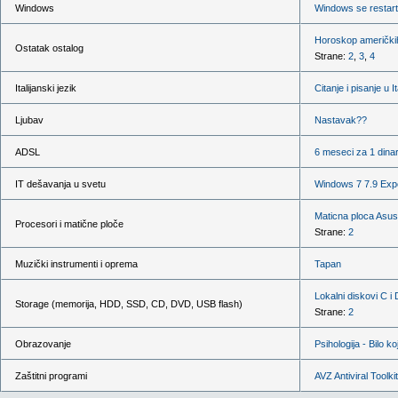
Windows
Windows se restart
Horoskop američkih
Ostatak ostalog
Strane:
2
,
3
,
4
Italijanski jezik
Citanje i pisanje u 
Ljubav
Nastavak??
ADSL
6 meseci za 1 dina
IT dešavanja u svetu
Windows 7 7.9 Expe
Maticna ploca Asu
Procesori i matične ploče
Strane:
2
Muzički instrumenti i oprema
Tapan
Lokalni diskovi C i
Storage (memorija, HDD, SSD, CD, DVD, USB flash)
Strane:
2
Obrazovanje
Psihologija - Bilo 
Zaštitni programi
AVZ Antiviral Toolkit