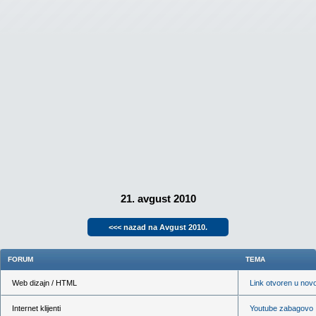
21. avgust 2010
<<< nazad na Avgust 2010.
FORUM
TEMA
Web dizajn / HTML
Link otvoren u nov
Internet klijenti
Youtube zabagovo