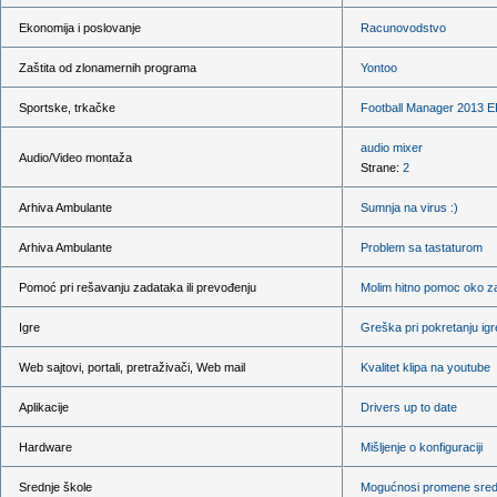
Ekonomija i poslovanje
Racunovodstvo
Zaštita od zlonamernih programa
Yontoo
Sportske, trkačke
Football Manager 2013
audio mixer
Audio/Video montaža
Strane:
2
Arhiva Ambulante
Sumnja na virus :)
Arhiva Ambulante
Problem sa tastaturom
Pomoć pri rešavanju zadataka ili prevođenju
Molim hitno pomoc oko z
Igre
Greška pri pokretanju igr
Web sajtovi, portali, pretraživači, Web mail
Kvalitet klipa na youtube
Aplikacije
Drivers up to date
Hardware
Mišljenje o konfiguraciji
Srednje škole
Mogućnosi promene sredn