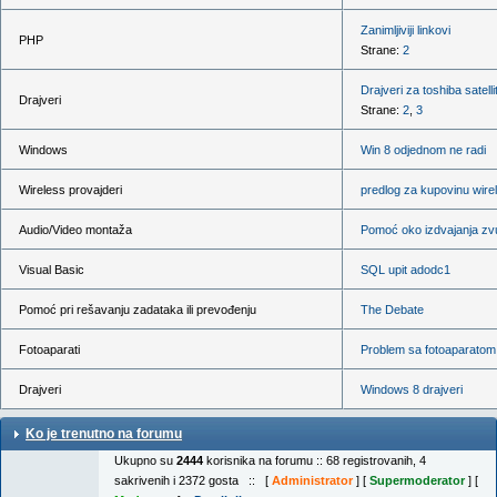
Zanimljiviji linkovi
PHP
Strane:
2
Drajveri za toshiba satell
Drajveri
Strane:
2
,
3
Windows
Win 8 odjednom ne radi
Wireless provajderi
predlog za kupovinu wirel
Audio/Video montaža
Pomoć oko izdvajanja zv
Visual Basic
SQL upit adodc1
Pomoć pri rešavanju zadataka ili prevođenju
The Debate
Fotoaparati
Problem sa fotoaparatom
Drajveri
Windows 8 drajveri
Ko je trenutno na forumu
Ukupno su
2444
korisnika na forumu :: 68 registrovanih, 4
sakrivenih i 2372 gosta :: [
Administrator
] [
Supermoderator
] [