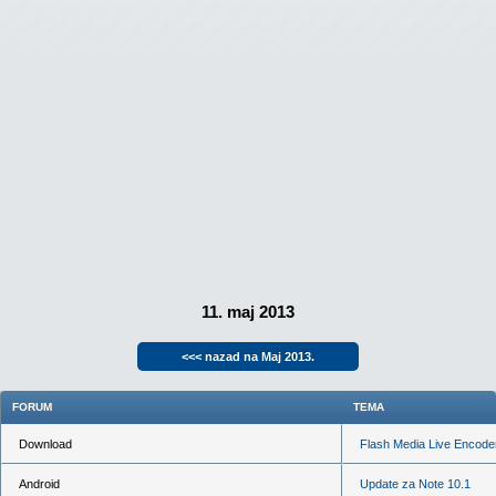
11. maj 2013
<<< nazad na Maj 2013.
FORUM
TEMA
Download
Flash Media Live Encode
Android
Update za Note 10.1