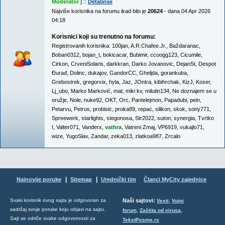
Moderator
] ::
Detaljnije
Najviše korisnika na forumu ikad bilo je
20624
- dana 04 Apr 2026
04:18
Korisnici koji su trenutno na forumu:
Registrovanih korisnika:
100jan
,
A.R.Chafee.Jr.
,
Baždaranac
,
Boban0312
,
bojan_t
,
bokicacar
,
Bubimir
,
ccoogg123
,
Cicumile
,
Cirkon
,
CrveniSolaris
,
darkkran
,
Darko Jovanovic
,
DejanSt
,
Despot
Đurađ
,
Dolinc
,
dukajov
,
GandorCC
,
Gheljda
,
gorankuba
,
Grebostrek
,
gregorxix
,
hyla
,
Jaz
,
JOntra
,
kibihrchak
,
KizJ
,
Koser
,
Lj_ubo
,
Marko Marković
,
mat
,
miki kv
,
milutin134
,
Ne doznajem se u
oružje
,
Nole
,
nuke92
,
OKT
,
Orc
,
Pantelejmon
,
Papadubi
,
pein
,
Petarvu
,
Petrus
,
probisic
,
proka89
,
repac
,
silikon
,
skok
,
sony771
,
Spreewerk
,
starlights
,
stegonosa
,
Str2022
,
suton
,
synergia
,
Tvrtko
I
,
Valter071
,
Vanderx
,
vathra
,
Vatreni Zmaj
,
VP6919
,
vukajlo71
,
wize
,
YugoSlav
,
Zandar
,
zeka013
,
zlatkoa987
,
Zrcalo
|
|
Najnovije poruke
Sitemap
Urednički tim
Članci MyCity zajednice
,
Svaki korisnik ovog sajta je odgovoran za
Naši sajtovi:
Vesti
Vojni
sadržaj svoje poruke koju objavi na sajtu.
,
,
forum
Zaštita od virusa
Sajt se odriče svake odgovornosti za
TekstPesme.rs