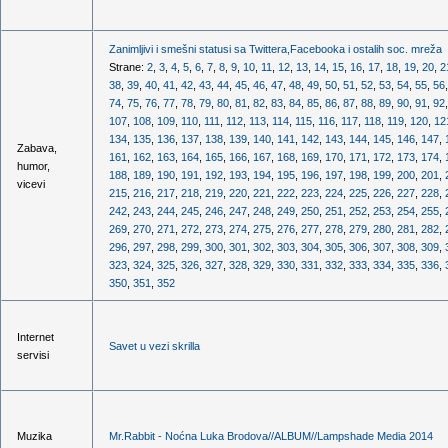
Zanimljivi i smešni statusi sa Twittera,Facebooka i ostalih soc. mreža
Strane:
2
,
3
,
4
,
5
,
6
,
7
,
8
,
9
,
10
,
11
,
12
,
13
,
14
,
15
,
16
,
17
,
18
,
19
,
20
,
2
38
,
39
,
40
,
41
,
42
,
43
,
44
,
45
,
46
,
47
,
48
,
49
,
50
,
51
,
52
,
53
,
54
,
55
,
56
74
,
75
,
76
,
77
,
78
,
79
,
80
,
81
,
82
,
83
,
84
,
85
,
86
,
87
,
88
,
89
,
90
,
91
,
92
107
,
108
,
109
,
110
,
111
,
112
,
113
,
114
,
115
,
116
,
117
,
118
,
119
,
120
,
12
134
,
135
,
136
,
137
,
138
,
139
,
140
,
141
,
142
,
143
,
144
,
145
,
146
,
147
,
Zabava,
161
,
162
,
163
,
164
,
165
,
166
,
167
,
168
,
169
,
170
,
171
,
172
,
173
,
174
,
humor,
188
,
189
,
190
,
191
,
192
,
193
,
194
,
195
,
196
,
197
,
198
,
199
,
200
,
201
,
vicevi
215
,
216
,
217
,
218
,
219
,
220
,
221
,
222
,
223
,
224
,
225
,
226
,
227
,
228
,
242
,
243
,
244
,
245
,
246
,
247
,
248
,
249
,
250
,
251
,
252
,
253
,
254
,
255
,
269
,
270
,
271
,
272
,
273
,
274
,
275
,
276
,
277
,
278
,
279
,
280
,
281
,
282
,
296
,
297
,
298
,
299
,
300
,
301
,
302
,
303
,
304
,
305
,
306
,
307
,
308
,
309
,
323
,
324
,
325
,
326
,
327
,
328
,
329
,
330
,
331
,
332
,
333
,
334
,
335
,
336
,
350
,
351
,
352
Internet
Savet u vezi skrilla
servisi
Muzika
Mr.Rabbit - Noćna Luka Brodova//ALBUM//Lampshade Media 2014