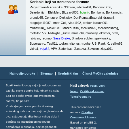
Korisnici koji su trenutno na forumu:
Registrovanih korisnika:
33 bren
,
advokat84
,
Banovo Brdo
,
Beardonitch
,
BlekMen
,
Blizzard035
,
bojank
,
Bombona
,
Borkanović
,
brundo65
,
Centauro
,
Djokislav
,
DonRumataEstorski
,
draganl
,
dragoljub11987
,
Inner-Cell
,
Ivica1102
,
kreker
,
lakson001
,
m0nstrum_
,
Maki1981
,
MarkoDzimi
,
melkior026
,
mercedesamg
,
metallac777
,
MidnighT_AlieN
,
milos.cbr
,
moldway
,
oldtimer
,
orah
,
rakivan
,
rednap
,
Sass Drake
,
Shadow soldier
,
spektorsky
,
Superastro
,
Tas011
,
tooljan
,
tritonus
,
trpche
,
US_Rank_0
,
veljko82
,
vidra1
,
voja64
,
VPV
,
Zadonbas
,
Zastava
,
Zavulon
,
zlaya011
|
|
Najnovije poruke
Sitemap
Urednički tim
Članci MyCity zajednice
,
Svaki korisnik ovog sajta je odgovoran za
Naši sajtovi:
Vesti
Vojni
sadržaj svoje poruke koju objavi na sajtu.
,
,
forum
Zaštita od virusa
Sajt se odriče svake odgovornosti za
TekstPesme.rs
sadržaj tih poruka.
Postavljanjem vaše poruke ili vašeg
This content is licensed
autorskog dela na ovaj sajt, saglasni ste da
under a
Creative
ovaj sajt postaje distributer vašeg dela, i
Commons License
.
odričete se mogućnosti njegovog
Based on phpBB 2,
povlačenja ili brisanja, bez saglasnosti
translated by Simke,