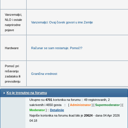
Vanzemaljci,
NLO i ostale
Vanzemaljci: Ovaj čovek govori u ime Zemlje
natprirodne
pojave
Hardware
Računar se sam restartuje. Pomoć!?
Pomoć pri
rešavanju
Granična vrednost
zadataka ili
prevođenju
Ko je trenutno na forumu
Ukupno su
4701
korisnika na forumu :: 49 registrovanih, 2
sakrivenih i 4650 gosta :: [
Administrator
] [
Supermoderator
] [
Moderator
] ::
Detaljnije
Najviše korisnika na forumu ikad bilo je
20624
- dana 04 Apr 2026
04:18