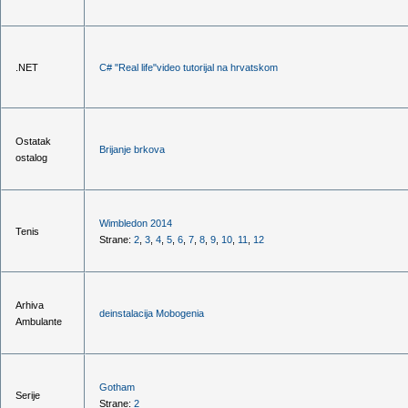
.NET
C# "Real life"video tutorijal na hrvatskom
Ostatak
Brijanje brkova
ostalog
Wimbledon 2014
Tenis
Strane:
2
,
3
,
4
,
5
,
6
,
7
,
8
,
9
,
10
,
11
,
12
Arhiva
deinstalacija Mobogenia
Ambulante
Gotham
Serije
Strane:
2