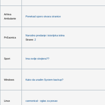
Arhiva
Ponekad sporo otvara stranice
Ambulante
Narodno predanje i istorijska istina
Pričaonica
Strane:
2
Sport
Ima ovdje skejtera??
Windows
Kako da uradim System backup?
Linux
cannonical - oglas za posao