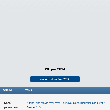
20. jun 2014
<<< nazad na Jun 2014.
FORUM
TEMA
Naša
''I tako, ako staviš svoj život u stihove, bićeš bliži istini, bliži životu''
pisana dela
Strane:
2
,
3