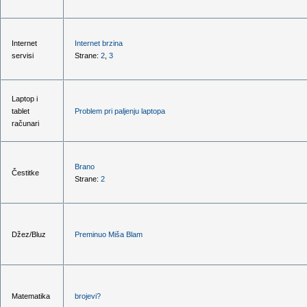
Internet
Internet brzina
servisi
Strane:
2
,
3
Laptop i
tablet
Problem pri paljenju laptopa
računari
Brano
Čestitke
Strane:
2
Džez/Bluz
Preminuo Miša Blam
Matematika
brojevi?