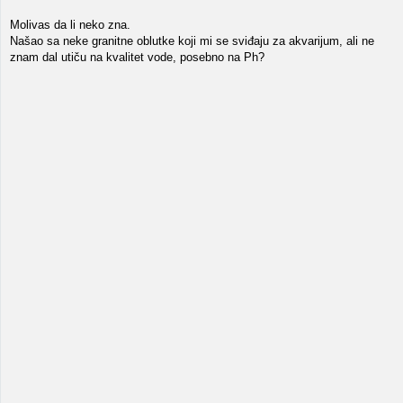
Molivas da li neko zna.
Našao sa neke granitne oblutke koji mi se sviđaju za akvarijum, ali ne
znam dal utiču na kvalitet vode, posebno na Ph?