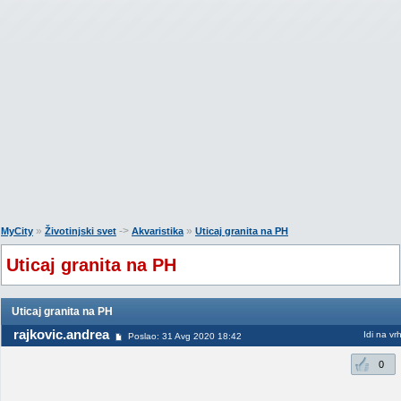
»
->
»
MyCity
Životinjski svet
Akvaristika
Uticaj granita na PH
Uticaj granita na PH
Uticaj granita na PH
rajkovic.andrea
Idi na vr
Poslao: 31 Avg 2020 18:42
0