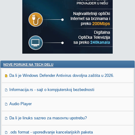
NOVE PORUKE NA TECH DELU
Da li je Windows Defender Antivirus dovoljna zaštita u 2026.
Informacija.rs - sajt o kompjuterskoj bezbednosti
Audio Player
Da li je linuks sazreo za masovnu upotrebu?
.ods format - upoređivanje kancelarijskih paketa