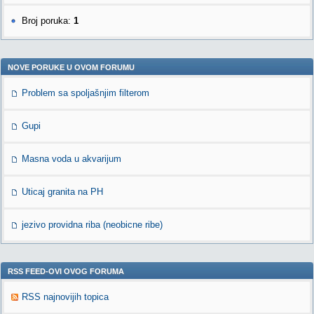
Broj poruka:
1
NOVE PORUKE U OVOM FORUMU
Problem sa spoljašnjim filterom
Gupi
Masna voda u akvarijum
Uticaj granita na PH
jezivo providna riba (neobicne ribe)
RSS FEED-OVI OVOG FORUMA
RSS najnovijih topica