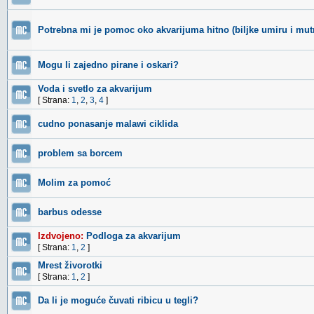
Potrebna mi je pomoc oko akvarijuma hitno (biljke umiru i mut
Mogu li zajedno pirane i oskari?
Voda i svetlo za akvarijum
[ Strana:
1
,
2
,
3
,
4
]
cudno ponasanje malawi ciklida
problem sa borcem
Molim za pomoć
barbus odesse
Izdvojeno:
Podloga za akvarijum
[ Strana:
1
,
2
]
Mrest živorotki
[ Strana:
1
,
2
]
Da li je moguće čuvati ribicu u tegli?