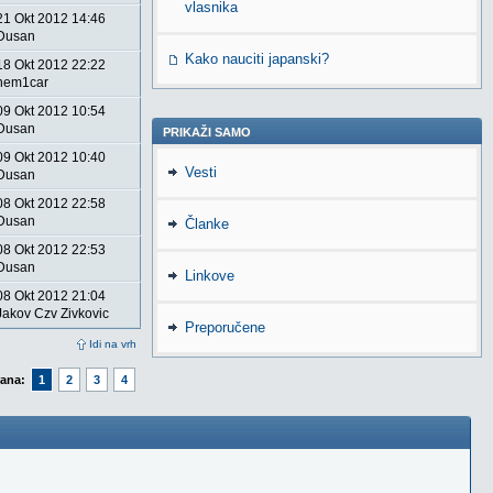
vlasnika
21 Okt 2012 14:46
Dusan
Kako nauciti japanski?
18 Okt 2012 22:22
hem1car
09 Okt 2012 10:54
Dusan
PRIKAŽI SAMO
09 Okt 2012 10:40
Vesti
Dusan
08 Okt 2012 22:58
Dusan
Članke
08 Okt 2012 22:53
Dusan
Linkove
08 Okt 2012 21:04
Jakov Czv Zivkovic
Preporučene
Idi na vrh
rana:
1
2
3
4