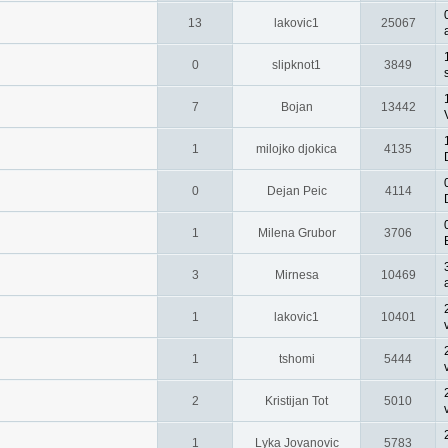
13
lakovic1
25067
0
slipknot1
3849
7
Bojan
13442
1
milojko djokica
4135
0
Dejan Peic
4114
1
Milena Grubor
3706
3
Mirnesa
10469
1
lakovic1
10401
1
tshomi
5444
2
Kristijan Tot
5010
1
Lyka Jovanovic
5783