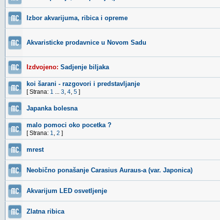
Izbor akvarijuma, ribica i opreme
Akvaristicke prodavnice u Novom Sadu
Izdvojeno:
Sadjenje biljaka
koi šarani - razgovori i predstavljanje
[ Strana:
1
...
3
,
4
,
5
]
Japanka bolesna
malo pomoci oko pocetka ?
[ Strana:
1
,
2
]
mrest
Neobično ponašanje Carasius Auraus-a (var. Japonica)
Akvarijum LED osvetljenje
Zlatna ribica