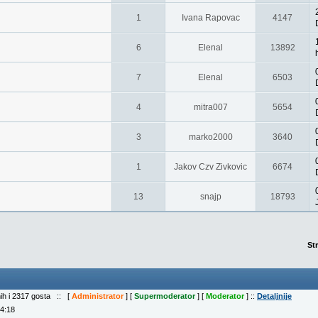
1
Ivana Rapovac
4147
6
Elenal
13892
7
Elenal
6503
4
mitra007
5654
3
marko2000
3640
1
Jakov Czv Zivkovic
6674
13
snajp
18793
St
nih i 2317 gosta :: [
Administrator
] [
Supermoderator
] [
Moderator
] ::
Detaljnije
04:18