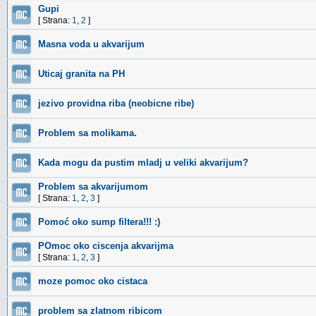
Gupi
[ Strana:
1
,
2
]
Masna voda u akvarijum
Uticaj granita na PH
jezivo providna riba (neobicne ribe)
Problem sa molikama.
Kada mogu da pustim mladj u veliki akvarijum?
Problem sa akvarijumom
[ Strana:
1
,
2
,
3
]
Pomoć oko sump filtera!!! :)
POmoc oko ciscenja akvarijma
[ Strana:
1
,
2
,
3
]
moze pomoc oko cistaca
problem sa zlatnom ribicom