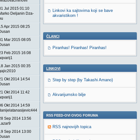
neazovacmihovil
31 Jul 2015 01:10
Linkovi ka sajtovima koji se bave
Marko Deljanin Dza-
akvaristikom !
bu
15 Apr 2015 08:25
Dusan
ČLANCI
31 Mar 2015 08:05
Dusan
Piranhas! Piranhas! Piranhas!
23 Feb 2015 16:08
aqvarij1
18 Jan 2015 00:35
LINKOVI
gajic2010
21 Okt 2014 14:54
Step by step (by Takashi Amano)
Dusan
21 Okt 2014 11:42
Akvarijumsko bilje
aqvarij1
06 Okt 2014 14:59
danijelatanasijevic444
RSS FEED-OVI OVOG FORUMA
28 Sep 2014 13:56
Lazar9
RSS najnovijih topica
19 Sep 2014 13:00
Dusan