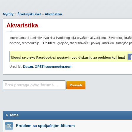
»
»
MyCity
Životinjski svet
Akvaristika
Akvaristika
Interesantan i zanimljiv svet riba i vodenog bilja u vašem akvarijumu...Živorotke, ikr
ishrane, reprodukcije... Uz filtere, grejače, rasprskivače i po koju mrežicu, smanjiće 
Uloguj se preko Facebook-a i postavi novu diskusiju za problem koji imaš:
Urednici:
Dusan
,
OPŠTI supermoderatori
Pronađi
Teme
Problem sa spoljašnjim filterom