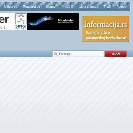
Uloguj se
Registruj se
Blogovi
Pravilnik
Lista članova
Traži
Pomoć