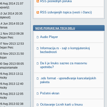
RSS poslednjih poruka
06 Avg 2014 21:07
aqvarij1
RSS izdvojenjih topica (vesti i članci)
10 Jul 2014 20:35
slipknot1
14 Jun 2014 03:19
Vanaa
NOVE PORUKE NA TECH DELU
11 Nov 2013 09:28
Audio Player
Dejan Peic
07 Nov 2013 12:53
Dejan Peic
Informacija.rs - sajt o kompjuterskoj
bezbednosti
03 Nov 2013 21:50
Bojan
Da li je linuks sazreo za masovnu
30 Sep 2013 00:05
upotrebu?
amazoriamale
26 Avg 2013 13:11
viscky
.ods format - upoređivanje kancelarijskih
paketa
26 Avg 2013 12:40
viscky
Početni ekran
26 Avg 2013 12:05
viscky
26 Avg 2013 02:38
Ocitavanje Licnih karti u linuxu