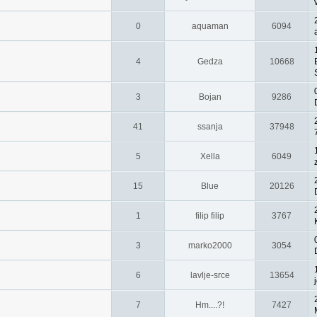
0
aquaman
6094
4
Gedza
10668
3
Bojan
9286
41
ssanja
37948
5
Xella
6049
15
Blue
20126
1
filip filip
3767
3
marko2000
3054
6
lavlje-srce
13654
7
Hm....?!
7427