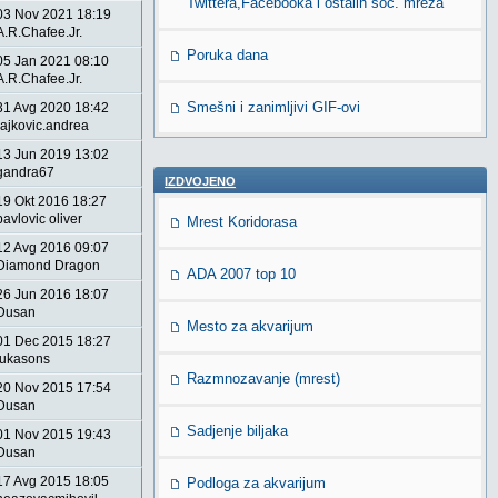
Twittera,Facebooka i ostalih soc. mreža
03 Nov 2021 18:19
A.R.Chafee.Jr.
Poruka dana
05 Jan 2021 08:10
A.R.Chafee.Jr.
Smešni i zanimljivi GIF-ovi
31 Avg 2020 18:42
rajkovic.andrea
13 Jun 2019 13:02
gandra67
IZDVOJENO
19 Okt 2016 18:27
pavlovic oliver
Mrest Koridorasa
12 Avg 2016 09:07
Diamond Dragon
ADA 2007 top 10
26 Jun 2016 18:07
Dusan
Mesto za akvarijum
01 Dec 2015 18:27
lukasons
Razmnozavanje (mrest)
20 Nov 2015 17:54
Dusan
Sadjenje biljaka
01 Nov 2015 19:43
Dusan
17 Avg 2015 18:05
Podloga za akvarijum