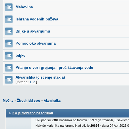
Mahovina
Ishrana vodenih puževa
Biljke u akvarijumu
Pomoc oko akvariuma
biljke
Pitanje u vezi grejanja i prečišćavanja vode
Akvaristika (ciscenje stakla)
[ Strana:
1
,
2
]
»
»
MyCity
Životinjski svet
Akvaristika
Ko je trenutno na forumu
Ukupno su
2381
korisnika na forumu :: 59 registrovanih, 5 sakrive
Najviše korisnika na forumu ikad bilo je
20624
- dana 04 Apr 2026 