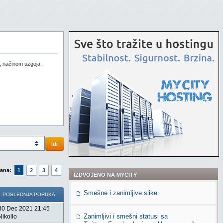
a, načinom uzgoja,
Idi
rana:
1
2
3
4
IZDVOJENO NA MYCITY
Smešne i zanimljive slike
POSLEDNJA PORUKA
30 Dec 2021 21:45
Zanimljivi i smešni statusi sa
Nikollo