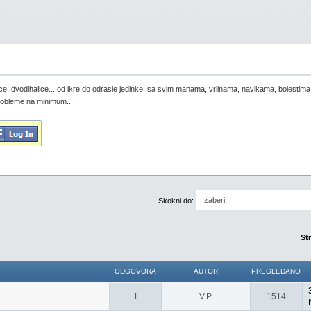
ašice, dvodihalice... od ikre do odrasle jedinke, sa svim manama, vrlinama, navikama, bolestim
probleme na minimum...
Izaberi
Skokni do:
St
ODGOVORA
AUTOR
PREGLEDANO
1
V.P.
1514