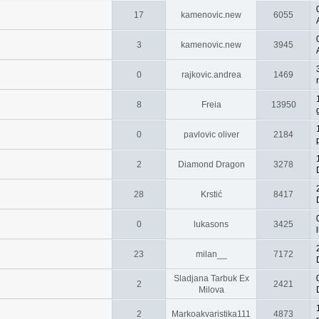
17
kamenovic.new
6055
3
kamenovic.new
3945
0
rajkovic.andrea
1469
8
Freia
13950
0
pavlovic oliver
2184
2
Diamond Dragon
3278
28
Krstić
8417
0
lukasons
3425
23
milan__
7172
Sladjana Tarbuk Ex
2
2421
Milova
2
Markoakvaristika111
4873