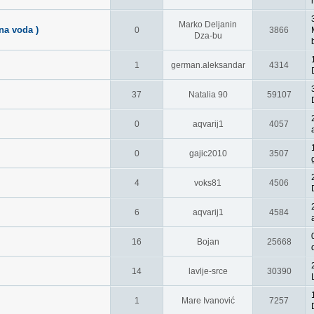
Marko Deljanin
na voda )
0
3866
Dza-bu
1
german.aleksandar
4314
37
Natalia 90
59107
0
aqvarij1
4057
0
gajic2010
3507
4
voks81
4506
6
aqvarij1
4584
16
Bojan
25668
14
lavlje-srce
30390
1
Mare Ivanović
7257