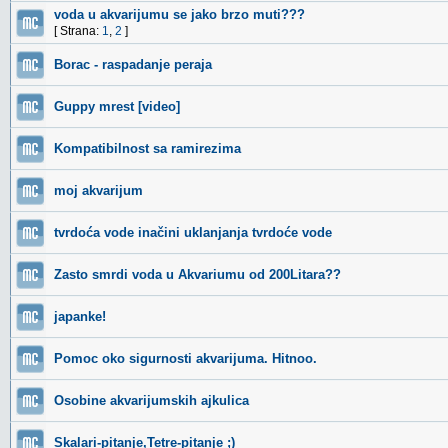
voda u akvarijumu se jako brzo muti???
[ Strana:
1
,
2
]
Borac - raspadanje peraja
Guppy mrest [video]
Kompatibilnost sa ramirezima
moj akvarijum
tvrdoća vode inačini uklanjanja tvrdoće vode
Zasto smrdi voda u Akvariumu od 200Litara??
japanke!
Pomoc oko sigurnosti akvarijuma. Hitnoo.
Osobine akvarijumskih ajkulica
Skalari-pitanje,Tetre-pitanje ;)