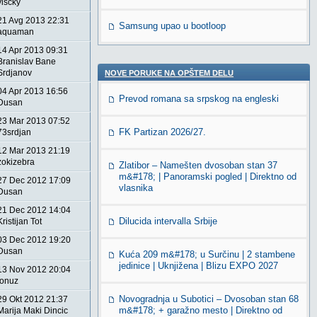
viscky
21 Avg 2013 22:31
Samsung upao u bootloop
aquaman
14 Apr 2013 09:31
Branislav Bane
Srdjanov
NOVE PORUKE NA OPŠTEM DELU
04 Apr 2013 16:56
Prevod romana sa srpskog na engleski
Dusan
23 Mar 2013 07:52
FK Partizan 2026/27.
73srdjan
12 Mar 2013 21:19
zokizebra
Zlatibor – Namešten dvosoban stan 37
m&#178; | Panoramski pogled | Direktno od
27 Dec 2012 17:09
vlasnika
Dusan
21 Dec 2012 14:04
Dilucida intervalla Srbije
Kristijan Tot
03 Dec 2012 19:20
Dusan
Kuća 209 m&#178; u Surčinu | 2 stambene
jedinice | Uknjižena | Blizu EXPO 2027
13 Nov 2012 20:04
jonuz
Novogradnja u Subotici – Dvosoban stan 68
29 Okt 2012 21:37
m&#178; + garažno mesto | Direktno od
Marija Maki Dincic