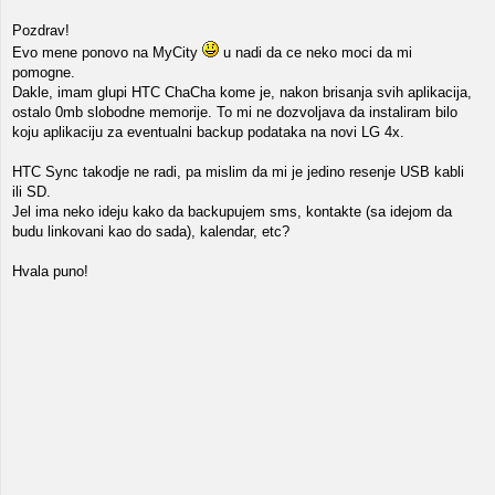
Pozdrav!
Evo mene ponovo na MyCity
u nadi da ce neko moci da mi
pomogne.
Dakle, imam glupi HTC ChaCha kome je, nakon brisanja svih aplikacija,
ostalo 0mb slobodne memorije. To mi ne dozvoljava da instaliram bilo
koju aplikaciju za eventualni backup podataka na novi LG 4x.
HTC Sync takodje ne radi, pa mislim da mi je jedino resenje USB kabli
ili SD.
Jel ima neko ideju kako da backupujem sms, kontakte (sa idejom da
budu linkovani kao do sada), kalendar, etc?
Hvala puno!