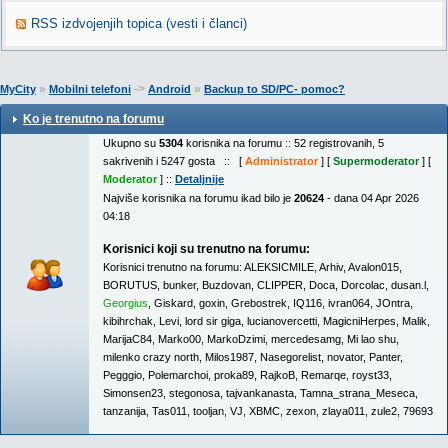
RSS izdvojenjih topica (vesti i članci)
»
->
»
MyCity
Mobilni telefoni
Android
Backup to SD/PC- pomoc?
Ko je trenutno na forumu
Ukupno su
5304
korisnika na forumu :: 52 registrovanih, 5
sakrivenih i 5247 gosta :: [
Administrator
] [
Supermoderator
] [
Moderator
] ::
Detaljnije
Najviše korisnika na forumu ikad bilo je
20624
- dana 04 Apr 2026
04:18
Korisnici koji su trenutno na forumu:
Korisnici trenutno na forumu:
ALEKSICMILE
,
Arhiv
,
Avalon015
,
BORUTUS
,
bunker
,
Buzdovan
,
CLIPPER
,
Doca
,
Dorcolac
,
dusan.l
,
Georgius
,
Giskard
,
goxin
,
Grebostrek
,
IQ116
,
ivran064
,
JOntra
,
kibihrchak
,
Levi
,
lord sir giga
,
lucianovercetti
,
MagicniHerpes
,
Malik
,
MarijaC84
,
Marko00
,
MarkoDzimi
,
mercedesamg
,
Mi lao shu
,
milenko crazy north
,
Milos1987
,
Nasegorelist
,
novator
,
Panter
,
Pegggio
,
Polemarchoi
,
proka89
,
RajkoB
,
Remarqe
,
royst33
,
Simonsen23
,
stegonosa
,
tajvankanasta
,
Tamna_strana_Meseca
,
tanzanija
,
Tas011
,
tooljan
,
VJ
,
XBMC
,
zexon
,
zlaya011
,
zule2
,
79693