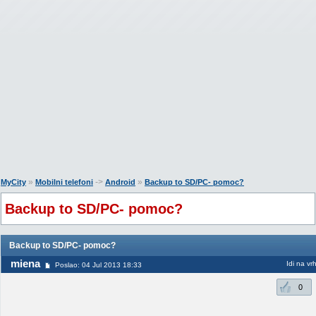
»
->
»
MyCity
Mobilni telefoni
Android
Backup to SD/PC- pomoc?
Backup to SD/PC- pomoc?
Backup to SD/PC- pomoc?
miena
Idi na vr
Poslao: 04 Jul 2013 18:33
0