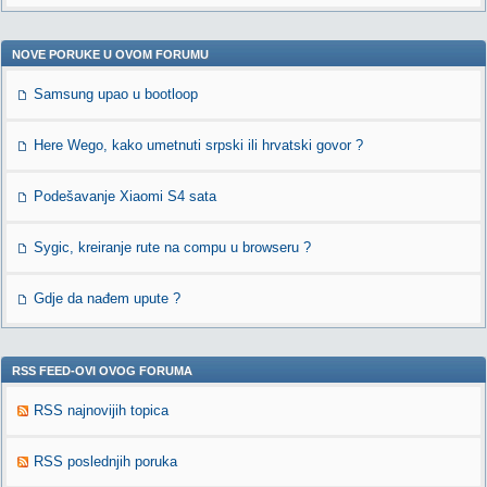
NOVE PORUKE U OVOM FORUMU
Samsung upao u bootloop
Here Wego, kako umetnuti srpski ili hrvatski govor ?
Podešavanje Xiaomi S4 sata
Sygic, kreiranje rute na compu u browseru ?
Gdje da nađem upute ?
RSS FEED-OVI OVOG FORUMA
RSS najnovijih topica
RSS poslednjih poruka