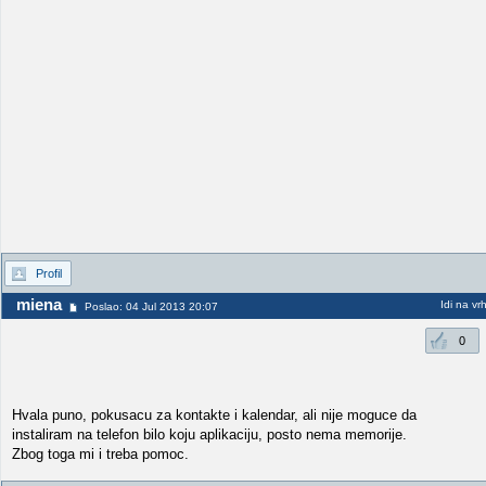
Profil
miena
Idi na vr
Poslao: 04 Jul 2013 20:07
0
Hvala puno, pokusacu za kontakte i kalendar, ali nije moguce da
instaliram na telefon bilo koju aplikaciju, posto nema memorije.
Zbog toga mi i treba pomoc.