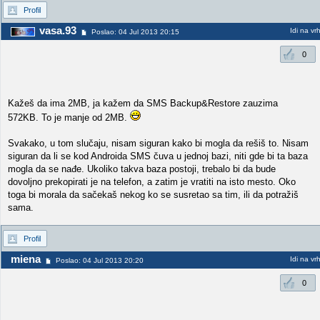
Profil
vasa.93
Idi na vr
Poslao: 04 Jul 2013 20:15
0
Kažeš da ima 2MB, ja kažem da SMS Backup&Restore zauzima
572KB. To je manje od 2MB.
Svakako, u tom slučaju, nisam siguran kako bi mogla da rešiš to. Nisam
siguran da li se kod Androida SMS čuva u jednoj bazi, niti gde bi ta baza
mogla da se nađe. Ukoliko takva baza postoji, trebalo bi da bude
dovoljno prekopirati je na telefon, a zatim je vratiti na isto mesto. Oko
toga bi morala da sačekaš nekog ko se susretao sa tim, ili da potražiš
sama.
Profil
miena
Idi na vr
Poslao: 04 Jul 2013 20:20
0