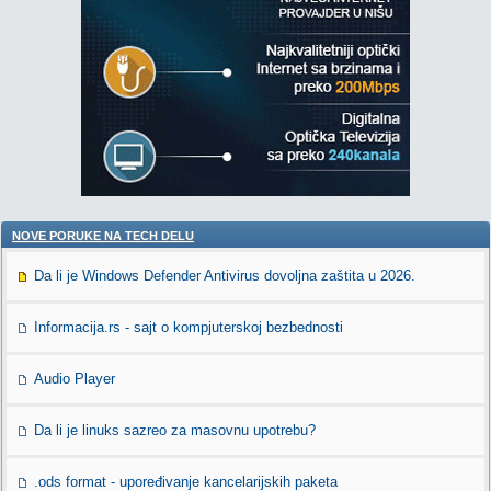
NOVE PORUKE NA TECH DELU
Da li je Windows Defender Antivirus dovoljna zaštita u 2026.
Informacija.rs - sajt o kompjuterskoj bezbednosti
Audio Player
Da li je linuks sazreo za masovnu upotrebu?
.ods format - upoređivanje kancelarijskih paketa