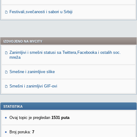
Festivali,svečanosti i sabori u Srbiji
IZDVOJENO NA MYCITY
Zanimljivi i smešni statusi sa Twittera,Facebooka i ostalih soc.
mreža
Smešne i zanimljive slike
Smešni i zanimljivi GIF-ovi
STATISTIKA
Ovaj topic je pregledan
1531 puta
Broj poruka:
7