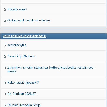
Početni ekran
Ocitavanje Licnih karti u linuxu
NOVE PORUKE NA OPŠTEM DELU
scorelineQuiz
Zanati koji (Ne)umiru
Zanimljivi i smešni statusi sa Twittera,Facebooka i ostalih soc.
mreža
Kako nauciti japanski?
FK Partizan 2026/27.
Dilucida intervalla Srbije