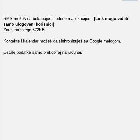
SMS možeš da bekapuješ sledećom aplikacijom:
[Link mogu videti
samo ulogovani korisnici]
Zauzima svega 572KB.
Kontakte i kalendar možeš da sinhronizuješ sa Google malogom.
Ostale podatke samo prekopiraj na računar.