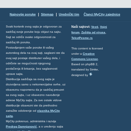
|
|
Najnovije poruke
Sitemap
Urednički tim
Članci MyCity zajednice
,
Svaki korisnik ovog sajta je odgovoran za
Naši sajtovi:
Vesti
Vojni
sadržaj svoje poruke koju objavi na sajtu.
,
,
forum
Zaštita od virusa
Sajt se odriče svake odgovornosti za
TekstPesme.rs
sadržaj tih poruka.
Postavljanjem vaše poruke ili vašeg
This content is licensed
autorskog dela na ovaj sajt, saglasni ste da
under a
Creative
ovaj sajt postaje distributer vašeg dela, i
Commons License
.
odričete se mogućnosti njegovog
Based on phpBB 2,
povlačenja ili brisanja, bez saglasnosti
translated by Simke,
uprave sajta.
designed by
Distribucija sadržaja sa ovog sajta je
dozvoljena samo u nekomercijalne svrhe, uz
obaveznu napomenu da je sadržaj preuzet
sa ovog sajta, i uz obavezno navođenje
adrese MyCity sajta. Za sve ostale vidove
distribucije obavezni ste da prethodno
zatražite odobrenje od
vlasnika MyCity
sajta
.
MyCity pokrenuo, administrira i razvija
Predrag Damnjanović
, a o uređenju sajta