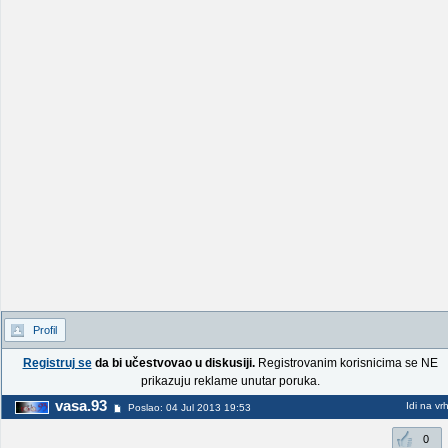
Profil
Registruj se
da bi učestvovao u diskusiji.
Registrovanim korisnicima se NE
prikazuju reklame unutar poruka.
vasa.93
Idi na vr
Poslao: 04 Jul 2013 19:53
0