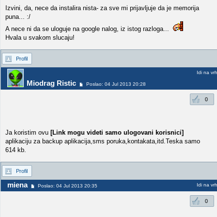
Izvini, da, nece da instalira nista- za sve mi prijavljuje da je memorija
puna... :/
A nece ni da se uloguje na google nalog, iz istog razloga...
Hvala u svakom slucaju!
Profil
Idi na vr
Miodrag Ristic
Poslao: 04 Jul 2013 20:28
0
Ja koristim ovu
[Link mogu videti samo ulogovani korisnici]
aplikaciju za backup aplikacija,sms poruka,kontakata,itd.Teska samo
614 kb.
Profil
miena
Idi na vr
Poslao: 04 Jul 2013 20:35
0