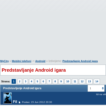
»
->
» Izdvojeno:
MyCity
Mobilni telefoni
Android
Predstavljanje Android igara
Predstavljanje Android igara
Strana:
1
2
3
4
5
6
7
8
9
10
11
12
13
14
Predstavljanje Android igara
1
Idi na vr
Fil
Poslao: 15 Jun 2012 20:30