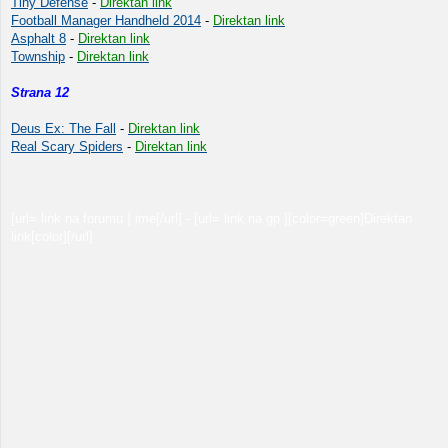
Tiny Defense
-
Direktan link
Football Manager Handheld 2014
-
Direktan link
Asphalt 8
-
Direktan link
Township
-
Direktan link
Strana 12
Deus Ex: The Fall
-
Direktan link
Real Scary Spiders
-
Direktan link
[url= link na forumu ] ime[/url] - [url= link na gp ][color=green]Direktan
link[color][/url]