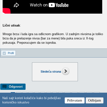
Lični utisak
:
Mnogo brza i luda igra sa odlicnom grafikom. U zadnjim nivoima je toliko
brza da je prelazenje nivoa (bar za mene) bila puka sreca iz X-tog
pokusaja. Preporucujem da se isproba.
Profil
Sledeća strana
Odgovori
Strana:
1
2
3
4
5
6
7
8
9
10
11
12
13
14
Naš sajt koristi kolačiće kako bi poboljšao
Prihvatam
Odbijam
Idi na v
korisničko iskustvo