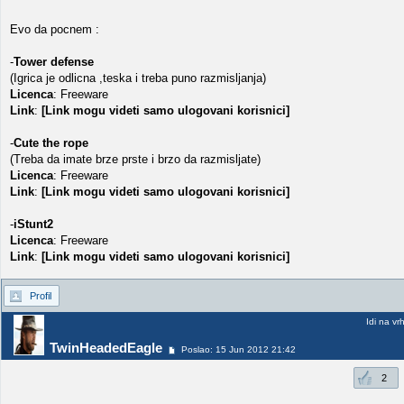
Evo da pocnem :
-
Tower defense
(Igrica je odlicna ,teska i treba puno razmisljanja)
Licenca
: Freeware
Link
:
[Link mogu videti samo ulogovani korisnici]
-
Cute the rope
(Treba da imate brze prste i brzo da razmisljate)
Licenca
: Freeware
Link
:
[Link mogu videti samo ulogovani korisnici]
-
iStunt2
Licenca
: Freeware
Link
:
[Link mogu videti samo ulogovani korisnici]
Profil
Idi na vr
TwinHeadedEagle
Poslao: 15 Jun 2012 21:42
2