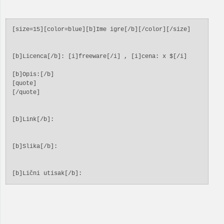
[size=15][color=blue][b]Ime igre[/b][/color][/size]
[b]Licenca[/b]: [i]freeware[/i] , [i]cena: x $[/i]
[b]Opis:[/b]
[quote]
[/quote]
[b]Link[/b]:
[b]Slika[/b]:
[b]Lični utisak[/b]: