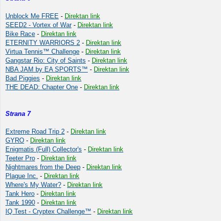
Unblock Me FREE
-
Direktan link
SEED2 - Vortex of War
-
Direktan link
Bike Race
-
Direktan link
ETERNITY WARRIORS 2
-
Direktan link
Virtua Tennis™ Challenge
-
Direktan link
Gangstar Rio: City of Saints
-
Direktan link
NBA JAM by EA SPORTS™
-
Direktan link
Bad Piggies
-
Direktan link
THE DEAD: Chapter One
-
Direktan link
Strana 7
Extreme Road Trip 2
-
Direktan link
GYRO
-
Direktan link
Enigmatis (Full) Collector's
-
Direktan link
Teeter Pro
-
Direktan link
Nightmares from the Deep
-
Direktan link
Plague Inc.
-
Direktan link
Where's My Water?
-
Direktan link
Tank Hero
-
Direktan link
Tank 1990
-
Direktan link
IQ Test - Cryptex Challenge™
-
Direktan link