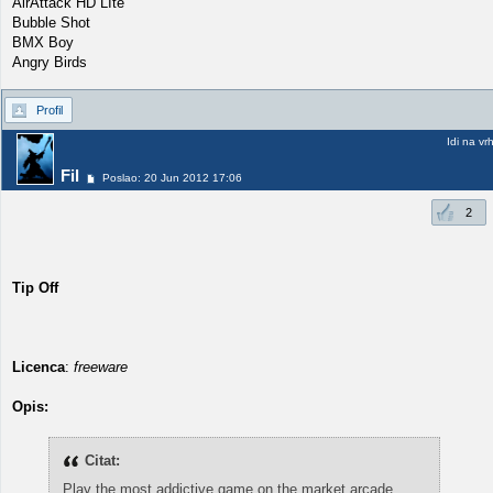
AirAttack HD LIte
Bubble Shot
BMX Boy
Angry Birds
Profil
Idi na vr
Fil
Poslao: 20 Jun 2012 17:06
2
Tip Off
Licenca
:
freeware
Opis:
Citat:
Play the most addictive game on the market arcade