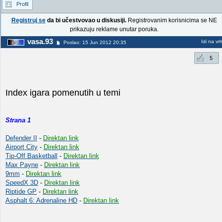
Profil
Registruj se
da bi učestvovao u diskusiji.
Registrovanim korisnicima se NE
prikazuju reklame unutar poruka.
vasa.93
Idi na vr
Poslao: 15 Jun 2012 20:35
5
Index igara pomenutih u temi
Strana 1
Defender II
-
Direktan link
Airport City
-
Direktan link
Tip-Off Basketball
-
Direktan link
Max Payne
-
Direktan link
9mm
-
Direktan link
SpeedX 3D
-
Direktan link
Riptide GP
-
Direktan link
Asphalt 6: Adrenaline HD
-
Direktan link