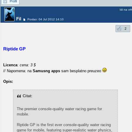
Profil
Idi na vr
Fil
Poslao: 04 Jul 2012 14:10
2
Riptide GP
Licenca
:
cena: 3 $
// Napomena: na
Samusng apps
sam besplatno preuzeo
Opis:
Citat:
The premier console-quality water racing game for
mobile.
Riptide GP is the first ever console-quality water racing
game for mobile, featuring super-realistic water physics,