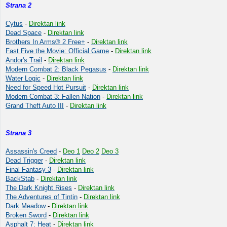
Strana 2
Cytus
-
Direktan link
Dead Space
-
Direktan link
Brothers In Arms® 2 Free+
-
Direktan link
Fast Five the Movie: Official Game
-
Direktan link
Andor's Trail
-
Direktan link
Modern Combat 2: Black Pegasus
-
Direktan link
Water Logic
-
Direktan link
Need for Speed Hot Pursuit
-
Direktan link
Modern Combat 3: Fallen Nation
-
Direktan link
Grand Theft Auto III
-
Direktan link
Strana 3
Assassin's Creed
-
Deo 1
Deo 2
Deo 3
Dead Trigger
-
Direktan link
Final Fantasy 3
-
Direktan link
BackStab
-
Direktan link
The Dark Knight Rises
-
Direktan link
The Adventures of Tintin
-
Direktan link
Dark Meadow
-
Direktan link
Broken Sword
-
Direktan link
Asphalt 7: Heat
-
Direktan link