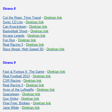
Strana 8
Cut the Rope: Time Travel
-
Direktan link
Sonic CD Lite
-
Direktan link
Can Knockdown
-
Direktan link
Basketball Shoot
-
Direktan link
Arcane Legeds
-
Direktan link
Fun Run
-
Direktan link
Real Racing 3
-
Direktan link
Race Illegal: High Speed 3D
-
Direktan link
Strana 9
Fast & Furious 6: The Game
-
Direktan link
Real Football 2013
-
Direktan link
CSR Racing
-
Direktan link
Real Racing 3
-
Direktan link
Aces of the Luftwaffe
-
Direktan link
Spaceteam
-
Direktan link
Gun Strike
-
Direktan link
Flow Free: Bridges
-
Direktan link
Jane Wilde
-
Direktan link