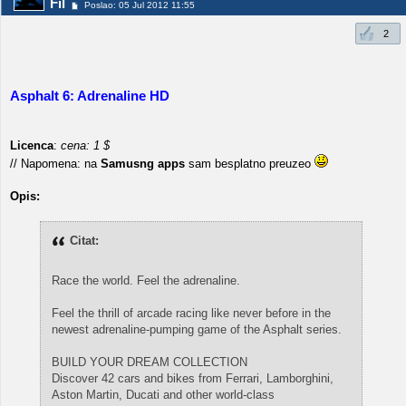
Fil
Poslao: 05 Jul 2012 11:55
2
Asphalt 6: Adrenaline HD
Licenca
:
cena: 1 $
// Napomena: na
Samusng apps
sam besplatno preuzeo
Opis:
Citat:
Race the world. Feel the adrenaline.
Feel the thrill of arcade racing like never before in the
newest adrenaline-pumping game of the Asphalt series.
BUILD YOUR DREAM COLLECTION
Discover 42 cars and bikes from Ferrari, Lamborghini,
Aston Martin, Ducati and other world-class