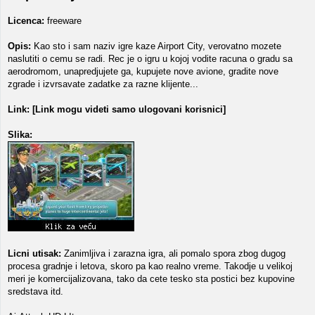
Licenca:
freeware
Opis:
Kao sto i sam naziv igre kaze Airport City, verovatno mozete
naslutiti o cemu se radi. Rec je o igru u kojoj vodite racuna o gradu sa
aerodromom, unapredjujete ga, kupujete nove avione, gradite nove
zgrade i izvrsavate zadatke za razne klijente...
Link:
[Link mogu videti samo ulogovani korisnici]
Slika:
Licni utisak:
Zanimljiva i zarazna igra, ali pomalo spora zbog dugog
procesa gradnje i letova, skoro pa kao realno vreme. Takodje u velikoj
meri je komercijalizovana, tako da cete tesko sta postici bez kupovine
sredstava itd.