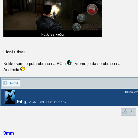
Licni utisak
Koliko sam je puta obrnuo na PC-u
, vreme je da se obrne i na
Androidu
Profil
Idi na vr
Fil
Poslao: 03 Jul 2012 17:32
2
9mm