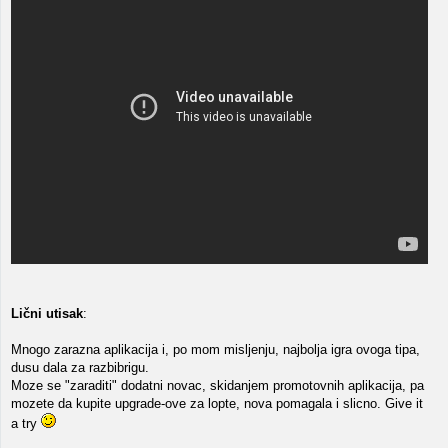
Lični utisak
:
Mnogo zarazna aplikacija i, po mom misljenju, najbolja igra ovoga tipa,
dusu dala za razbibrigu.
Moze se "zaraditi" dodatni novac, skidanjem promotovnih aplikacija, pa
mozete da kupite upgrade-ove za lopte, nova pomagala i slicno. Give it
a try