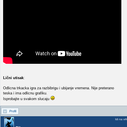
Lični utisak
:
Odlicna trkacka igra za razbibrigu i ubijanje vremena. Nije preterano
teska i ima odlicnu grafiku.
Isprobajte u svakom slucaju
Profil
Idi na vr