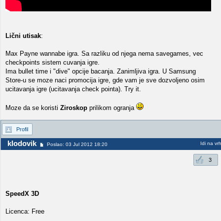
Lični utisak
:
Max Payne wannabe igra. Sa razliku od njega nema savegames, vec
checkpoints sistem cuvanja igre.
Ima bullet time i "dive" opcije bacanja. Zanimljiva igra. U Samsung
Store-u se moze naci promocija igre, gde vam je sve dozvoljeno osim
ucitavanja igre (ucitavanja check pointa). Try it.
Moze da se koristi
Ziroskop
prilikom ogranja
Profil
klodovik
Idi na vr
Poslao: 03 Jul 2012 18:20
3
SpeedX 3D
Licenca: Free