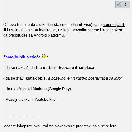
2
Cilj ove teme je da svaki dan stavimo jednu (ili više) igara
komercijalnih
ili besplatnih
koje su kvalitetne, uz koje provodite vreme i koje možete
da preporučite za Android platformu.
Zamolio bih sledeće
:
- da se naznači da li je u pitanju
freeware
ili
se plaća
- da se stavi
kratak opis
,
a poželjno je i iskustvo postavljača sa igrom
-
link
ka Android Marketu (Google Play)
-
Poželjna
slika ili Youtube klip.
-------------------------------
Mozete iskopirati ovaj kod za olaksavanje predstavljanja neke igre: