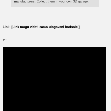
manufacturers. Collect them in your own 3D garage.
Link
:
[Link mogu videti samo ulogovani korisnici]
YT
: