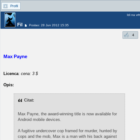
Profil
Idi na vr
Fil
Poslao: 28 Jun 2012 15:35
4
Max Payne
Licenca
:
cena: 3 $
Opis:
Citat:
Max Payne, the award-winning title is now available for
Android mobile devices.
A fugitive undercover cop framed for murder, hunted by
cops and the mob, Max is a man with his back against