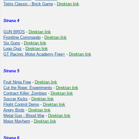
Tetris Classic - Brick Game
-
Direktan link
Strana 4
GUN BROS
-
Direktan link
Frontline Commando
-
Direktan link
Six Guns
-
Direktan link
Logo Quiz
-
Direktan link
GT Racing: Motor Academy Free+
-
Direktan link
Strana 5
Fruit Ninja Free
-
Direktan link
Cut the Rope: Experiments
-
Direktan link
Contract Killer: Zombies
-
Direktan link
Soccer Kicks
-
Direktan link
Flight Control Demo
-
Direktan link
Angry Birds
-
Direktan link
Metal Gun - Blood War
-
Direktan link
Major Mayhem
-
Direktan link
Strana 6