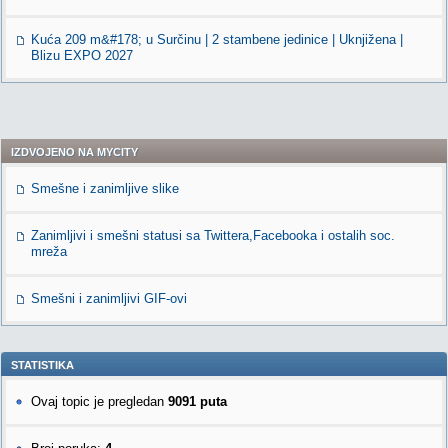
Kuća 209 m&#178; u Surčinu | 2 stambene jedinice | Uknjižena |
Blizu EXPO 2027
IZDVOJENO NA MYCITY
Smešne i zanimljive slike
Zanimljivi i smešni statusi sa Twittera,Facebooka i ostalih soc.
mreža
Smešni i zanimljivi GIF-ovi
STATISTIKA
Ovaj topic je pregledan
9091 puta