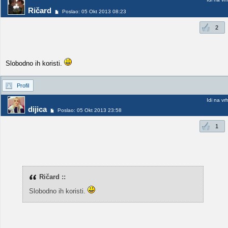
Ričard
Poslao: 05 Okt 2013 08:23
2
Slobodno ih koristi.
Profil
Idi na vr
dijica
Poslao: 05 Okt 2013 23:58
1
Ričard ::
Slobodno ih koristi.