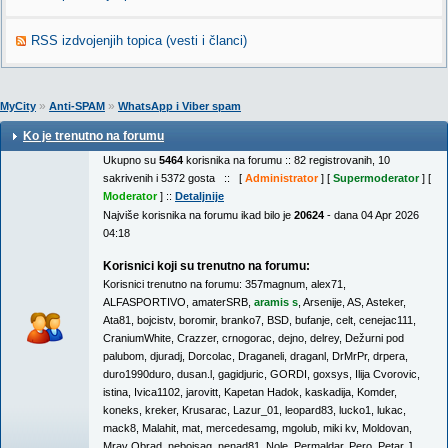
RSS izdvojenjih topica (vesti i članci)
»
»
MyCity
Anti-SPAM
WhatsApp i Viber spam
Ko je trenutno na forumu
Ukupno su
5464
korisnika na forumu :: 82 registrovanih, 10
sakrivenih i 5372 gosta :: [
Administrator
] [
Supermoderator
] [
Moderator
] ::
Detaljnije
Najviše korisnika na forumu ikad bilo je
20624
- dana 04 Apr 2026
04:18
Korisnici koji su trenutno na forumu:
Korisnici trenutno na forumu:
357magnum
,
alex71
,
ALFASPORTIVO
,
amaterSRB
,
aramis s
,
Arsenije
,
AS
,
Asteker
,
Ata81
,
bojcistv
,
boromir
,
branko7
,
BSD
,
bufanje
,
celt
,
cenejac111
,
CraniumWhite
,
Crazzer
,
crnogorac
,
dejno
,
delrey
,
Dežurni pod
palubom
,
djuradj
,
Dorcolac
,
Draganeli
,
draganl
,
DrMrPr
,
drpera
,
duro1990duro
,
dusan.l
,
gagidjuric
,
GORDI
,
goxsys
,
Ilija Cvorovic
,
istina
,
Ivica1102
,
jarovitt
,
Kapetan Hadok
,
kaskadija
,
Komder
,
koneks
,
kreker
,
Krusarac
,
Lazur_01
,
leopard83
,
lucko1
,
lukac
,
mack8
,
Malahit
,
mat
,
mercedesamg
,
mgolub
,
miki kv
,
Moldovan
,
Mrav Obrad
,
nebojsag
,
nenad81
,
Nole
,
Permaldar
,
Pero
,
Petar J
,