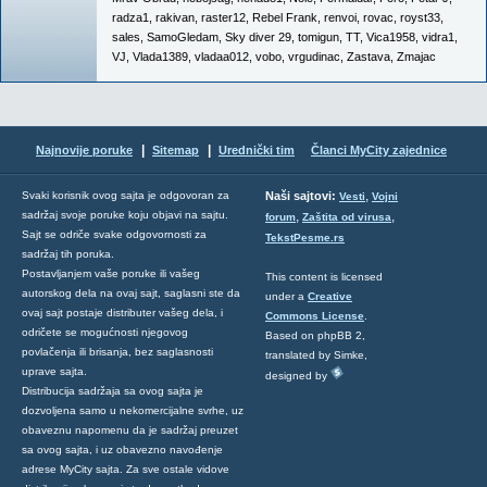
radza1
,
rakivan
,
raster12
,
Rebel Frank
,
renvoi
,
rovac
,
royst33
,
sales
,
SamoGledam
,
Sky diver 29
,
tomigun
,
TT
,
Vica1958
,
vidra1
,
VJ
,
Vlada1389
,
vladaa012
,
vobo
,
vrgudinac
,
Zastava
,
Zmajac
|
|
Najnovije poruke
Sitemap
Urednički tim
Članci MyCity zajednice
,
Svaki korisnik ovog sajta je odgovoran za
Naši sajtovi:
Vesti
Vojni
sadržaj svoje poruke koju objavi na sajtu.
,
,
forum
Zaštita od virusa
Sajt se odriče svake odgovornosti za
TekstPesme.rs
sadržaj tih poruka.
Postavljanjem vaše poruke ili vašeg
This content is licensed
autorskog dela na ovaj sajt, saglasni ste da
under a
Creative
ovaj sajt postaje distributer vašeg dela, i
Commons License
.
odričete se mogućnosti njegovog
Based on phpBB 2,
povlačenja ili brisanja, bez saglasnosti
translated by Simke,
uprave sajta.
designed by
Distribucija sadržaja sa ovog sajta je
dozvoljena samo u nekomercijalne svrhe, uz
obaveznu napomenu da je sadržaj preuzet
sa ovog sajta, i uz obavezno navođenje
adrese MyCity sajta. Za sve ostale vidove