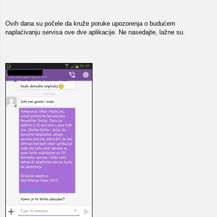
Ovih dana su počele da kruže poruke upozorenja o budućem
naplaćivanju servisa ove dve aplikacije. Ne nasedajte, lažne su.