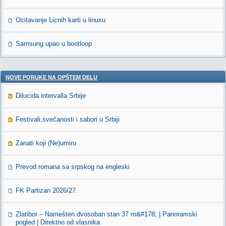
Ocitavanje Licnih karti u linuxu
Samsung upao u bootloop
NOVE PORUKE NA OPŠTEM DELU
Dilucida intervalla Srbije
Festivali,svečanosti i sabori u Srbiji
Zanati koji (Ne)umiru
Prevod romana sa srpskog na engleski
FK Partizan 2026/27.
Zlatibor – Namešten dvosoban stan 37 m&#178; | Panoramski
pogled | Direktno od vlasnika