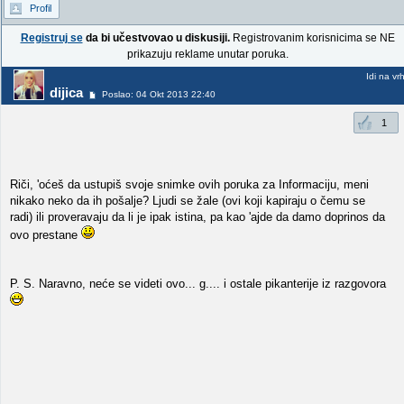
Profil
Registruj se
da bi učestvovao u diskusiji.
Registrovanim korisnicima se NE
prikazuju reklame unutar poruka.
Idi na vr
dijica
Poslao: 04 Okt 2013 22:40
1
Riči, 'oćeš da ustupiš svoje snimke ovih poruka za Informaciju, meni
nikako neko da ih pošalje? Ljudi se žale (ovi koji kapiraju o čemu se
radi) ili proveravaju da li je ipak istina, pa kao 'ajde da damo doprinos da
ovo prestane
P. S. Naravno, neće se videti ovo... g.... i ostale pikanterije iz razgovora