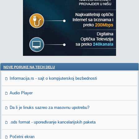
NOVE PORUKE NA TECH DELU
Informacija.rs - sajt o kompjuterskoj bezbednosti
Audio Player
Da li je linuks sazreo za masovnu upotrebu?
.ods format - upoređivanje kancelarijskih paketa
Početni ekran