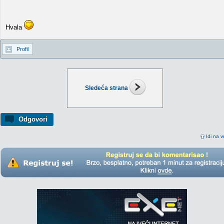
Hvala
Profil
Sledeća strana
Odgovori
Idi na v