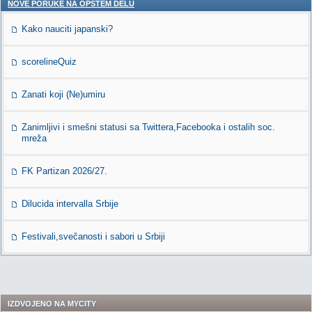
NOVE PORUKE NA OPŠTEM DELU
Kako nauciti japanski?
scorelineQuiz
Zanati koji (Ne)umiru
Zanimljivi i smešni statusi sa Twittera,Facebooka i ostalih soc.
mreža
FK Partizan 2026/27.
Dilucida intervalla Srbije
Festivali,svečanosti i sabori u Srbiji
IZDVOJENO NA MYCITY