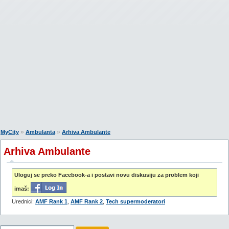
»
»
MyCity
Ambulanta
Arhiva Ambulante
Arhiva Ambulante
Uloguj se preko Facebook-a i postavi novu diskusiju za problem koji
imaš:
Urednici:
AMF Rank 1
,
AMF Rank 2
,
Tech supermoderatori