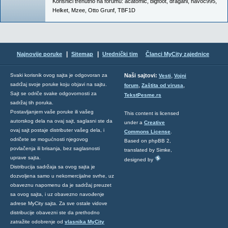
Korisnici trenutno na forumu:
acatomic
,
bigfoot
,
draganl
,
havoc995
,
Helket
,
Mzee
,
Otto Grunf
,
TBF1D
|
|
Najnovije poruke
Sitemap
Urednički tim
Članci MyCity zajednice
,
Svaki korisnik ovog sajta je odgovoran za
Naši sajtovi:
Vesti
Vojni
sadržaj svoje poruke koju objavi na sajtu.
,
,
forum
Zaštita od virusa
Sajt se odriče svake odgovornosti za
TekstPesme.rs
sadržaj tih poruka.
Postavljanjem vaše poruke ili vašeg
This content is licensed
autorskog dela na ovaj sajt, saglasni ste da
under a
Creative
ovaj sajt postaje distributer vašeg dela, i
Commons License
.
odričete se mogućnosti njegovog
Based on phpBB 2,
povlačenja ili brisanja, bez saglasnosti
translated by Simke,
uprave sajta.
designed by
Distribucija sadržaja sa ovog sajta je
dozvoljena samo u nekomercijalne svrhe, uz
obaveznu napomenu da je sadržaj preuzet
sa ovog sajta, i uz obavezno navođenje
adrese MyCity sajta. Za sve ostale vidove
distribucije obavezni ste da prethodno
zatražite odobrenje od
vlasnika MyCity