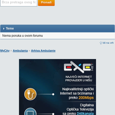
Pronađi
Teme
Nema poruka u ovom forumu
Idi na vrh
»
»
MyCity
Ambulanta
Arhiva Ambulante