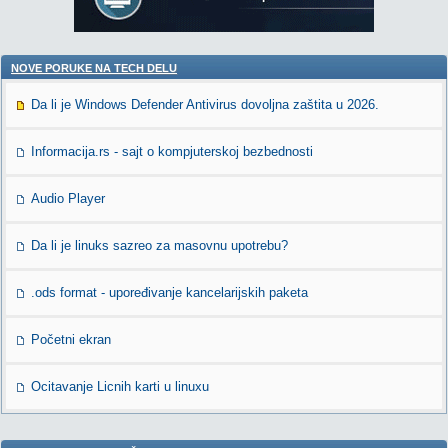
NOVE PORUKE NA TECH DELU
Da li je Windows Defender Antivirus dovoljna zaštita u 2026.
Informacija.rs - sajt o kompjuterskoj bezbednosti
Audio Player
Da li je linuks sazreo za masovnu upotrebu?
.ods format - upoređivanje kancelarijskih paketa
Početni ekran
Ocitavanje Licnih karti u linuxu