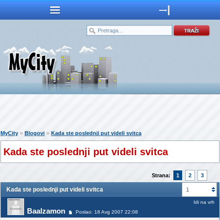
»
»
MyCity
Blogovi
Kada ste poslednji put videli svitca
Kada ste poslednji put videli svitca
Strana:
1
2
3
Kada ste poslednji put videli svitca
1
Idi na vrh
Baalzamon
Poslao: 18 Avg 2007 22:08