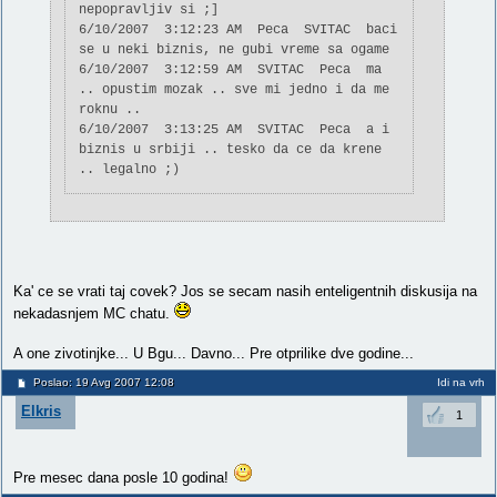
nepopravljiv si ;]
6/10/2007 3:12:23 AM Peca SVITAC baci
se u neki biznis, ne gubi vreme sa ogame
6/10/2007 3:12:59 AM SVITAC Peca ma
.. opustim mozak .. sve mi jedno i da me
roknu ..
6/10/2007 3:13:25 AM SVITAC Peca a i
biznis u srbiji .. tesko da ce da krene
.. legalno ;)
Ka' ce se vrati taj covek? Jos se secam nasih enteligentnih diskusija na
nekadasnjem MC chatu.
A one zivotinjke... U Bgu... Davno... Pre otprilike dve godine...
Poslao: 19 Avg 2007 12:08
Idi na vrh
Elkris
1
Pre mesec dana posle 10 godina!