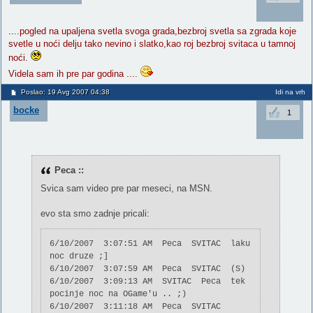
..
..pogled na upaljena svetla svoga grada,bezbroj svetla sa zgrada koje
svetle u noći delju tako nevino i slatko,kao roj bezbroj svitaca u tamnoj
noći.
Videla sam ih pre par godina ....
Poslao: 19 Avg 2007 04:38
Idi na vrh
bocke
1
Peca ::
Svica sam video pre par meseci, na MSN.
evo sta smo zadnje pricali:
6/10/2007 3:07:51 AM Peca SVITAC laku
noc druze ;]
6/10/2007 3:07:59 AM Peca SVITAC (S)
6/10/2007 3:09:13 AM SVITAC Peca tek
pocinje noc na OGame'u .. ;)
6/10/2007 3:11:18 AM Peca SVITAC