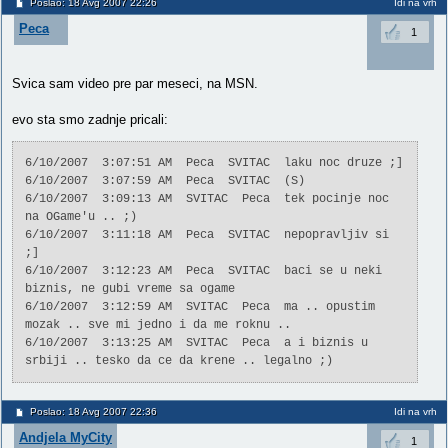
Poslao: 18 Avg 2007 22:26
Idi na vrh
Peca
1
Svica sam video pre par meseci, na MSN.
evo sta smo zadnje pricali:
6/10/2007 3:07:51 AM Peca SVITAC laku noc druze ;]
6/10/2007 3:07:59 AM Peca SVITAC (S)
6/10/2007 3:09:13 AM SVITAC Peca tek pocinje noc
na OGame'u .. ;)
6/10/2007 3:11:18 AM Peca SVITAC nepopravljiv si
;]
6/10/2007 3:12:23 AM Peca SVITAC baci se u neki
biznis, ne gubi vreme sa ogame
6/10/2007 3:12:59 AM SVITAC Peca ma .. opustim
mozak .. sve mi jedno i da me roknu ..
6/10/2007 3:13:25 AM SVITAC Peca a i biznis u
srbiji .. tesko da ce da krene .. legalno ;)
Poslao: 18 Avg 2007 22:36
Idi na vrh
Andjela MyCity
1