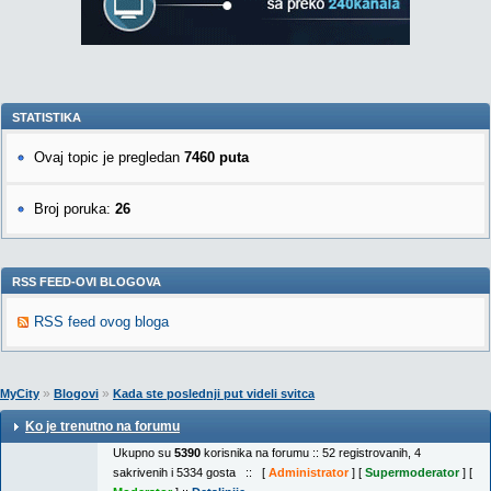
STATISTIKA
Ovaj topic je pregledan
7460 puta
Broj poruka:
26
RSS FEED-OVI BLOGOVA
RSS feed ovog bloga
»
»
MyCity
Blogovi
Kada ste poslednji put videli svitca
Ko je trenutno na forumu
Ukupno su
5390
korisnika na forumu :: 52 registrovanih, 4
sakrivenih i 5334 gosta :: [
Administrator
] [
Supermoderator
] [