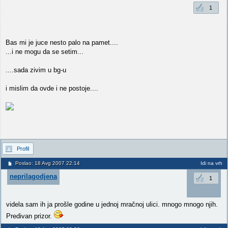
1
Bas mi je juce nesto palo na pamet....
...i ne mogu da se setim...
....sada zivim u bg-u
i mislim da ovde i ne postoje....
Profil
Poslao: 18 Avg 2007 22:14
Idi na vrh
neprilagodjena
1
videla sam ih ja prošle godine u jednoj mračnoj ulici. mnogo mnogo njih.
Predivan prizor.