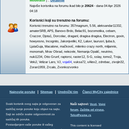
Moderator
] ::
Detaljnije
Najviše korisnika na forumu ikad bilo je
20624
- dana 04 Apr 2026
04:18
Korisnici koji su trenutno na forumu:
Korisnici trenutno na forumu:
357magnum
,
5.56
,
aleksandar11332
,
amaterSRB
,
APS
,
Banovo Brdo
,
Belac91
,
bozomotika
,
cebam
,
Crazzer
,
Djota1
,
Dorcolac
,
draganl
,
dragisa dragisa
,
Electron
,
goxin
,
howyesno
,
Incognito
,
Jakonjveliki
,
K2
,
Laluvr
,
laurusri
,
ljuba.b
,
LjutaGuja
,
Macalone
,
mačković
,
milenko crazy north
,
miljannis
,
monomah
,
Mrav Obrad
,
nelezele
,
Nemanja Opalić
,
neutrino
,
nuki1234
,
Otto Grunf
,
raptorsi
,
raster12
,
S-G
,
sslay
,
tomo2
,
Troja
,
VekiJ
,
Velizar Laro
,
VJ
,
voja64
,
vuksa72
,
xAlex2
,
zdrebac
,
zivojin32
,
Zoran1959
,
Zrcalo
,
Zvonkozvonko
|
|
Najnovije poruke
Sitemap
Urednički tim
Članci MyCity zajednice
,
Svaki korisnik ovog sajta je odgovoran za
Naši sajtovi:
Vesti
Vojni
sadržaj svoje poruke koju objavi na sajtu.
,
,
forum
Zaštita od virusa
Sajt se odriče svake odgovornosti za
TekstPesme.rs
sadržaj tih poruka.
Postavljanjem vaše poruke ili vašeg
This content is licensed