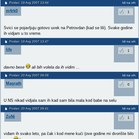
Poslao: 19 Avg 2007 13:44
Idi na vrh
m4rk0
1
Svici se pojavljuju gotovo uvek na Petrovdan (kad se lili). Svake godine
ih vidjam u to vreme.
Poslao: 19 Avg 2007 13:47
Idi na vrh
life
1
davno bese
ali bih volela da ih vidim ...
Poslao: 20 Avg 2007 08:08
Idi na vrh
Magrath
0
U NS nikad vidjala sam ih kad sam bila mala kod babe na selu
Poslao: 20 Avg 2007 09:41
Idi na vrh
ZoNi
1
viđam ih svako leto, pa čak i kod mene kući (ove godine mi dvorište bilo