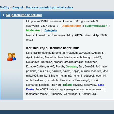
»
»
MyCity
Blogovi
Kada ste poslednji put videli svitca
Ko je trenutno na forumu
Ukupno su
1900
korisnika na forumu :: 60 registrovanih, 3
sakrivenih i 1837 gosta :: [
Administrator
] [
Supermoderator
] [
Moderator
] ::
Detaljnije
Najviše korisnika na forumu ikad bilo je
20624
- dana 04 Apr 2026
04:18
Korisnici koji su trenutno na forumu:
Korisnici trenutno na forumu:
357magnum
,
advokat84
,
Antoni S
,
Apok
,
Asteker
,
Atomski čoban
,
blankspace
,
bolenbgd
,
cole77
,
Dekanovic
,
Dorcolac
,
draganl
,
dragisa dragisa
,
dunavzed
,
DziadekDzidek
,
esx66
,
Foxdie
,
Georgius
,
Jan
,
Jozo74
,
Još malo
pa deda
,
K a s p e r
,
Kalaura
,
Kalem
,
Koplje
,
laurusri
,
loon123
,
Mae
,
mile.ilic75
,
mir juzni
,
Misterrno
,
mnn2
,
nenomir
,
oddsock
,
operniki
,
orah
,
Paklenica
,
peradetlić
,
Prometeus
,
Promising0
,
RD84
,
Remarqe
,
Resnica
,
RileHerc
,
Ričard
,
royst33
,
sasovsky
,
Sass
Drake
,
Sone0883
,
sslay
,
styg
,
synergia
,
tamno.nebo
,
tanakadzo
,
taomaster
,
tomo2
,
Tumansky
,
VJ
,
vukajlo71
,
Zemunikola