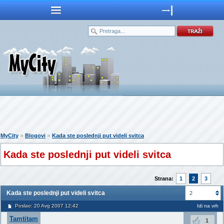
»
»
MyCity
Blogovi
Kada ste poslednji put videli svitca
Kada ste poslednji put videli svitca
Strana:
1
2
3
Kada ste poslednji put videli svitca
2
Poslao: 20 Avg 2007 12:42
Idi na vrh
Tamtitam
1