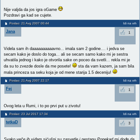
Nije valjda da jos igra oGame
Pozdravi ga kad se cujete.
Poslao: 21 Avg 2007 00:44
Idi na vrh
Jana
1
Videla sam ih daaaaaaaaaavno... imala sam 2 godine.... i jedva se
secam kako je doslo do toga... ali se secam samo kako mi je sestra
uhvatila jednog i kako je otvorila sake on poceo da svetli... rekla mi je
da su to zvezde dosle da me posete!
sta da vam kazem, ja sam bila
mala princeza sa seku koja je od mene starija 1.5 deceniju!
Poslao: 21 Avg 2007 22:17
Idi na vrh
Fej
1
Ovog leta u Rumi, i to po prvi put u zivotu!
Poslao: 23 Jul 2017 17:34
Idi na vrh
tetkaD
3
Svako veče ih viđam,sićušni su zasvetle i nestanu.Ponekad mi dođe da