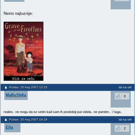
Nesto najtuznije:
Poslao: 20 Avg 2007 13:23
Idi na vrh
MaRuShKa
0
realno.. ne mogu da se setim kad sam ih poslednji put videla.. ne pamtim.. :/ tuga..
Poslao: 20 Avg 2007 14:19
Idi na vrh
Ella
2