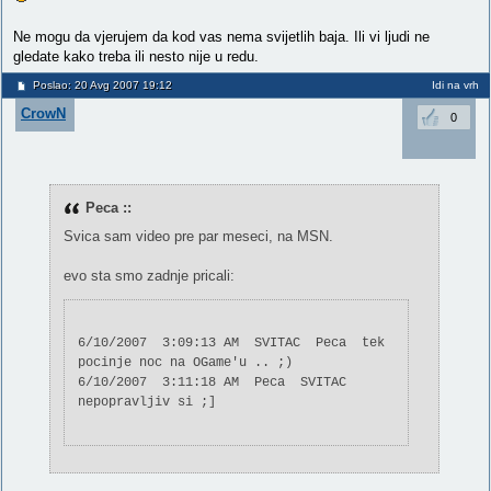
Ne mogu da vjerujem da kod vas nema svijetlih baja. Ili vi ljudi ne
gledate kako treba ili nesto nije u redu.
Poslao: 20 Avg 2007 19:12
Idi na vrh
CrowN
0
Peca ::
Svica sam video pre par meseci, na MSN.
evo sta smo zadnje pricali:
6/10/2007 3:09:13 AM SVITAC Peca tek
pocinje noc na OGame'u .. ;)
6/10/2007 3:11:18 AM Peca SVITAC
nepopravljiv si ;]