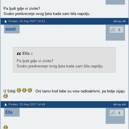
Pa ljudi gdje vi zivite?
Svako predvecerje ovog ljeta kada sam bila napolju.
Poslao: 20 Avg 2007 14:41
Idi na vrh
goust
1
Ella ::
Pa ljudi gdje vi zivite?
Svako predvecerje ovog ljeta kada sam bila napolju.
U Srbiji
. Oni tamo kod tebe su vise radioaktivni, pa bolje sijaju
Poslao: 20 Avg 2007 14:48
Idi na vrh
Ella
1