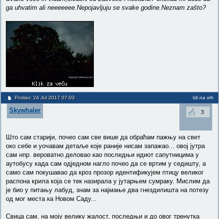
ga uhvatim ali neeeeeee.Nepojavljuju se svake godine.Neznam zašto?
Poslao: 24 Jul 2017 07:03
Idi na vrh
Skywhaler
3
Што сам старији, почео сам све више да обраћам пажњу на свет
око себе и уочавам детаље које раније нисам запажао... овој јутра
сам нпр. вероватно деловао као последњи идиот сапутницима у
аутобусу када сам одједном нагло почео да се вртим у седишту, а
само сам покушавао да кроз прозор идентификујем птицу великог
распона крила која се тек назирала у јутарњем сумраку. Мислим да
је био у питању лабуд, знам за најмање два гнездилишта на потезу
од мог места ка Новом Саду...
Свица сам, на моју велику жалост, последњи и до овог тренутка