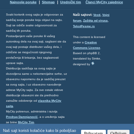
|
|
Najnovije poruke
Sitemap
Urednički tim
Članci MyCity zajednice
,
Svaki korisnik ovog sajta je odgovoran za
Naši sajtovi:
Vesti
Vojni
sadržaj svoje poruke koju objavi na sajtu.
,
,
forum
Zaštita od virusa
Sajt se odriče svake odgovornosti za
TekstPesme.rs
sadržaj tih poruka.
Postavljanjem vaše poruke ili vašeg
This content is licensed
autorskog dela na ovaj sajt, saglasni ste da
under a
Creative
ovaj sajt postaje distributer vašeg dela, i
Commons License
.
odričete se mogućnosti njegovog
Based on phpBB 2,
povlačenja ili brisanja, bez saglasnosti
translated by Simke,
uprave sajta.
designed by
Distribucija sadržaja sa ovog sajta je
dozvoljena samo u nekomercijalne svrhe, uz
obaveznu napomenu da je sadržaj preuzet
sa ovog sajta, i uz obavezno navođenje
adrese MyCity sajta. Za sve ostale vidove
distribucije obavezni ste da prethodno
zatražite odobrenje od
vlasnika MyCity
sajta
.
MyCity pokrenuo, administrira i razvija
Predrag Damnjanović
, a o uređenju sajta
se brine
MyCity Tim
.
Ukoliko želite da nas kontaktirate kliknite
Naš sajt koristi kolačiće kako bi poboljšao
Prihvatam
Odbijam
ovde
.