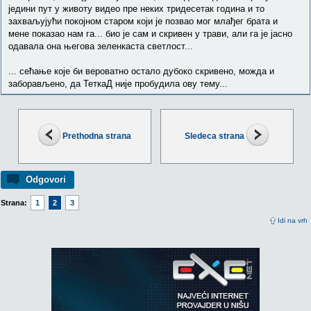
једини пут у животу видео пре неких тридесетак година и то
захваљујући покојном старом који је позвао мог млађег брата и
мене показао нам га... био је сам и скривен у трави, али га је јасно
одавала она његова зеленкаста светлост...
... сећање које би вероватно остало дубоко скривено, можда и
заборављено, да ТеткаД није пробудила ову тему...
Prethodna strana
Sledeca strana
Odgovori
Strana:
1
2
3
Idi na vrh