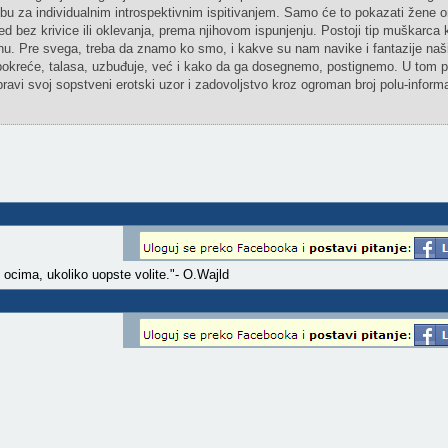
rebu za individualnim introspektivnim ispitivanjem. Samo će to pokazati žene 
d bez krivice ili oklevanja, prema njihovom ispunjenju. Postoji tip muškarca ko
enu. Pre svega, treba da znamo ko smo, i kakve su nam navike i fantazije naši
 pokreće, talasa, uzbuđuje, već i kako da ga dosegnemo, postignemo. U tom p
avi svoj sopstveni erotski uzor i zadovoljstvo kroz ogroman broj polu-informac
 ocima, ukoliko uopste volite."- O.Wajld