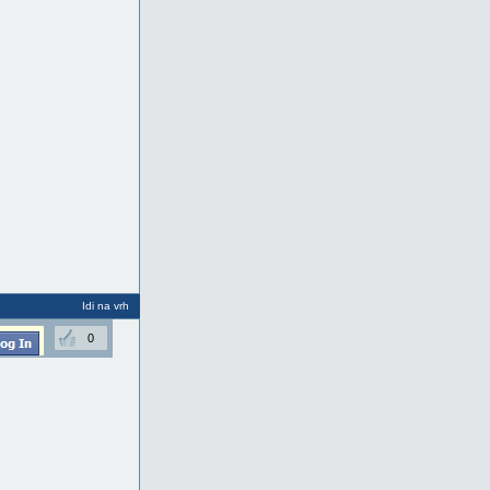
Idi na vrh
0