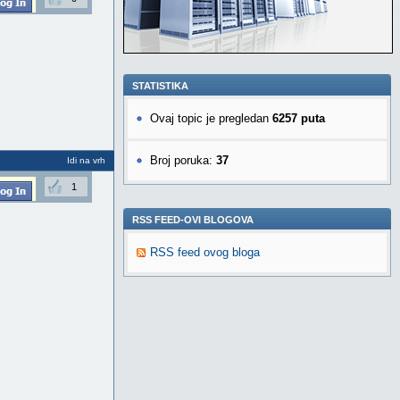
STATISTIKA
Ovaj topic je pregledan
6257 puta
Broj poruka:
37
Idi na vrh
1
RSS FEED-OVI BLOGOVA
RSS feed ovog bloga