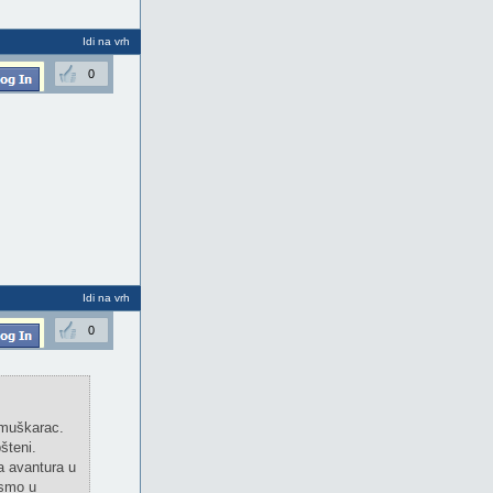
Idi na vrh
0
Idi na vrh
0
 muškarac.
šteni.
va avantura u
 smo u