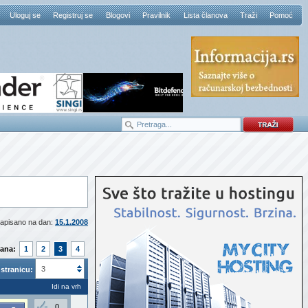
Uloguj se
Registruj se
Blogovi
Pravilnik
Lista članova
Traži
Pomoć
apisano na dan:
15.1.2008
rana:
1
2
3
4
3
stranicu:
Idi na vrh
0