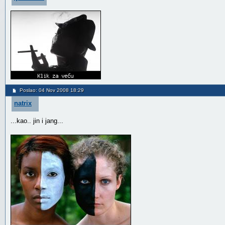
Poslao: 04 Nov 2008 18:29
natrix
...kao.. jin i jang...