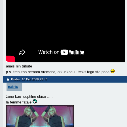
anais nin tribute
p.s. trenutno nemam vremena, otkuckacu i teskt toga sto prica
Poslao: 16 Dec 2008 23:46
natrix
žene kao -suptilne ubice-.....
la femme fatale