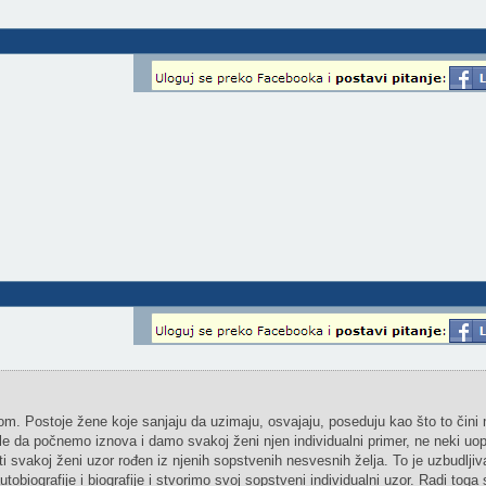
. Postoje žene koje sanjaju da uzimaju, osvajaju, poseduju kao što to čini
 da počnemo iznova i damo svakoj ženi njen individualni primer, ne neki uop
iti svakoj ženi uzor rođen iz njenih sopstvenih nesvesnih želja. To je uzbudlji
utobiografije i biografije i stvorimo svoj sopstveni individualni uzor. Radi toga