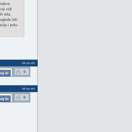
onakve
ji vidi
h tela,
ogledu bih
ija i polu-
Idi na vrh
0
Idi na vrh
0