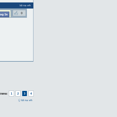
Idi na vrh
0
trana:
1
2
3
4
Idi na vrh