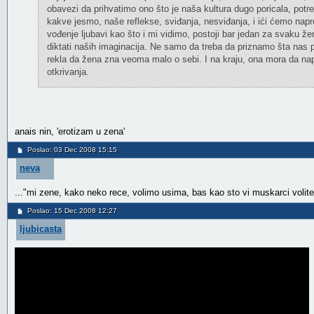
obavezi da prihvatimo ono što je naša kultura dugo poricala, pot
kakve jesmo, naše reflekse, sviđanja, nesviđanja, i ići ćemo napre
vođenje ljubavi kao što i mi vidimo, postoji bar jedan za svaku ž
diktati naših imaginacija. Ne samo da treba da priznamo šta nas
rekla da žena zna veoma malo o sebi. I na kraju, ona mora da napr
otkrivanja.
anais nin, 'erotizam u zena'
Poslao: 03 Dec 2008 15:15
neva
..."mi zene, kako neko rece, volimo usima, bas kao sto vi muskarci volite
Poslao: 15 Dec 2008 12:27
ljubicasta