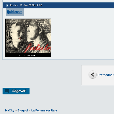
Poslao: 12 Jan 2009 17:08
ljubicasta
Prethodna 
Odgovori
»
»
MyCity
Blogovi
La Femme est Rare