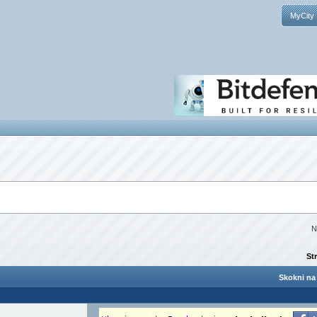
MyCity
N
St
Skokni na 