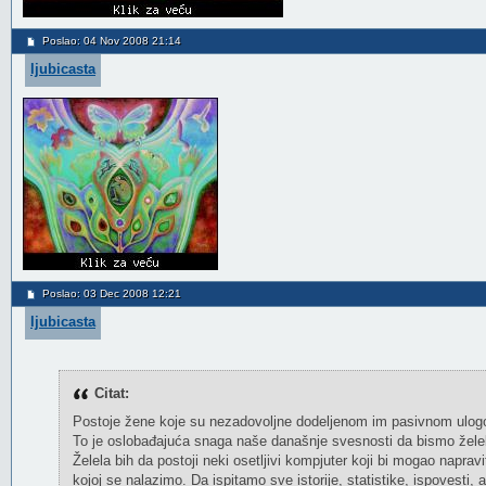
Poslao: 04 Nov 2008 21:14
ljubicasta
Poslao: 03 Dec 2008 12:21
ljubicasta
Citat:
Postoje žene koje su nezadovoljne dodeljenom im pasivnom ulogom
To je oslobađajuća snaga naše današnje svesnosti da bismo želele
Želela bih da postoji neki osetljivi kompjuter koji bi mogao naprav
kojoj se nalazimo. Da ispitamo sve istorije, statistike, ispovesti, a