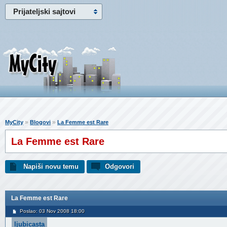
Prijateljski sajtovi
»
»
MyCity
Blogovi
La Femme est Rare
La Femme est Rare
Napiši novu temu
Odgovori
La Femme est Rare
Poslao: 03 Nov 2008 18:00
ljubicasta