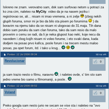
Iskreno ne znam. verovatno sam, dok sam surfovao netom u potrazi za
ko zna cim, naleteo na
MyCity
. video da je na nasem jeziku i
registrovao se, ali... nisam ni imao vremena, a ni zelje
(zbog nekih
glupih foruma, smor mi je bio da bilo sta pisem po forumima
) da
boravim na njemu tako da se nisam ni ulogovao do 31.maja. Tih dana
dobio sam poruku da sam clan foruma, tako da sam resio da malo
proverim o cemu se radi, da li je neka glupost kao neki, koje necu da
navedem i zbog kojih nisam ni voleo forume, i eto svaki dana, kada
dodjem na posao prvo kafica, posle forum i na trecem mestu maloo
posao, pa opet forum, itd. i tako u krug...
Poslao: 12 Jul 2006 09:34
Idi na vrh
Revolucionar
0
ja sam trazio nesto o filmu, naravno
, i naleteo ovde, s' tim sto sam
jedno vreme bio samo u filmomaniji, a posle..
Poslao: 12 Jul 2006 09:52
Idi na vrh
Voland
0
Preko googla sam nesto jurio ne secam se vise sta i naleteo na "ovo