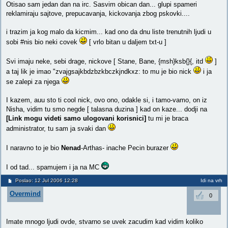
Otisao sam jedan dan na irc. Sasvim obican dan... glupi spameri
reklamiraju sajtove, prepucavanja, kickovanja zbog pskovki....
i trazim ja kog malo da kicmim... kad ono da dnu liste trenutnih ljudi u
sobi #nis bio neki covek
[ vrlo bitan u daljem txt-u ]
Svi imaju neke, sebi drage, nickove [ Stane, Bane, {msh}ksb{}{, itd
]
a taj lik je imao "zvajgsajkbdzbzkbczkjndkxz: to mu je bio nick
i ja
se zalepi za njega
I kazem, auu sto ti cool nick, ovo ono, odakle si, i tamo-vamo, on iz
Nisha, vidim tu smo negde [ talasna duzina ] kad on kaze... dodji na
[Link mogu videti samo ulogovani korisnici]
tu mi je braca
administrator, tu sam ja svaki dan
I naravno to je bio
Nenad
-Arthas- inache Pecin burazer
I od tad... spamujem i ja na MC
Poslao: 12 Jul 2006 12:28
Idi na vrh
Overmind
0
Imate mnogo ljudi ovde, stvarno se uvek zacudim kad vidim koliko