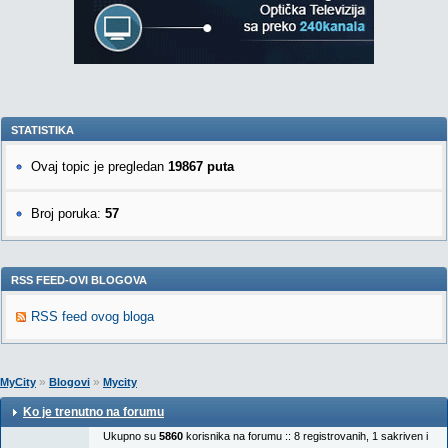
STATISTIKA
Ovaj topic je pregledan
19867 puta
Broj poruka:
57
RSS FEED-OVI BLOGOVA
RSS feed ovog bloga
»
»
MyCity
Blogovi
Mycity
Ko je trenutno na forumu
Ukupno su
5860
korisnika na forumu :: 8 registrovanih, 1 sakriven i