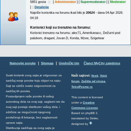
5851 gosta :: [
Administrator
] [
Supermoderator
] [
Moderator
] ::
Detaljnije
Najviše korisnika na forumu ikad bilo je
20624
- dana 04 Apr 2026
04:18
Korisnici koji su trenutno na forumu:
Korisnici trenutno na forumu:
alex71
,
Amerikanacc
,
Dežurni pod
palubom
,
draganl
,
Jovan.D
,
Konda
,
Mzee
,
Szigetwar
|
|
Najnovije poruke
Sitemap
Urednički tim
Članci MyCity zajednice
,
Svaki korisnik ovog sajta je odgovoran za
Naši sajtovi:
Vesti
Vojni
sadržaj svoje poruke koju objavi na sajtu.
,
,
forum
Zaštita od virusa
Sajt se odriče svake odgovornosti za
TekstPesme.rs
sadržaj tih poruka.
Postavljanjem vaše poruke ili vašeg
This content is licensed
autorskog dela na ovaj sajt, saglasni ste da
under a
Creative
ovaj sajt postaje distributer vašeg dela, i
Commons License
.
odričete se mogućnosti njegovog
Based on phpBB 2,
povlačenja ili brisanja, bez saglasnosti
translated by Simke,
uprave sajta.
designed by
Distribucija sadržaja sa ovog sajta je