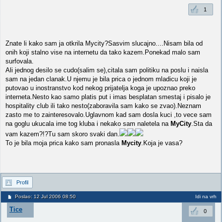
1
Znate li kako sam ja otkrila Mycity?Sasvim slucajno....Nisam bila od
onih koji stalno vise na internetu da tako kazem.Ponekad malo sam
surfovala.
Ali jednog desilo se cudo(salim se),citala sam politiku na poslu i naisla
sam na jedan clanak.U njemu je bila prica o jednom mladicu koji je
putovao u inostranstvo kod nekog prijatelja koga je upoznao preko
interneta.Nesto kao samo platis put i imas besplatan smestaj i pisalo je
hospitality club ili tako nesto(zaboravila sam kako se zvao).Neznam
zasto me to zainteresovalo.Uglavnom kad sam dosla kuci ,to vece sam
na goglu ukucala ime tog kluba i nekako sam naletela na
MyCity
.Sta da
vam kazem?!?Tu sam skoro svaki dan.
To je bila moja prica kako sam pronasla
Mycity
.Koja je vasa?
Profil
Poslao: 12 Jul 2006 08:50
Idi na vrh
Tice
0