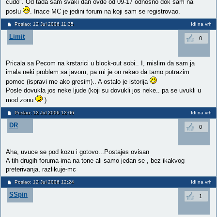
cudo". Od tada sam svaki dan ovde od 09-17 odnosno dok sam na
poslu
. Inace MC je jedini forum na koji sam se registrovao.
Poslao: 12 Jul 2006 11:35
Idi na vrh
Limit
0
Pricala sa Pecom na krstarici u block-out sobi.. I, mislim da sam ja
imala neki problem sa javom, pa mi je on rekao da tamo potrazim
pomoc (ispravi me ako gresim).. A ostalo je istorija
Posle dovukla jos neke ljude (koji su dovukli jos neke.. pa se uvukli u
mod zonu
)
Poslao: 12 Jul 2006 12:06
Idi na vrh
DR
0
Aha, uvuce se pod kozu i gotovo...Postajes ovisan
A tih drugih foruma-ima na tone ali samo jedan se , bez ikakvog
preterivanja, razlikuje-mc
Poslao: 12 Jul 2006 12:24
Idi na vrh
SSpin
1