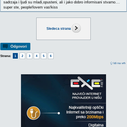
sadrzaja i ljudi su mladi,opusteni, ali i jako dobro informisani stvarno....
super ste, people!lovem vas!kiss
Sledeca strana
Odgovori
Strana:
1
2
3
4
5
6
Idi na vrh