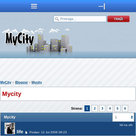
»
»
MyCity
Blogovi
Mycity
Mycity
Strana:
1
2
3
4
5
6
Mycity
1
Idi na vrh
life
Poslao: 12 Jul 2006 08:23