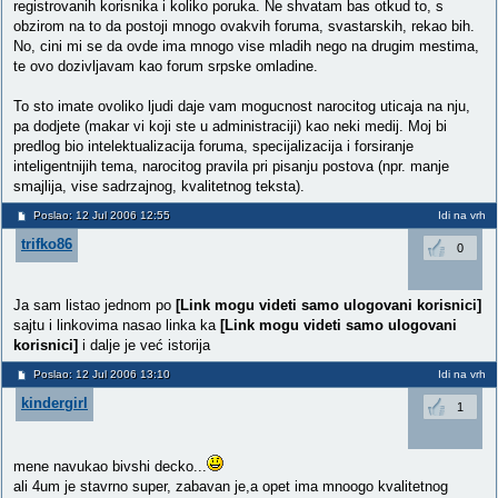
registrovanih korisnika i koliko poruka. Ne shvatam bas otkud to, s
obzirom na to da postoji mnogo ovakvih foruma, svastarskih, rekao bih.
No, cini mi se da ovde ima mnogo vise mladih nego na drugim mestima,
te ovo dozivljavam kao forum srpske omladine.
To sto imate ovoliko ljudi daje vam mogucnost narocitog uticaja na nju,
pa dodjete (makar vi koji ste u administraciji) kao neki medij. Moj bi
predlog bio intelektualizacija foruma, specijalizacija i forsiranje
inteligentnijih tema, narocitog pravila pri pisanju postova (npr. manje
smajlija, vise sadrzajnog, kvalitetnog teksta).
Poslao: 12 Jul 2006 12:55
Idi na vrh
trifko86
0
Ja sam listao jednom po
[Link mogu videti samo ulogovani korisnici]
sajtu i linkovima nasao linka ka
[Link mogu videti samo ulogovani
korisnici]
i dalje je već istorija
Poslao: 12 Jul 2006 13:10
Idi na vrh
kindergirl
1
mene navukao bivshi decko...
ali 4um je stavrno super, zabavan je,a opet ima mnoogo kvalitetnog