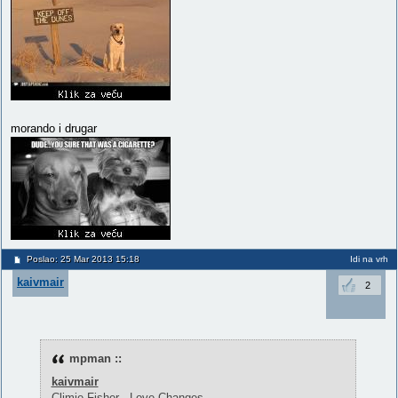
morando i drugar
Poslao: 25 Mar 2013 15:18
Idi na vrh
kaivmair
2
mpman ::
kaivmair
Climie Fisher - Love Changes