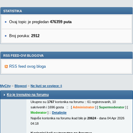
STATISTIKA
Ovaj topic je pregledan
476359 puta
Broj poruka:
2912
RSS FEED-OVI BLOGOVA
RSS feed ovog bloga
»
»
MyCity
Blogovi
Ne ljuti se covjece :)
Ko je trenutno na forumu
Ukupno su
1767
korisnika na forumu :: 61 registrovanih, 10
sakrivenih i 1696 gosta :: [
Administrator
] [
Supermoderator
] [
Moderator
] ::
Detaljnije
Najviše korisnika na forumu ikad bilo je
20624
- dana 04 Apr 2026
04:18