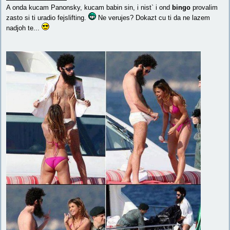
A onda kucam Panonsky, kucam babin sin, i nist` i ond
bingo
provalim
zasto si ti uradio fejslifting.
Ne verujes? Dokazt cu ti da ne lazem
nadjoh te...