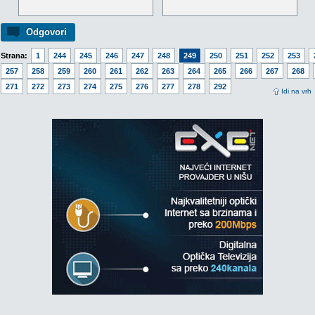
Odgovori
Strana:
1
244
245
246
247
248
249
250
251
252
253
257
258
259
260
261
262
263
264
265
266
267
268
271
272
273
274
275
276
277
278
292
Idi na vrh