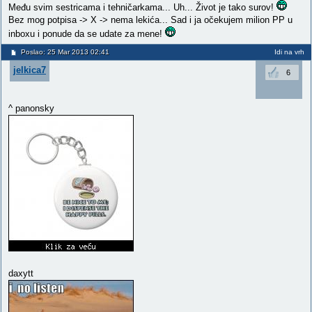
Među svim sestricama i tehničarkama... Uh... Život je tako surov!
Bez mog potpisa -> X -> nema lekića... Sad i ja očekujem milion PP u
inboxu i ponude da se udate za mene!
Poslao: 25 Mar 2013 02:41
Idi na vrh
jelkica7
6
^ panonsky
daxytt