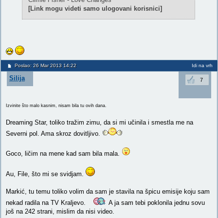
[Link mogu videti samo ulogovani korisnici]
Poslao: 26 Mar 2013 14:22
Idi na vrh
Silija
7
Izvinite što malo kasnim, nisam bila tu ovih dana.
Dreaming Star, toliko tražim zimu, da si mi učinila i smestla me na
Severni pol. Ama skroz dovitljivo.
Goco, ličim na mene kad sam bila mala.
Au, File, što mi se svidjam.
Markić, tu temu toliko volim da sam je stavila na špicu emisije koju sam
nekad radila na TV Kraljevo.
A ja sam tebi poklonila jednu sovu
još na 242 strani, mislim da nisi video.