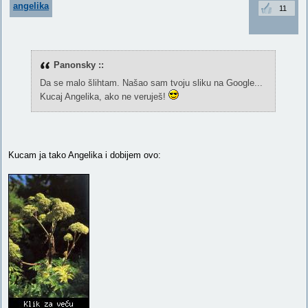
angelika
11
Panonsky ::
Da se malo šlihtam. Našao sam tvoju sliku na Google...
Kucaj Angelika, ako ne veruješ!
Kucam ja tako Angelika i dobijem ovo: