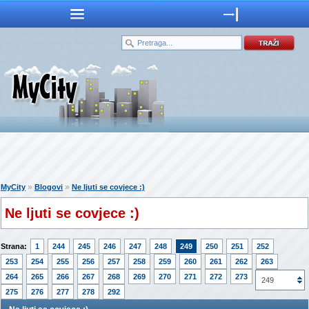
»
»
MyCity
Blogovi
Ne ljuti se covjece :)
Ne ljuti se covjece :)
Strana:
1
244
245
246
247
248
249
250
251
252
253
254
255
256
257
258
259
260
261
262
263
264
265
266
267
268
269
270
271
272
273
274
249
275
276
277
278
292