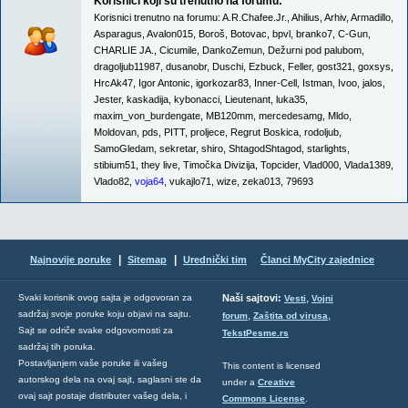
Korisnici koji su trenutno na forumu:
Korisnici trenutno na forumu:
A.R.Chafee.Jr.
,
Ahilius
,
Arhiv
,
Armadillo
,
Asparagus
,
Avalon015
,
Boroš
,
Botovac
,
bpvl
,
branko7
,
C-Gun
,
CHARLIE JA.
,
Cicumile
,
DankoZemun
,
Dežurni pod palubom
,
dragoljub11987
,
dusanobr
,
Duschi
,
Ezbuck
,
Feller
,
gost321
,
goxsys
,
HrcAk47
,
Igor Antonic
,
igorkozar83
,
Inner-Cell
,
Istman
,
Ivoo
,
jalos
,
Jester
,
kaskadija
,
kybonacci
,
Lieutenant
,
luka35
,
maxim_von_burdengate
,
MB120mm
,
mercedesamg
,
Mldo
,
Moldovan
,
pds
,
PITT
,
proljece
,
Regrut Boskica
,
rodoljub
,
SamoGledam
,
sekretar
,
shiro
,
ShtagodShtagod
,
starlights
,
stibium51
,
they live
,
Timočka Divizija
,
Topcider
,
Vlad000
,
Vlada1389
,
Vlado82
,
voja64
,
vukajlo71
,
wize
,
zeka013
,
79693
|
|
Najnovije poruke
Sitemap
Urednički tim
Članci MyCity zajednice
,
Svaki korisnik ovog sajta je odgovoran za
Naši sajtovi:
Vesti
Vojni
sadržaj svoje poruke koju objavi na sajtu.
,
,
forum
Zaštita od virusa
Sajt se odriče svake odgovornosti za
TekstPesme.rs
sadržaj tih poruka.
Postavljanjem vaše poruke ili vašeg
This content is licensed
autorskog dela na ovaj sajt, saglasni ste da
under a
Creative
ovaj sajt postaje distributer vašeg dela, i
Commons License
.