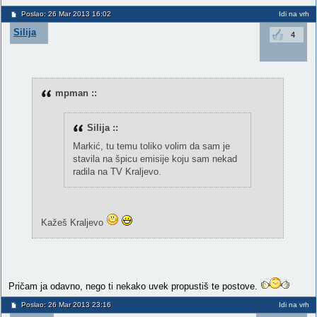
Poslao: 26 Mar 2013 16:02
Idi na vrh
Silija
4
mpman ::
Silija ::
Markić, tu temu toliko volim da sam je
stavila na špicu emisije koju sam nekad
radila na TV Kraljevo.
Kažeš Kraljevo
Pričam ja odavno, nego ti nekako uvek propustiš te postove.
Poslao: 26 Mar 2013 23:16
Idi na vrh