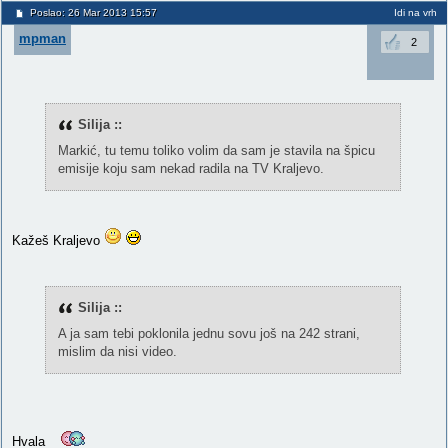
Poslao: 26 Mar 2013 15:57
Idi na vrh
mpman
2
Silija ::
Markić, tu temu toliko volim da sam je stavila na špicu
emisije koju sam nekad radila na TV Kraljevo.
Kažeš Kraljevo
Silija ::
A ja sam tebi poklonila jednu sovu još na 242 strani,
mislim da nisi video.
Hvala