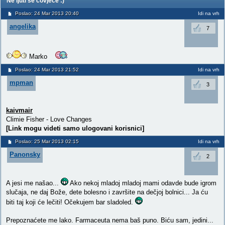
Ne ljuti se covjece :)
Poslao: 24 Mar 2013 20:40
Idi na vrh
angelika
7
Marko
Poslao: 24 Mar 2013 21:52
Idi na vrh
mpman
3
kaivmair
Climie Fisher - Love Changes
[Link mogu videti samo ulogovani korisnici]
Poslao: 25 Mar 2013 02:15
Idi na vrh
Panonsky
2
A jesi me našao...
Ako nekoj mladoj mladoj mami odavde bude igrom
slučaja, ne daj Bože, dete bolesno i završite na dečjoj bolnici... Ja ću
biti taj koji će lečiti! Očekujem bar sladoled.
Prepoznaćete me lako. Farmaceuta nema baš puno. Biću sam, jedini...