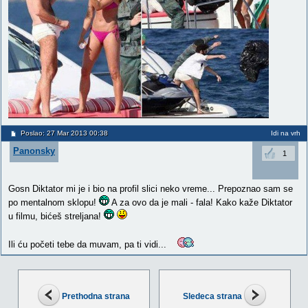
Poslao: 27 Mar 2013 00:38
Idi na vrh
Panonsky
1
Gosn Diktator mi je i bio na profil slici neko vreme... Prepoznao sam se
po mentalnom sklopu!
A za ovo da je mali - fala! Kako kaže Diktator
u filmu, bićeš streljana!
Ili ću početi tebe da muvam, pa ti vidi...
Prethodna strana
Sledeca strana