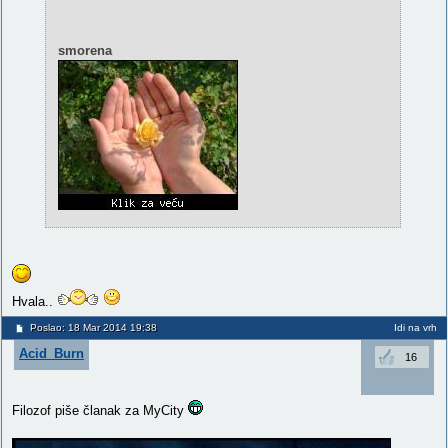
smorena
Hvala..
Poslao: 18 Mar 2014 19:38
Idi na vrh
Acid_Burn
16
Filozof piše članak za MyCity