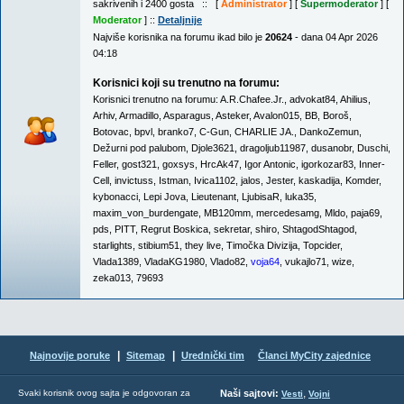
sakrivenih i 2400 gosta :: [
Administrator
] [
Supermoderator
] [
Moderator
] ::
Detaljnije
Najviše korisnika na forumu ikad bilo je
20624
- dana 04 Apr 2026
04:18
Korisnici koji su trenutno na forumu:
Korisnici trenutno na forumu:
A.R.Chafee.Jr.
,
advokat84
,
Ahilius
,
Arhiv
,
Armadillo
,
Asparagus
,
Asteker
,
Avalon015
,
BB
,
Boroš
,
Botovac
,
bpvl
,
branko7
,
C-Gun
,
CHARLIE JA.
,
DankoZemun
,
Dežurni pod palubom
,
Djole3621
,
dragoljub11987
,
dusanobr
,
Duschi
,
Feller
,
gost321
,
goxsys
,
HrcAk47
,
Igor Antonic
,
igorkozar83
,
Inner-
Cell
,
invictuss
,
Istman
,
Ivica1102
,
jalos
,
Jester
,
kaskadija
,
Komder
,
kybonacci
,
Lepi Jova
,
Lieutenant
,
LjubisaR
,
luka35
,
maxim_von_burdengate
,
MB120mm
,
mercedesamg
,
Mldo
,
paja69
,
pds
,
PITT
,
Regrut Boskica
,
sekretar
,
shiro
,
ShtagodShtagod
,
starlights
,
stibium51
,
they live
,
Timočka Divizija
,
Topcider
,
Vlada1389
,
VladaKG1980
,
Vlado82
,
voja64
,
vukajlo71
,
wize
,
zeka013
,
79693
|
|
Najnovije poruke
Sitemap
Urednički tim
Članci MyCity zajednice
,
Svaki korisnik ovog sajta je odgovoran za
Naši sajtovi:
Vesti
Vojni