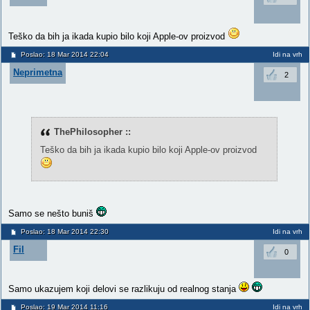
Teško da bih ja ikada kupio bilo koji Apple-ov proizvod
Poslao: 18 Mar 2014 22:04
Idi na vrh
Neprimetna
2
ThePhilosopher ::
Teško da bih ja ikada kupio bilo koji Apple-ov proizvod
Samo se nešto buniš
Poslao: 18 Mar 2014 22:30
Idi na vrh
Fil
0
Samo ukazujem koji delovi se razlikuju od realnog stanja
Poslao: 19 Mar 2014 11:16
Idi na vrh