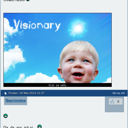
Poslao: 19 Mar 2014 11:37
Idi na vrh
Neprimetna
0
Da, da, ma, isti si...