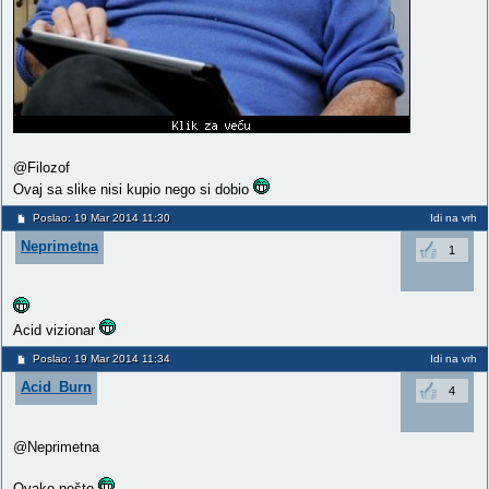
@Filozof
Ovaj sa slike nisi kupio nego si dobio
Poslao: 19 Mar 2014 11:30
Idi na vrh
Neprimetna
1
Acid vizionar
Poslao: 19 Mar 2014 11:34
Idi na vrh
Acid_Burn
4
@Neprimetna
Ovako nešto