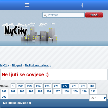
»
»
MyCity
Blogovi
Ne ljuti se covjece :)
Ne ljuti se covjece :)
Strana:
1
272
273
274
275
276
277
278
279
280
281
282
283
284
285
286
287
288
289
290
291
292
277
Ne ljuti se covjece :)