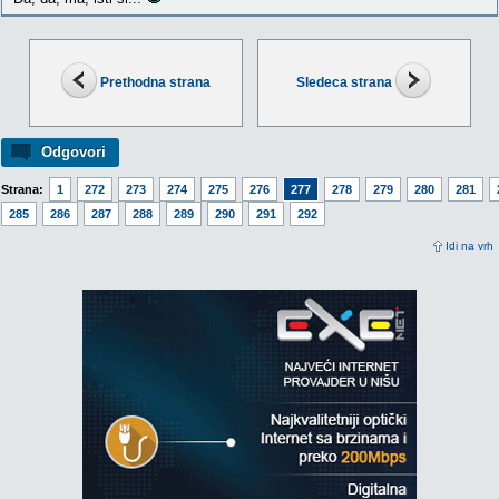
Prethodna strana
Sledeca strana
Odgovori
Strana:
1
272
273
274
275
276
277
278
279
280
281
285
286
287
288
289
290
291
292
Idi na vrh