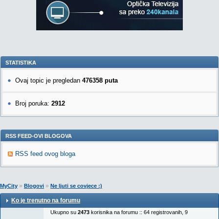
STATISTIKA
Ovaj topic je pregledan
476358 puta
Broj poruka:
2912
RSS FEED-OVI BLOGOVA
RSS feed ovog bloga
»
»
MyCity
Blogovi
Ne ljuti se covjece :)
Ko je trenutno na forumu
Ukupno su
2473
korisnika na forumu :: 64 registrovanih, 9