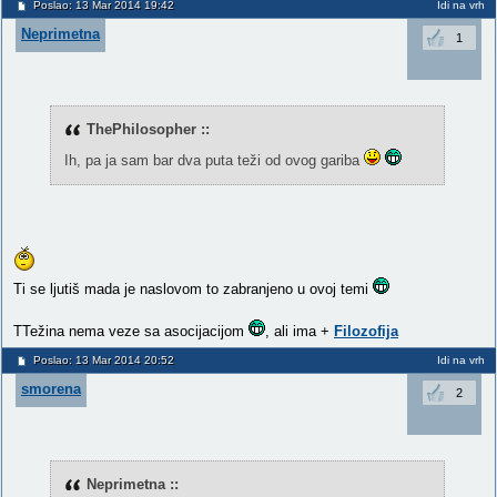
Poslao: 13 Mar 2014 19:42
Idi na vrh
Neprimetna
1
ThePhilosopher ::
Ih, pa ja sam bar dva puta teži od ovog gariba
Ti se ljutiš mada je naslovom to zabranjeno u ovoj temi
TTežina nema veze sa asocijacijom
, ali ima
+
Filozofija
Poslao: 13 Mar 2014 20:52
Idi na vrh
smorena
2
Neprimetna ::