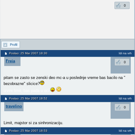
0
Profil
Poslao: 25 Mar 2007 18:30
Idi na vrh
Freia
0
pitam se zasto se zenski deo mc-a u poslednje vreme bas bacilo na "
bezobrazne" slicice?
izvini limit, bas pada u oci
Poslao: 25 Mar 2007 18:52
Idi na vrh
travelino
0
Limit, majstor si za sinhronizaciju.
Poslao: 25 Mar 2007 18:53
Idi na vrh