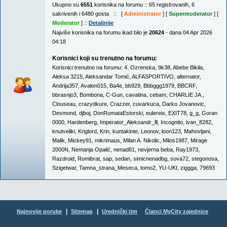
Ukupno su
6551
korisnika na forumu :: 65 registrovanih, 6
sakrivenih i 6480 gosta :: [
Administrator
] [
Supermoderator
] [
Moderator
] ::
Detaljnije
Najviše korisnika na forumu ikad bilo je
20624
- dana 04 Apr 2026
04:18
Korisnici koji su trenutno na forumu:
Korisnici trenutno na forumu:
4. Ozrenska
,
9k38
,
Abebe Bikila
,
Aleksa 3215
,
Aleksandar Tomić
,
ALFASPORTIVO
,
alternator
,
Andrija357
,
Avalon015
,
Ba4e
,
bb929
,
Bbbggg1979
,
BBCRF
,
bbrasnjo3
,
Bombona
,
C-Gun
,
cavatina
,
cebam
,
CHARLIE JA.
,
Clouseau
,
crazydkure
,
Crazzer
,
cuvarkuca
,
Darko Jovanovic
,
Desmond
,
djboj
,
DonRumataEstorski
,
eulereix
,
EXIT78
,
g_g
,
Goran
0000
,
Hardenberg
,
Imperator_Aleksandr_lll
,
Incognito
,
ivan_8282
,
knutveliki
,
Kriglord
,
Krin
,
kuntakinte
,
Leonov
,
loon123
,
Mahovljani
,
Malik
,
Mickey91
,
mikrimaus
,
Milan A. Nikolic
,
Milos1987
,
Mirage
2000N
,
Nemanja Opalić
,
nenad81
,
nevjerna beba
,
Ray1973
,
Razdroid
,
Romibrat
,
sap
,
sedan
,
simicnenadbg
,
sova72
,
stegonosa
,
Szigetwar
,
Tamna_strana_Meseca
,
tomo2
,
YU-UKI
,
ziggga
,
79693
|
|
Najnovije poruke
Sitemap
Urednički tim
Članci MyCity zajednice