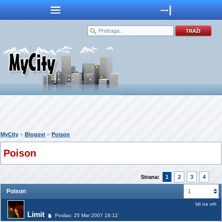
»
»
MyCity
Blogovi
Poison
Poison
Strana:
1
2
3
4
Poison
1
Idi na vrh
Limit
Poslao: 25 Mar 2007 18:12