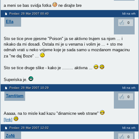
a meni se bas svidja fotka
ne dirajte bre
Poslao: 26 Mar 2007 00:40
Idi na vrh
Ella
0
Sto se tice prve pjesme "Poison" ja se aktivno trujem sa njom ... i
nikako da mi dosadi. Ostala mi je u venama i volim je ... + sto me
odmah vrati u neko vrijeme koje je sada samo u mozdanom magacinu
za "ne daj Boze" ...
Sto se tice druge slike - kako je ......... aktivna ...
Superiska je.
Poslao: 26 Mar 2007 10:29
Idi na vrh
Tamtitam
0
Aaaaa, na to misle kad kazu "dinamicne web strane"
[link]
Poslao: 26 Mar 2007 12:02
Idi na vrh
ZoNi
0