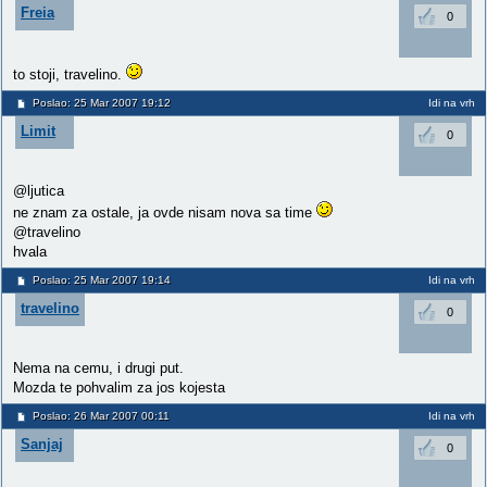
Freia
0
to stoji, travelino.
Poslao: 25 Mar 2007 19:12
Idi na vrh
Limit
0
@ljutica
ne znam za ostale, ja ovde nisam nova sa time
@travelino
hvala
Poslao: 25 Mar 2007 19:14
Idi na vrh
travelino
0
Nema na cemu, i drugi put.
Mozda te pohvalim za jos kojesta
Poslao: 26 Mar 2007 00:11
Idi na vrh
Sanjaj
0