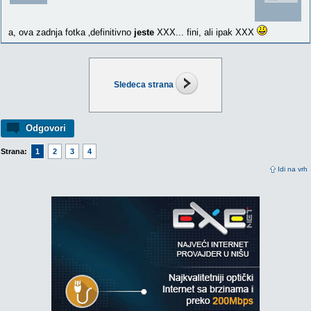
a, ova zadnja fotka ‚definitivno
jeste
XXX... fini, ali ipak XXX
Sledeca strana
Odgovori
Strana:
1
2
3
4
Idi na vrh