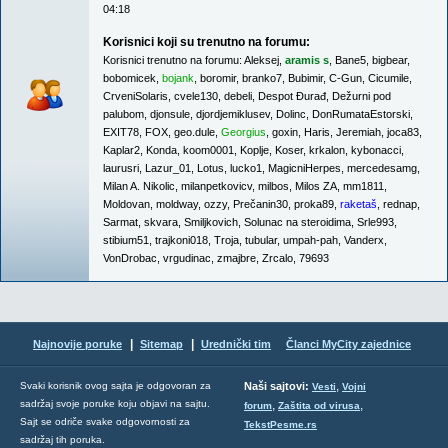
04:18
Korisnici koji su trenutno na forumu:
Korisnici trenutno na forumu:
Aleksej
,
aramis s
,
Bane5
,
bigbear
,
bobomicek
,
bojank
,
boromir
,
branko7
,
Bubimir
,
C-Gun
,
Cicumile
,
CrveniSolaris
,
cvele130
,
debeli
,
Despot Đurađ
,
Dežurni pod
palubom
,
djonsule
,
djordjemiklusev
,
Dolinc
,
DonRumataEstorski
,
EXIT78
,
FOX
,
geo.dule
,
Georgius
,
goxin
,
Haris
,
Jeremiah
,
joca83
,
Kaplar2
,
Konda
,
koom0001
,
Koplje
,
Koser
,
krkalon
,
kybonacci
,
laurusri
,
Lazur_01
,
Lotus
,
lucko1
,
MagicniHerpes
,
mercedesamg
,
Milan A. Nikolic
,
milanpetkovicv
,
milbos
,
Milos ZA
,
mm1811
,
Moldovan
,
moldway
,
ozzy
,
Prečanin30
,
proka89
,
raketaš
,
rednap
,
Sarmat
,
skvara
,
Smiljkovich
,
Solunac na steroidima
,
Srle993
,
stibium51
,
trajkoni018
,
Troja
,
tubular
,
umpah-pah
,
Vanderx
,
VonDrobac
,
vrgudinac
,
zmajbre
,
Zrcalo
,
79693
|
|
Najnovije poruke
Sitemap
Urednički tim
Članci MyCity zajednice
,
Svaki korisnik ovog sajta je odgovoran za
Naši sajtovi:
Vesti
Vojni
sadržaj svoje poruke koju objavi na sajtu.
,
,
forum
Zaštita od virusa
Sajt se odriče svake odgovornosti za
TekstPesme.rs
sadržaj tih poruka.