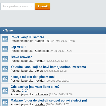
Pronađi
Teme
Povezivanje IP kamera
Poslednja poruka:
dragan1961
(22 Mar 2026 15:40)
koji VPN ?
Poslednja poruka:
Springfield
(24 Jul 2025 15:02)
Brave browser
Poslednja poruka:
novidan
(12 Jul 2025 13:45)
Youtube kanal koji se bavi kompjuterima, mrezama
Poslednja poruka:
djolew
(20 Jun 2025 12:15)
nestaje mi text dok pisem mail
Poslednja poruka:
novidan
(29 Dec 2023 22:41)
Gde backup-jete vase licne slike?
[ Strana:
1
,
2
]
Poslednja poruka:
dolinalima
(22 Dec 2023 22:05)
Malware folder deleted-ali se opet pojavi sledeci put
Poslednja poruka:
novidan
(20 Dec 2023 12:07)