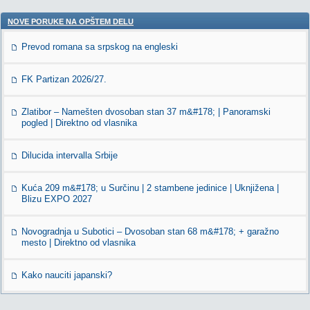
NOVE PORUKE NA OPŠTEM DELU
Prevod romana sa srpskog na engleski
FK Partizan 2026/27.
Zlatibor – Namešten dvosoban stan 37 m&#178; | Panoramski
pogled | Direktno od vlasnika
Dilucida intervalla Srbije
Kuća 209 m&#178; u Surčinu | 2 stambene jedinice | Uknjižena |
Blizu EXPO 2027
Novogradnja u Subotici – Dvosoban stan 68 m&#178; + garažno
mesto | Direktno od vlasnika
Kako nauciti japanski?