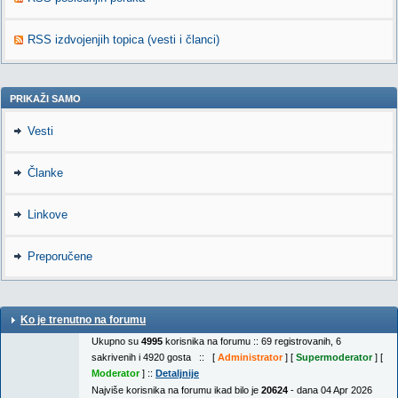
RSS izdvojenjih topica (vesti i članci)
PRIKAŽI SAMO
Vesti
Članke
Linkove
Preporučene
Ko je trenutno na forumu
Ukupno su
4995
korisnika na forumu :: 69 registrovanih, 6
sakrivenih i 4920 gosta :: [
Administrator
] [
Supermoderator
] [
Moderator
] ::
Detaljnije
Najviše korisnika na forumu ikad bilo je
20624
- dana 04 Apr 2026