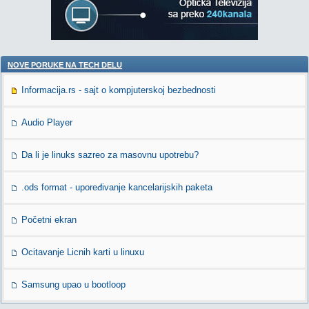
NOVE PORUKE NA TECH DELU
Informacija.rs - sajt o kompjuterskoj bezbednosti
Audio Player
Da li je linuks sazreo za masovnu upotrebu?
.ods format - upoređivanje kancelarijskih paketa
Početni ekran
Ocitavanje Licnih karti u linuxu
Samsung upao u bootloop