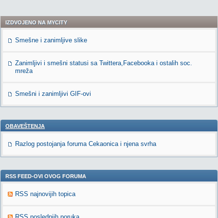
IZDVOJENO NA MYCITY
Smešne i zanimljive slike
Zanimljivi i smešni statusi sa Twittera,Facebooka i ostalih soc.
mreža
Smešni i zanimljivi GIF-ovi
OBAVEŠTENJA
Razlog postojanja foruma Cekaonica i njena svrha
RSS FEED-OVI OVOG FORUMA
RSS najnovijih topica
RSS poslednjih poruka