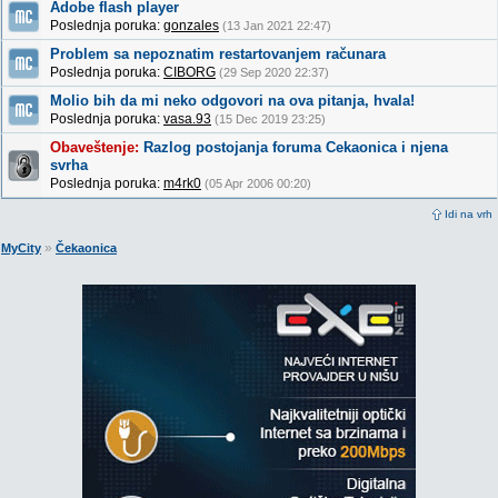
Adobe flash player
Poslednja poruka:
gonzales
(13 Jan 2021 22:47)
Problem sa nepoznatim restartovanjem računara
Poslednja poruka:
CIBORG
(29 Sep 2020 22:37)
Molio bih da mi neko odgovori na ova pitanja, hvala!
Poslednja poruka:
vasa.93
(15 Dec 2019 23:25)
Obaveštenje:
Razlog postojanja foruma Cekaonica i njena
svrha
Poslednja poruka:
m4rk0
(05 Apr 2006 00:20)
Idi na vrh
»
MyCity
Čekaonica