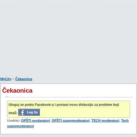
»
MyCity
Čekaonica
Čekaonica
Uloguj se preko Facebook-a i postavi novu diskusiju za problem koji
imaš:
Urednici:
OPŠTI moderatori
,
OPŠTI supermoderatori
,
TECH moderatori
,
Tech
supermoderatori