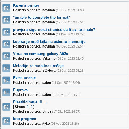
Karen's printer
Poslednja poruka:
novidan
(18 Dec 2023 01:38)
"unable to complete the format"
Poslednja poruka:
novidan
(17 Dec 2023 17:51)
provjera sigurnosti stranice-da li svi to imate?
Poslednja poruka:
novidan
(11 Dec 2023 13:49)
kopiranje mp3 fajla na externu memoriju
Poslednja poruka:
novidan
(08 Dec 2023 02:54)
Virus na samsung galaxy A52s
Poslednja poruka:
Mikulino
(06 Jan 2023 22:48)
Melodije za mobilne uređaje
Poslednja poruka:
SCvbwa
(02 Jan 2023 05:28)
Excel ucenje
Poslednja poruka:
saten
(11 Sep 2022 13:04)
Euprava
Poslednja poruka:
saten
(10 Nov 2021 01:20)
Plastificiranje ili ...
[ Strana:
1
,
2
]
Poslednja poruka:
Sirius
(17 Okt 2021 14:57)
loto program
Poslednja poruka:
Avko
(08 Avg 2021 18:26)