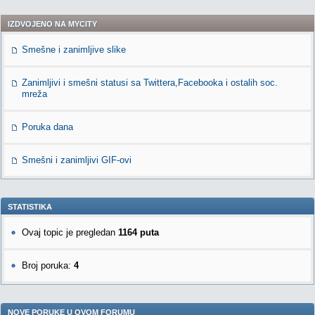
IZDVOJENO NA MYCITY
Smešne i zanimljive slike
Zanimljivi i smešni statusi sa Twittera,Facebooka i ostalih soc.
mreža
Poruka dana
Smešni i zanimljivi GIF-ovi
STATISTIKA
Ovaj topic je pregledan
1164 puta
Broj poruka:
4
NOVE PORUKE U OVOM FORUMU