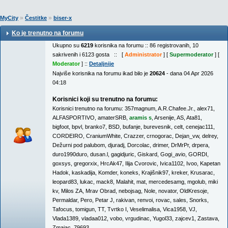
»
»
MyCity
Čestitke
biser-x
Ko je trenutno na forumu
Ukupno su
6219
korisnika na forumu :: 86 registrovanih, 10
sakrivenih i 6123 gosta :: [
Administrator
] [
Supermoderator
] [
Moderator
] ::
Detaljnije
Najviše korisnika na forumu ikad bilo je
20624
- dana 04 Apr 2026
04:18
Korisnici koji su trenutno na forumu:
Korisnici trenutno na forumu:
357magnum
,
A.R.Chafee.Jr.
,
alex71
,
ALFASPORTIVO
,
amaterSRB
,
aramis s
,
Arsenije
,
AS
,
Ata81
,
bigfoot
,
bpvl
,
branko7
,
BSD
,
bufanje
,
burevesnik
,
celt
,
cenejac111
,
CORDEIRO
,
CraniumWhite
,
Crazzer
,
crnogorac
,
Dejan_vw
,
delrey
,
Dežurni pod palubom
,
djuradj
,
Dorcolac
,
drimer
,
DrMrPr
,
drpera
,
duro1990duro
,
dusan.l
,
gagidjuric
,
Giskard
,
Gogi_avio
,
GORDI
,
goxsys
,
gregorxix
,
HrcAk47
,
Ilija Cvorovic
,
Ivica1102
,
Ivoo
,
Kapetan
Hadok
,
kaskadija
,
Komder
,
koneks
,
Krajišnik97
,
kreker
,
Krusarac
,
leopard83
,
lukac
,
mack8
,
Malahit
,
mat
,
mercedesamg
,
mgolub
,
miki
kv
,
Milos ZA
,
Mrav Obrad
,
nebojsag
,
Nole
,
novator
,
OldKresoje
,
Permaldar
,
Pero
,
Petar J
,
rakivan
,
renvoi
,
rovac
,
sales
,
Snorks
,
Tafocus
,
tomigun
,
TT
,
Tvrtko I
,
Veselimalisa
,
Vica1958
,
VJ
,
Vlada1389
,
vladaa012
,
vobo
,
vrgudinac
,
Yugol33
,
zajcev1
,
Zastava
,
Zmajac
,
79693