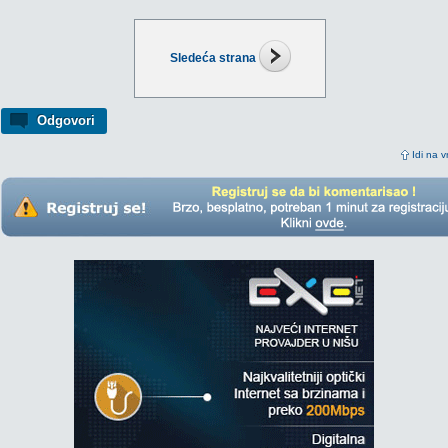
Sledeća strana
Odgovori
Idi na v