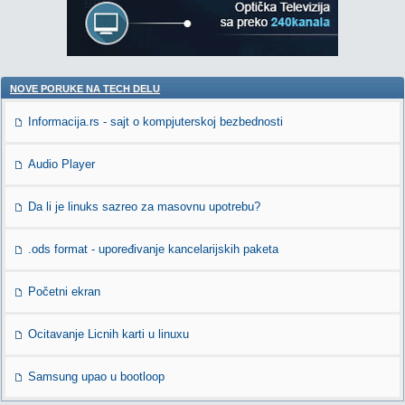
NOVE PORUKE NA TECH DELU
Informacija.rs - sajt o kompjuterskoj bezbednosti
Audio Player
Da li je linuks sazreo za masovnu upotrebu?
.ods format - upoređivanje kancelarijskih paketa
Početni ekran
Ocitavanje Licnih karti u linuxu
Samsung upao u bootloop