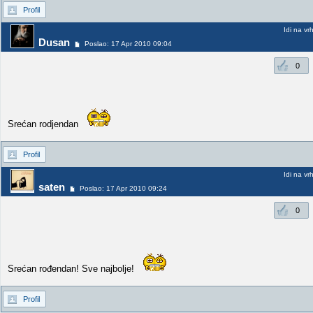
Profil
Idi na vr
Dusan
Poslao: 17 Apr 2010 09:04
0
Srećan rodjendan
Profil
Idi na vr
saten
Poslao: 17 Apr 2010 09:24
0
Srećan rođendan! Sve najbolje!
Profil