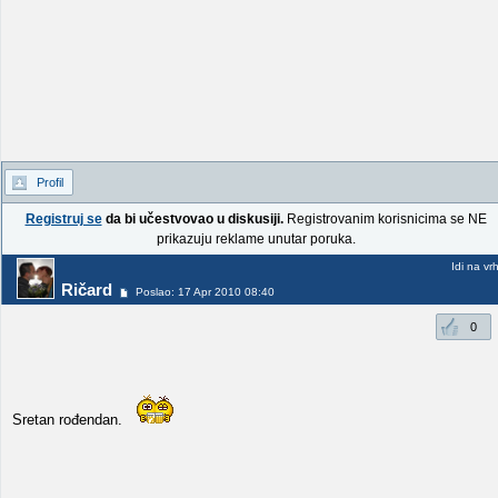
Profil
Registruj se
da bi učestvovao u diskusiji.
Registrovanim korisnicima se NE
prikazuju reklame unutar poruka.
Idi na vr
Ričard
Poslao: 17 Apr 2010 08:40
0
Sretan rođendan.