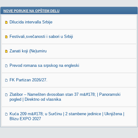
NOVE PORUKE NA OPŠTEM DELU
Dilucida intervalla Srbije
Festivali,svečanosti i sabori u Srbiji
Zanati koji (Ne)umiru
Prevod romana sa srpskog na engleski
FK Partizan 2026/27.
Zlatibor – Namešten dvosoban stan 37 m&#178; | Panoramski
pogled | Direktno od vlasnika
Kuća 209 m&#178; u Surčinu | 2 stambene jedinice | Uknjižena |
Blizu EXPO 2027