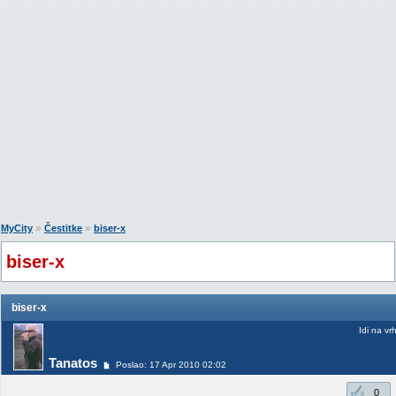
»
»
MyCity
Čestitke
biser-x
biser-x
biser-x
Idi na vr
Tanatos
Poslao: 17 Apr 2010 02:02
0