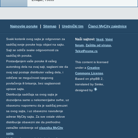
|
|
Najnovije poruke
Sitemap
Urednički tim
Članci MyCity zajednice
,
Svaki korisnik ovog sajta je odgovoran za
Naši sajtovi:
Vesti
Vojni
sadržaj svoje poruke koju objavi na sajtu.
,
,
forum
Zaštita od virusa
Sajt se odriče svake odgovornosti za
TekstPesme.rs
sadržaj tih poruka.
Postavljanjem vaše poruke ili vašeg
This content is licensed
autorskog dela na ovaj sajt, saglasni ste da
under a
Creative
ovaj sajt postaje distributer vašeg dela, i
Commons License
.
odričete se mogućnosti njegovog
Based on phpBB 2,
povlačenja ili brisanja, bez saglasnosti
translated by Simke,
uprave sajta.
designed by
Distribucija sadržaja sa ovog sajta je
dozvoljena samo u nekomercijalne svrhe, uz
obaveznu napomenu da je sadržaj preuzet
sa ovog sajta, i uz obavezno navođenje
adrese MyCity sajta. Za sve ostale vidove
distribucije obavezni ste da prethodno
zatražite odobrenje od
vlasnika MyCity
sajta
.