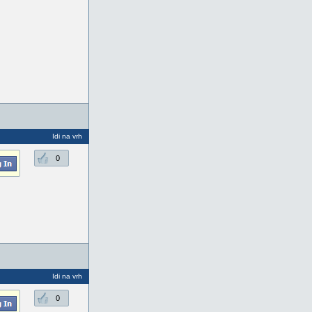
Idi na vrh
0
Idi na vrh
0