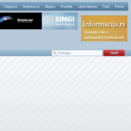
Uloguj se
Registruj se
Blogovi
Pravilnik
Lista članova
Traži
Pomoć