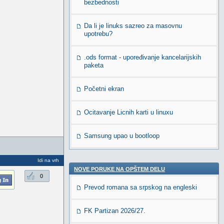
bezbednosti
Da li je linuks sazreo za masovnu
upotrebu?
.ods format - upoređivanje kancelarijskih
paketa
Početni ekran
Ocitavanje Licnih karti u linuxu
Samsung upao u bootloop
Idi na vrh
NOVE PORUKE NA OPŠTEM DELU
0
Prevod romana sa srpskog na engleski
FK Partizan 2026/27.