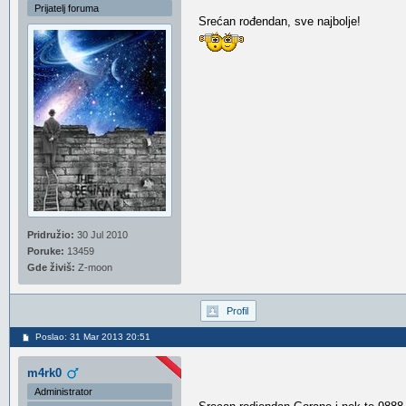
Prijatelj foruma
Srećan rođendan, sve najbolje!
Pridružio:
30 Jul 2010
Poruke:
13459
Gde živiš:
Z-moon
Profil
Poslao: 31 Mar 2013 20:51
m4rk0
Administrator