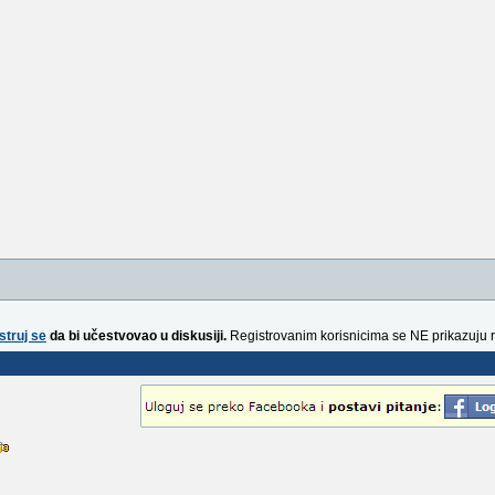
struj se
da bi učestvovao u diskusiji.
Registrovanim korisnicima se NE prikazuju 