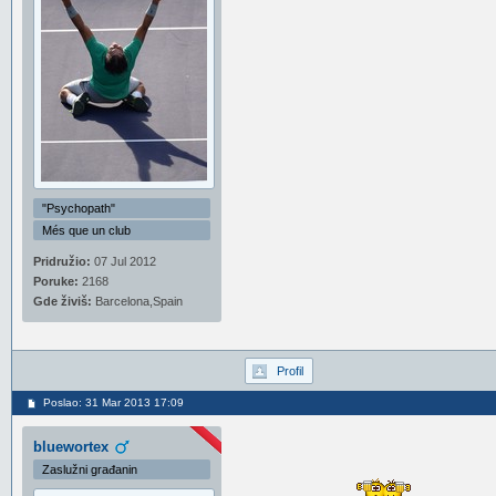
"Psychopath"
Més que un club
Pridružio:
07 Jul 2012
Poruke:
2168
Gde živiš:
Barcelona,Spain
Profil
Poslao: 31 Mar 2013 17:09
bluewortex
Zaslužni građanin