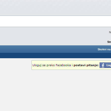
N
St
Skokni na 