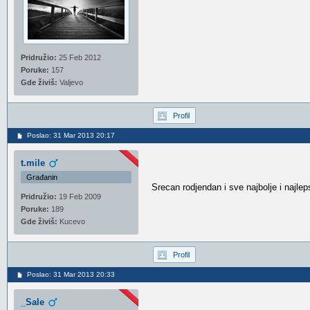
Pridružio:
25 Feb 2012
Poruke:
157
Gde živiš:
Valjevo
Profil
Poslao: 31 Mar 2013 20:17
t.mile
Građanin
Srecan rodjendan i sve najbolje i najlep
Pridružio:
19 Feb 2009
Poruke:
189
Gde živiš:
Kucevo
Profil
Poslao: 31 Mar 2013 20:33
_Sale