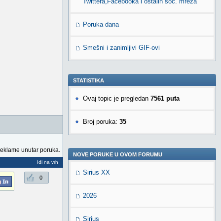
Twittera,Facebooka i ostalih soc. mreža
Poruka dana
Smešni i zanimljivi GIF-ovi
STATISTIKA
Ovaj topic je pregledan
7561 puta
Broj poruka:
35
reklame unutar poruka.
NOVE PORUKE U OVOM FORUMU
Idi na vrh
Sirius XX
0
2026
Sirius