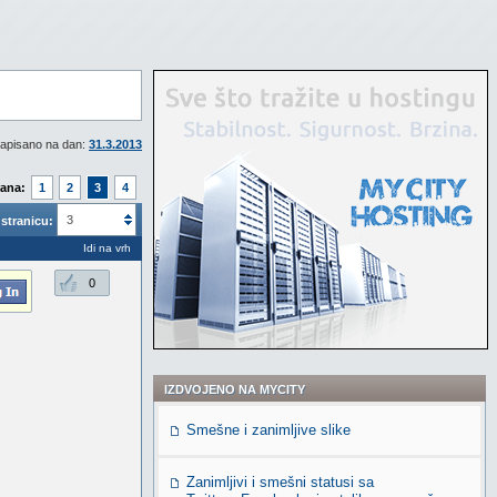
apisano na dan:
31.3.2013
rana:
1
2
3
4
3
stranicu:
Idi na vrh
0
IZDVOJENO NA MYCITY
Smešne i zanimljive slike
Zanimljivi i smešni statusi sa