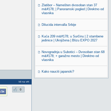
Zlatibor – Namešten dvosoban stan 37
m&#178; | Panoramski pogled | Direktno od
vlasnika
Dilucida intervalla Srbije
Kuća 209 m&#178; u Surčinu | 2 stambene
jedinice | Uknjižena | Blizu EXPO 2027
Novogradnja u Subotici – Dvosoban stan 68
m&#178; + garažno mesto | Direktno od
vlasnika
Kako nauciti japanski?
Idi na vrh
0