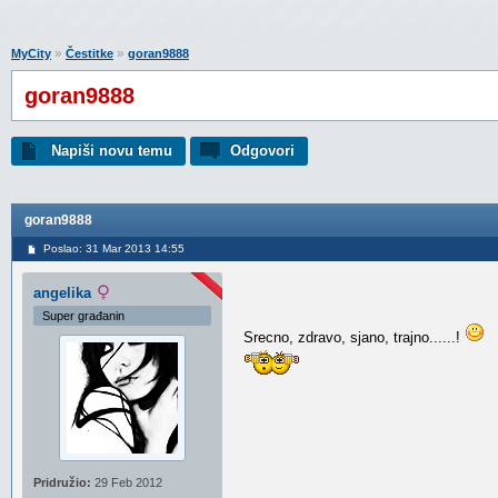
»
»
MyCity
Čestitke
goran9888
goran9888
Napiši novu temu
Odgovori
goran9888
Poslao: 31 Mar 2013 14:55
angelika
Super građanin
Srecno, zdravo, sjano, trajno......!
Pridružio:
29 Feb 2012