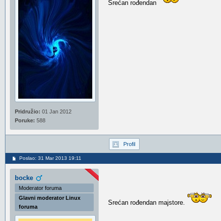
Srećan rođendan
Pridružio:
01 Jan 2012
Poruke:
588
Profil
Poslao: 31 Mar 2013 19:11
bocke
Moderator foruma
Glavni moderator Linux
Srećan rođendan majstore.
foruma