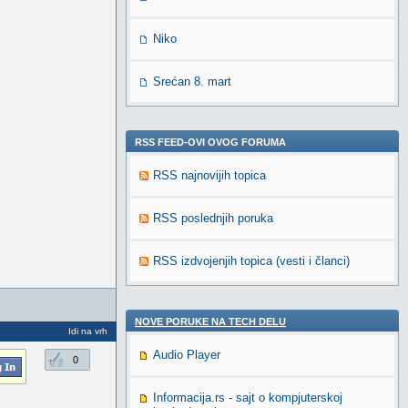
Niko
Srećan 8. mart
RSS FEED-OVI OVOG FORUMA
RSS najnovijih topica
RSS poslednjih poruka
RSS izdvojenjih topica (vesti i članci)
NOVE PORUKE NA TECH DELU
Idi na vrh
Audio Player
0
Informacija.rs - sajt o kompjuterskoj