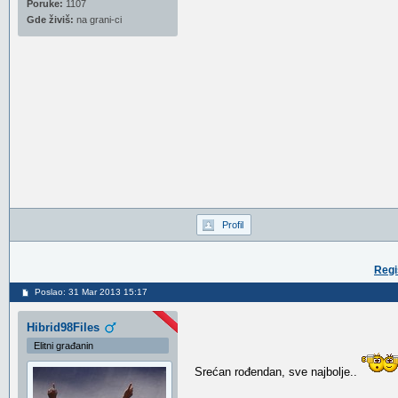
Poruke:
1107
Gde živiš:
na grani-ci
Profil
Regi
Poslao: 31 Mar 2013 15:17
Hibrid98Files
Elitni građanin
Srećan rođendan, sve najbolje..