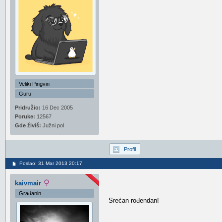
Veliki Pingvin
Guru
Pridružio:
16 Dec 2005
Poruke:
12567
Gde živiš:
Južni pol
Profil
Poslao: 31 Mar 2013 20:17
kaivmair
Građanin
Srećan rođendan!