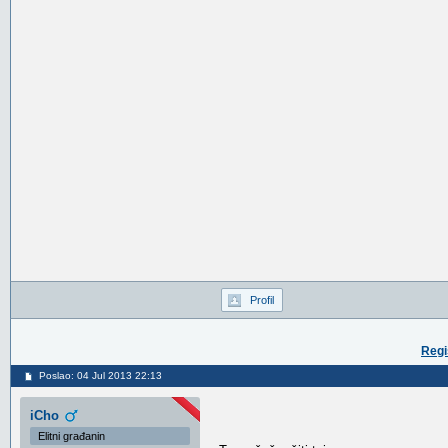
Profil
Regi
Poslao: 04 Jul 2013 22:13
iCho
Elitni građanin