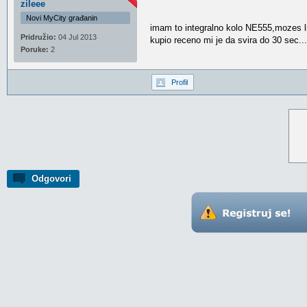
zileee
Novi MyCity građanin
imam to integralno kolo NE555,mozes li 
Pridružio:
04 Jul 2013
kupio receno mi je da svira do 30 sec...
Poruke:
2
Profil
Odgovori