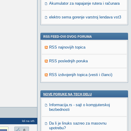
Akumulator za napajanje rutera i računara
elektro sema gorenje varstroj lendava vst3
RSS FEED-OVI OVOG FORUMA
RSS najnovijih topica
RSS poslednjih poruka
RSS izdvojenjih topica (vesti i članci)
NOVE PORUKE NA TECH DELU
Informacija.rs - sajt o kompjuterskoj
bezbednosti
Idi na vrh
Da li je linuks sazreo za masovnu
upotrebu?
0