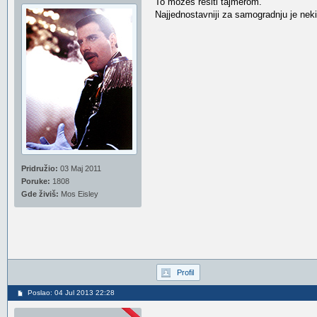
To možeš rešiti tajmerom.
Najjednostavniji za samogradnju je nek
Pridružio:
03 Maj 2011
Poruke:
1808
Gde živiš:
Mos Eisley
Profil
Poslao: 04 Jul 2013 22:28