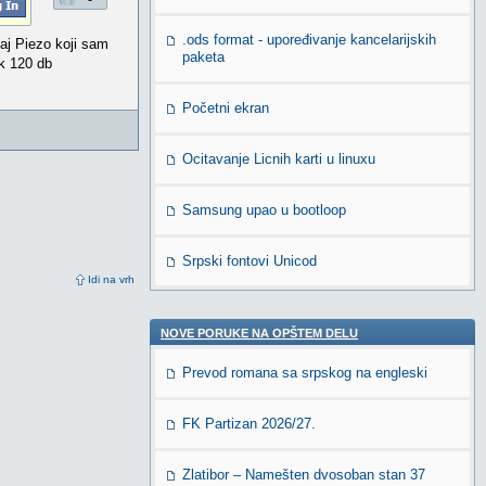
.ods format - upoređivanje kancelarijskih
taj Piezo koji sam
paketa
ak 120 db
Početni ekran
Ocitavanje Licnih karti u linuxu
Samsung upao u bootloop
Srpski fontovi Unicod
Idi na vrh
NOVE PORUKE NA OPŠTEM DELU
Prevod romana sa srpskog na engleski
FK Partizan 2026/27.
Zlatibor – Namešten dvosoban stan 37