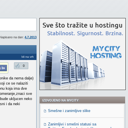
Napisano na dan:
4.7.2013
Idi na vrh
0
nike da nema dalje)
ji ce se nalaziti
enu koja ima dve
 pomeranje,znaci sve
e)bude ukljucen neko
IZDVOJENO NA MYCITY
ni i da neki
Smešne i zanimljive slike
Zanimljivi i smešni statusi sa