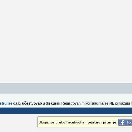
struj se
da bi učestvovao u diskusiji.
Registrovanim korisnicima se NE prikazuju 