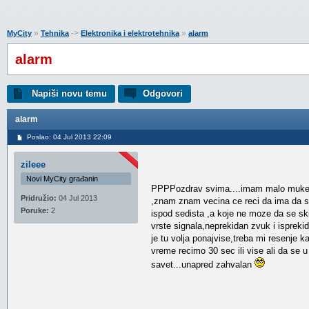
»
->
»
MyCity
Tehnika
Elektronika i elektrotehnika
alarm
alarm
Napiši novu temu
Odgovori
alarm
Poslao: 04 Jul 2013 22:09
zileee
Novi MyCity građanin
PPPPozdrav svima....imam malo muke,p
Pridružio:
04 Jul 2013
,znam znam vecina ce reci da ima da se
Poruke:
2
ispod sedista ,a koje ne moze da se sk
vrste signala,neprekidan zvuk i isprek
je tu volja ponajvise,treba mi resenje 
vreme recimo 30 sec ili vise ali da se
savet...unapred zahvalan