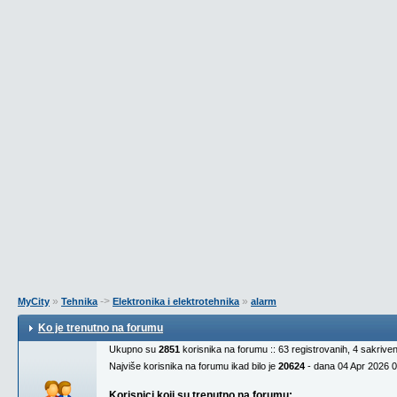
»
->
»
MyCity
Tehnika
Elektronika i elektrotehnika
alarm
Ko je trenutno na forumu
Ukupno su
2851
korisnika na forumu :: 63 registrovanih, 4 sakrive
Najviše korisnika na forumu ikad bilo je
20624
- dana 04 Apr 2026 
Korisnici koji su trenutno na forumu: