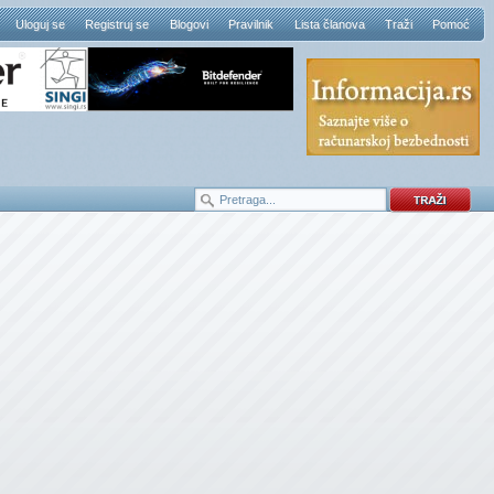
Uloguj se
Registruj se
Blogovi
Pravilnik
Lista članova
Traži
Pomoć