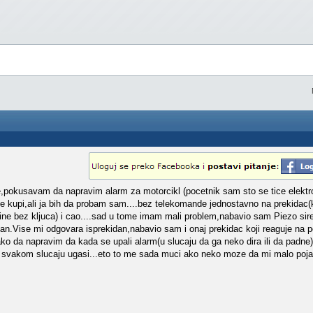
okusavam da napravim alarm za motorcikl (pocetnik sam sto se tice elektro
 kupi,ali ja bih da probam sam....bez telekomande jednostavno na prekidac(ko
ine bez kljuca) i cao....sad u tome imam mali problem,nabavio sam Piezo sir
idan.Vise mi odgovara isprekidan,nabavio sam i onaj prekidac koji reaguje na
kako da napravim da kada se upali alarm(u slucaju da ga neko dira ili da padn
 u svakom slucaju ugasi...eto to me sada muci ako neko moze da mi malo pojas