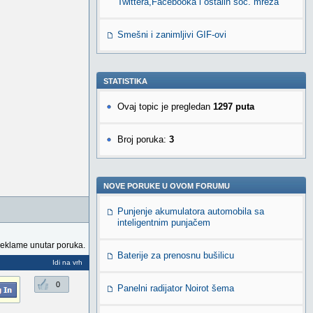
Twittera,Facebooka i ostalih soc. mreža
Smešni i zanimljivi GIF-ovi
STATISTIKA
Ovaj topic je pregledan
1297 puta
Broj poruka:
3
NOVE PORUKE U OVOM FORUMU
Punjenje akumulatora automobila sa
inteligentnim punjačem
reklame unutar poruka.
Baterije za prenosnu bušilicu
Idi na vrh
0
Panelni radijator Noirot šema