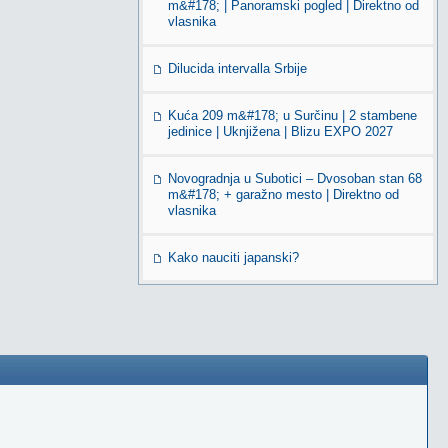
m&#178; | Panoramski pogled | Direktno od
vlasnika
Dilucida intervalla Srbije
Kuća 209 m&#178; u Surčinu | 2 stambene
jedinice | Uknjižena | Blizu EXPO 2027
Novogradnja u Subotici – Dvosoban stan 68
m&#178; + garažno mesto | Direktno od
vlasnika
Kako nauciti japanski?