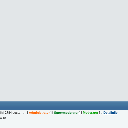
nih i 2784 gosta :: [
Administrator
] [
Supermoderator
] [
Moderator
] ::
Detaljnije
04:18