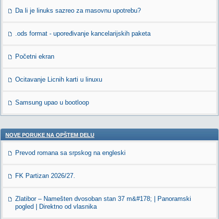
Da li je linuks sazreo za masovnu upotrebu?
.ods format - upoređivanje kancelarijskih paketa
Početni ekran
Ocitavanje Licnih karti u linuxu
Samsung upao u bootloop
NOVE PORUKE NA OPŠTEM DELU
Prevod romana sa srpskog na engleski
FK Partizan 2026/27.
Zlatibor – Namešten dvosoban stan 37 m&#178; | Panoramski
pogled | Direktno od vlasnika