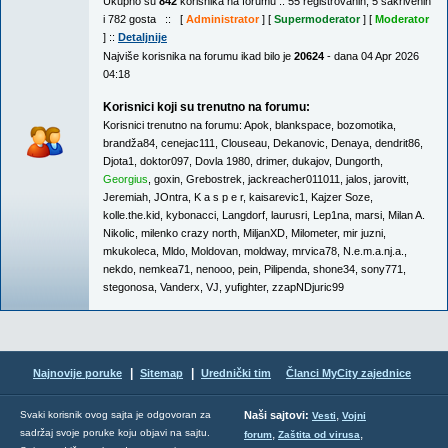
Ukupno su
842
korisnika na forumu :: 55 registrovanih, 5 sakrivenih
i 782 gosta :: [
Administrator
] [
Supermoderator
] [
Moderator
] ::
Detaljnije
Najviše korisnika na forumu ikad bilo je
20624
- dana 04 Apr 2026
04:18
Korisnici koji su trenutno na forumu:
Korisnici trenutno na forumu:
Apok
,
blankspace
,
bozomotika
,
brandža84
,
cenejac111
,
Clouseau
,
Dekanovic
,
Denaya
,
dendrit86
,
Djota1
,
doktor097
,
Dovla 1980
,
drimer
,
dukajov
,
Dungorth
,
Georgius
,
goxin
,
Grebostrek
,
jackreacher011011
,
jalos
,
jarovitt
,
Jeremiah
,
JOntra
,
K a s p e r
,
kaisarevic1
,
Kajzer Soze
,
kolle.the.kid
,
kybonacci
,
Langdorf
,
laurusri
,
Lep1na
,
marsi
,
Milan A.
Nikolic
,
milenko crazy north
,
MiljanXD
,
Milometer
,
mir juzni
,
mkukoleca
,
Mldo
,
Moldovan
,
moldway
,
mrvica78
,
N.e.m.a.nj.a.
,
nekdo
,
nemkea71
,
nenooo
,
pein
,
Pilipenda
,
shone34
,
sony771
,
stegonosa
,
Vanderx
,
VJ
,
yufighter
,
zzapNDjuric99
|
|
Najnovije poruke
Sitemap
Urednički tim
Članci MyCity zajednice
,
Svaki korisnik ovog sajta je odgovoran za
Naši sajtovi:
Vesti
Vojni
sadržaj svoje poruke koju objavi na sajtu.
,
,
forum
Zaštita od virusa