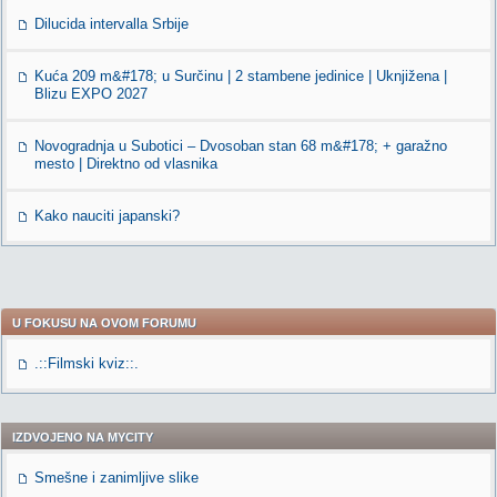
Dilucida intervalla Srbije
Kuća 209 m&#178; u Surčinu | 2 stambene jedinice | Uknjižena |
Blizu EXPO 2027
Novogradnja u Subotici – Dvosoban stan 68 m&#178; + garažno
mesto | Direktno od vlasnika
Kako nauciti japanski?
U FOKUSU NA OVOM FORUMU
.::Filmski kviz::.
IZDVOJENO NA MYCITY
Smešne i zanimljive slike