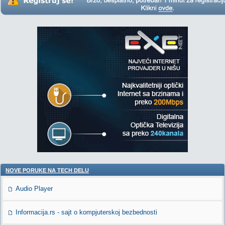
NOVE PORUKE NA TECH DELU
Audio Player
Informacija.rs - sajt o kompjuterskoj bezbednosti