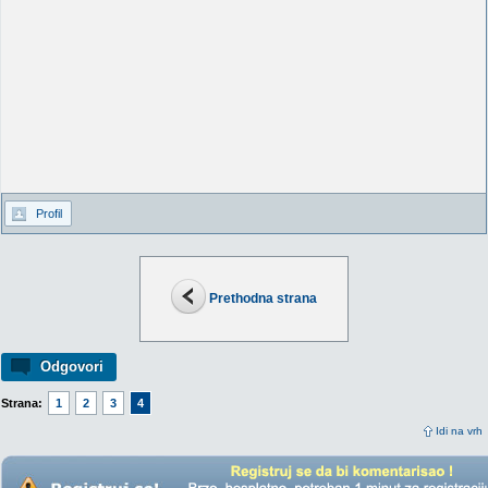
Profil
Prethodna strana
Odgovori
Strana:
1
2
3
4
Idi na vrh