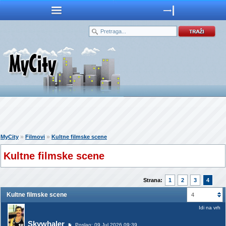
»
»
MyCity
Filmovi
Kultne filmske scene
Kultne filmske scene
Strana:
1
2
3
4
Kultne filmske scene
4
Idi na vrh
Skywhaler
Poslao: 09 Jul 2026 09:39