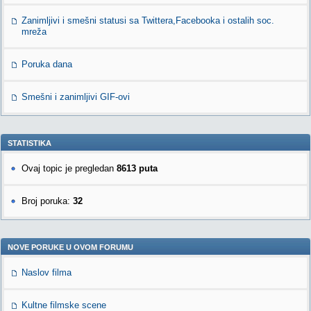
Zanimljivi i smešni statusi sa Twittera,Facebooka i ostalih soc.
mreža
Poruka dana
Smešni i zanimljivi GIF-ovi
STATISTIKA
Ovaj topic je pregledan
8613 puta
Broj poruka:
32
NOVE PORUKE U OVOM FORUMU
Naslov filma
Kultne filmske scene