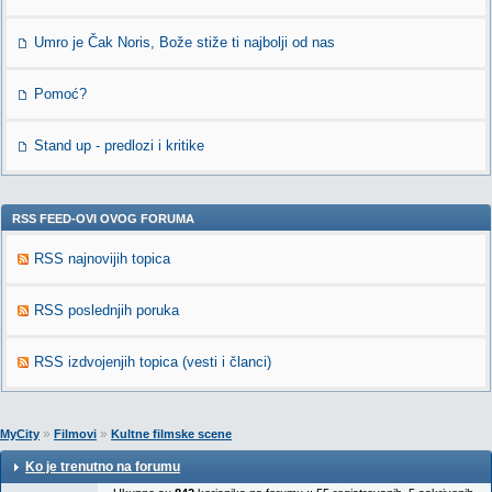
Umro je Čak Noris, Bože stiže ti najbolji od nas
Pomoć?
Stand up - predlozi i kritike
RSS FEED-OVI OVOG FORUMA
RSS najnovijih topica
RSS poslednjih poruka
RSS izdvojenjih topica (vesti i članci)
»
»
MyCity
Filmovi
Kultne filmske scene
Ko je trenutno na forumu