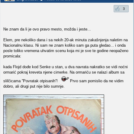
3
Ne znam da li je ovo pravo mesto, možda i jeste...
Elem, pre nekoliko dana i sa nekih 20-ak minuta zakašnjenja naletim na
Nacionalnu klasu. Ni sam ne znam koliko sam ga puta gledao... i onda
posle toliko vremena uhvatim scenu koja mi je sve te godine neopaženo
promicala:
kada Flojd dođe kod Senke u stan, u dva navrata nakratko se vidi noćni
ormarić pokraj kreveta njene cimerke. Na ormariću se nalazi album sa
slilčicama ''Povratak otpisanih''!
Prvo sam pomislio da ne vidim
dobro, ali drugi put nije bilo sumnje.