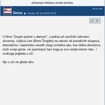
prikazuju reklame unutar poruka.
Idi na vrh
Sirius
Poslao: 09 Jul 2026 10:23
3
U filmu ''Grupni portret s damom'', u jednoj od završnih sekvenci
skromna, ćutljiva Leni (Romi Šnajder) na nekom od porodičnih skupova,
dramatično i neprirodno veselih zbog svršetka rata, kao dobra domaćica
služi svoje goste, ne spominjući bez koga je sve ostala tokom rata - i
svakoga pogleda u oči.
Nju u oči ne gleda niko.