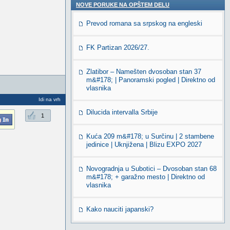
NOVE PORUKE NA OPŠTEM DELU
Prevod romana sa srpskog na engleski
FK Partizan 2026/27.
Zlatibor – Namešten dvosoban stan 37
m&#178; | Panoramski pogled | Direktno od
vlasnika
Idi na vrh
Dilucida intervalla Srbije
1
Kuća 209 m&#178; u Surčinu | 2 stambene
jedinice | Uknjižena | Blizu EXPO 2027
Novogradnja u Subotici – Dvosoban stan 68
m&#178; + garažno mesto | Direktno od
vlasnika
Kako nauciti japanski?