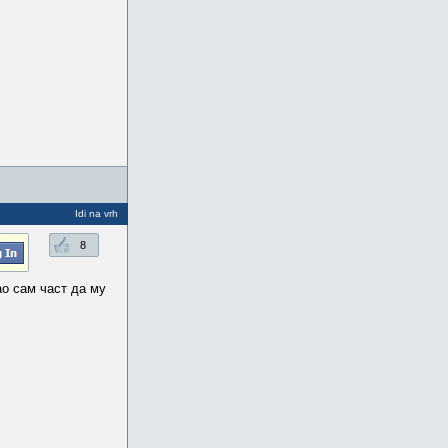
Idi na vrh
8
ао сам част да му