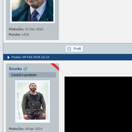
Pridružio:
31 Dec 2015
Poruke:
1416
Profil
Poslao: 09 Feb 2018 12:12
Snorks
Zaslužni građanin
Pridružio:
09 Apr 2014