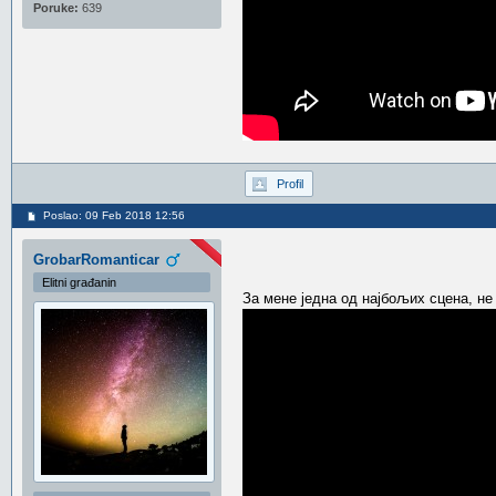
Poruke:
639
Profil
Poslao: 09 Feb 2018 12:56
GrobarRomanticar
Elitni građanin
За мене једна од најбољих сцена, н