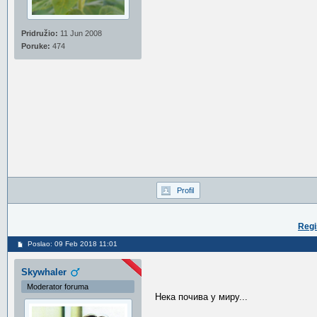
Pridružio:
11 Jun 2008
Poruke:
474
Profil
Regi
Poslao: 09 Feb 2018 11:01
Skywhaler
Moderator foruma
Нека почива у миру...