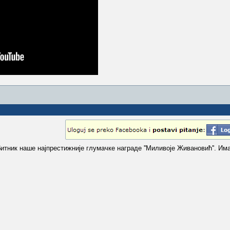
тник наше најпрестижније глумачке награде ''Миливоје Живановић''. Им