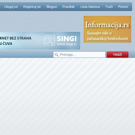
Uloguj se
Registruj se
Blogovi
Pravilnik
Lista članova
Traži
Pomoć