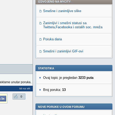
IZDVOJENO NA MYCITY
Smešne i zanimljive slike
Zanimljivi i smešni statusi sa
Twittera,Facebooka i ostalih soc. mreža
Poruka dana
Smešni i zanimljivi GIF-ovi
STATISTIKA
Ovaj topic je pregledan
3233 puta
reklame unutar poruka.
Idi na vrh
Broj poruka:
13
0
NOVE PORUKE U OVOM FORUMU