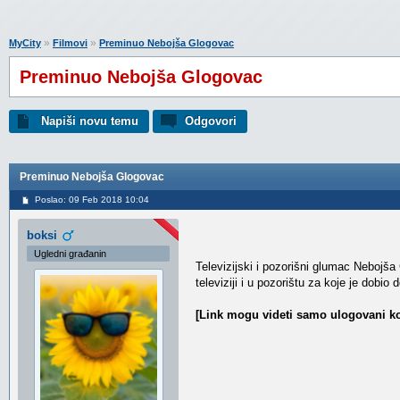
»
»
MyCity
Filmovi
Preminuo Nebojša Glogovac
Preminuo Nebojša Glogovac
Napiši novu temu
Odgovori
Preminuo Nebojša Glogovac
Poslao: 09 Feb 2018 10:04
boksi
Ugledni građanin
Televizijski i pozorišni glumac Nebojša
televiziji i u pozorištu za koje je dobi
[Link mogu videti samo ulogovani ko