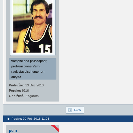
vampire and philosopher,
problem owner©smt,
racist/fascist hunter on
duty©t
Pridružio:
13 Dec 2013
Poruke:
9116
Gde živiš:
Esgaroth
Profil
Poslao: 09 Feb 2018 11:03
pein