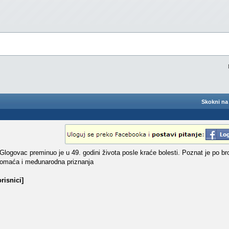
Skokni na 
 Glogovac preminuo je u 49. godini života posle kraće bolesti. Poznat je po b
o domaća i međunarodna priznanja
risnici]