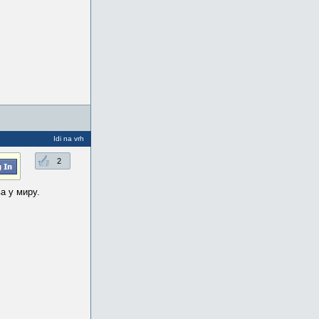
Idi na vrh
2
а у миру.