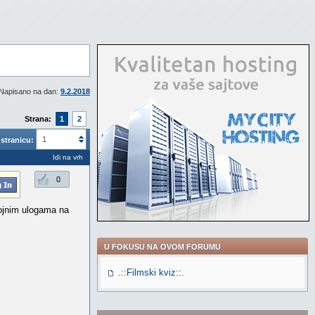
Napisano na dan:
9.2.2018
Strana:
1
2
1
stranicu:
Idi na vrh
0
rojnim ulogama na
U FOKUSU NA OVOM FORUMU
.::Filmski kviz::.