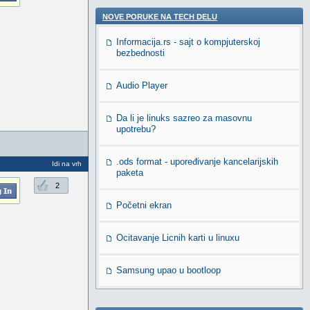
NOVE PORUKE NA TECH DELU
Informacija.rs - sajt o kompjuterskoj
bezbednosti
Audio Player
Da li je linuks sazreo za masovnu
upotrebu?
.ods format - upoređivanje kancelarijskih
Idi na vrh
paketa
2
Početni ekran
Ocitavanje Licnih karti u linuxu
Samsung upao u bootloop