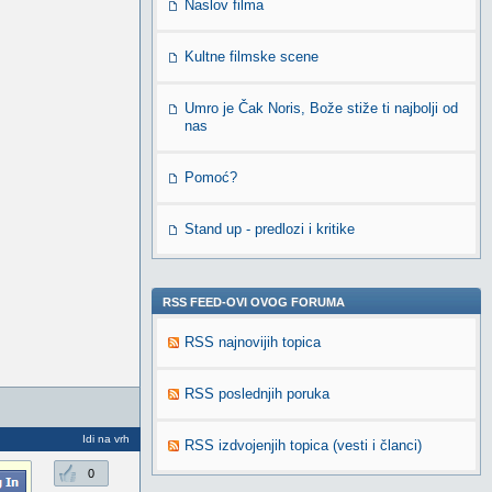
Naslov filma
Kultne filmske scene
Umro je Čak Noris, Bože stiže ti najbolji od
nas
Pomoć?
Stand up - predlozi i kritike
RSS FEED-OVI OVOG FORUMA
RSS najnovijih topica
RSS poslednjih poruka
Idi na vrh
RSS izdvojenjih topica (vesti i članci)
0