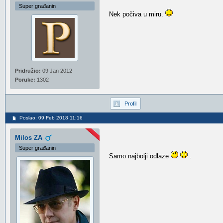
Super građanin
Nek počiva u miru.
Pridružio:
09 Jan 2012
Poruke:
1302
Profil
Poslao: 09 Feb 2018 11:16
Milos ZA
Super građanin
Samo najbolji odlaze
.