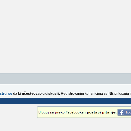
struj se
da bi učestvovao u diskusiji.
Registrovanim korisnicima se NE prikazuju 