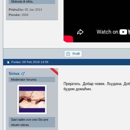
Sloboda ili ništa.
Pridružio:
05 Jan 2014
Poruke:
2084
Profil
Poslao: 09 Feb 2018 14:56
Sirius
Moderator foruma
Пријатељ. Добар човек. Људина. Доби
будем домаћин.
Sad radim sve ono što pre
nisam stizao.