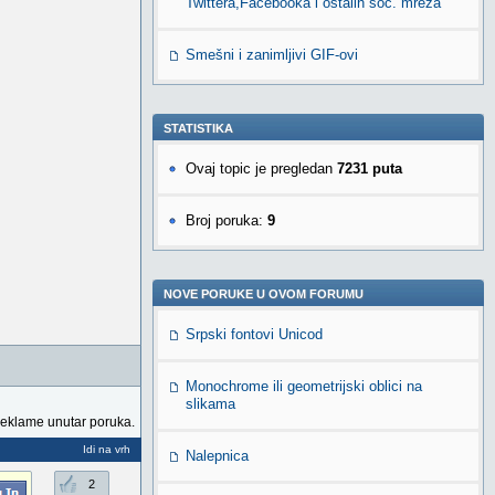
Twittera,Facebooka i ostalih soc. mreža
Smešni i zanimljivi GIF-ovi
STATISTIKA
Ovaj topic je pregledan
7231 puta
Broj poruka:
9
NOVE PORUKE U OVOM FORUMU
Srpski fontovi Unicod
Monochrome ili geometrijski oblici na
slikama
reklame unutar poruka.
Idi na vrh
Nalepnica
2