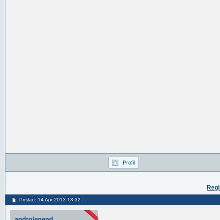
Profil
Regi
Poslao: 14 Apr 2013 13:32
androlegend