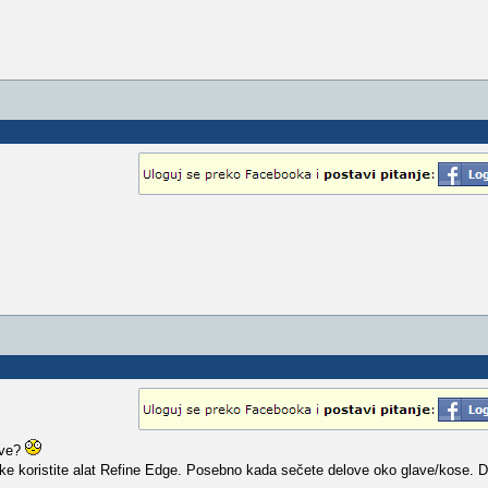
ave?
ke koristite alat Refine Edge. Posebno kada sečete delove oko glave/kose. 