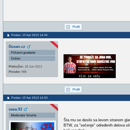
Profil
Poslao: 15 Apr 2013 14:34
Dusan.cz
Počasni građanin
Dušan
Pridružio:
18 Jun 2012
Poruke:
986
Profil
Poslao: 15 Apr 2013 14:53
vasa.93
Moderator foruma
Šta mu se desilo sa levom stranom gl
BTW, za "sečenje" određenih delova sli