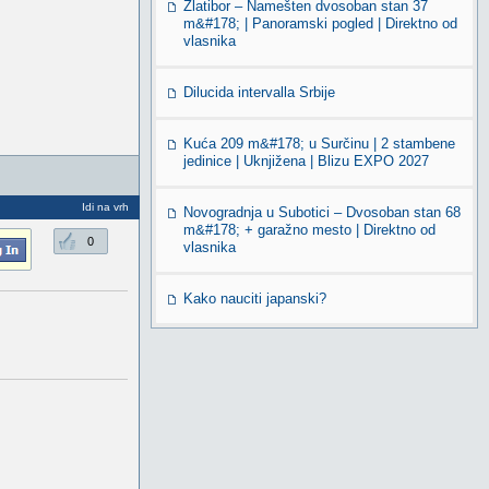
Zlatibor – Namešten dvosoban stan 37
m&#178; | Panoramski pogled | Direktno od
vlasnika
Dilucida intervalla Srbije
Kuća 209 m&#178; u Surčinu | 2 stambene
jedinice | Uknjižena | Blizu EXPO 2027
Idi na vrh
Novogradnja u Subotici – Dvosoban stan 68
m&#178; + garažno mesto | Direktno od
0
vlasnika
Kako nauciti japanski?