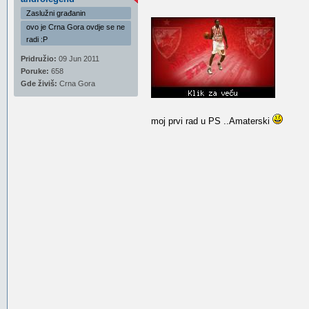
Zaslužni građanin
ovo je Crna Gora ovdje se ne
radi :P
Pridružio:
09 Jun 2011
Poruke:
658
Gde živiš:
Crna Gora
moj prvi rad u PS ..Amaterski