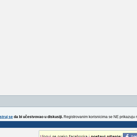
struj se
da bi učestvovao u diskusiji.
Registrovanim korisnicima se NE prikazuju 