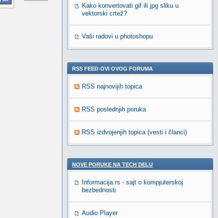
Kako konvertovati gif ili jpg sliku u
vektorski crtež?
Vaši radovi u photoshopu
RSS FEED-OVI OVOG FORUMA
RSS najnovijih topica
RSS poslednjih poruka
RSS izdvojenjih topica (vesti i članci)
NOVE PORUKE NA TECH DELU
Informacija.rs - sajt o kompjuterskoj
bezbednosti
Audio Player