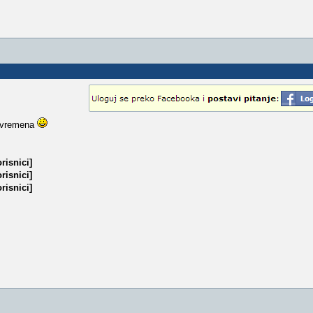
a vremena
risnici]
risnici]
risnici]