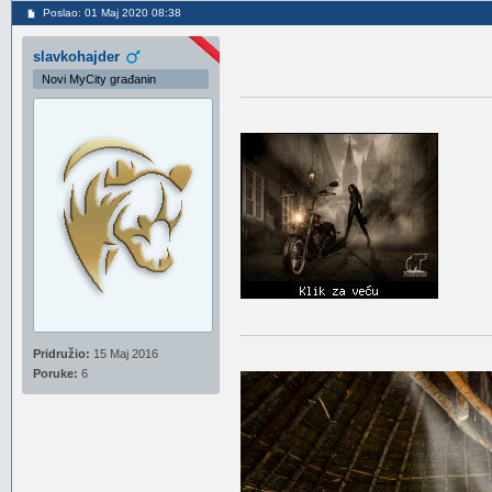
Poslao: 01 Maj 2020 08:38
slavkohajder
Novi MyCity građanin
Pridružio:
15 Maj 2016
Poruke:
6