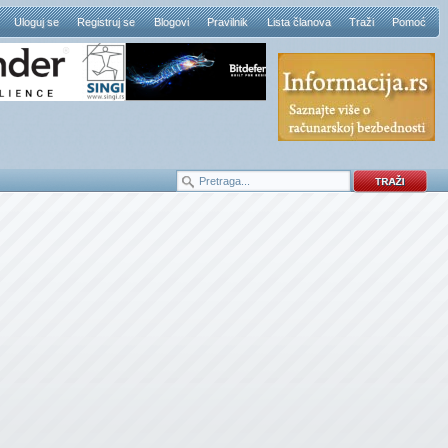
Uloguj se
Registruj se
Blogovi
Pravilnik
Lista članova
Traži
Pomoć