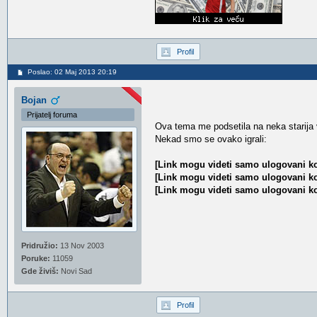
Profil
Poslao: 02 Maj 2013 20:19
Bojan
Prijatelj foruma
Ova tema me podsetila na neka starij
Nekad smo se ovako igrali:
[Link mogu videti samo ulogovani ko
[Link mogu videti samo ulogovani ko
[Link mogu videti samo ulogovani ko
Pridružio:
13 Nov 2003
Poruke:
11059
Gde živiš:
Novi Sad
Profil