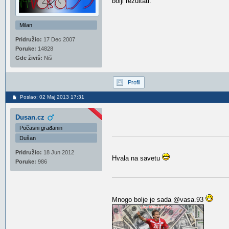
bolji rezultati.
Milan
Pridružio:
17 Dec 2007
Poruke:
14828
Gde živiš:
Niš
Profil
Poslao: 02 Maj 2013 17:31
Dusan.cz
Počasni građanin
Dušan
Pridružio:
18 Jun 2012
Hvala na savetu
Poruke:
986
Mnogo bolje je sada @vasa.93