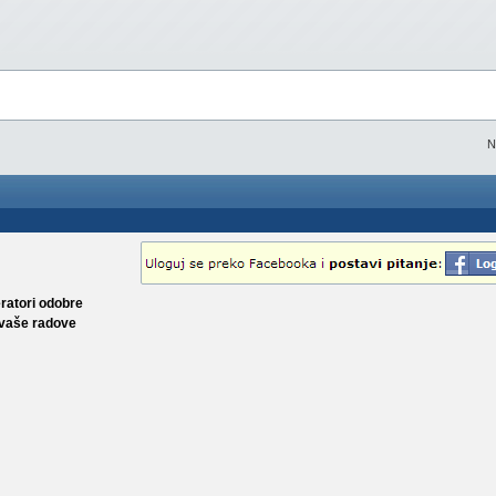
N
eratori odobre
 vaše radove