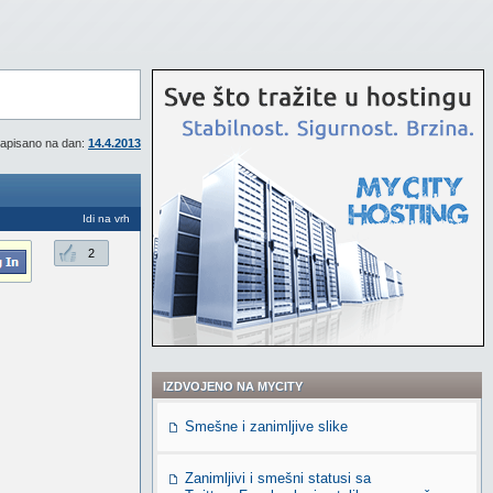
apisano na dan:
14.4.2013
Idi na vrh
2
IZDVOJENO NA MYCITY
Smešne i zanimljive slike
Zanimljivi i smešni statusi sa