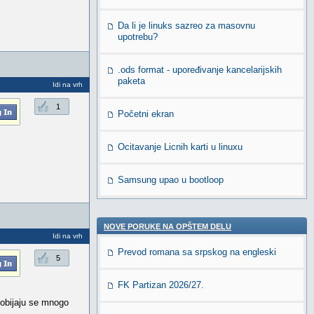
Da li je linuks sazreo za masovnu
upotrebu?
.ods format - upoređivanje kancelarijskih
paketa
Idi na vrh
1
Početni ekran
Ocitavanje Licnih karti u linuxu
Samsung upao u bootloop
NOVE PORUKE NA OPŠTEM DELU
Idi na vrh
Prevod romana sa srpskog na engleski
5
FK Partizan 2026/27.
Dobijaju se mnogo