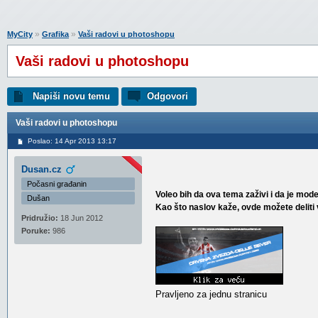
»
»
MyCity
Grafika
Vaši radovi u photoshopu
Vaši radovi u photoshopu
Napiši novu temu
Odgovori
Vaši radovi u photoshopu
Poslao: 14 Apr 2013 13:17
Dusan.cz
Počasni građanin
Voleo bih da ova tema zaživi i da je mod
Dušan
Kao što naslov kaže, ovde možete deliti
Pridružio:
18 Jun 2012
Poruke:
986
Pravljeno za jednu stranicu