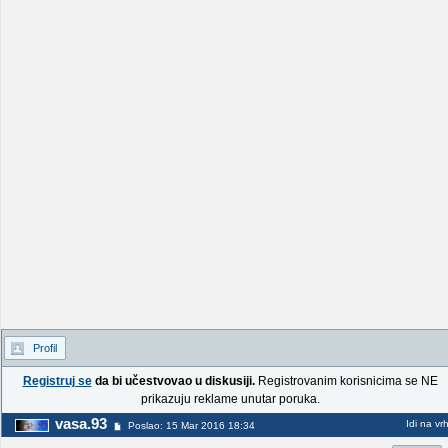
Profil
Registruj se
da bi učestvovao u diskusiji.
Registrovanim korisnicima se NE
prikazuju reklame unutar poruka.
vasa.93
Idi na vr
Poslao: 15 Mar 2016 18:34