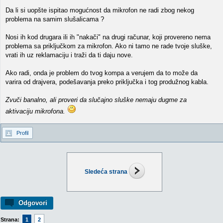
Da li si uopšte ispitao mogućnost da mikrofon ne radi zbog nekog
problema na samim slušalicama ?
Nosi ih kod drugara ili ih "nakači" na drugi računar, koji provereno nema
problema sa priključkom za mikrofon. Ako ni tamo ne rade tvoje sluške,
vrati ih uz reklamaciju i traži da ti daju nove.
Ako radi, onda je problem do tvog kompa a verujem da to može da
varira od drajvera, podešavanja preko priključka i tog produžnog kabla.
Zvuči banalno, ali proveri da slučajno sluške nemaju dugme za
aktivaciju mikrofona.
Profil
Sledeća strana
Odgovori
Strana:
1
2