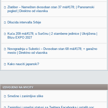
Zlatibor – Namešten dvosoban stan 37 m&#178; | Panoramski
pogled | Direktno od vlasnika
Dilucida intervalla Srbije
Kuća 209 m&#178; u Surčinu | 2 stambene jedinice | Uknjižena |
Blizu EXPO 2027
Novogradnja u Subotici – Dvosoban stan 68 m&#178; + garažno
mesto | Direktno od vlasnika
Kako nauciti japanski?
IZDVOJENO NA MYCITY
Smešne i zanimljive slike
Zanimljivi i smešni statusi sa Twittera,Facebooka i ostalih soc.