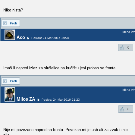
Niko nista?
Profil
Idi na vr
Aco
Poslao: 24 Mar 2016 20:31
0
Imaš li napred izlaz za slušalice na kućištu jesi probao sa fronta.
Profil
Idi na vr
Milos ZA
Poslao: 24 Mar 2016 21:23
0
Nije mi povezano napred sa fronta. Povezan mi je usb ali za zvuk i mic