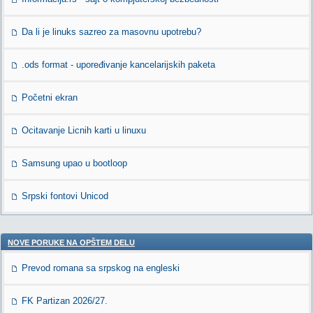
Da li je linuks sazreo za masovnu upotrebu?
.ods format - upoređivanje kancelarijskih paketa
Početni ekran
Ocitavanje Licnih karti u linuxu
Samsung upao u bootloop
Srpski fontovi Unicod
NOVE PORUKE NA OPŠTEM DELU
Prevod romana sa srpskog na engleski
FK Partizan 2026/27.