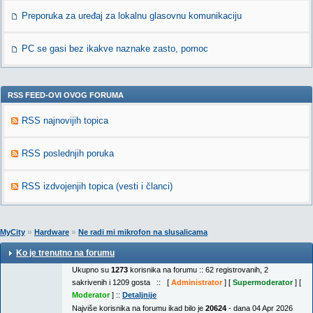
Preporuka za uređaj za lokalnu glasovnu komunikaciju
PC se gasi bez ikakve naznake zasto, pomoc
RSS FEED-OVI OVOG FORUMA
RSS najnovijih topica
RSS poslednjih poruka
RSS izdvojenjih topica (vesti i članci)
»
»
MyCity
Hardware
Ne radi mi mikrofon na slusalicama
Ko je trenutno na forumu
Ukupno su
1273
korisnika na forumu :: 62 registrovanih, 2
sakrivenih i 1209 gosta :: [
Administrator
] [
Supermoderator
] [
Moderator
] ::
Detaljnije
Najviše korisnika na forumu ikad bilo je
20624
- dana 04 Apr 2026