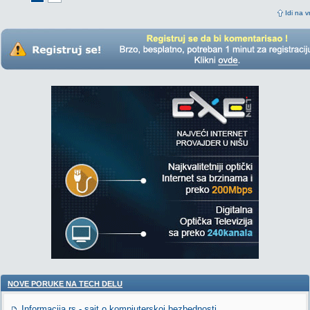
Idi na v
NOVE PORUKE NA TECH DELU
Informacija.rs - sajt o kompjuterskoj bezbednosti