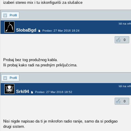
izaberi stereo mix i tu iskonfiguriši za slušalice
Profil
Idi na vr
SlobaBgd
Poslao: 27 Mar 2016 18:24
0
Probaj bez tog produžnog kabla.
Ili probaj kako radi na prednjim priključcima.
Profil
Idi na vr
Srki94
Poslao: 27 Mar 2016 18:52
0
Nisi nigde napisao da ti je mikrofon radio ranije, samo da si podigao
drugi sistem.