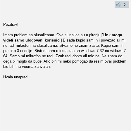
0
Pozdrav!
Imam problem sa slusalicama. Ove slusalice su u pitanju
[Link mogu
videti samo ulogovani korisnici]
E sada kupio sam ih i povezao ali mi
ne radi mikrofon na slusalicama. Stvarno ne znam zasto. Kupio sam ih
pre oko 3 nedelje. Sistem sam reinstalirao sa windows 7 32 na widows 7
64. Samo mi mikrofon ne radi. Zvuk radi dobro ali mic ne. Ne znam do
cega bi moglo da bude. Ako bih mi neko pomogao da resim ovaj problem
bio bih mu veoma zahvalan.
Hvala unapred!