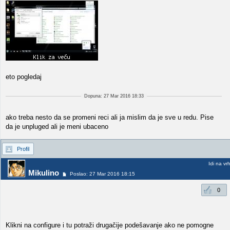
eto pogledaj
Dopuna: 27 Mar 2016 18:33
ako treba nesto da se promeni reci ali ja mislim da je sve u redu. Pise
da je unpluged ali je meni ubaceno
Profil
Idi na vr
Mikulino
Poslao: 27 Mar 2016 18:15
0
Klikni na configure i tu potraži drugačije podešavanje ako ne pomogne