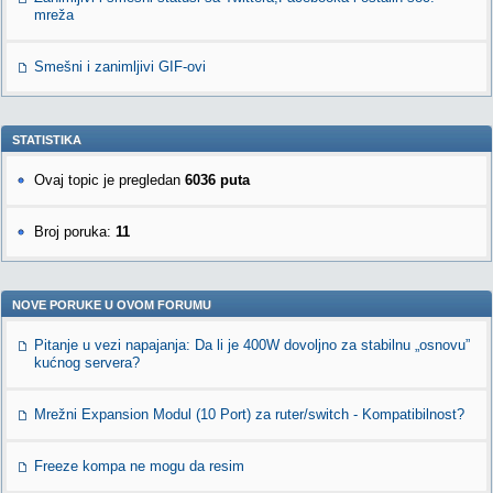
mreža
Smešni i zanimljivi GIF-ovi
STATISTIKA
Ovaj topic je pregledan
6036 puta
Broj poruka:
11
NOVE PORUKE U OVOM FORUMU
Pitanje u vezi napajanja: Da li je 400W dovoljno za stabilnu „osnovu”
kućnog servera?
Mrežni Expansion Modul (10 Port) za ruter/switch - Kompatibilnost?
Freeze kompa ne mogu da resim