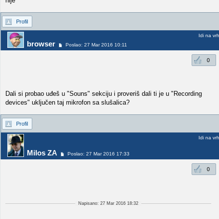
nije
Profil
Idi na vr
browser
Poslao: 27 Mar 2016 10:11
0
Dali si probao uđeš u "Souns" sekciju i proveriš dali ti je u "Recording
devices" uključen taj mikrofon sa slušalica?
Profil
Idi na vr
Milos ZA
Poslao: 27 Mar 2016 17:33
0
Napisano: 27 Mar 2016 18:32