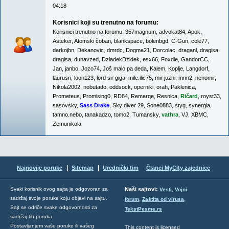
04:18
Korisnici koji su trenutno na forumu:
Korisnici trenutno na forumu:
357magnum
,
advokat84
,
Apok
,
Asteker
,
Atomski čoban
,
blankspace
,
bolenbgd
,
C-Gun
,
cole77
,
darkojbn
,
Dekanovic
,
dmrdc
,
Dogma21
,
Dorcolac
,
draganl
,
dragisa
dragisa
,
dunavzed
,
DziadekDzidek
,
esx66
,
Foxdie
,
GandorCC
,
Jan
,
janbo
,
Jozo74
,
Još malo pa deda
,
Kalem
,
Koplje
,
Langdorf
,
laurusri
,
loon123
,
lord sir giga
,
mile.ilic75
,
mir juzni
,
mnn2
,
nenomir
,
Nikola2002
,
nobutado
,
oddsock
,
operniki
,
orah
,
Paklenica
,
Prometeus
,
Promising0
,
RD84
,
Remarqe
,
Resnica
,
Ričard
,
royst33
,
sasovsky
,
Sass Drake
,
Sky diver 29
,
Sone0883
,
styg
,
synergia
,
tamno.nebo
,
tanakadzo
,
tomo2
,
Tumansky
,
vathra
,
VJ
,
XBMC
,
Zemunikola
|
|
Najnovije poruke
Sitemap
Urednički tim
Članci MyCity zajednice
,
Svaki korisnik ovog sajta je odgovoran za
Naši sajtovi:
Vesti
Vojni
sadržaj svoje poruke koju objavi na sajtu.
,
,
forum
Zaštita od virusa
Sajt se odriče svake odgovornosti za
TekstPesme.rs
sadržaj tih poruka.
Postavljanjem vaše poruke ili vašeg
This content is licensed