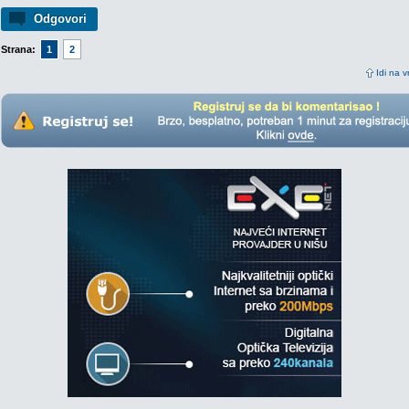
Odgovori
Strana:
1
2
Idi na v