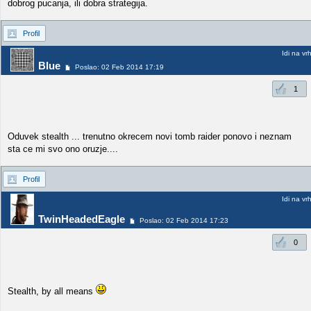
dobrog pucanja, ili dobra strategija.
Profil
Idi na vr
Blue
Poslao: 02 Feb 2014 17:19
1
Oduvek stealth ... trenutno okrecem novi tomb raider ponovo i neznam
sta ce mi svo ono oruzje....
Profil
Idi na vr
TwinHeadedEagle
Poslao: 02 Feb 2014 17:23
0
Stealth, by all means