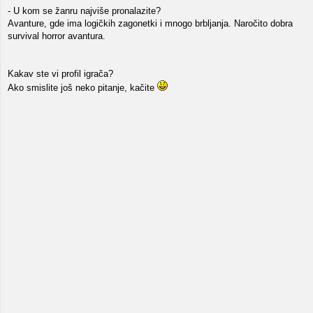
- U kom se žanru najviše pronalazite?
Avanture, gde ima logičkih zagonetki i mnogo brbljanja. Naročito dobra
survival horror avantura.
Kakav ste vi profil igrača?
Ako smislite još neko pitanje, kačite