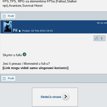
FPS,TPS, RPG sa elementima FPSa (Fallout,Stalker
npr),Avanture,Survival Horori
Profil
Idi na vr
Fil
Poslao: 02 Feb 2014 19:43
1
Skyrim u fullu
Jesi li presao i Morrowind u full-u?
[Link mogu videti samo ulogovani korisnici]
Profil
Sledeća strana