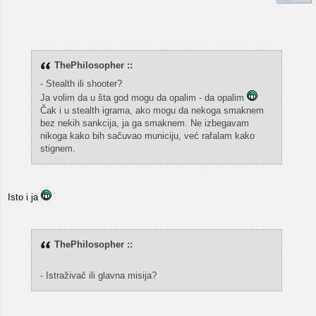
ThePhilosopher ::
- Stealth ili shooter?
Ja volim da u šta god mogu da opalim - da opalim
Čak i u stealth igrama, ako mogu da nekoga smaknem
bez nekih sankcija, ja ga smaknem. Ne izbegavam
nikoga kako bih sačuvao municiju, već rafalam kako
stignem.
Isto i ja
ThePhilosopher ::
- Istraživač ili glavna misija?