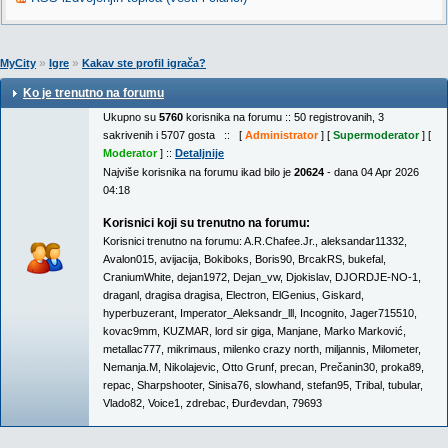
»
»
MyCity
Igre
Kakav ste profil igrača?
Ko je trenutno na forumu
Ukupno su
5760
korisnika na forumu :: 50 registrovanih, 3
sakrivenih i 5707 gosta :: [
Administrator
] [
Supermoderator
] [
Moderator
] ::
Detaljnije
Najviše korisnika na forumu ikad bilo je
20624
- dana 04 Apr 2026
04:18
Korisnici koji su trenutno na forumu:
Korisnici trenutno na forumu:
A.R.Chafee.Jr.
,
aleksandar11332
,
Avalon015
,
avijacija
,
Bokiboks
,
Boris90
,
BrcakRS
,
bukefal
,
CraniumWhite
,
dejan1972
,
Dejan_vw
,
Djokislav
,
DJORDJE-NO-1
,
draganl
,
dragisa dragisa
,
Electron
,
ElGenius
,
Giskard
,
hyperbuzerant
,
Imperator_Aleksandr_lll
,
Incognito
,
Jager715510
,
kovac9mm
,
KUZMAR
,
lord sir giga
,
Manjane
,
Marko Marković
,
metallac777
,
mikrimaus
,
milenko crazy north
,
miljannis
,
Milometer
,
Nemanja.M
,
Nikolajevic
,
Otto Grunf
,
precan
,
Prečanin30
,
proka89
,
repac
,
Sharpshooter
,
Sinisa76
,
slowhand
,
stefan95
,
Tribal
,
tubular
,
Vlado82
,
Voice1
,
zdrebac
,
Đurđevdan
,
79693