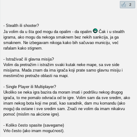
2
- Stealth ili shooter?
Ja volim da u šta god mogu da opalim - da opalim
Čak i u stealth
igrama, ako mogu da nekoga smaknem bez nekih sankcija, ja ga
smaknem. Ne izbegavam nikoga kako bih sačuvao municiju, već
rafalam kako stignem.
- Istraživač ili glavna misija?
Volim da pretražim i istražim svaki kutak neke mape, sa sve side
misijama. Mada znam da ima igrača koji prate samo glavnu misiju i
mestimično pretraže oblasti na mapi.
- Single Player ili Multiplayer?
Ukoliko se neka igra bazira da moram imati i podršku nekog drugog
igrača, to me pomalo odvraća od te igre. Volim sam da sve sredim, ako
imam nekog bota koji me prati, kao saradnik, dam mu komandu (ako
mogu) da ostane i sve sredim sam. Znači ne volim da imam nikakvu
pomoć (mislim na akcione igre).
- Koliko često spasite (savegame)
Vrlo često (ako imam mogućnost).