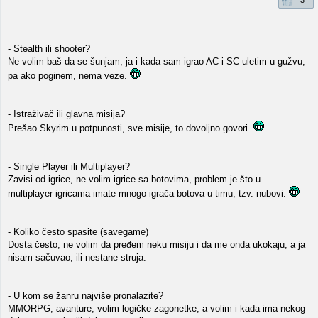
3
- Stealth ili shooter?
Ne volim baš da se šunjam, ja i kada sam igrao AC i SC uletim u gužvu,
pa ako poginem, nema veze.
- Istraživač ili glavna misija?
Prešao Skyrim u potpunosti, sve misije, to dovoljno govori.
- Single Player ili Multiplayer?
Zavisi od igrice, ne volim igrice sa botovima, problem je što u
multiplayer igricama imate mnogo igrača botova u timu, tzv. nubovi.
- Koliko često spasite (savegame)
Dosta često, ne volim da pređem neku misiju i da me onda ukokaju, a ja
nisam sačuvao, ili nestane struja.
- U kom se žanru najviše pronalazite?
MMORPG, avanture, volim logičke zagonetke, a volim i kada ima nekog