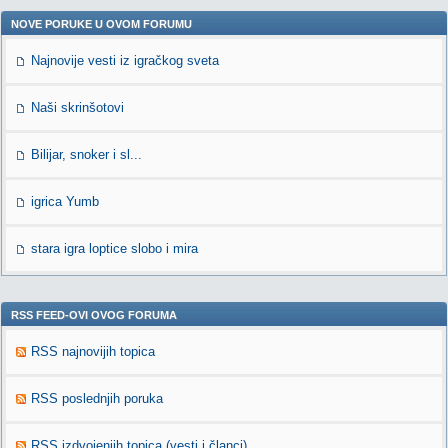
NOVE PORUKE U OVOM FORUMU
Najnovije vesti iz igračkog sveta
Naši skrinšotovi
Bilijar, snoker i sl...
igrica Yumb
stara igra loptice slobo i mira
RSS FEED-OVI OVOG FORUMA
RSS najnovijih topica
RSS poslednjih poruka
RSS izdvojenjih topica (vesti i članci)