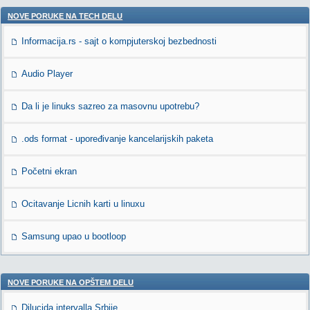
NOVE PORUKE NA TECH DELU
Informacija.rs - sajt o kompjuterskoj bezbednosti
Audio Player
Da li je linuks sazreo za masovnu upotrebu?
.ods format - upoređivanje kancelarijskih paketa
Početni ekran
Ocitavanje Licnih karti u linuxu
Samsung upao u bootloop
NOVE PORUKE NA OPŠTEM DELU
Dilucida intervalla Srbije