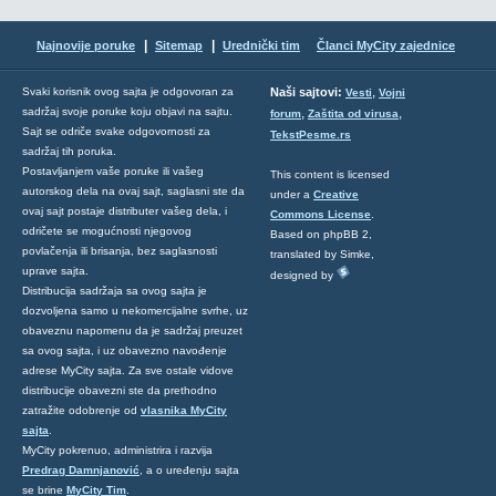
|
|
Najnovije poruke
Sitemap
Urednički tim
Članci MyCity zajednice
,
Svaki korisnik ovog sajta je odgovoran za
Naši sajtovi:
Vesti
Vojni
sadržaj svoje poruke koju objavi na sajtu.
,
,
forum
Zaštita od virusa
Sajt se odriče svake odgovornosti za
TekstPesme.rs
sadržaj tih poruka.
Postavljanjem vaše poruke ili vašeg
This content is licensed
autorskog dela na ovaj sajt, saglasni ste da
under a
Creative
ovaj sajt postaje distributer vašeg dela, i
Commons License
.
odričete se mogućnosti njegovog
Based on phpBB 2,
povlačenja ili brisanja, bez saglasnosti
translated by Simke,
uprave sajta.
designed by
Distribucija sadržaja sa ovog sajta je
dozvoljena samo u nekomercijalne svrhe, uz
obaveznu napomenu da je sadržaj preuzet
sa ovog sajta, i uz obavezno navođenje
adrese MyCity sajta. Za sve ostale vidove
distribucije obavezni ste da prethodno
zatražite odobrenje od
vlasnika MyCity
sajta
.
MyCity pokrenuo, administrira i razvija
Predrag Damnjanović
, a o uređenju sajta
se brine
MyCity Tim
.