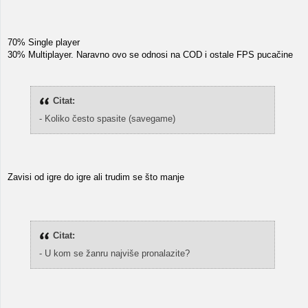
70% Single player
30% Multiplayer. Naravno ovo se odnosi na COD i ostale FPS pucačine
Citat:
- Koliko često spasite (savegame)
Zavisi od igre do igre ali trudim se što manje
Citat:
- U kom se žanru najviše pronalazite?