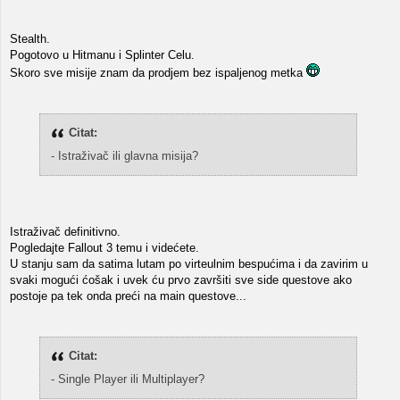
Stealth.
Pogotovo u Hitmanu i Splinter Celu.
Skoro sve misije znam da prodjem bez ispaljenog metka
Citat:
- Istraživač ili glavna misija?
Istraživač definitivno.
Pogledajte Fallout 3 temu i videćete.
U stanju sam da satima lutam po virteulnim bespućima i da zavirim u
svaki mogući ćošak i uvek ću prvo završiti sve side questove ako
postoje pa tek onda preći na main questove...
Citat:
- Single Player ili Multiplayer?