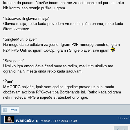
krenem da pucam, štaviše imam makroe za odstupanje od par ms kako
bih kontrolisao trzanje puške u igram...
"Istraživač ili glavna misija"
Glavna misija, retko kada provedem vreme lutajući zonama, retko kada
čitam kvestove.
"Single/Multi player"
Ne mogu da se odlučim za jedno. Igram P2P mmorpg trenutno, igram
F2P FPS Online, igram Co-Op, igram i Single player, sve igram
"Savegame"
Ukoliko igra omogućava česti save to radim, međutim ukoliko me
ograniči na N mesta onda retko kada sačuvam.
"Žanr"
MMORPG najviše, ipak sam godine i godine proveo uz njih, mada
obožavam akcione RPG-ove tipa Borderlands itd. Retko kada odigram
neki medieval RPG a najređe strateške/horror igre.
Profil
Idi na vr
ivance95
Poslao: 02 Feb 2014 16:49