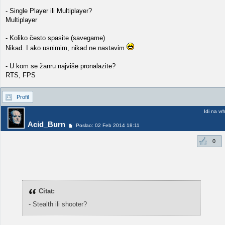
- Single Player ili Multiplayer?
Multiplayer
- Koliko često spasite (savegame)
Nikad. I ako usnimim, nikad ne nastavim
- U kom se žanru najviše pronalazite?
RTS, FPS
Profil
Idi na vr
Acid_Burn
Poslao: 02 Feb 2014 18:11
0
Citat:
- Stealth ili shooter?