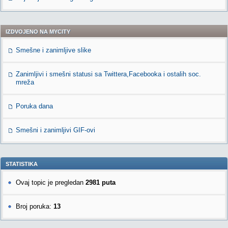
IZDVOJENO NA MYCITY
Smešne i zanimljive slike
Zanimljivi i smešni statusi sa Twittera,Facebooka i ostalih soc.
mreža
Poruka dana
Smešni i zanimljivi GIF-ovi
STATISTIKA
Ovaj topic je pregledan
2981 puta
Broj poruka:
13