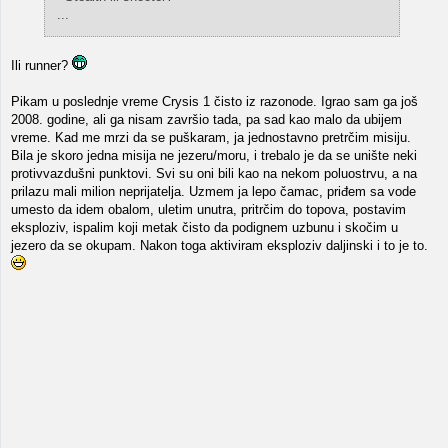
...
Ili runner?
Pikam u poslednje vreme Crysis 1 čisto iz razonode. Igrao sam ga još
2008. godine, ali ga nisam završio tada, pa sad kao malo da ubijem
vreme. Kad me mrzi da se puškaram, ja jednostavno pretrčim misiju.
Bila je skoro jedna misija ne jezeru/moru, i trebalo je da se unište neki
protivvazdušni punktovi. Svi su oni bili kao na nekom poluostrvu, a na
prilazu mali milion neprijatelja. Uzmem ja lepo čamac, priđem sa vode
umesto da idem obalom, uletim unutra, pritrčim do topova, postavim
eksploziv, ispalim koji metak čisto da podignem uzbunu i skočim u
jezero da se okupam. Nakon toga aktiviram eksploziv daljinski i to je to.