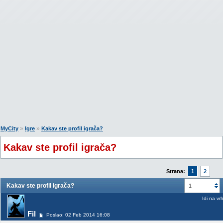
»
»
MyCity
Igre
Kakav ste profil igrača?
Kakav ste profil igrača?
Strana:
1
2
Kakav ste profil igrača?
1
Idi na vr
Fil
Poslao: 02 Feb 2014 16:08