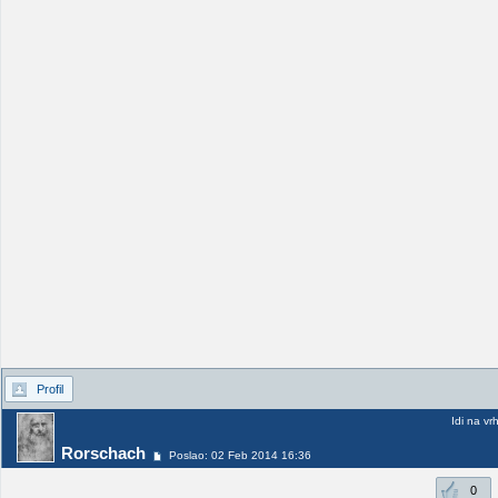
Profil
Idi na vr
Rorschach
Poslao: 02 Feb 2014 16:36
0