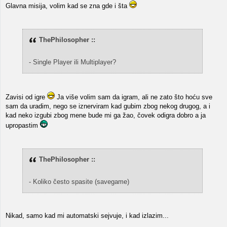
Glavna misija, volim kad se zna gde i šta
ThePhilosopher ::
- Single Player ili Multiplayer?
Zavisi od igre
Ja više volim sam da igram, ali ne zato što hoću sve
sam da uradim, nego se iznerviram kad gubim zbog nekog drugog, a i
kad neko izgubi zbog mene bude mi ga žao, čovek odigra dobro a ja
upropastim
ThePhilosopher ::
- Koliko često spasite (savegame)
Nikad, samo kad mi automatski sejvuje, i kad izlazim...