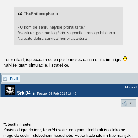
ThePhilosopher ::
- U kom se žanru najviše pronalazite?
Avanture, gde ima logičkih zagonetki i mnogo brbljanja.
Naročito dobra survival horror avantura.
Horor nikad, isprepadam se pa posle mesec dana ne ulazim u igru
Najviše igram simulacije, i strateške...
Profil
Idi na vr
Srki94
Poslao: 02 Feb 2014 16:49
0
"Stealth ili šuter"
Zavisi od igre do igre, tehnički volim da igram stealth ali isto tako ne
mogu da odolim slobodnom headshotu. Retko kada izletim kao manijak i