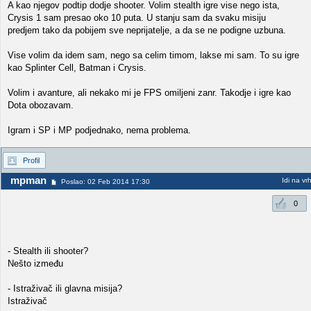
A kao njegov podtip dodje shooter. Volim stealth igre vise nego ista,
Crysis 1 sam presao oko 10 puta. U stanju sam da svaku misiju
predjem tako da pobijem sve neprijatelje, a da se ne podigne uzbuna.
Vise volim da idem sam, nego sa celim timom, lakse mi sam. To su igre
kao Splinter Cell, Batman i Crysis.
Volim i avanture, ali nekako mi je FPS omiljeni zanr. Takodje i igre kao
Dota obozavam.
Igram i SP i MP podjednako, nema problema.
Profil
mpman
Idi na vr
Poslao: 02 Feb 2014 17:30
0
- Stealth ili shooter?
Nešto između
- Istraživač ili glavna misija?
Istraživač