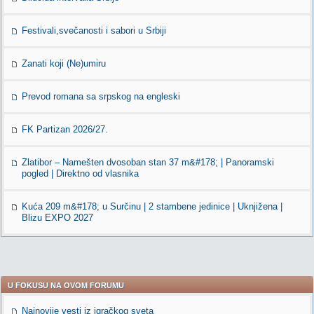
Festivali,svečanosti i sabori u Srbiji
Zanati koji (Ne)umiru
Prevod romana sa srpskog na engleski
FK Partizan 2026/27.
Zlatibor – Namešten dvosoban stan 37 m&#178; | Panoramski
pogled | Direktno od vlasnika
Kuća 209 m&#178; u Surčinu | 2 stambene jedinice | Uknjižena |
Blizu EXPO 2027
U FOKUSU NA OVOM FORUMU
Najnovije vesti iz igračkog sveta