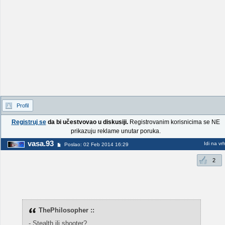
Profil
Registruj se
da bi učestvovao u diskusiji.
Registrovanim korisnicima se NE
prikazuju reklame unutar poruka.
vasa.93
Idi na vr
Poslao: 02 Feb 2014 16:29
2
ThePhilosopher ::
- Stealth ili shooter?