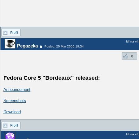
Profil
Idi na vr
Pegazeka
Poslao: 20 Mar 2006 19:34
0
Fedora Core 5 "Bordeaux" released:
Announcement
Screenshots
Download
Profil
Idi na vr