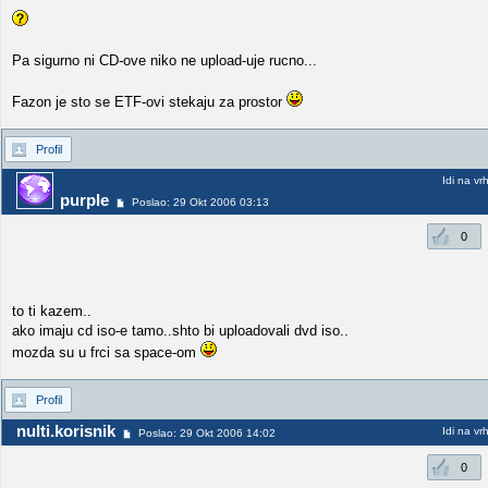
Pa sigurno ni CD-ove niko ne upload-uje rucno...
Fazon je sto se ETF-ovi stekaju za prostor
Profil
Idi na vr
purple
Poslao: 29 Okt 2006 03:13
0
to ti kazem..
ako imaju cd iso-e tamo..shto bi uploadovali dvd iso..
mozda su u frci sa space-om
Profil
nulti.korisnik
Idi na vr
Poslao: 29 Okt 2006 14:02
0