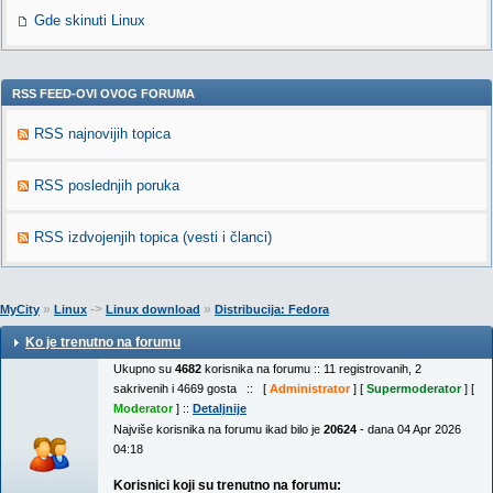
Gde skinuti Linux
RSS FEED-OVI OVOG FORUMA
RSS najnovijih topica
RSS poslednjih poruka
RSS izdvojenjih topica (vesti i članci)
»
->
»
MyCity
Linux
Linux download
Distribucija: Fedora
Ko je trenutno na forumu
Ukupno su
4682
korisnika na forumu :: 11 registrovanih, 2
sakrivenih i 4669 gosta :: [
Administrator
] [
Supermoderator
] [
Moderator
] ::
Detaljnije
Najviše korisnika na forumu ikad bilo je
20624
- dana 04 Apr 2026
04:18
Korisnici koji su trenutno na forumu: