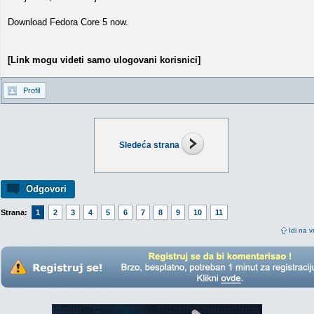
Download Fedora Core 5 now.
[Link mogu videti samo ulogovani korisnici]
Profil
Sledeća strana
Odgovori
Strana:
1
2
3
4
5
6
7
8
9
10
11
Idi na v