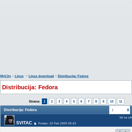
»
->
»
MyCity
Linux
Linux download
Distribucija: Fedora
Distribucija: Fedora
Strana:
1
2
3
4
5
6
7
8
9
10
11
Distribucija: Fedora
1
Idi na vr
SVITAC
Poslao: 22 Feb 2005 00:43