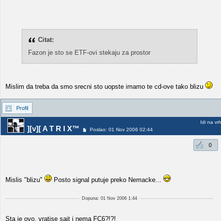
Citat:
Fazon je sto se ETF-ovi stekaju za prostor
Mislim da treba da smo srecni sto uopste imamo te cd-ove tako blizu
Profil
Idi na vr
][v][ A T R I X™
Poslao: 01 Nov 2006 02:44
0
Mislis "blizu"
Posto signal putuje preko Nemacke...
Dopuna: 01 Nov 2006 1:44
Sta je ovo, vratise sajt i nema FC6?!?!