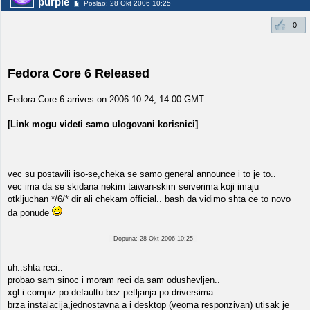
purple
Poslao: 28 Okt 2006 10:25
0
Fedora Core 6 Released
Fedora Core 6 arrives on 2006-10-24, 14:00 GMT
[Link mogu videti samo ulogovani korisnici]
vec su postavili iso-se,cheka se samo general announce i to je to..
vec ima da se skidana nekim taiwan-skim serverima koji imaju
otkljuchan */6/* dir ali chekam official.. bash da vidimo shta ce to novo
da ponude
Dopuna: 28 Okt 2006 10:25
uh..shta reci..
probao sam sinoc i moram reci da sam odushevljen..
xgl i compiz po defaultu bez petljanja po driversima..
brza instalacija,jednostavna a i desktop (veoma responzivan) utisak je