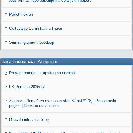
.ods format - upoređivanje kancelarijskih paketa
Početni ekran
Ocitavanje Licnih karti u linuxu
Samsung upao u bootloop
NOVE PORUKE NA OPŠTEM DELU
Prevod romana sa srpskog na engleski
FK Partizan 2026/27.
Zlatibor – Namešten dvosoban stan 37 m&#178; | Panoramski
pogled | Direktno od vlasnika
Dilucida intervalla Srbije