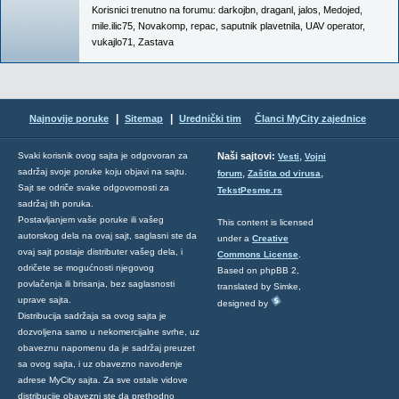
Korisnici trenutno na forumu:
darkojbn
,
draganl
,
jalos
,
Medojed
,
mile.ilic75
,
Novakomp
,
repac
,
saputnik plavetnila
,
UAV operator
,
vukajlo71
,
Zastava
|
|
Najnovije poruke
Sitemap
Urednički tim
Članci MyCity zajednice
,
Svaki korisnik ovog sajta je odgovoran za
Naši sajtovi:
Vesti
Vojni
sadržaj svoje poruke koju objavi na sajtu.
,
,
forum
Zaštita od virusa
Sajt se odriče svake odgovornosti za
TekstPesme.rs
sadržaj tih poruka.
Postavljanjem vaše poruke ili vašeg
This content is licensed
autorskog dela na ovaj sajt, saglasni ste da
under a
Creative
ovaj sajt postaje distributer vašeg dela, i
Commons License
.
odričete se mogućnosti njegovog
Based on phpBB 2,
povlačenja ili brisanja, bez saglasnosti
translated by Simke,
uprave sajta.
designed by
Distribucija sadržaja sa ovog sajta je
dozvoljena samo u nekomercijalne svrhe, uz
obaveznu napomenu da je sadržaj preuzet
sa ovog sajta, i uz obavezno navođenje
adrese MyCity sajta. Za sve ostale vidove
distribucije obavezni ste da prethodno