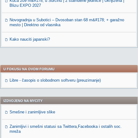
Kuća 209 m&#178; u Surčinu | 2 stambene jedinice | Uknjižena |
Blizu EXPO 2027
Novogradnja u Subotici – Dvosoban stan 68 m&#178; + garažno
mesto | Direktno od vlasnika
Kako nauciti japanski?
U FOKUSU NA OVOM FORUMU
Libre - časopis o slobodnom softveru (preuzimanje)
IZDVOJENO NA MYCITY
Smešne i zanimljive slike
Zanimljivi i smešni statusi sa Twittera,Facebooka i ostalih soc.
mreža