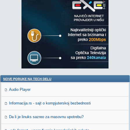
NOVE PORUKE NA TECH DELU
Audio Player
Informacija.rs - sajt o kompjuterskoj bezbednosti
Da li je linuks sazreo za masovnu upotrebu?