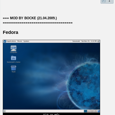
1
=== MOD BY BOCKE (21.04.2009.)
==================================
Fedora