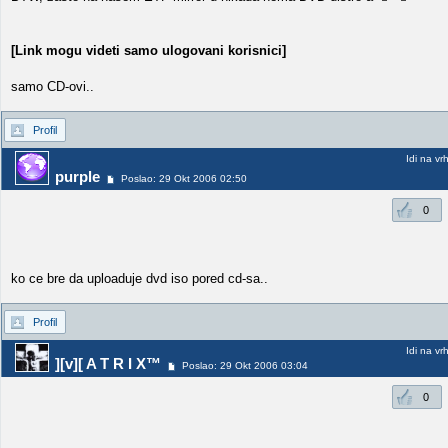
[Link mogu videti samo ulogovani korisnici]
samo CD-ovi..
Profil
Idi na vr
purple
Poslao: 29 Okt 2006 02:50
0
ko ce bre da uploaduje dvd iso pored cd-sa..
Profil
Idi na vr
][v][ A T R I X™
Poslao: 29 Okt 2006 03:04
0