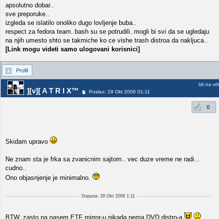
apsolutno dobar..
sve preporuke..
izgleda se islatilo onoliko dugo lovljenje buba..
respect za fedora team..bash su se potrudili..mogli bi svi da se ugledaju
na njih umesto shto se takmiche ko ce vishe trash distroa da nakljuca..
[Link mogu videti samo ulogovani korisnici]
Profil
Idi na vr
][v][ A T R I X™
Poslao: 29 Okt 2006 01:11
0
Skidam upravo
Ne znam sta je frka sa zvanicnim sajtom.. vec duze vreme ne radi...
cudno..
Ono objasnjenje je minimalno.
Dopuna: 29 Okt 2006 1:11
BTW, zasto na nasem ETF mirror-u nikada nema DVD distro-a