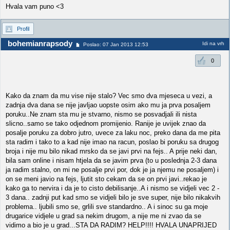
Hvala vam puno <3
Profil
bohemianrapsody
Idi na vrh
Poslao: 07 Jan 2013 12:53
0
Kako da znam da mu vise nije stalo? Vec smo dva mjeseca u vezi, a
zadnja dva dana se nije javljao uopste osim ako mu ja prva posaljem
poruku..Ne znam sta mu je stvarno, nismo se posvadjali ili nista
slicno..samo se tako odjednom promijenio. Ranije je uvijek znao da
posalje poruku za dobro jutro, uvece za laku noc, preko dana da me pita
sta radim i tako to a kad nije imao na racun, poslao bi poruku sa drugog
broja i nije mu bilo nikad mrsko da se javi prvi na fejs.. A prije neki dan,
bila sam online i nisam htjela da se javim prva (to u poslednja 2-3 dana
ja radim stalno, on mi ne posalje prvi por, dok je ja njemu ne posaljem) i
on se meni javio na fejs, ljutit sto cekam da se on prvi javi..rekao je
kako ga to nervira i da je to cisto debilisanje..A i nismo se vidjeli vec 2 -
3 dana.. zadnji put kad smo se vidjeli bilo je sve super, nije bilo nikakvih
problema.. ljubili smo se, grlili sve standardno.. A i sinoc su ga moje
drugarice vidjele u grad sa nekim drugom, a nije me ni zvao da se
vidimo a bio je u grad...STA DA RADIM? HELP!!!! HVALA UNAPRIJED