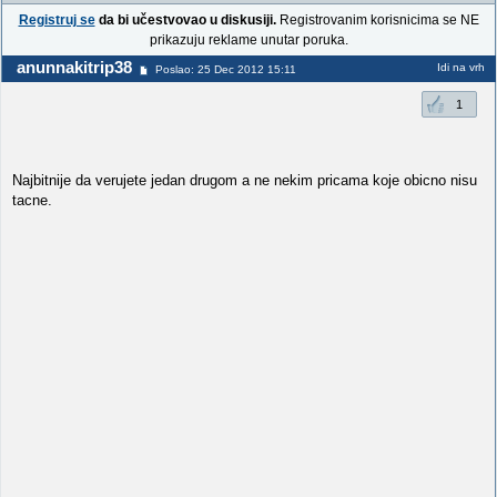
Registruj se
da bi učestvovao u diskusiji.
Registrovanim korisnicima se NE
prikazuju reklame unutar poruka.
anunnakitrip38
Idi na vrh
Poslao: 25 Dec 2012 15:11
1
Najbitnije da verujete jedan drugom a ne nekim pricama koje obicno nisu
tacne.