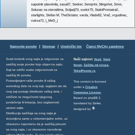
saputnik plavetnila
,
sasa87
,
Seeker
,
Semprini
,
Slingshot
,
Smor
,
Solunac na steroidima
,
Srdjadj70
,
ssekir75
,
StalniPromatrač
,
starlights
,
Stefan M
,
TheDictator
,
varda
,
Vlado82
,
Vrač
,
vrgudinac
,
vuksa72
,
|_MeD_|
|
|
Najnovije poruke
Sitemap
Urednički tim
Članci MyCity zajednice
,
Svaki korisnik ovog sajta je odgovoran za
Naši sajtovi:
Vesti
Vojni
sadržaj svoje poruke koju objavi na sajtu.
,
,
forum
Zaštita od virusa
Sajt se odriče svake odgovornosti za
TekstPesme.rs
sadržaj tih poruka.
Postavljanjem vaše poruke ili vašeg
This content is licensed
autorskog dela na ovaj sajt, saglasni ste da
under a
Creative
ovaj sajt postaje distributer vašeg dela, i
Commons License
.
odričete se mogućnosti njegovog
Based on phpBB 2,
povlačenja ili brisanja, bez saglasnosti
translated by Simke,
uprave sajta.
designed by
Distribucija sadržaja sa ovog sajta je
dozvoljena samo u nekomercijalne svrhe, uz
obaveznu napomenu da je sadržaj preuzet
sa ovog sajta, i uz obavezno navođenje
adrese MyCity sajta. Za sve ostale vidove