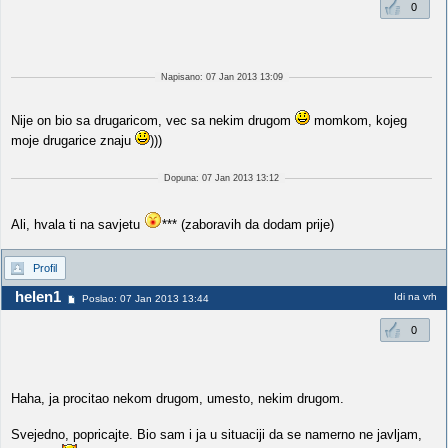
0
Napisano: 07 Jan 2013 13:09
Nije on bio sa drugaricom, vec sa nekim drugom
momkom, kojeg
moje drugarice znaju
)))
Dopuna: 07 Jan 2013 13:12
Ali, hvala ti na savjetu
*** (zaboravih da dodam prije)
Profil
helen1
Idi na vrh
Poslao: 07 Jan 2013 13:44
0
Haha, ja procitao nekom drugom, umesto, nekim drugom.
Svejedno, popricajte. Bio sam i ja u situaciji da se namerno ne javljam,