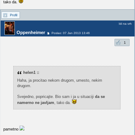
tako da.
Profil
Idi na vrh
Oppenheimer
Poslao: 07 Jan 2013 13:46
1
helen1 ::
Haha, ja procitao nekom drugom, umesto, nekim
drugom.
Svejedno, popricajte. Bio sam i ja u situaciji
da se
namerno ne javljam
, tako da.
pametno