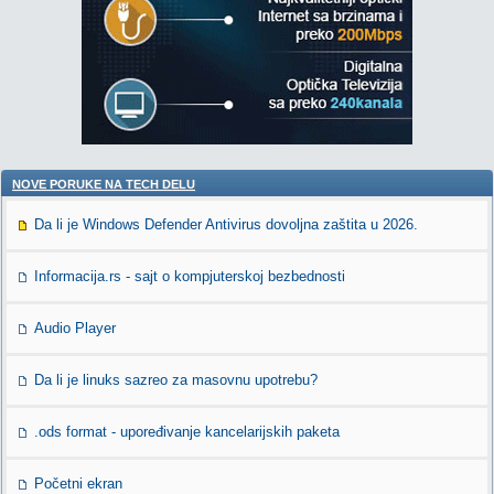
NOVE PORUKE NA TECH DELU
Da li je Windows Defender Antivirus dovoljna zaštita u 2026.
Informacija.rs - sajt o kompjuterskoj bezbednosti
Audio Player
Da li je linuks sazreo za masovnu upotrebu?
.ods format - upoređivanje kancelarijskih paketa
Početni ekran