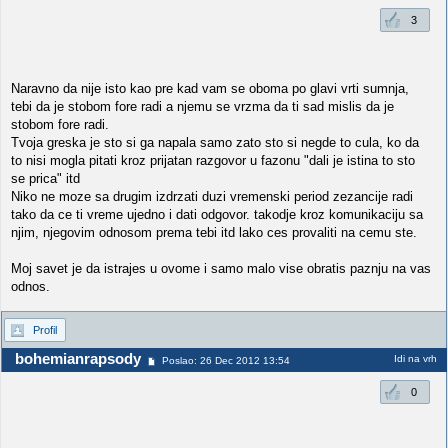
3
Naravno da nije isto kao pre kad vam se oboma po glavi vrti sumnja,
tebi da je stobom fore radi a njemu se vrzma da ti sad mislis da je
stobom fore radi.
Tvoja greska je sto si ga napala samo zato sto si negde to cula, ko da
to nisi mogla pitati kroz prijatan razgovor u fazonu "dali je istina to sto
se prica" itd
Niko ne moze sa drugim izdrzati duzi vremenski period zezancije radi
tako da ce ti vreme ujedno i dati odgovor. takodje kroz komunikaciju sa
njim, njegovim odnosom prema tebi itd lako ces provaliti na cemu ste.
Moj savet je da istrajes u ovome i samo malo vise obratis paznju na vas
odnos.
Profil
bohemianrapsody
Idi na vrh
Poslao: 26 Dec 2012 13:54
0