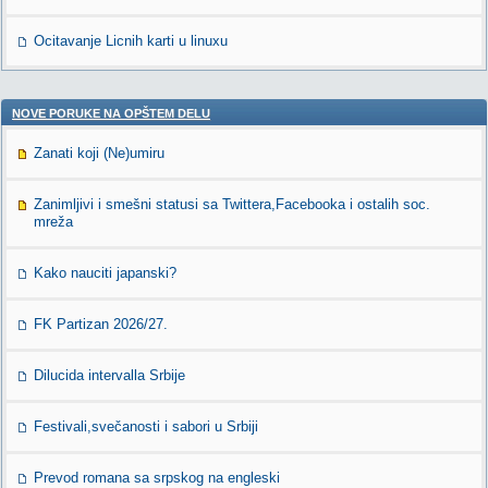
Ocitavanje Licnih karti u linuxu
NOVE PORUKE NA OPŠTEM DELU
Zanati koji (Ne)umiru
Zanimljivi i smešni statusi sa Twittera,Facebooka i ostalih soc.
mreža
Kako nauciti japanski?
FK Partizan 2026/27.
Dilucida intervalla Srbije
Festivali,svečanosti i sabori u Srbiji
Prevod romana sa srpskog na engleski