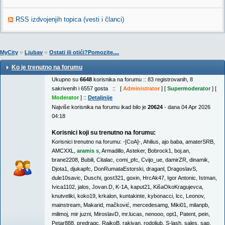
RSS izdvojenjih topica (vesti i članci)
»
»
MyCity
Ljubav
Ostati ili otići?Pomozite....
Ko je trenutno na forumu
Ukupno su
6648
korisnika na forumu :: 83 registrovanih, 8
sakrivenih i 6557 gosta :: [
Administrator
] [
Supermoderator
] [
Moderator
] ::
Detaljnije
Najviše korisnika na forumu ikad bilo je
20624
- dana 04 Apr 2026
04:18
Korisnici koji su trenutno na forumu:
Korisnici trenutno na forumu:
-[CoA]-
,
Ahilius
,
ajo baba
,
amaterSRB
,
AMCXXL
,
aramis s
,
Armadillo
,
Asteker
,
Bobrock1
,
boj.an
,
brane2208
,
Bubili
,
Citalac
,
comi_pfc
,
Cvijo_ue
,
damirZR
,
dinamik
,
Djota1
,
djukapfc
,
DonRumataEstorski
,
draganl
,
DragoslavS
,
dule10savic
,
Duschi
,
gost321
,
goxin
,
HrcAk47
,
Igor Antonic
,
Istman
,
Ivica1102
,
jalos
,
Jovan.D
,
K-1A
,
kaput21
,
KišaOkoKragujevca
,
knutveliki
,
koko19
,
krkalon
,
kuntakinte
,
kybonacci
,
lcc
,
Leonov
,
mainstream
,
Makarid
,
mačković
,
mercedesamg
,
Miki01
,
milanpb
,
milimoj
,
mir juzni
,
MiroslavD
,
mr.lucas
,
nenooo
,
opt1
,
Patent
,
pein
,
Petar888
,
predragc
,
RajkoB
,
rakivan
,
rodoljub
,
S-lash
,
sales
,
sap
,