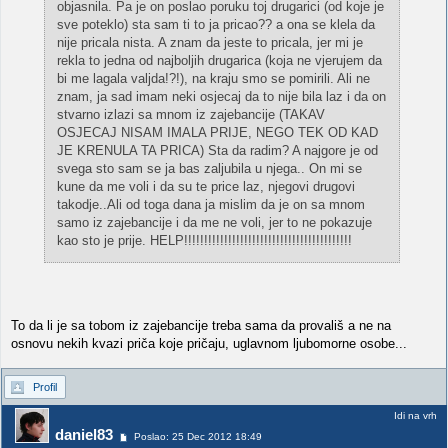
objasnila. Pa je on poslao poruku toj drugarici (od koje je
sve poteklo) sta sam ti to ja pricao?? a ona se klela da
nije pricala nista. A znam da jeste to pricala, jer mi je
rekla to jedna od najboljih drugarica (koja ne vjerujem da
bi me lagala valjda!?!), na kraju smo se pomirili. Ali ne
znam, ja sad imam neki osjecaj da to nije bila laz i da on
stvarno izlazi sa mnom iz zajebancije (TAKAV
OSJECAJ NISAM IMALA PRIJE, NEGO TEK OD KAD
JE KRENULA TA PRICA) Sta da radim? A najgore je od
svega sto sam se ja bas zaljubila u njega.. On mi se
kune da me voli i da su te price laz, njegovi drugovi
takodje..Ali od toga dana ja mislim da je on sa mnom
samo iz zajebancije i da me ne voli, jer to ne pokazuje
kao sto je prije. HELP!!!!!!!!!!!!!!!!!!!!!!!!!!!!!!!!!!!!!!!!!!
To da li je sa tobom iz zajebancije treba sama da provališ a ne na
osnovu nekih kvazi priča koje pričaju, uglavnom ljubomorne osobe...
Profil
Idi na vrh
daniel83
Poslao: 25 Dec 2012 18:49