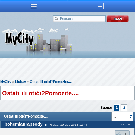
»
»
MyCity
Ljubav
Ostati ili otići?Pomozite....
Ostati ili otići?Pomozite....
Strana:
1
2
Ostati ili otići?Pomozite....
1
bohemianrapsody
Idi na vrh
Poslao: 25 Dec 2012 12:44
0