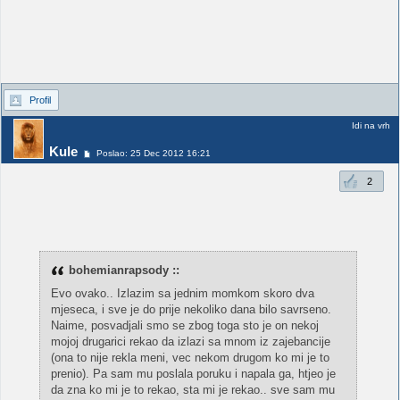
Profil
Idi na vrh
Kule
Poslao: 25 Dec 2012 16:21
2
bohemianrapsody ::
Evo ovako.. Izlazim sa jednim momkom skoro dva
mjeseca, i sve je do prije nekoliko dana bilo savrseno.
Naime, posvadjali smo se zbog toga sto je on nekoj
mojoj drugarici rekao da izlazi sa mnom iz zajebancije
(ona to nije rekla meni, vec nekom drugom ko mi je to
prenio). Pa sam mu poslala poruku i napala ga, htjeo je
da zna ko mi je to rekao, sta mi je rekao.. sve sam mu