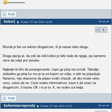
**************
Profil
helen1
Idi na vrh
Poslao: 07 Jan 2013 13:05
1
Mozda je bio sa nekom drugaricom, ili je nasao neku drugu.
Druga opcija je, da zeli da vidi koliko je tebi stalo do njega, pa namerno
nece da salje prvi poruke.
Najbolje bi bilo da porazgovarate. Lepo ga pitaj sta izvodi. Takodje,
slobodno ga pitaj ko mu je ta sa kojom se vidja, a tebi ne prijavljuje.
Naravno, nije obavezno da prijavi svaki izlazak, ali ako imate neku
vezu, zasto da ne. Cisto onako informativno, kaze ti da izlazi sa
drugaricom, ti kazes OK i to je to. A, ne ovako iza ledja.
Profil
bohemianrapsody
Idi na vrh
Poslao: 07 Jan 2013 13:12