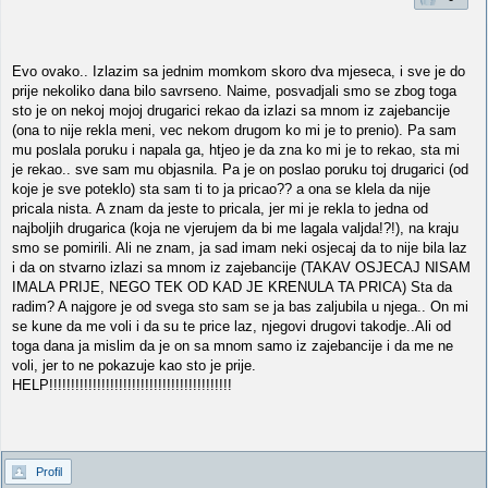
Evo ovako.. Izlazim sa jednim momkom skoro dva mjeseca, i sve je do
prije nekoliko dana bilo savrseno. Naime, posvadjali smo se zbog toga
sto je on nekoj mojoj drugarici rekao da izlazi sa mnom iz zajebancije
(ona to nije rekla meni, vec nekom drugom ko mi je to prenio). Pa sam
mu poslala poruku i napala ga, htjeo je da zna ko mi je to rekao, sta mi
je rekao.. sve sam mu objasnila. Pa je on poslao poruku toj drugarici (od
koje je sve poteklo) sta sam ti to ja pricao?? a ona se klela da nije
pricala nista. A znam da jeste to pricala, jer mi je rekla to jedna od
najboljih drugarica (koja ne vjerujem da bi me lagala valjda!?!), na kraju
smo se pomirili. Ali ne znam, ja sad imam neki osjecaj da to nije bila laz
i da on stvarno izlazi sa mnom iz zajebancije (TAKAV OSJECAJ NISAM
IMALA PRIJE, NEGO TEK OD KAD JE KRENULA TA PRICA) Sta da
radim? A najgore je od svega sto sam se ja bas zaljubila u njega.. On mi
se kune da me voli i da su te price laz, njegovi drugovi takodje..Ali od
toga dana ja mislim da je on sa mnom samo iz zajebancije i da me ne
voli, jer to ne pokazuje kao sto je prije.
HELP!!!!!!!!!!!!!!!!!!!!!!!!!!!!!!!!!!!!!!!!!!
Profil