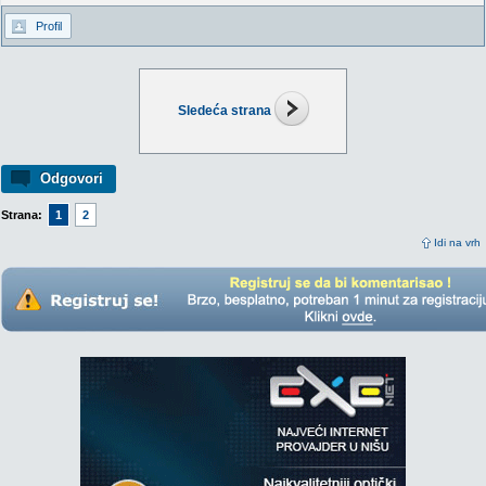
Profil
Sledeća strana
Odgovori
Strana:
1
2
Idi na vrh