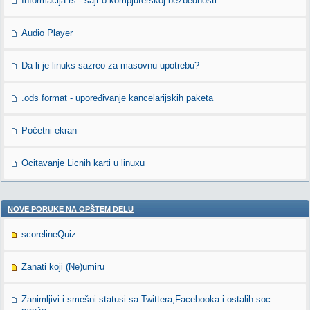
Informacija.rs - sajt o kompjuterskoj bezbednosti
Audio Player
Da li je linuks sazreo za masovnu upotrebu?
.ods format - upoređivanje kancelarijskih paketa
Početni ekran
Ocitavanje Licnih karti u linuxu
NOVE PORUKE NA OPŠTEM DELU
scorelineQuiz
Zanati koji (Ne)umiru
Zanimljivi i smešni statusi sa Twittera,Facebooka i ostalih soc.