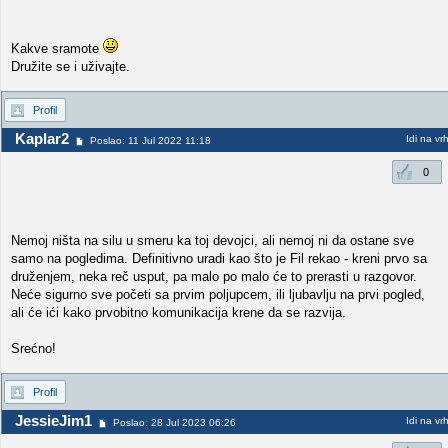
Kakve sramote
Družite se i uživajte.
Profil
Kaplar2
Idi na vr
Poslao: 11 Jul 2022 11:18
0
Nemoj ništa na silu u smeru ka toj devojci, ali nemoj ni da ostane sve
samo na pogledima. Definitivno uradi kao što je Fil rekao - kreni prvo sa
druženjem, neka reč usput, pa malo po malo će to prerasti u razgovor.
Neće sigurno sve početi sa prvim poljupcem, ili ljubavlju na prvi pogled,
ali će ići kako prvobitno komunikacija krene da se razvija.
Srećno!
Profil
JessieJim1
Idi na vr
Poslao: 28 Jul 2023 06:26