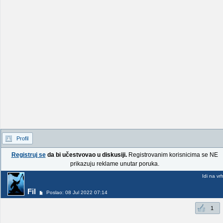
Profil
Registruj se
da bi učestvovao u diskusiji.
Registrovanim korisnicima se NE
prikazuju reklame unutar poruka.
Idi na vr
Fil
Poslao: 08 Jul 2022 07:14
1