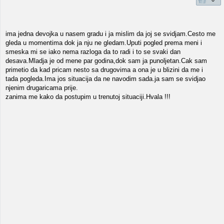
ima jedna devojka u nasem gradu i ja mislim da joj se svidjam.Cesto me
gleda u momentima dok ja nju ne gledam.Uputi pogled prema meni i
smeska mi se iako nema razloga da to radi i to se svaki dan
desava.Mladja je od mene par godina,dok sam ja punoljetan.Cak sam
primetio da kad pricam nesto sa drugovima a ona je u blizini da me i
tada pogleda.Ima jos situacija da ne navodim sada.ja sam se svidjao
njenim drugaricama prije.
zanima me kako da postupim u trenutoj situaciji.Hvala !!!