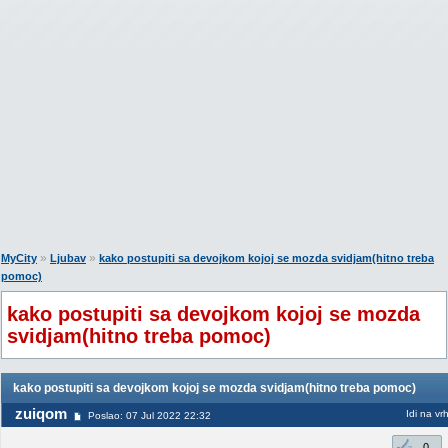
»
»
MyCity
Ljubav
kako postupiti sa devojkom kojoj se mozda svidjam(hitno treba
pomoc)
kako postupiti sa devojkom kojoj se mozda
svidjam(hitno treba pomoc)
kako postupiti sa devojkom kojoj se mozda svidjam(hitno treba pomoc)
zuiqom
Idi na vr
Poslao: 07 Jul 2022 22:32
0