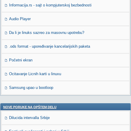
Informacija.rs - sajt o kompjuterskoj bezbednosti
Audio Player
Da li je linuks sazreo za masovnu upotrebu?
.ods format - upoređivanje kancelarijskih paketa
Početni ekran
Ocitavanje Licnih karti u linuxu
Samsung upao u bootloop
NOVE PORUKE NA OPŠTEM DELU
Dilucida intervalla Srbije