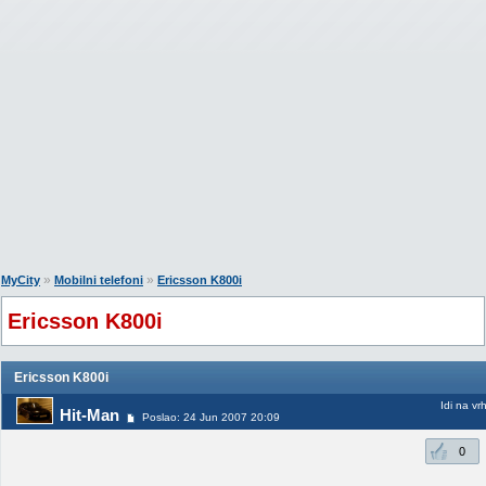
»
»
MyCity
Mobilni telefoni
Ericsson K800i
Ericsson K800i
Ericsson K800i
Idi na vr
Hit-Man
Poslao: 24 Jun 2007 20:09
0