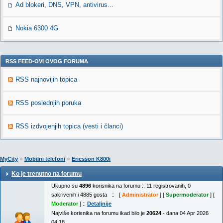
Ad blokeri, DNS, VPN, antivirus...
Nokia 6300 4G
RSS FEED-OVI OVOG FORUMA
RSS najnovijih topica
RSS poslednjih poruka
RSS izdvojenjih topica (vesti i članci)
»
»
MyCity
Mobilni telefoni
Ericsson K800i
Ko je trenutno na forumu
Ukupno su
4896
korisnika na forumu :: 11 registrovanih, 0
sakrivenih i 4885 gosta :: [
Administrator
] [
Supermoderator
] [
Moderator
] ::
Detaljnije
Najviše korisnika na forumu ikad bilo je
20624
- dana 04 Apr 2026
04:18