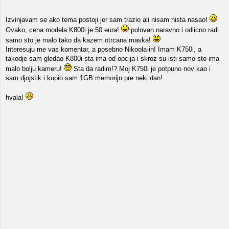
Izvinjavam se ako tema postoji jer sam trazio ali nisam nista nasao!
Ovako, cena modela K800i je 50 eura!
polovan naravno i odlicno radi
samo sto je malo tako da kazem otrcana maska!
Interesuju me vas komentar, a posebno Nikoola-in! Imam K750i, a
takodje sam gledao K800i sta ima od opcija i skroz su isti samo sto ima
malo bolju kameru!
Sta da radim!? Moj K750i je potpuno nov kao i
sam djojstik i kupio sam 1GB memoriju pre neki dan!
hvala!