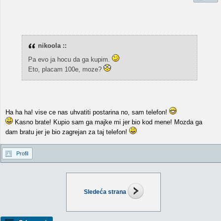
nikoola ::
Pa evo ja hocu da ga kupim.
Eto, placam 100e, moze?
Ha ha ha! vise ce nas uhvatiti postarina no, sam telefon!
Kasno brate! Kupio sam ga majke mi jer bio kod mene! Mozda ga
dam bratu jer je bio zagrejan za taj telefon!
Profil
Sledeća strana