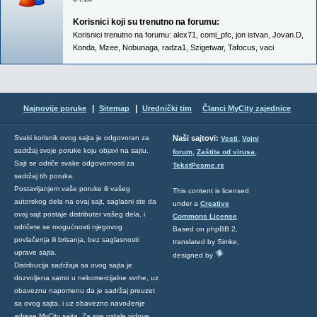
Korisnici koji su trenutno na forumu:
Korisnici trenutno na forumu:
alex71
,
comi_pfc
,
jon istvan
,
Jovan.D
,
Konda
,
Mzee
,
Nobunaga
,
radza1
,
Szigetwar
,
Tafocus
,
vaci
|
|
Najnovije poruke
Sitemap
Urednički tim
Članci MyCity zajednice
,
Svaki korisnik ovog sajta je odgovoran za
Naši sajtovi:
Vesti
Vojni
sadržaj svoje poruke koju objavi na sajtu.
,
,
forum
Zaštita od virusa
Sajt se odriče svake odgovornosti za
TekstPesme.rs
sadržaj tih poruka.
Postavljanjem vaše poruke ili vašeg
This content is licensed
autorskog dela na ovaj sajt, saglasni ste da
under a
Creative
ovaj sajt postaje distributer vašeg dela, i
Commons License
.
odričete se mogućnosti njegovog
Based on phpBB 2,
povlačenja ili brisanja, bez saglasnosti
translated by Simke,
uprave sajta.
designed by
Distribucija sadržaja sa ovog sajta je
dozvoljena samo u nekomercijalne svrhe, uz
obaveznu napomenu da je sadržaj preuzet
sa ovog sajta, i uz obavezno navođenje
adrese MyCity sajta. Za sve ostale vidove