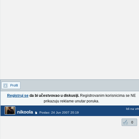
Profil
Registruj se
da bi učestvovao u diskusiji.
Registrovanim korisnicima se NE
prikazuju reklame unutar poruka.
Idi na vr
nikoola
Poslao: 24 Jun 2007 20:19
0