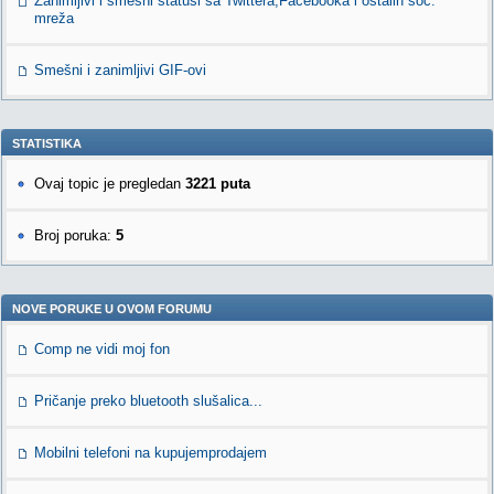
Zanimljivi i smešni statusi sa Twittera,Facebooka i ostalih soc.
mreža
Smešni i zanimljivi GIF-ovi
STATISTIKA
Ovaj topic je pregledan
3221 puta
Broj poruka:
5
NOVE PORUKE U OVOM FORUMU
Comp ne vidi moj fon
Pričanje preko bluetooth slušalica...
Mobilni telefoni na kupujemprodajem