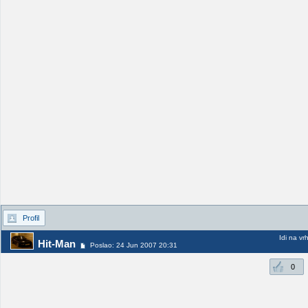
Profil
Idi na vr
Hit-Man
Poslao: 24 Jun 2007 20:31
0