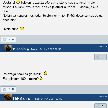
Dosta je!
Telefon je zaista 50e samo sto je kao sto rekoh malo
otrcan (i ekran)! ovako radi, socivo je super ali videcu! Maska je oko
30e!
Ne bih da kupujem jos jedan telefon jer mi je i K750i dobar ali kupice ga
onda brat!
Hvala puno!
Profil
Idi na vr
nikoola
Poslao: 24 Jun 2007 20:53
0
Pa evo ja hocu da ga kupim.
Eto, placam 100e, moze?
Profil
Idi na vr
Hit-Man
Poslao: 24 Jun 2007 21:59
0