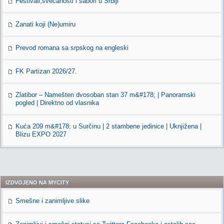
Festivali,svečanosti i sabori u Srbiji
Zanati koji (Ne)umiru
Prevod romana sa srpskog na engleski
FK Partizan 2026/27.
Zlatibor – Namešten dvosoban stan 37 m&#178; | Panoramski
pogled | Direktno od vlasnika
Kuća 209 m&#178; u Surčinu | 2 stambene jedinice | Uknjižena |
Blizu EXPO 2027
IZDVOJENO NA MYCITY
Smešne i zanimljive slike