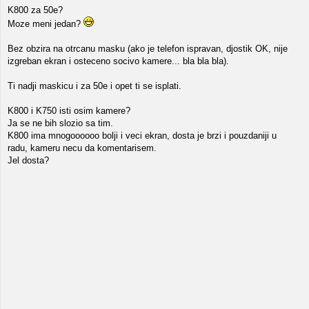
K800 za 50e?
Moze meni jedan?
Bez obzira na otrcanu masku (ako je telefon ispravan, djostik OK, nije
izgreban ekran i osteceno socivo kamere... bla bla bla).
Ti nadji maskicu i za 50e i opet ti se isplati.
K800 i K750 isti osim kamere?
Ja se ne bih slozio sa tim.
K800 ima mnogoooooo bolji i veci ekran, dosta je brzi i pouzdaniji u
radu, kameru necu da komentarisem.
Jel dosta?