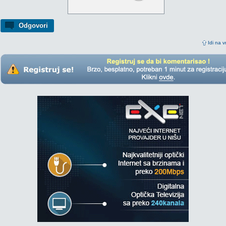
Odgovori
Idi na v