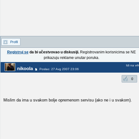
Profil
Registruj se
da bi učestvovao u diskusiji.
Registrovanim korisnicima se NE
prikazuju reklame unutar poruka.
Idi na vr
nikoola
Poslao: 27 Avg 2007 23:06
0
Mislim da ima u svakom bolje opremenom servisu (ako ne i u svakom).