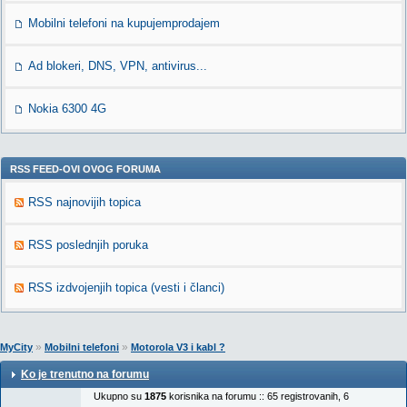
Mobilni telefoni na kupujemprodajem
Ad blokeri, DNS, VPN, antivirus...
Nokia 6300 4G
RSS FEED-OVI OVOG FORUMA
RSS najnovijih topica
RSS poslednjih poruka
RSS izdvojenjih topica (vesti i članci)
»
»
MyCity
Mobilni telefoni
Motorola V3 i kabl ?
Ko je trenutno na forumu
Ukupno su
1875
korisnika na forumu :: 65 registrovanih, 6