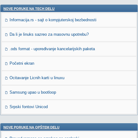
NOVE PORUKE NA TECH DELU
Informacija.rs - sajt o kompjuterskoj bezbednosti
Da li je linuks sazreo za masovnu upotrebu?
.ods format - upoređivanje kancelarijskih paketa
Početni ekran
Ocitavanje Licnih karti u linuxu
Samsung upao u bootloop
Srpski fontovi Unicod
NOVE PORUKE NA OPŠTEM DELU