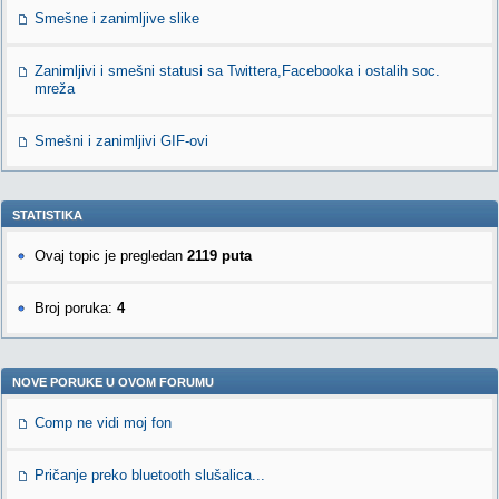
Smešne i zanimljive slike
Zanimljivi i smešni statusi sa Twittera,Facebooka i ostalih soc.
mreža
Smešni i zanimljivi GIF-ovi
STATISTIKA
Ovaj topic je pregledan
2119 puta
Broj poruka:
4
NOVE PORUKE U OVOM FORUMU
Comp ne vidi moj fon
Pričanje preko bluetooth slušalica...