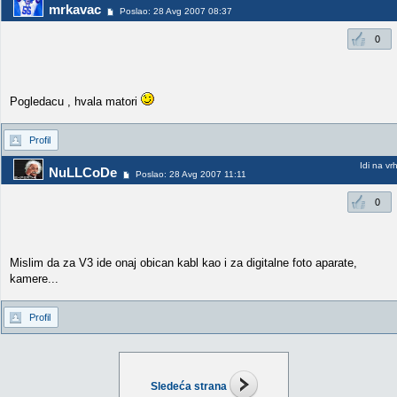
mrkavac
Poslao: 28 Avg 2007 08:37
0
Pogledacu , hvala matori
Profil
Idi na vr
NuLLCoDe
Poslao: 28 Avg 2007 11:11
0
Mislim da za V3 ide onaj obican kabl kao i za digitalne foto aparate,
kamere...
Profil
Sledeća strana