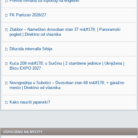
Prevod romana sa srpskog na engleski
FK Partizan 2026/27.
Zlatibor – Namešten dvosoban stan 37 m&#178; | Panoramski
pogled | Direktno od vlasnika
Dilucida intervalla Srbije
Kuća 209 m&#178; u Surčinu | 2 stambene jedinice | Uknjižena |
Blizu EXPO 2027
Novogradnja u Subotici – Dvosoban stan 68 m&#178; + garažno
mesto | Direktno od vlasnika
Kako nauciti japanski?
IZDVOJENO NA MYCITY