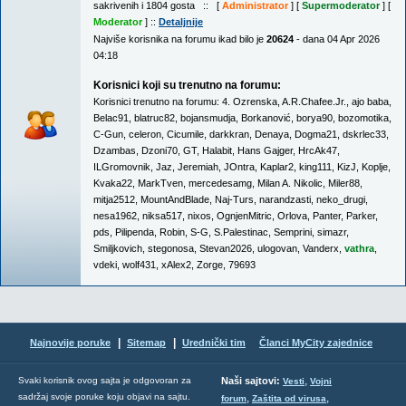
sakrivenih i 1804 gosta :: [
Administrator
] [
Supermoderator
] [
Moderator
] ::
Detaljnije
Najviše korisnika na forumu ikad bilo je
20624
- dana 04 Apr 2026
04:18
Korisnici koji su trenutno na forumu:
Korisnici trenutno na forumu:
4. Ozrenska
,
A.R.Chafee.Jr.
,
ajo baba
,
Belac91
,
blatruc82
,
bojansmudja
,
Borkanović
,
borya90
,
bozomotika
,
C-Gun
,
celeron
,
Cicumile
,
darkkran
,
Denaya
,
Dogma21
,
dskrlec33
,
Dzambas
,
Dzoni70
,
GT
,
Halabit
,
Hans Gajger
,
HrcAk47
,
ILGromovnik
,
Jaz
,
Jeremiah
,
JOntra
,
Kaplar2
,
king111
,
KizJ
,
Koplje
,
Kvaka22
,
MarkTven
,
mercedesamg
,
Milan A. Nikolic
,
Miler88
,
mitja2512
,
MountAndBlade
,
Naj-Turs
,
narandzasti
,
neko_drugi
,
nesa1962
,
niksa517
,
nixos
,
OgnjenMitric
,
Orlova
,
Panter
,
Parker
,
pds
,
Pilipenda
,
Robin
,
S-G
,
S.Palestinac
,
Semprini
,
simazr
,
Smiljkovich
,
stegonosa
,
Stevan2026
,
ulogovan
,
Vanderx
,
vathra
,
vdeki
,
wolf431
,
xAlex2
,
Zorge
,
79693
|
|
Najnovije poruke
Sitemap
Urednički tim
Članci MyCity zajednice
,
Svaki korisnik ovog sajta je odgovoran za
Naši sajtovi:
Vesti
Vojni
sadržaj svoje poruke koju objavi na sajtu.
,
,
forum
Zaštita od virusa