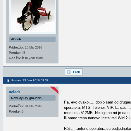
AloneR
Pridružio:
18 Maj 2016
Poruke:
45
Gde živiš:
In your mind.
Profil
Poslao: 13 Jun 2016 09:39
neledr
Novi MyCity građanin
Pa, evo ovako..... dobio sam od druga
Pridružio:
04 Maj 2016
operatera, MTS, Telenor, VIP. E, sad...
Poruke:
3
memorija 512MB. Nelogicno mi je da sam
ili samo treba nanovo instalirati Win!?
P.S......antene operatera su podjednako 