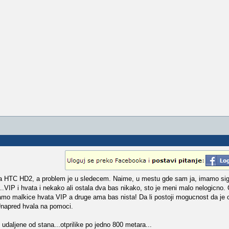
ra HTC HD2, a problem je u sledecem. Naime, u mestu gde sam ja, imamo sign
...VIP i hvata i nekako ali ostala dva bas nikako, sto je meni malo nelogicno.
o malkice hvata VIP a druge ama bas nista! Da li postoji mogucnost da je o
 Unapred hvala na pomoci.
udaljene od stana...otprilike po jedno 800 metara...