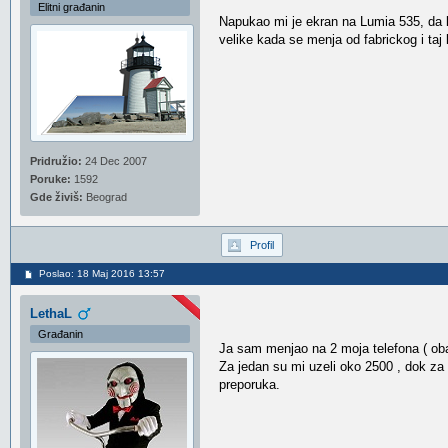
Elitni građanin
Napukao mi je ekran na Lumia 535, da 
velike kada se menja od fabrickog i taj 
Pridružio:
24 Dec 2007
Poruke:
1592
Gde živiš:
Beograd
Profil
Poslao: 18 Maj 2016 13:57
LethaL
Građanin
Ja sam menjao na 2 moja telefona ( oba 
Za jedan su mi uzeli oko 2500 , dok za 
preporuka.