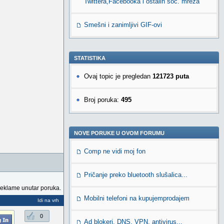
Twittera,Facebooka i ostalih soc. mreža
Smešni i zanimljivi GIF-ovi
STATISTIKA
Ovaj topic je pregledan
121723 puta
Broj poruka:
495
NOVE PORUKE U OVOM FORUMU
Comp ne vidi moj fon
Pričanje preko bluetooth slušalica...
reklame unutar poruka.
Mobilni telefoni na kupujemprodajem
Idi na vrh
0
Ad blokeri, DNS, VPN, antivirus...