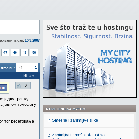
apisano na dan:
10.3.2007
47
48
49
50
44
stranicu:
Idi na vrh
0
х једну грешку.
 на једном телефону
IZDVOJENO NA MYCITY
Smešne i zanimljive slike
ог тог ресетовања
Zanimljivi i smešni statusi sa