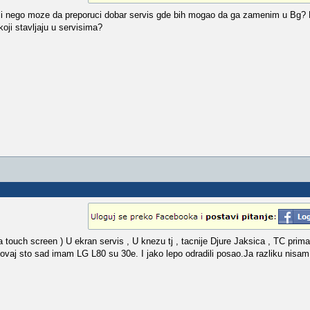
li nego moze da preporuci dobar servis gde bih mogao da ga zamenim u Bg? D
koji stavljaju u servisima?
touch screen ) U ekran servis , U knezu tj , tacnije Djure Jaksica , TC prima
ovaj sto sad imam LG L80 su 30e. I jako lepo odradili posao.Ja razliku nisam