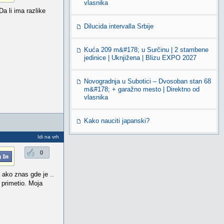
vlasnika
a li ima razlike
Dilucida intervalla Srbije
Kuća 209 m&#178; u Surčinu | 2 stambene
jedinice | Uknjižena | Blizu EXPO 2027
Novogradnja u Subotici – Dvosoban stan 68
m&#178; + garažno mesto | Direktno od
vlasnika
Kako nauciti japanski?
Idi na vrh
0
 ako znas gde je ..
 primetio. Moja