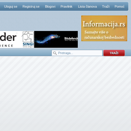
Uloguj se
Registruj se
Blogovi
Pravilnik
Lista članova
Traži
Pomoć