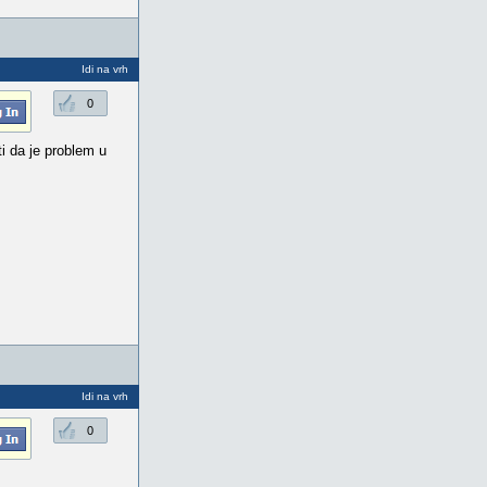
Idi na vrh
0
ti da je problem u
Idi na vrh
0