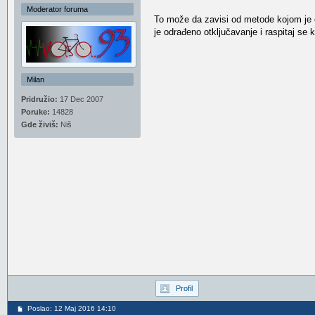
Moderator foruma
To može da zavisi od metode kojom je ot
je odrađeno otključavanje i raspitaj se k
Milan
Pridružio:
17 Dec 2007
Poruke:
14828
Gde živiš:
Niš
Profil
Poslao: 12 Maj 2016 14:10