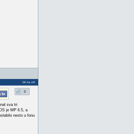
Idi na vrh
0
al sva tri
 OS je WP 6.5, a
slabilo nesto u fonu