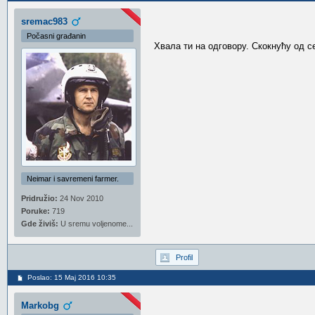
sremac983
Počasni građanin
Хвала ти на одговору. Скокнућу од с
Neimar i savremeni farmer.
Pridružio:
24 Nov 2010
Poruke:
719
Gde živiš:
U sremu voljenome...
Profil
Poslao: 15 Maj 2016 10:35
Markobg