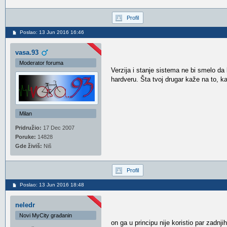
Profil
Poslao: 13 Jun 2016 16:46
vasa.93
Moderator foruma
Verzija i stanje sistema ne bi smelo da b
hardveru. Šta tvoj drugar kaže na to, k
Milan
Pridružio:
17 Dec 2007
Poruke:
14828
Gde živiš:
Niš
Profil
Poslao: 13 Jun 2016 18:48
neledr
Novi MyCity građanin
on ga u principu nije koristio par zadnj