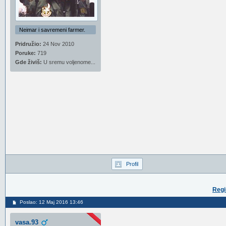
Neimar i savremeni farmer.
Pridružio:
24 Nov 2010
Poruke:
719
Gde živiš:
U sremu voljenome...
Profil
Regi
Poslao: 12 Maj 2016 13:46
vasa.93