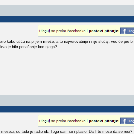
ilo kako utiču na prijem mreže, a to najverovatnije i nije slučaj, već će pre bi
akvo je bilo ponašanje kod njega?
ih meseci, do tada je radio ok. Toga sam se i plasio. Da li to moze da se resi?