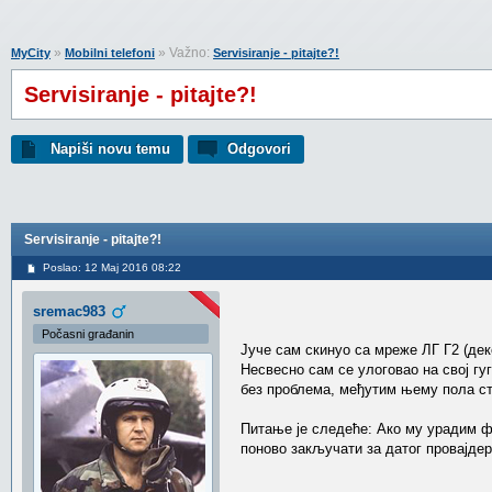
»
» Važno:
MyCity
Mobilni telefoni
Servisiranje - pitajte?!
Servisiranje - pitajte?!
Napiši novu temu
Odgovori
Servisiranje - pitajte?!
Poslao: 12 Maj 2016 08:22
sremac983
Počasni građanin
Јуче сам скинуо са мреже ЛГ Г2 (дек
Несвесно сам се улоговао на свој гу
без проблема, међутим њему пола ств
Питање је следеће: Ако му урадим фа
поново закључати за датог провајде