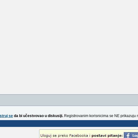
struj se
da bi učestvovao u diskusiji.
Registrovanim korisnicima se NE prikazuju 