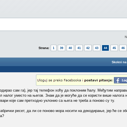
N
Strana:
1
39
40
41
42
43
44
45
46
Skokni na 
одирао сам га), јер тај телефон хоћу да поклоним ћалу. Међутим направи
гл налог уместо на његов. Знам да је могуће да се користи више налога
ари које сам претходно уклонио са њега не треба а поново су ту.
брички ресет, да ли се поново мора носити на декодирање, јер ће се зб
ра?