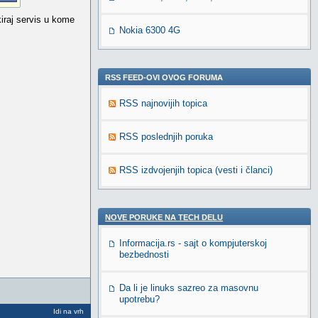
kiraj servis u kome
Nokia 6300 4G
RSS FEED-OVI OVOG FORUMA
RSS najnovijih topica
RSS poslednjih poruka
RSS izdvojenjih topica (vesti i članci)
NOVE PORUKE NA TECH DELU
Informacija.rs - sajt o kompjuterskoj
bezbednosti
Da li je linuks sazreo za masovnu
upotrebu?
Idi na vrh