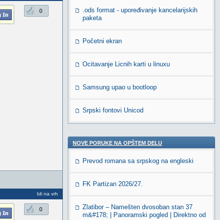
.ods format - upoređivanje kancelarijskih
0
paketa
Početni ekran
Ocitavanje Licnih karti u linuxu
Samsung upao u bootloop
Srpski fontovi Unicod
NOVE PORUKE NA OPŠTEM DELU
Prevod romana sa srpskog na engleski
FK Partizan 2026/27.
Idi na vrh
Zlatibor – Namešten dvosoban stan 37
0
m&#178; | Panoramski pogled | Direktno od