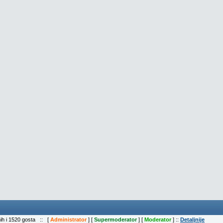
nih i 1520 gosta :: [
Administrator
] [
Supermoderator
] [
Moderator
] ::
Detaljnije