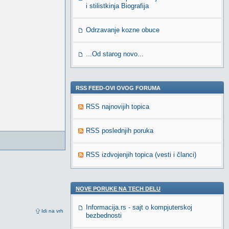
i stilistkinja Biografija
Odrzavanje kozne obuce
...Od starog novo...
RSS FEED-OVI OVOG FORUMA
RSS najnovijih topica
RSS poslednjih poruka
RSS izdvojenjih topica (vesti i članci)
NOVE PORUKE NA TECH DELU
Informacija.rs - sajt o kompjuterskoj
Idi na vrh
bezbednosti