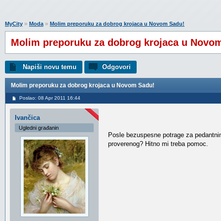
»
»
MyCity
Moda
Molim preporuku za dobrog krojaca u Novom Sadu!
Molim preporuku za dobrog krojaca u Novo
Napiši novu temu
Odgovori
Molim preporuku za dobrog krojaca u Novom Sadu!
Poslao: 08 Apr 2011 16:44
Ivančica
Ugledni građanin
Posle bezuspesne potrage za pedantnim,
proverenog? Hitno mi treba pomoc.