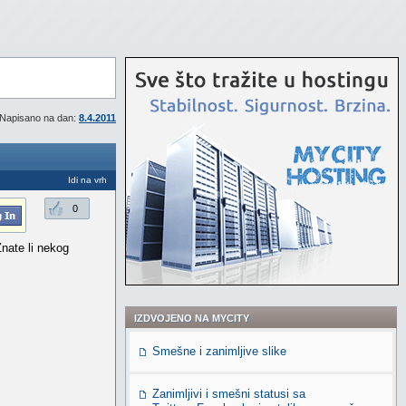
Napisano na dan:
8.4.2011
Idi na vrh
0
nate li nekog
IZDVOJENO NA MYCITY
Smešne i zanimljive slike
Zanimljivi i smešni statusi sa