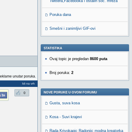
Twittera,Facebooka i ostalih soc. mreža
Poruka dana
Smešni i zanimljivi GIF-ovi
STATISTIKA
Ovaj topic je pregledan
8600 puta
Broj poruka:
2
reklame unutar poruka.
Idi na vrh
NOVE PORUKE U OVOM FORUMU
0
Gusta, suva kosa
Kosa - Suvi krajevi
Rada Krivokapic Radonjic modna kreatorka