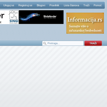
Uloguj se
Registruj se
Blogovi
Pravilnik
Lista članova
Traži
Pomoć