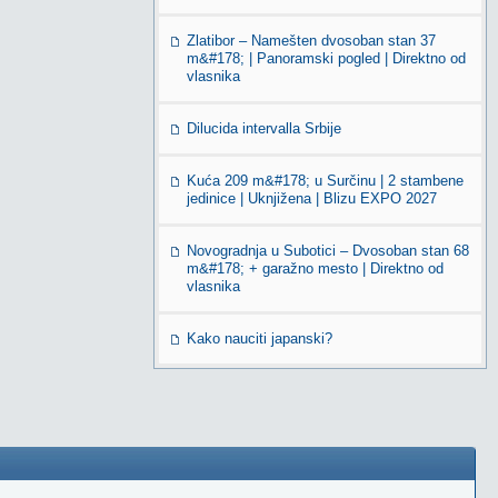
Zlatibor – Namešten dvosoban stan 37
m&#178; | Panoramski pogled | Direktno od
vlasnika
Dilucida intervalla Srbije
Kuća 209 m&#178; u Surčinu | 2 stambene
jedinice | Uknjižena | Blizu EXPO 2027
Novogradnja u Subotici – Dvosoban stan 68
m&#178; + garažno mesto | Direktno od
vlasnika
Kako nauciti japanski?