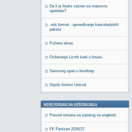
Da li je linuks sazreo za masovnu
upotrebu?
.ods format - upoređivanje kancelarijskih
paketa
Početni ekran
Ocitavanje Licnih karti u linuxu
Samsung upao u bootloop
Srpski fontovi Unicod
NOVE PORUKE NA OPŠTEM DELU
Prevod romana sa srpskog na engleski
FK Partizan 2026/27.