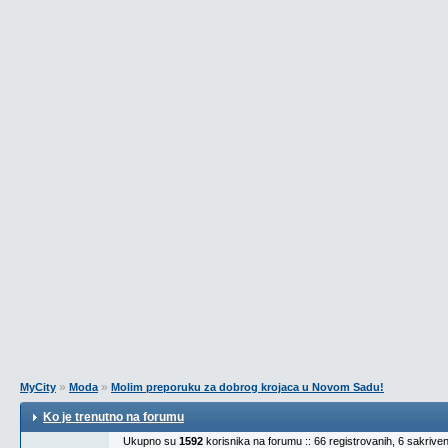
»
»
MyCity
Moda
Molim preporuku za dobrog krojaca u Novom Sadu!
Ko je trenutno na forumu
Ukupno su
1592
korisnika na forumu :: 66 registrovanih, 6 sakrive