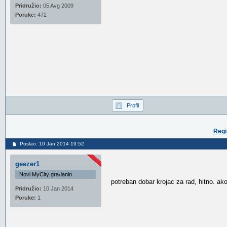
Pridružio:
05 Avg 2009
Poruke:
472
Profil
Regi
Poslao: 10 Jan 2014 19:52
geezer1
Novi MyCity građanin
potreban dobar krojac za rad, hitno. ako
Pridružio:
10 Jan 2014
Poruke:
1