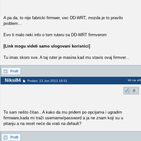
A pa da, to nije fabricki firmwer, vec DD-WRT, mozda je to pravilo
problem...
Evo ti malo neki info o tom ruteru sa DD-WRT firmverom
[Link mogu videti samo ulogovani korisnici]
Tu imas skoro sve. A taj ruter je masina kad mu stavis ovaj firmver...
Profil
Niksi84
Idi na vr
Poslao: 13 Jun 2013 16:51
0
To sam nešto čitao...A kako da mu priđem po opcijama i ugradim
firmware,kada mi traži username/password a ja ne znam koji su u
pitanju a na reset neće da vrati na default?
Profil