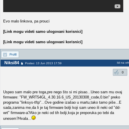
Evo malo linkova, pa prouci
[Link mogu videti samo ulogovani korisnici]
[Link mogu videti samo ulogovani korisnici]
Profil
Niksi84
Idi na vr
Poslao: 13 Jun 2013 17:59
0
Uspeo sam malo pre toga,pre nego što si mi pisao...Uneo sam mu ovaj
firmware: "FW_WRT54GL_4.30.16.6_US_20130308_code,0.bin" preko
programa "linksys-tftp"...Ove godine izašao u martu,tako tamo piše...E
sada,zanima me,da li je taj firmware bolji koji sam uneo ili neki od "dd-
wrt" firmware-a?Ako je neki od tih bolji,koja je preporuka po tebi da
unesem?Hvala...