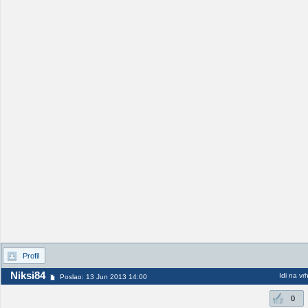
Profil
Niksi84
Idi na vr
Poslao: 13 Jun 2013 14:00
0