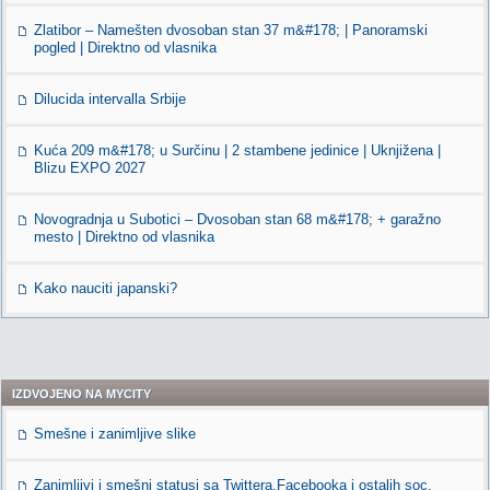
Zlatibor – Namešten dvosoban stan 37 m&#178; | Panoramski
pogled | Direktno od vlasnika
Dilucida intervalla Srbije
Kuća 209 m&#178; u Surčinu | 2 stambene jedinice | Uknjižena |
Blizu EXPO 2027
Novogradnja u Subotici – Dvosoban stan 68 m&#178; + garažno
mesto | Direktno od vlasnika
Kako nauciti japanski?
IZDVOJENO NA MYCITY
Smešne i zanimljive slike
Zanimljivi i smešni statusi sa Twittera,Facebooka i ostalih soc.