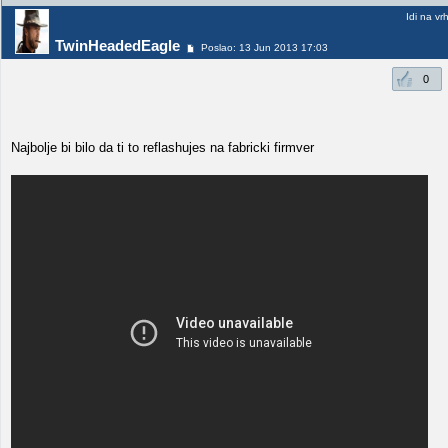
Idi na vr
TwinHeadedEagle
Poslao: 13 Jun 2013 17:03
0
Najbolje bi bilo da ti to reflashujes na fabricki firmver