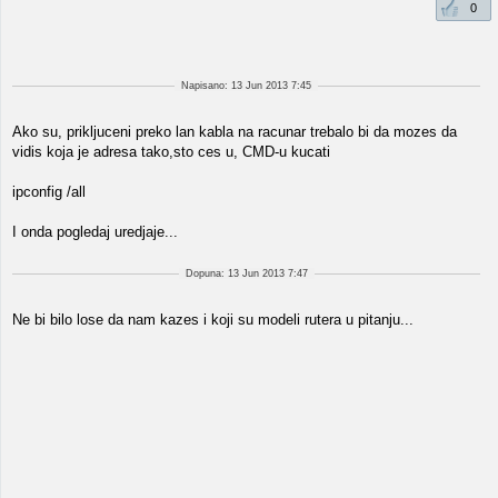
0
Napisano: 13 Jun 2013 7:45
Ako su, prikljuceni preko lan kabla na racunar trebalo bi da mozes da
vidis koja je adresa tako,sto ces u, CMD-u kucati
ipconfig /all
I onda pogledaj uredjaje...
Dopuna: 13 Jun 2013 7:47
Ne bi bilo lose da nam kazes i koji su modeli rutera u pitanju...