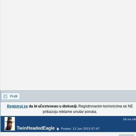
Profil
Registruj se
da bi učestvovao u diskusiji.
Registrovanim korisnicima se NE
prikazuju reklame unutar poruka.
Idi na vr
TwinHeadedEagle
Poslao: 13 Jun 2013 07:47