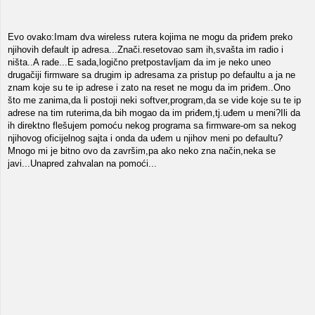
Evo ovako:Imam dva wireless rutera kojima ne mogu da priđem preko
njihovih default ip adresa...Znači.resetovao sam ih,svašta im radio i
ništa..A rade...E sada,logično pretpostavljam da im je neko uneo
drugačiji firmware sa drugim ip adresama za pristup po defaultu a ja ne
znam koje su te ip adrese i zato na reset ne mogu da im priđem..Ono
što me zanima,da li postoji neki softver,program,da se vide koje su te ip
adrese na tim ruterima,da bih mogao da im priđem,tj.uđem u meni?Ili da
ih direktno flešujem pomoću nekog programa sa firmware-om sa nekog
njihovog oficijelnog sajta i onda da uđem u njihov meni po defaultu?
Mnogo mi je bitno ovo da završim,pa ako neko zna način,neka se
javi...Unapred zahvalan na pomoći...