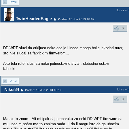
Profil
Idi na vr
TwinHeadedEagle
Poslao: 13 Jun 2013 18:02
0
DD-WRT sluzi da otkljuca neke opcije i inace mnogo bolje iskoristi ruter,
sto nije slucaj sa fabrickim firmverom...
Ako tebi ruter sluzi za neke jednostavne stvari, slobodno ostavi
fabricki...
Profil
Niksi84
Idi na vr
Poslao: 13 Jun 2013 18:10
0
Ma ok,to znam...Ali mi ipak daj preporuku za neki DD-WRT firmware da
mu ubacim,pošto me to zanima sada...I da li mogu isto da ga ubacim