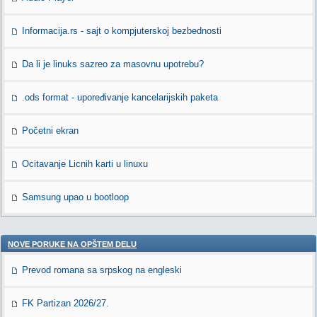
Informacija.rs - sajt o kompjuterskoj bezbednosti
Da li je linuks sazreo za masovnu upotrebu?
.ods format - upoređivanje kancelarijskih paketa
Početni ekran
Ocitavanje Licnih karti u linuxu
Samsung upao u bootloop
NOVE PORUKE NA OPŠTEM DELU
Prevod romana sa srpskog na engleski
FK Partizan 2026/27.