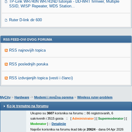
TP-Link WR740N WR741ND tutorijali - DD-WRT firmwer, Multiple
SSID, WISP Repeater, WDS Station...
Ruter D-link dir 600
RSS FEED-OVI OVOG FORUMA
RSS najnovijih topica
RSS poslednjih poruka
RSS izdvojenjih topica (vesti i članci)
»
->
»
MyCity
Hardware
Modemi i mrežna oprema
Wireless ruter-problem
Ko je trenutno na forumu
Ukupno su
3607
korisnika na forumu :: 86 registrovanih, 6
sakrivenih i 3515 gosta :: [
Administrator
] [
Supermoderator
] [
Moderator
] ::
Detaljnije
Najviše korisnika na forumu ikad bilo je
20624
- dana 04 Apr 2026