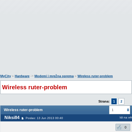
»
->
»
MyCity
Hardware
Modemi i mrežna oprema
Wireless ruter-problem
Wireless ruter-problem
Strana:
1
2
Wireless ruter-problem
1
Niksi84
Idi na vr
Poslao: 13 Jun 2013 00:40
0