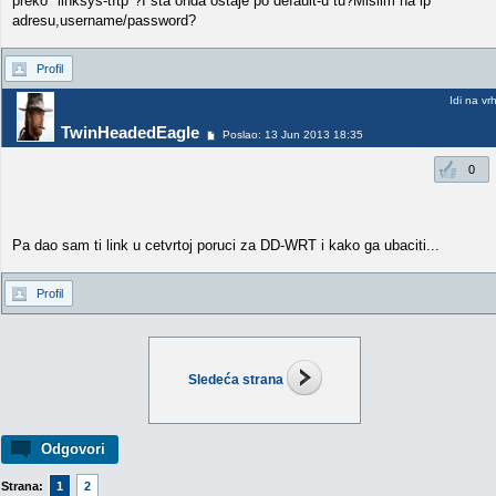
preko "linksys-tftp"?I šta onda ostaje po default-u tu?Mislim na ip
adresu,username/password?
Profil
Idi na vr
TwinHeadedEagle
Poslao: 13 Jun 2013 18:35
0
Pa dao sam ti link u cetvrtoj poruci za DD-WRT i kako ga ubaciti...
Profil
Sledeća strana
Odgovori
Strana:
1
2