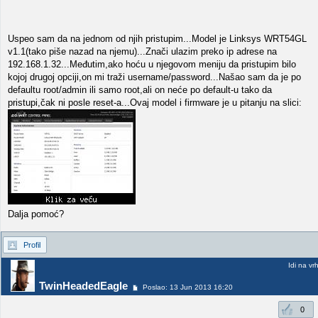
Uspeo sam da na jednom od njih pristupim...Model je Linksys WRT54GL
v1.1(tako piše nazad na njemu)...Znači ulazim preko ip adrese na
192.168.1.32...Međutim,ako hoću u njegovom meniju da pristupim bilo
kojoj drugoj opciji,on mi traži username/password...Našao sam da je po
defaultu root/admin ili samo root,ali on neće po default-u tako da
pristupi,čak ni posle reset-a...Ovaj model i firmware je u pitanju na slici:
Dalja pomoć?
Profil
Idi na vr
TwinHeadedEagle
Poslao: 13 Jun 2013 16:20
0