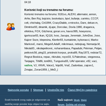
04:18
Korisnici koji su trenutno na forumu:
Korisnici trenutno na forumu:
9191vs
,
ALEXV
,
alternator
,
annon
,
Arhiv
,
Ben Roj
,
bojcistv
,
boskelazo
,
bpvl
,
bufanje
,
carinko
,
CCCP
,
celt
,
chichabg
,
Ciri1994
,
CrazyDiablo
,
crnirocko
,
Dare
,
dekan.m
,
Dimitrise93
,
dinamik
,
dj.ape
,
Dorcolac
,
Dovla 1980
,
draganca
,
efektiva
,
FOX
,
Gitzherai
,
goran.vvv
,
havoc995
,
howyesno
,
igorkozar83
,
ikan
,
IQ116
,
Ivoo
,
Jaxupa
,
Jeremiah
,
JohnDoe
,
Jose
,
Kajzer Soze
,
klepesina
,
Klonfer83
,
kuntakinte
,
kybonacci
,
Marko
Marković
,
marsi
,
MegaVLAdaR
,
mikrimaus
,
nebojsag
,
Nemanja.M
,
Nikola93.
,
nikolapetkovic
,
nsharambasa
,
Papadubi
,
Pekman
,
Petjan
,
petkovic56
,
ping15
,
pristinski korpus
,
proka89
,
Ray1973
,
redstar72
,
Regrut Boskica
,
repac
,
rikirubio
,
royst33
,
S.Palestinac
,
stegonosa
,
Tanjagre
,
Tihi86
,
toni061
,
Tunguska55
,
UAV operator
,
v82
,
vaci
,
vathra
,
VJ
,
VNVK
,
Voice1
,
Vojo06
,
Vrač
,
Zadonbas
,
zajcev1
,
Zmajac
,
Zoran1959
,
|_MeD_|
|
|
Najnovije poruke
Sitemap
Urednički tim
Članci MyCity zajednice
,
Svaki korisnik ovog sajta je odgovoran za
Naši sajtovi:
Vesti
Vojni
sadržaj svoje poruke koju objavi na sajtu.
,
,
forum
Zaštita od virusa