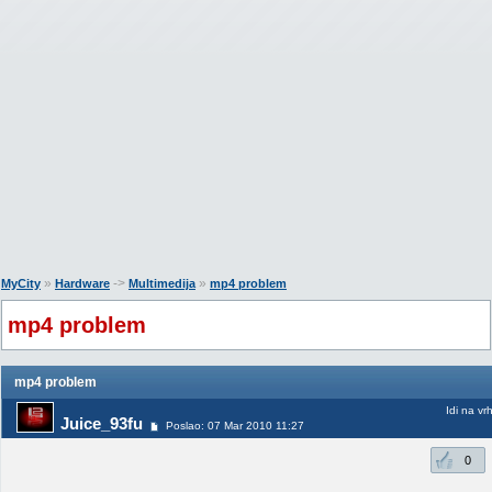
»
->
»
MyCity
Hardware
Multimedija
mp4 problem
mp4 problem
mp4 problem
Idi na vr
Juice_93fu
Poslao: 07 Mar 2010 11:27
0