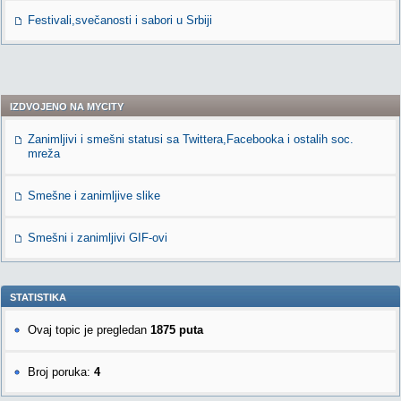
Festivali,svečanosti i sabori u Srbiji
IZDVOJENO NA MYCITY
Zanimljivi i smešni statusi sa Twittera,Facebooka i ostalih soc.
mreža
Smešne i zanimljive slike
Smešni i zanimljivi GIF-ovi
STATISTIKA
Ovaj topic je pregledan
1875 puta
Broj poruka:
4