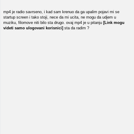
mp4 je radio savrseno, i kad sam krenuo da ga upalim pojavi mi se
startup screen i tako stoji, nece da mi ucita, ne mogu da udjem u
muziku, filomove niti bilo sta drugo. ovaj mp4 je u pitanju
[Link mogu
videti samo ulogovani korisnici]
sta da radim ?