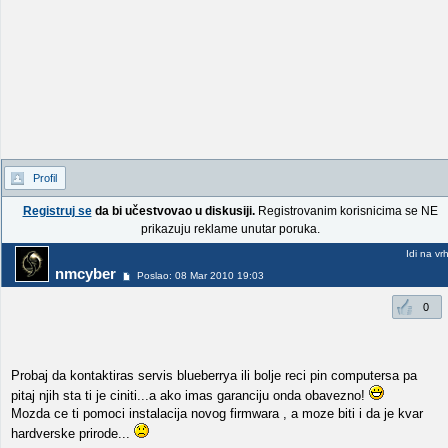
Profil
Registruj se
da bi učestvovao u diskusiji.
Registrovanim korisnicima se NE
prikazuju reklame unutar poruka.
Idi na vr
nmcyber
Poslao: 08 Mar 2010 19:03
0
Probaj da kontaktiras servis blueberrya ili bolje reci pin computersa pa
pitaj njih sta ti je ciniti...a ako imas garanciju onda obavezno!
Mozda ce ti pomoci instalacija novog firmwara , a moze biti i da je kvar
hardverske prirode...