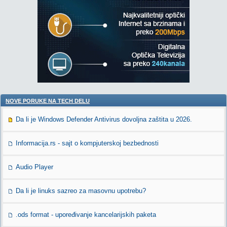
NOVE PORUKE NA TECH DELU
Da li je Windows Defender Antivirus dovoljna zaštita u 2026.
Informacija.rs - sajt o kompjuterskoj bezbednosti
Audio Player
Da li je linuks sazreo za masovnu upotrebu?
.ods format - upoređivanje kancelarijskih paketa