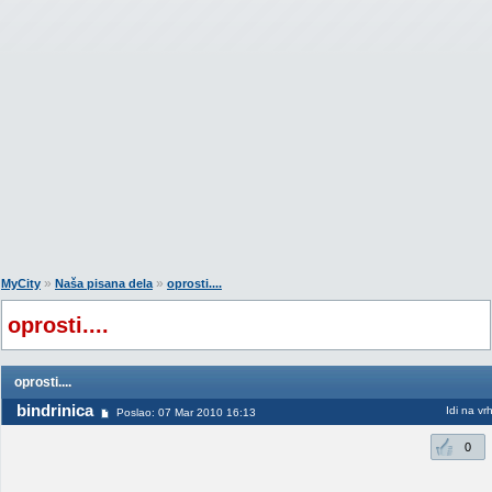
»
»
MyCity
Naša pisana dela
oprosti....
oprosti....
oprosti....
bindrinica
Idi na vr
Poslao: 07 Mar 2010 16:13
0