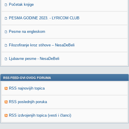
Početak knjige
PESMA GODINE 2023. - LYRICOM CLUB
Pesme na engleskom
Filozofiranje kroz stihove – NesaDeBeli
Ljubavne pesme - NesaDeBeli
RSS FEED-OVI OVOG FORUMA
RSS najnovijih topica
RSS poslednjih poruka
RSS izdvojenjih topica (vesti i članci)