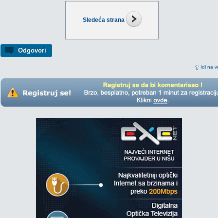
Sledeća strana
Odgovori
Idi na v