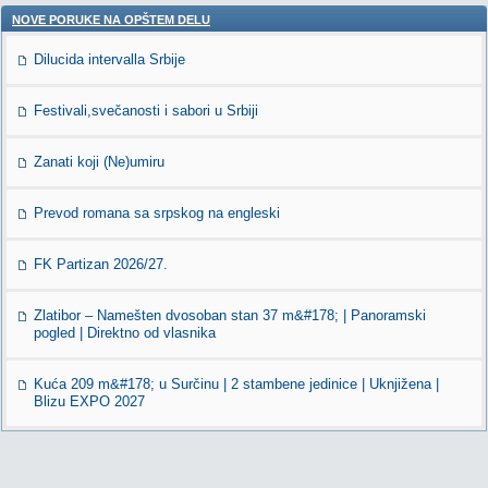
NOVE PORUKE NA OPŠTEM DELU
Dilucida intervalla Srbije
Festivali,svečanosti i sabori u Srbiji
Zanati koji (Ne)umiru
Prevod romana sa srpskog na engleski
FK Partizan 2026/27.
Zlatibor – Namešten dvosoban stan 37 m&#178; | Panoramski
pogled | Direktno od vlasnika
Kuća 209 m&#178; u Surčinu | 2 stambene jedinice | Uknjižena |
Blizu EXPO 2027