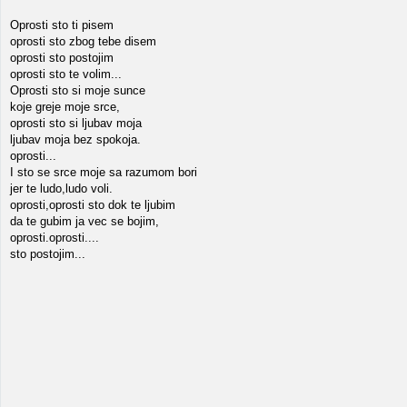
Oprosti sto ti pisem
oprosti sto zbog tebe disem
oprosti sto postojim
oprosti sto te volim...
Oprosti sto si moje sunce
koje greje moje srce,
oprosti sto si ljubav moja
ljubav moja bez spokoja.
oprosti...
I sto se srce moje sa razumom bori
jer te ludo,ludo voli.
oprosti,oprosti sto dok te ljubim
da te gubim ja vec se bojim,
oprosti.oprosti....
sto postojim...