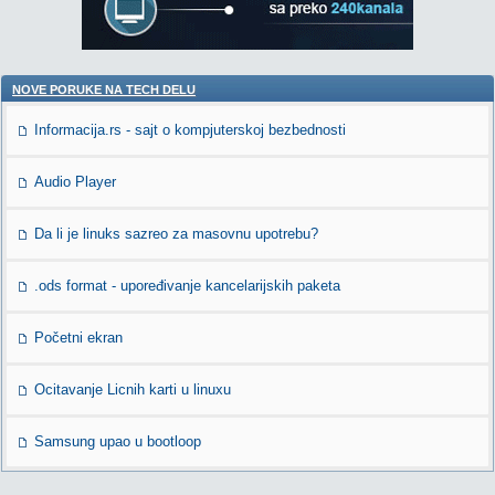
NOVE PORUKE NA TECH DELU
Informacija.rs - sajt o kompjuterskoj bezbednosti
Audio Player
Da li je linuks sazreo za masovnu upotrebu?
.ods format - upoređivanje kancelarijskih paketa
Početni ekran
Ocitavanje Licnih karti u linuxu
Samsung upao u bootloop