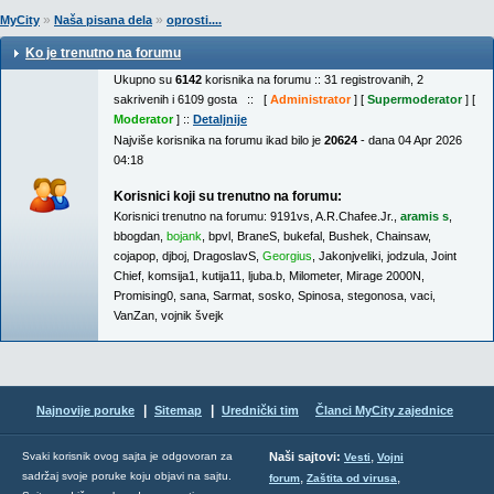
»
»
MyCity
Naša pisana dela
oprosti....
Ko je trenutno na forumu
Ukupno su
6142
korisnika na forumu :: 31 registrovanih, 2
sakrivenih i 6109 gosta :: [
Administrator
] [
Supermoderator
] [
Moderator
] ::
Detaljnije
Najviše korisnika na forumu ikad bilo je
20624
- dana 04 Apr 2026
04:18
Korisnici koji su trenutno na forumu:
Korisnici trenutno na forumu:
9191vs
,
A.R.Chafee.Jr.
,
aramis s
,
bbogdan
,
bojank
,
bpvl
,
BraneS
,
bukefal
,
Bushek
,
Chainsaw
,
cojapop
,
djboj
,
DragoslavS
,
Georgius
,
Jakonjveliki
,
jodzula
,
Joint
Chief
,
komsija1
,
kutija11
,
ljuba.b
,
Milometer
,
Mirage 2000N
,
Promising0
,
sana
,
Sarmat
,
sosko
,
Spinosa
,
stegonosa
,
vaci
,
VanZan
,
vojnik švejk
|
|
Najnovije poruke
Sitemap
Urednički tim
Članci MyCity zajednice
,
Svaki korisnik ovog sajta je odgovoran za
Naši sajtovi:
Vesti
Vojni
sadržaj svoje poruke koju objavi na sajtu.
,
,
forum
Zaštita od virusa