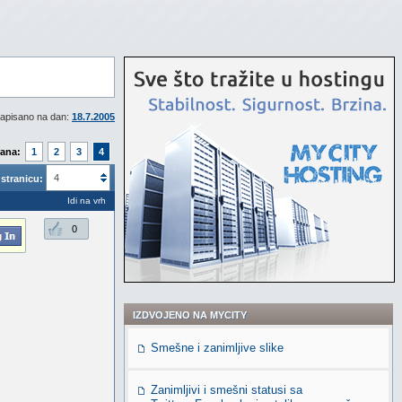
apisano na dan:
18.7.2005
rana:
1
2
3
4
4
stranicu:
Idi na vrh
0
IZDVOJENO NA MYCITY
Smešne i zanimljive slike
Zanimljivi i smešni statusi sa