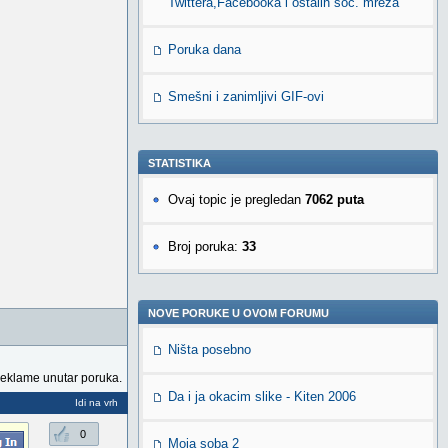
Twittera,Facebooka i ostalih soc. mreža
Poruka dana
Smešni i zanimljivi GIF-ovi
STATISTIKA
Ovaj topic je pregledan
7062 puta
Broj poruka:
33
NOVE PORUKE U OVOM FORUMU
Ništa posebno
reklame unutar poruka.
Da i ja okacim slike - Kiten 2006
Idi na vrh
0
Moja soba 2