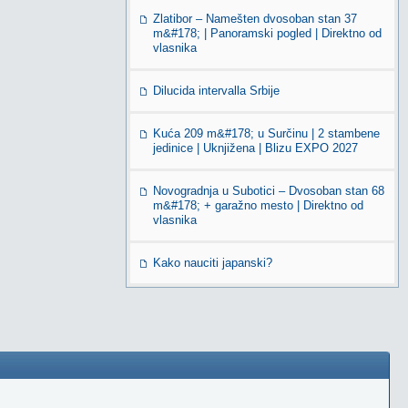
Zlatibor – Namešten dvosoban stan 37
m&#178; | Panoramski pogled | Direktno od
vlasnika
Dilucida intervalla Srbije
Kuća 209 m&#178; u Surčinu | 2 stambene
jedinice | Uknjižena | Blizu EXPO 2027
Novogradnja u Subotici – Dvosoban stan 68
m&#178; + garažno mesto | Direktno od
vlasnika
Kako nauciti japanski?