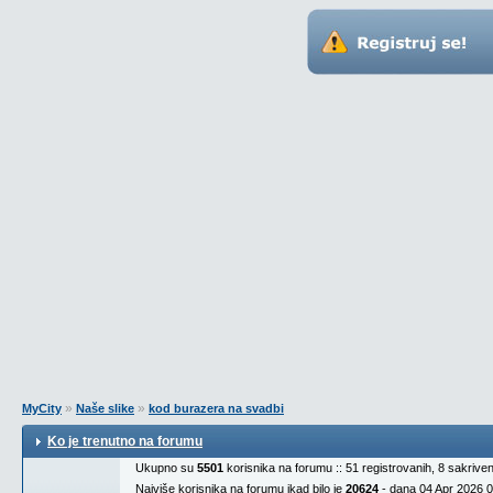
»
»
MyCity
Naše slike
kod burazera na svadbi
Ko je trenutno na forumu
Ukupno su
5501
korisnika na forumu :: 51 registrovanih, 8 sakrive
Najviše korisnika na forumu ikad bilo je
20624
- dana 04 Apr 2026 