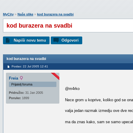
»
»
MyCity
Naše slike
kod burazera na svadbi
kod burazera na svadbi
Napiši novu temu
Odgovori
kod burazera na svadbi
Poslao: 22 Jul 2005 12:41
Freia
Prijatelj foruma
@m4rko
Pridružio:
31 Jan 2005
Poruke:
1899
Nece grom u koprive, koliko god se ona
valja jedan razmak izmedju ove dve rec
ma da znas kako, sam se samo upecala