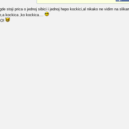
 stoji prica o jednoj sibici i jednoj hepo kockici,al nikako ne vidim na slika
se,a kockica ,ko kockica....
SEO!