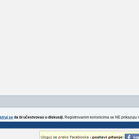
struj se
da bi učestvovao u diskusiji.
Registrovanim korisnicima se NE prikazuju 