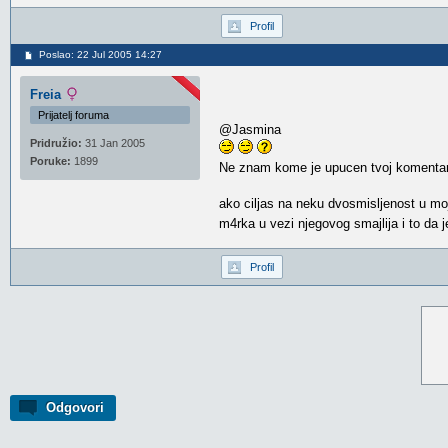
Profil
Poslao: 22 Jul 2005 14:27
Freia
Prijatelj foruma
@Jasmina
Pridružio:
31 Jan 2005
Poruke:
1899
Ne znam kome je upucen tvoj komentar
ako ciljas na neku dvosmisljenost u moj
m4rka u vezi njegovog smajlija i to da j
Profil
Odgovori