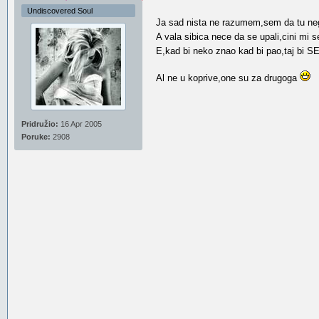
Undiscovered Soul
Ja sad nista ne razumem,sem da tu negde
A vala sibica nece da se upali,cini mi 
E,kad bi neko znao kad bi pao,taj bi 
Al ne u koprive,one su za drugoga
Pridružio:
16 Apr 2005
Poruke:
2908