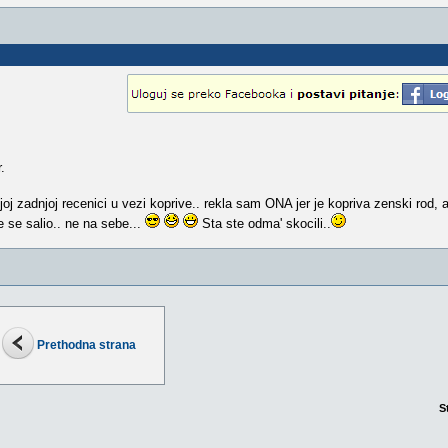
.
oj zadnjoj recenici u vezi koprive.. rekla sam ONA jer je kopriva zenski rod, 
e se salio.. ne na sebe...
Sta ste odma' skocili..
Prethodna strana
S