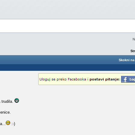
N
St
Skokni na 
 trudila.
enice.
...
:-)