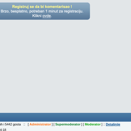
nih i 5442 gosta :: [
Administrator
] [
Supermoderator
] [
Moderator
] ::
Detaljnije
04:18