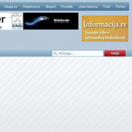
Uloguj se
Registruj se
Blogovi
Pravilnik
Lista članova
Traži
Pomoć