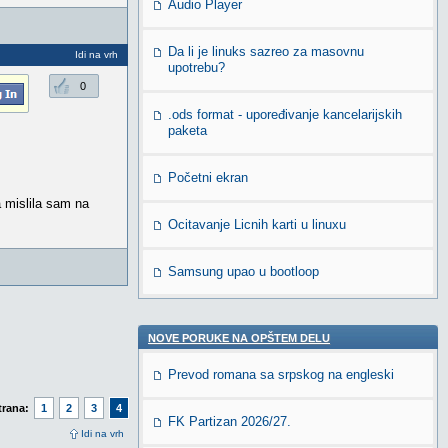
Audio Player
Da li je linuks sazreo za masovnu
Idi na vrh
upotrebu?
0
.ods format - upoređivanje kancelarijskih
paketa
Početni ekran
a mislila sam na
Ocitavanje Licnih karti u linuxu
Samsung upao u bootloop
NOVE PORUKE NA OPŠTEM DELU
Prevod romana sa srpskog na engleski
trana:
1
2
3
4
FK Partizan 2026/27.
Idi na vrh