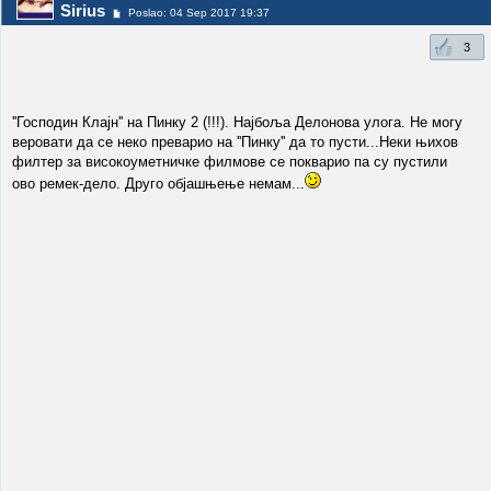
Sirius
Poslao: 04 Sep 2017 19:37
3
''Господин Клајн'' на Пинку 2 (!!!). Најбоља Делонова улога. Не могу
веровати да се неко преварио на ''Пинку'' да то пусти...Неки њихов
филтер за високоуметничке филмове се покварио па су пустили
ово ремек-дело. Друго објашњење немам...