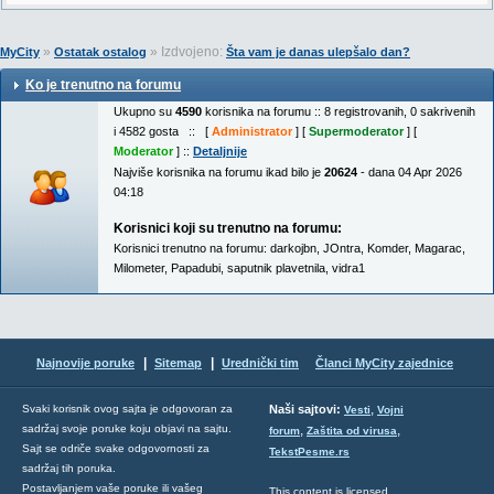
»
» Izdvojeno:
MyCity
Ostatak ostalog
Šta vam je danas ulepšalo dan?
Ko je trenutno na forumu
Ukupno su
4590
korisnika na forumu :: 8 registrovanih, 0 sakrivenih
i 4582 gosta :: [
Administrator
] [
Supermoderator
] [
Moderator
] ::
Detaljnije
Najviše korisnika na forumu ikad bilo je
20624
- dana 04 Apr 2026
04:18
Korisnici koji su trenutno na forumu:
Korisnici trenutno na forumu:
darkojbn
,
JOntra
,
Komder
,
Magarac
,
Milometer
,
Papadubi
,
saputnik plavetnila
,
vidra1
|
|
Najnovije poruke
Sitemap
Urednički tim
Članci MyCity zajednice
,
Svaki korisnik ovog sajta je odgovoran za
Naši sajtovi:
Vesti
Vojni
sadržaj svoje poruke koju objavi na sajtu.
,
,
forum
Zaštita od virusa
Sajt se odriče svake odgovornosti za
TekstPesme.rs
sadržaj tih poruka.
Postavljanjem vaše poruke ili vašeg
This content is licensed