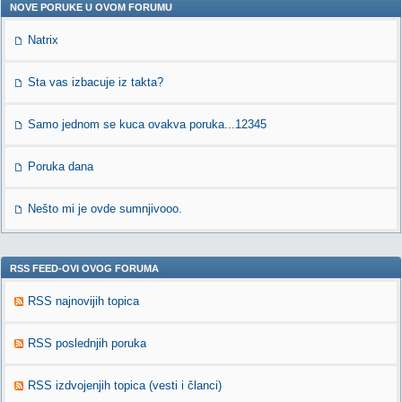
NOVE PORUKE U OVOM FORUMU
Natrix
Sta vas izbacuje iz takta?
Samo jednom se kuca ovakva poruka...12345
Poruka dana
Nešto mi je ovde sumnjivooo.
RSS FEED-OVI OVOG FORUMA
RSS najnovijih topica
RSS poslednjih poruka
RSS izdvojenjih topica (vesti i članci)