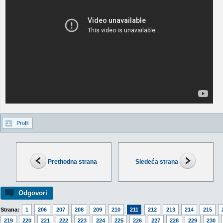
Profil
Prethodna strana
Sledeća strana
Odgovori
Strana:
1
206
207
208
209
210
211
212
213
214
215
219
220
221
222
223
224
225
226
227
228
229
230