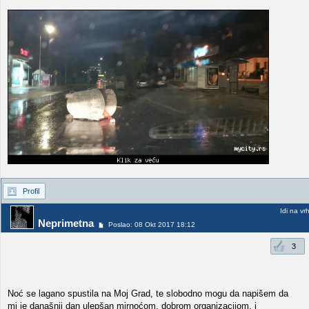
Profil
Idi na vr
Neprimetna
Poslao: 08 Okt 2017 18:12
3
Noć se lagano spustila na Moj Grad, te slobodno mogu da napišem da
mi je današnji dan ulepšan mirnoćom, dobrom organizacijom, i