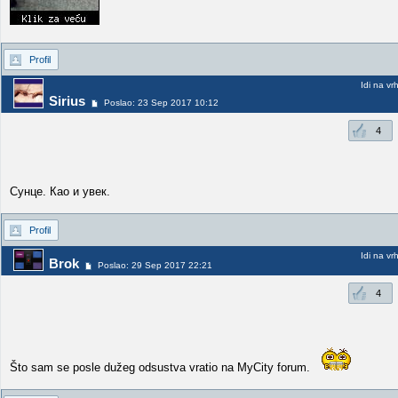
Profil
Idi na vr
Sirius
Poslao: 23 Sep 2017 10:12
4
Сунце. Као и увек.
Profil
Idi na vr
Brok
Poslao: 29 Sep 2017 22:21
4
Što sam se posle dužeg odsustva vratio na MyCity forum.