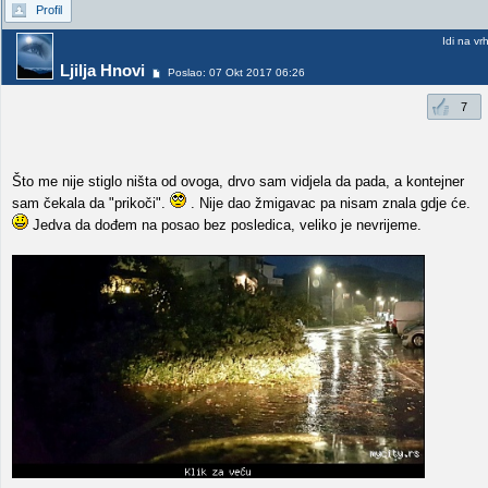
Profil
Idi na vr
Ljilja Hnovi
Poslao: 07 Okt 2017 06:26
7
Što me nije stiglo ništa od ovoga, drvo sam vidjela da pada, a kontejner
sam čekala da "prikoči".
. Nije dao žmigavac pa nisam znala gdje će.
Jedva da dođem na posao bez posledica, veliko je nevrijeme.