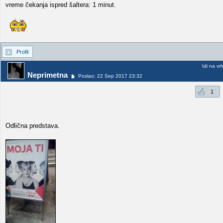
vreme čekanja ispred šaltera: 1 minut.
Profil
Idi na vr
Neprimetna
Poslao: 22 Sep 2017 23:32
1
Odlična predstava.