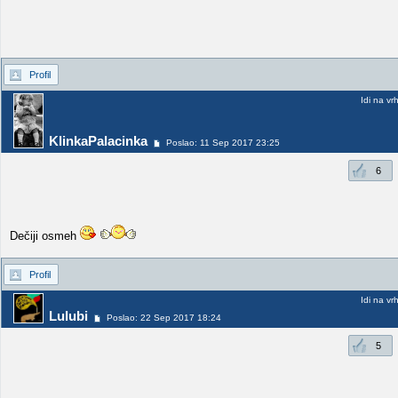
Profil
Idi na vr
KlinkaPalacinka
Poslao: 11 Sep 2017 23:25
6
Dečiji osmeh
Profil
Idi na vr
Lulubi
Poslao: 22 Sep 2017 18:24
5