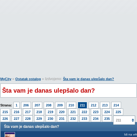
»
» Izdvojeno:
MyCity
Ostatak ostalog
Šta vam je danas ulepšalo dan?
Šta vam je danas ulepšalo dan?
Strana:
1
206
207
208
209
210
211
212
213
214
215
216
217
218
219
220
221
222
223
224
225
226
227
228
229
230
231
232
233
234
235
211
Šta vam je danas ulepšalo dan?
Idi na vr