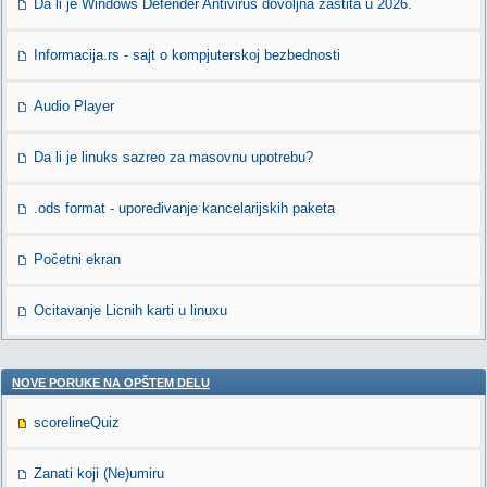
Da li je Windows Defender Antivirus dovoljna zaštita u 2026.
Informacija.rs - sajt o kompjuterskoj bezbednosti
Audio Player
Da li je linuks sazreo za masovnu upotrebu?
.ods format - upoređivanje kancelarijskih paketa
Početni ekran
Ocitavanje Licnih karti u linuxu
NOVE PORUKE NA OPŠTEM DELU
scorelineQuiz
Zanati koji (Ne)umiru