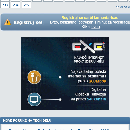
233
234
235
Idi na v
NOVE PORUKE NA TECH DELU