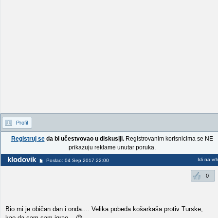
Profil
Registruj se
da bi učestvovao u diskusiji.
Registrovanim korisnicima se NE
prikazuju reklame unutar poruka.
klodovik
Idi na vr
Poslao: 04 Sep 2017 22:00
0
Bio mi je običan dan i onda.... Velika pobeda košarkaša protiv Turske,
kao da sam sam igrao....😝