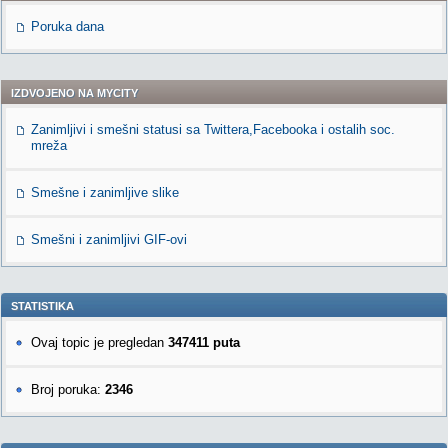
Poruka dana
IZDVOJENO NA MYCITY
Zanimljivi i smešni statusi sa Twittera,Facebooka i ostalih soc.
mreža
Smešne i zanimljive slike
Smešni i zanimljivi GIF-ovi
STATISTIKA
Ovaj topic je pregledan
347411 puta
Broj poruka:
2346