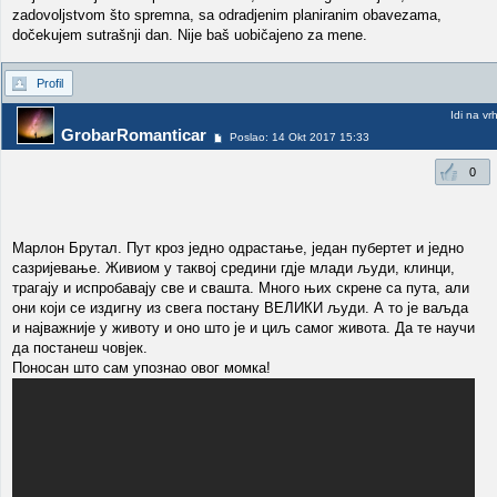
zadovoljstvom što spremna, sa odradjenim planiranim obavezama,
dočekujem sutrašnji dan. Nije baš uobičajeno za mene.
Profil
Idi na vr
GrobarRomanticar
Poslao: 14 Okt 2017 15:33
0
Марлон Брутал. Пут кроз једно одрастање, један пубертет и једно
сазријевање. Живиом у таквој средини гдје млади људи, клинци,
трагају и испробавају све и свашта. Много њих скрене са пута, али
они који се издигну из свега постану ВЕЛИКИ људи. А то је ваљда
и најважније у животу и оно што је и циљ самог живота. Да те научи
да постанеш човјек.
Поносан што сам упознао овог момка!