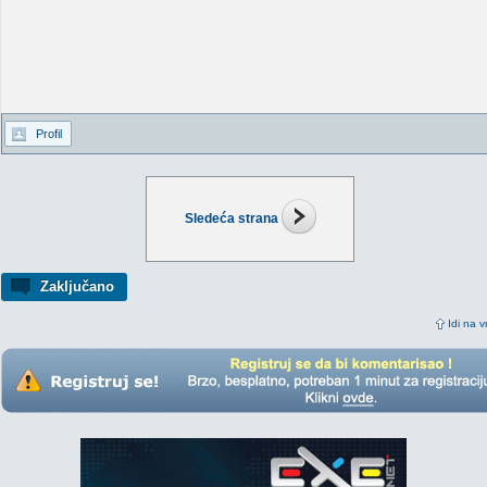
Profil
Sledeća strana
Zaključano
Idi na v