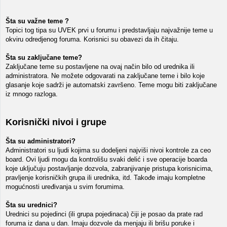
Šta su važne teme ?
Topici tog tipa su UVEK prvi u forumu i predstavljaju najvažnije teme u
okviru odredjenog foruma. Korisnici su obavezi da ih čitaju.
Šta su zaključane teme?
Zaključane teme su postavljene na ovaj način bilo od urednika ili
administratora. Ne možete odgovarati na zaključane teme i bilo koje
glasanje koje sadrži je automatski završeno. Teme mogu biti zaključane
iz mnogo razloga.
Korisnički nivoi i grupe
Šta su administratori?
Administratori su ljudi kojima su dodeljeni najviši nivoi kontrole za ceo
board. Ovi ljudi mogu da kontrolišu svaki delić i sve operacije boarda
koje uključuju postavljanje dozvola, zabranjivanje pristupa korisnicima,
pravljenje korisničkih grupa ili urednika, itd. Takođe imaju kompletne
mogućnosti uređivanja u svim forumima.
Šta su urednici?
Urednici su pojedinci (ili grupa pojedinaca) čiji je posao da prate rad
foruma iz dana u dan. Imaju dozvole da menjaju ili brišu poruke i