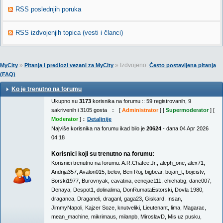
RSS poslednjih poruka
RSS izdvojenjih topica (vesti i članci)
»
» Izdvojeno:
MyCity
Pitanja i predlozi vezani za MyCity
Često postavljena pitanja
(FAQ)
Ko je trenutno na forumu
Ukupno su
3173
korisnika na forumu :: 59 registrovanih, 9
sakrivenih i 3105 gosta :: [
Administrator
] [
Supermoderator
] [
Moderator
] ::
Detaljnije
Najviše korisnika na forumu ikad bilo je
20624
- dana 04 Apr 2026
04:18
Korisnici koji su trenutno na forumu:
Korisnici trenutno na forumu:
A.R.Chafee.Jr.
,
aleph_one
,
alex71
,
Andrija357
,
Avalon015
,
belov
,
Ben Roj
,
bigbear
,
bojan_t
,
bojcistv
,
Borski1977
,
Burovnyak
,
cavatina
,
cenejac111
,
chichabg
,
dane007
,
Denaya
,
Despot1
,
dolinalima
,
DonRumataEstorski
,
Dovla 1980
,
draganca
,
Draganeli
,
draganl
,
gaga23
,
Giskard
,
Insan
,
JimmyNapoli
,
Kajzer Soze
,
knutveliki
,
Lieutenant
,
lima
,
Magarac
,
mean_machine
,
mikrimaus
,
milanpb
,
MiroslavD
,
Mis uz pusku
,