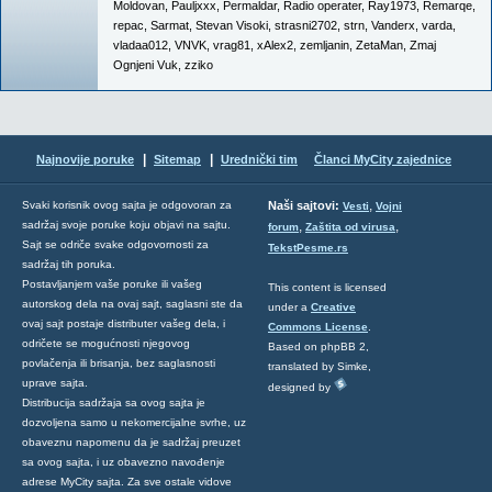
Moldovan
,
Pauljxxx
,
Permaldar
,
Radio operater
,
Ray1973
,
Remarqe
,
repac
,
Sarmat
,
Stevan Visoki
,
strasni2702
,
strn
,
Vanderx
,
varda
,
vladaa012
,
VNVK
,
vrag81
,
xAlex2
,
zemljanin
,
ZetaMan
,
Zmaj
Ognjeni Vuk
,
zziko
|
|
Najnovije poruke
Sitemap
Urednički tim
Članci MyCity zajednice
,
Svaki korisnik ovog sajta je odgovoran za
Naši sajtovi:
Vesti
Vojni
sadržaj svoje poruke koju objavi na sajtu.
,
,
forum
Zaštita od virusa
Sajt se odriče svake odgovornosti za
TekstPesme.rs
sadržaj tih poruka.
Postavljanjem vaše poruke ili vašeg
This content is licensed
autorskog dela na ovaj sajt, saglasni ste da
under a
Creative
ovaj sajt postaje distributer vašeg dela, i
Commons License
.
odričete se mogućnosti njegovog
Based on phpBB 2,
povlačenja ili brisanja, bez saglasnosti
translated by Simke,
uprave sajta.
designed by
Distribucija sadržaja sa ovog sajta je
dozvoljena samo u nekomercijalne svrhe, uz
obaveznu napomenu da je sadržaj preuzet
sa ovog sajta, i uz obavezno navođenje
adrese MyCity sajta. Za sve ostale vidove