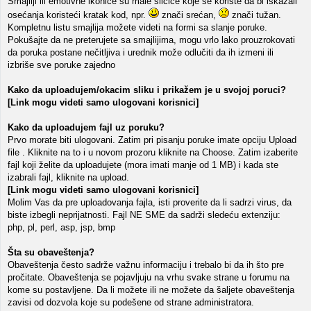
Smajliji ili emotivne ikonice su male sličice koje se koriste da bi iskazali
osećanja koristeći kratak kod, npr.
znači srećan,
znači tužan.
Kompletnu listu smajlija možete videti na formi sa slanje poruke.
Pokušajte da ne preterujete sa smajlijima, mogu vrlo lako prouzrokovati
da poruka postane nečitljiva i urednik može odlučiti da ih izmeni ili
izbriše sve poruke zajedno
Kako da uploadujem/okacim sliku i prikažem je u svojoj poruci?
[Link mogu videti samo ulogovani korisnici]
Kako da uploadujem fajl uz poruku?
Prvo morate biti ulogovani. Zatim pri pisanju poruke imate opciju Upload
file . Kliknite na to i u novom prozoru kliknite na Choose. Zatim izaberite
fajl koji želite da uploadujete (mora imati manje od 1 MB) i kada ste
izabrali fajl, kliknite na upload.
[Link mogu videti samo ulogovani korisnici]
Molim Vas da pre uploadovanja fajla, isti proverite da li sadrzi virus, da
biste izbegli neprijatnosti. Fajl NE SME da sadrži sledeću extenziju:
php, pl, perl, asp, jsp, bmp
Šta su obaveštenja?
Obaveštenja često sadrže važnu informaciju i trebalo bi da ih što pre
pročitate. Obaveštenja se pojavljuju na vrhu svake strane u forumu na
kome su postavljene. Da li možete ili ne možete da šaljete obaveštenja
zavisi od dozvola koje su podešene od strane administratora.