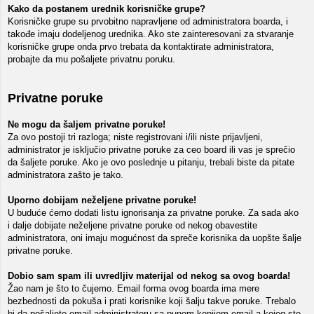
Kako da postanem urednik korisničke grupe?
Korisničke grupe su prvobitno napravljene od administratora boarda, i
takođe imaju dodeljenog urednika. Ako ste zainteresovani za stvaranje
korisničke grupe onda prvo trebata da kontaktirate administratora,
probajte da mu pošaljete privatnu poruku.
Privatne poruke
Ne mogu da šaljem privatne poruke!
Za ovo postoji tri razloga; niste registrovani i/ili niste prijavljeni,
administrator je isključio privatne poruke za ceo board ili vas je sprečio
da šaljete poruke. Ako je ovo poslednje u pitanju, trebali biste da pitate
administratora zašto je tako.
Uporno dobijam neželjene privatne poruke!
U buduće ćemo dodati listu ignorisanja za privatne poruke. Za sada ako
i dalje dobijate neželjene privatne poruke od nekog obavestite
administratora, oni imaju mogućnost da spreče korisnika da uopšte šalje
privatne poruke.
Dobio sam spam ili uvredljiv materijal od nekog sa ovog boarda!
Žao nam je što to čujemo. Email forma ovog boarda ima mere
bezbednosti da pokuša i prati korisnike koji šalju takve poruke. Trebalo
bi da pošaljete email administratoru sa punom kopijom email-a kojeg ste