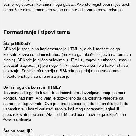
Samo registrovani korisnici mogu glasati. Ako ste registrovani i još uvek
ne možete glasati onda verovatno nemate adekvatna prava pristupa.
Formatiranje i tipovi tema
Šta je BBKod?
BBKod je specijalna implementacija HTML-a, a da li možete da ga
koristite zavisi od administratora (možete ga takođe isključiti na formi za
slanje). BBKode je sličan stilovima u HTML-u, tagovi su ubačeni između
vitičastih zagrada [ i ] pre nego < i > i nude veću kontrolu kako i šta se
prikazuje. Za više informacija o BBKodu pogledajte uputstvo kome
možete pristupiti sa strane za pisanje.
Da li mogu da koristim HTML?
To zavisi od toga da li vam to administrator dozvoljava, imaju potpunu
kontrolu nad njim. Ako vam je dozvoljeno da ga koristite videćete da
samo neki tagovi rade. Ovo je mera bezbednosti da bi sprečila ljude da
uznemiravaju board koristeći tagove koji mogu poremetiti izgled ili
prouzrokovati probleme. Ako je HTML uključen možete ga isključiti na
formi za pisanje.
Šta su smajliji?