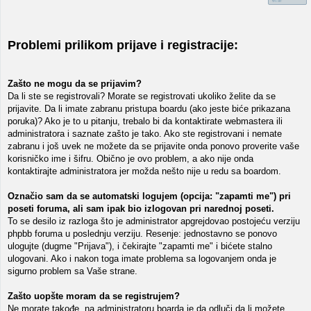
Problemi prilikom prijave i registracije:
Zašto ne mogu da se prijavim?
Da li ste se registrovali? Morate se registrovati ukoliko želite da se
prijavite. Da li imate zabranu pristupa boardu (ako jeste biće prikazana
poruka)? Ako je to u pitanju, trebalo bi da kontaktirate webmastera ili
administratora i saznate zašto je tako. Ako ste registrovani i nemate
zabranu i još uvek ne možete da se prijavite onda ponovo proverite vaše
korisničko ime i šifru. Obično je ovo problem, a ako nije onda
kontaktirajte administratora jer možda nešto nije u redu sa boardom.
Označio sam da se automatski logujem (opcija: "zapamti me") pri
poseti foruma, ali sam ipak bio izlogovan pri narednoj poseti.
To se desilo iz razloga što je administrator apgrejdovao postojeću verziju
phpbb foruma u poslednju verziju. Resenje: jednostavno se ponovo
ulogujte (dugme "Prijava"), i čekirajte "zapamti me" i bićete stalno
ulogovani. Ako i nakon toga imate problema sa logovanjem onda je
sigurno problem sa Vaše strane.
Zašto uopšte moram da se registrujem?
Ne morate takođe, na administratoru boarda je da odluči da li možete