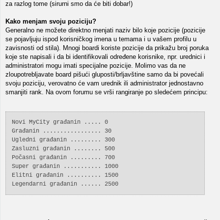
za razlog tome (sirurni smo da će biti dobar!)
Kako menjam svoju poziciju?
Generalno ne možete direktno menjati naziv bilo koje pozicije (pozicije
se pojavljuju ispod korisničkog imena u temama i u vašem profilu u
zavisnosti od stila). Mnogi boardi koriste pozicije da prikažu broj poruka
koje ste napisali i da bi identifikovali određene korisnike, npr. urednici i
administratori mogu imati specijalne pozicije. Molimo vas da ne
zloupotrebljavate board pišući gluposti/brljavštine samo da bi povećali
svoju poziciju, verovatno će vam urednik ili administrator jednostavno
smanjiti rank. Na ovom forumu se vrši rangiranje po sledećem principu:
Novi MyCity građanin ..... 0
Građanin ................. 30
Ugledni građanin ......... 300
Zasluzni građanin ........ 500
Počasni građanin ......... 700
Super građanin ........... 1000
Elitni građanin .......... 1500
Legendarni građanin ...... 2500