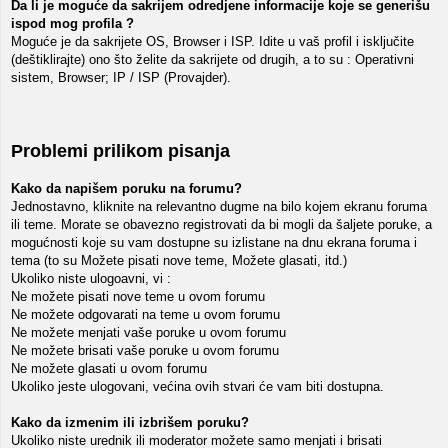
Da li je moguće da sakrijem odredjene informacije koje se generišu
ispod mog profila ?
Moguće je da sakrijete OS, Browser i ISP. Idite u vaš profil i isključite
(deštiklirajte) ono što želite da sakrijete od drugih, a to su : Operativni
sistem, Browser; IP / ISP (Provajder).
Problemi prilikom pisanja
Kako da napišem poruku na forumu?
Jednostavno, kliknite na relevantno dugme na bilo kojem ekranu foruma
ili teme. Morate se obavezno registrovati da bi mogli da šaljete poruke, a
mogućnosti koje su vam dostupne su izlistane na dnu ekrana foruma i
tema (to su Možete pisati nove teme, Možete glasati, itd.)
Ukoliko niste ulogoavni, vi :
Ne možete pisati nove teme u ovom forumu
Ne možete odgovarati na teme u ovom forumu
Ne možete menjati vaše poruke u ovom forumu
Ne možete brisati vaše poruke u ovom forumu
Ne možete glasati u ovom forumu
Ukoliko jeste ulogovani, većina ovih stvari će vam biti dostupna.
Kako da izmenim ili izbrišem poruku?
Ukoliko niste urednik ili moderator možete samo menjati i brisati