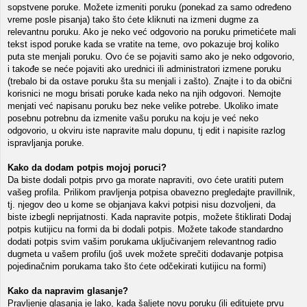
sopstvene poruke. Možete izmeniti poruku (ponekad za samo određeno
vreme posle pisanja) tako što ćete kliknuti na izmeni dugme za
relevantnu poruku. Ako je neko već odgovorio na poruku primetićete mali
tekst ispod poruke kada se vratite na teme, ovo pokazuje broj koliko
puta ste menjali poruku. Ovo će se pojaviti samo ako je neko odgovorio,
i takođe se neće pojaviti ako urednici ili administratori izmene poruku
(trebalo bi da ostave poruku šta su menjali i zašto). Znajte i to da obični
korisnici ne mogu brisati poruke kada neko na njih odgovori. Nemojte
menjati već napisanu poruku bez neke velike potrebe. Ukoliko imate
posebnu potrebnu da izmenite vašu poruku na koju je već neko
odgovorio, u okviru iste napravite malu dopunu, tj edit i napisite razlog
ispravljanja poruke.
Kako da dodam potpis mojoj poruci?
Da biste dodali potpis prvo ga morate napraviti, ovo ćete uratiti putem
vašeg profila. Prilikom pravljenja potpisa obavezno pregledajte pravillnik,
tj. njegov deo u kome se objanjava kakvi potpisi nisu dozvoljeni, da
biste izbegli neprijatnosti. Kada napravite potpis, možete štiklirati Dodaj
potpis kutijicu na formi da bi dodali potpis. Možete takođe standardno
dodati potpis svim vašim porukama uključivanjem relevantnog radio
dugmeta u vašem profilu (još uvek možete sprečiti dodavanje potpisa
pojedinačnim porukama tako što ćete odčekirati kutijicu na formi)
Kako da napravim glasanje?
Pravljenje glasanja je lako, kada šaljete novu poruku (ili editujete prvu