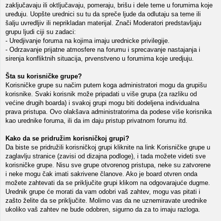
zaključavaju ili oktljučavaju, pomeraju, brišu i dele teme u forumima koje
uređuju. Uopšte urednici su tu da spreče ljude da odlutaju sa teme ili
šalju uvredljiv ili neprikladan materijal. Znači Moderatori predstavljaju
grupu ljudi ciji su zadaci:
- Uredjivanje foruma na kojima imaju urednicke privilegije.
- Odrzavanje prijatne atmosfere na forumu i sprecavanje nastajanja i
sirenja konfliktnih situacija, prvenstveno u forumima koje uredjuju.
Šta su korisničke grupe?
Korisničke grupe su načim putem koga administratori mogu da grupišu
korisnike. Svaki korisnik može pripadati u više grupa (za razliku od
većine drugih boarda) i svakoj grupi mogu biti dodeljena individualna
prava pristupa. Ovo olakšava administratorima da podese više korisnika
kao urednike foruma, ili da im daju pristup privatnom forumu itd.
Kako da se pridružim korisničkoj grupi?
Da biste se pridružili korisničkoj grupi kliknite na link Korisničke grupe u
zaglavlju stranice (zavisi od dizajna podloge), i tada možete videti sve
korisničke grupe. Nisu sve grupe otvorenog pristupa, neke su zatvorene
i neke mogu čak imati sakrivene članove. Ako je board otvren onda
možete zahtevati da se priključite grupi klikom na odgovarajuće dugme.
Urednik grupe će morati da vam odobri vaš zahtev, mogu vas pitati i
zašto želite da se priključite. Molimo vas da ne uznemiravate urednike
ukoliko vaš zahtev ne bude odobren, sigurno da za to imaju razloga.