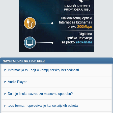
NOVE PORUKE NA TECH DELU
Informacija.rs - sajt o kompjuterskoj bezbednosti
Audio Player
Da li je linuks sazreo za masovnu upotrebu?
.ods format - upoređivanje kancelarijskih paketa