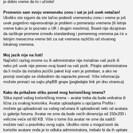
je dobro vreme da to i učinite!
Promenio sam svoju vremensku zonu i sat je još uvek netačan!
Ukoliko ste sigurni da ste tačno podesili vremensku zonu i vreme je još
uvek pogrešno najverovatnije je problem u pomeranju vremena (ili letnje
vreme kako je to poznato u UK i drugim mestima). Board nije dizajniran
da razlikuje promene između standardnog i pomerenog vremena pa će u
letnjim mesecima vreme biti za sat vremena različito od stvarnog
lokalnog vremena.
Moj jezik nije na listi!
Najčešći razlog ovome su ili administrator nije instalirao vaš jezik ili
neko još uvek nije preveo ovaj board na vaš jezik. Pitajte administratora
da li može da instalira jezički paket koji vam je potreban, a ako ne
postoji osećajte se slobodnim da napravite prevod. Više informacija
možete pronaći na sajtu phpBB grupe (pogledajte link pri dnu stranica)
Kako da prikažem sliku pored mog korisničkog imena?
Slika ispod vašeg korisničkog imena – avatar treba da bude unikatna ili
lična za svakog korisnika. Avatar uploadujete u opcijama Profila i
možete ga uploadovati sa vašeg računara ili uploadovati neki od avatara
iz galerije foruma. Avatar ne sme da bude većih dimenzija od 150x200 i
velicine veće od 60 KB. Više o tome šta avatar ne sme da sadrži
možete naći u pravilniku ovog sajta. Ukoliko niste u mogućnosti da
koristite avatare onda je to odluka administratora, trebalo bi da ih upitate