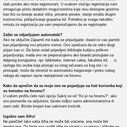
slati poruke ako niste registrovani. U svakom slučaju registracija vam
omogućuje pristu dodatnim mogućnostima koje nisu dostupne gostima
kao što su biranje avatar slika, privatne poruke, slanje emaila drugim
korisnicima, priključivanje grupama itd. Potrebno je svega nekoliko
minuta za registraciju pa vam preporučujemo da se registrujete.
Zašto se odjavljujem automatski?
Ako ne uključite Zapamti me kada se prijavljujete ,board će vas pamtiti
kao prijavljenog svo prisutno vreme. Ovo sprečava da se neko drugi
prijavi kao vi. Da biste ostali prijavljeni štiklirajte kutijicu prilikom
prijavljivanja, mada ovo ne preporučujemo ako boardu pristupate sa
deljenog kompjutera, npr. biblioteke, internet cafea, fakulteta itd, ... iz
razloga što osoba koja pristupi sa istog računara sa kog ste i vi
pristupali, može da iskoristi to automatsko loogovanje i preko vašeg
naloga da napravi rayne neprijatnosti na forumu.
Kako da sprečim da se moje ime ne pojavljuje na listi korisnika koji
su trenutno na forumu?
U vašem profilu ćete naći opciju Sakrij se od "Ko je na forumu?“, ako
ovo promenite na uključeno, bićete vidljivi samo administratorima ili
sami sebi. Bićete brojani kao sakriveni korisnik.
Izgubio sam šifru!
Ne paničite! Iako vaša šifra ne može biti vraćena, ona može biti
resetovana. Da biste ovo uradili idite na stranicu za prijavu i kliknite na