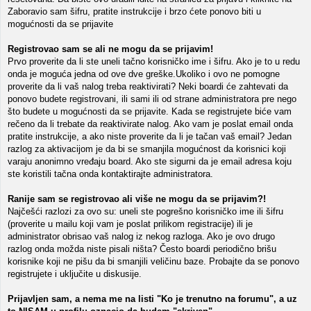
Zaboravio sam šifru, pratite instrukcije i brzo ćete ponovo biti u
mogućnosti da se prijavite
Registrovao sam se ali ne mogu da se prijavim!
Prvo proverite da li ste uneli tačno korisničko ime i šifru. Ako je to u redu
onda je moguća jedna od ove dve greške.Ukoliko i ovo ne pomogne
proverite da li vaš nalog treba reaktivirati? Neki boardi će zahtevati da
ponovo budete registrovani, ili sami ili od strane administratora pre nego
što budete u mogućnosti da se prijavite. Kada se registrujete biće vam
rečeno da li trebate da reaktivirate nalog. Ako vam je poslat email onda
pratite instrukcije, a ako niste proverite da li je tačan vaš email? Jedan
razlog za aktivacijom je da bi se smanjila mogućnost da korisnici koji
varaju anonimno vređaju board. Ako ste sigurni da je email adresa koju
ste koristili tačna onda kontaktirajte administratora.
Ranije sam se registrovao ali više ne mogu da se prijavim?!
Najčešći razlozi za ovo su: uneli ste pogrešno korisničko ime ili šifru
(proverite u mailu koji vam je poslat prilikom registracije) ili je
administrator obrisao vaš nalog iz nekog razloga. Ako je ovo drugo
razlog onda možda niste pisali ništa? Često boardi periodično brišu
korisnike koji ne pišu da bi smanjili veličinu baze. Probajte da se ponovo
registrujete i uključite u diskusije.
Prijavljen sam, a nema me na listi "Ko je trenutno na forumu", a uz