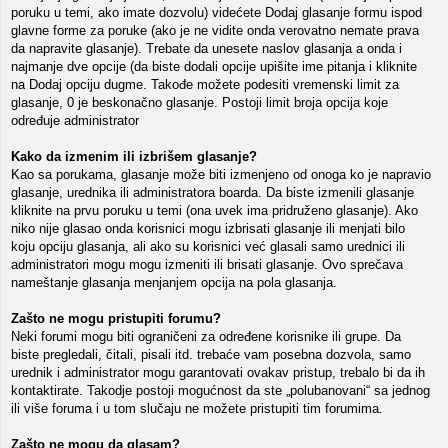
poruku u temi, ako imate dozvolu) videćete Dodaj glasanje formu ispod
glavne forme za poruke (ako je ne vidite onda verovatno nemate prava
da napravite glasanje). Trebate da unesete naslov glasanja a onda i
najmanje dve opcije (da biste dodali opcije upišite ime pitanja i kliknite
na Dodaj opciju dugme. Takođe možete podesiti vremenski limit za
glasanje, 0 je beskonačno glasanje. Postoji limit broja opcija koje
određuje administrator
Kako da izmenim ili izbrišem glasanje?
Kao sa porukama, glasanje može biti izmenjeno od onoga ko je napravio
glasanje, urednika ili administratora boarda. Da biste izmenili glasanje
kliknite na prvu poruku u temi (ona uvek ima pridruženo glasanje). Ako
niko nije glasao onda korisnici mogu izbrisati glasanje ili menjati bilo
koju opciju glasanja, ali ako su korisnici već glasali samo urednici ili
administratori mogu mogu izmeniti ili brisati glasanje. Ovo sprečava
nameštanje glasanja menjanjem opcija na pola glasanja.
Zašto ne mogu pristupiti forumu?
Neki forumi mogu biti ograničeni za određene korisnike ili grupe. Da
biste pregledali, čitali, pisali itd. trebaće vam posebna dozvola, samo
urednik i administrator mogu garantovati ovakav pristup, trebalo bi da ih
kontaktirate. Takodje postoji mogućnost da ste „polubanovani“ sa jednog
ili više foruma i u tom slučaju ne možete pristupiti tim forumima.
Zašto ne mogu da glasam?