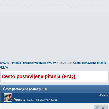
»
» Izdvojeno:
MyCity
Pitanja i predlozi vezani za MyCity
Često postavljena pitanja
(FAQ)
Često postavljena pitanja (FAQ)
Često postavljena pitanja (FAQ)
Idi na vr
Peca
Poslao: 03 Maj 2006 14:57
16