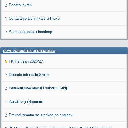
Početni ekran
Ocitavanje Licnih karti u linuxu
Samsung upao u bootloop
NOVE PORUKE NA OPŠTEM DELU
FK Partizan 2026/27.
Dilucida intervalla Srbije
Festivali,svečanosti i sabori u Srbiji
Zanati koji (Ne)umiru
Prevod romana sa srpskog na engleski