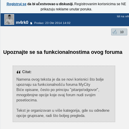
Registruj se
da bi učestvovao u diskusiji.
Registrovanim korisnicima se NE
prikazuju reklame unutar poruka.
Idi na vr
m4rk0
Poslao: 23 Okt 2014 14:02
10
Upoznajte se sa funkcionalnostima ovog foruma
Citat:
Namena ovog teksta je da se novi korisnici što bolje
upoznaju sa funkcionalnošću foruma MyCity
Biće opisane, često po principu "pitanje/odgovor",
mnogobrojne opcije koje ovaj forum nudi svojim
posetiocima.
Tekst je organizovan u više kategorija, gde su određene
opcije grupisane, radi što boljeg pregleda.