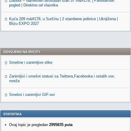
Zlatibor – Namešten dvosoban stan 37 m&#178; | Panoramski
pogled | Direktno od vlasnika
Kuća 209 m&#178; u Surčinu | 2 stambene jedinice | Uknjižena |
Blizu EXPO 2027
IZDVOJENO NA MYCITY
Smešne i zanimljive slike
Zanimljivi i smešni statusi sa Twittera,Facebooka i ostalih soc.
mreža
Smešni i zanimljivi GIF-ovi
STATISTIKA
Ovaj topic je pregledan
2995835 puta