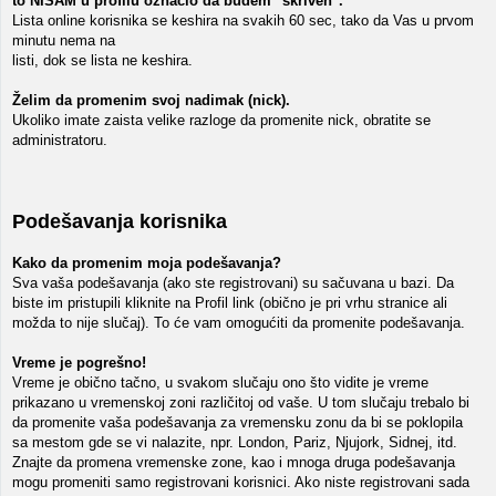
to NISAM u profilu oznacio da budem "skriven".
Lista online korisnika se keshira na svakih 60 sec, tako da Vas u prvom
minutu nema na
listi, dok se lista ne keshira.
Želim da promenim svoj nadimak (nick).
Ukoliko imate zaista velike razloge da promenite nick, obratite se
administratoru.
Podešavanja korisnika
Kako da promenim moja podešavanja?
Sva vaša podešavanja (ako ste registrovani) su sačuvana u bazi. Da
biste im pristupili kliknite na Profil link (obično je pri vrhu stranice ali
možda to nije slučaj). To će vam omogućiti da promenite podešavanja.
Vreme je pogrešno!
Vreme je obično tačno, u svakom slučaju ono što vidite je vreme
prikazano u vremenskoj zoni različitoj od vaše. U tom slučaju trebalo bi
da promenite vaša podešavanja za vremensku zonu da bi se poklopila
sa mestom gde se vi nalazite, npr. London, Pariz, Njujork, Sidnej, itd.
Znajte da promena vremenske zone, kao i mnoga druga podešavanja
mogu promeniti samo registrovani korisnici. Ako niste registrovani sada