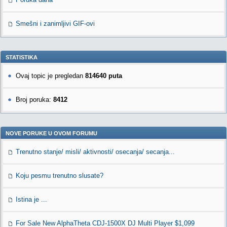
Smešni i zanimljivi GIF-ovi
STATISTIKA
Ovaj topic je pregledan
814640 puta
Broj poruka:
8412
NOVE PORUKE U OVOM FORUMU
Trenutno stanje/ misli/ aktivnosti/ osecanja/ secanja...
Koju pesmu trenutno slusate?
Istina je ...
For Sale New AlphaTheta CDJ-1500X DJ Multi Player $1,099