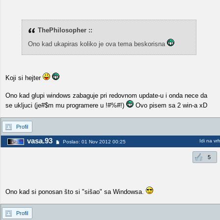
ThePhilosopher ::
Ono kad ukapiras koliko je ova tema beskorisna
Koji si hejter
Ono kad glupi windows zabaguje pri redovnom update-u i onda nece da
se ukljuci (je#$m mu programere u !#%#!)
Ovo pisem sa 2 win-a xD
Profil
vasa.93
Idi na vr
Poslao: 01 Nov 2012 00:25
5
Ono kad si ponosan što si "sišao" sa Windowsa.
Profil