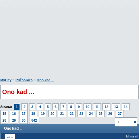
»
»
MyCity
Pričaonica
Ono kad ...
Ono kad ...
Strana:
1
2
3
4
5
6
7
8
9
10
11
12
13
14
15
16
17
18
19
20
21
22
23
24
25
26
27
28
29
30
842
1
Ono kad ...
Idi na vr