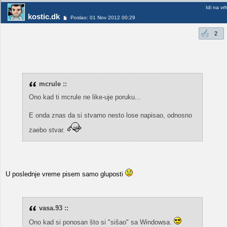
Idi na vr
kostic.dk
Poslao: 01 Nov 2012 00:29
2
mcrule ::
Ono kad ti mcrule ne like-uje poruku...
E onda znas da si stvarno nesto lose napisao, odnosno
zaebo stvar.
U poslednje vreme pisem samo gluposti
vasa.93 ::
Ono kad si ponosan što si "sišao" sa Windowsa.