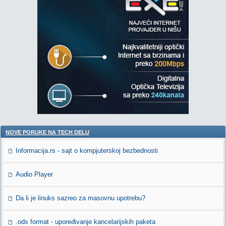
NOVE PORUKE NA TECH DELU
Informacija.rs - sajt o kompjuterskoj bezbednosti
Audio Player
Da li je linuks sazreo za masovnu upotrebu?
.ods format - upoređivanje kancelarijskih paketa