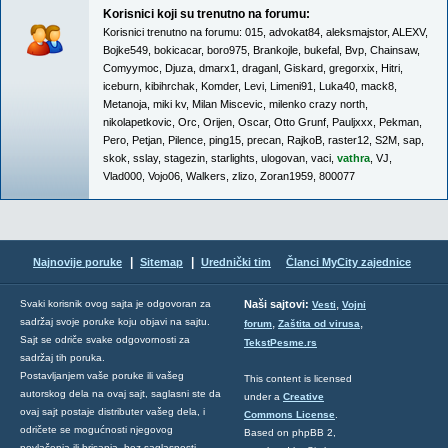
Korisnici koji su trenutno na forumu:
Korisnici trenutno na forumu:
015
,
advokat84
,
aleksmajstor
,
ALEXV
,
Bojke549
,
bokicacar
,
boro975
,
Brankojle
,
bukefal
,
Bvp
,
Chainsaw
,
Comyymoc
,
Djuza
,
dmarx1
,
draganl
,
Giskard
,
gregorxix
,
Hitri
,
iceburn
,
kibihrchak
,
Komder
,
Levi
,
Limeni91
,
Luka40
,
mack8
,
Metanoja
,
miki kv
,
Milan Miscevic
,
milenko crazy north
,
nikolapetkovic
,
Orc
,
Orijen
,
Oscar
,
Otto Grunf
,
Pauljxxx
,
Pekman
,
Pero
,
Petjan
,
Pilence
,
ping15
,
precan
,
RajkoB
,
raster12
,
S2M
,
sap
,
skok
,
sslay
,
stagezin
,
starlights
,
ulogovan
,
vaci
,
vathra
,
VJ
,
Vlad000
,
Vojo06
,
Walkers
,
zlizo
,
Zoran1959
,
800077
|
|
Najnovije poruke
Sitemap
Urednički tim
Članci MyCity zajednice
,
Svaki korisnik ovog sajta je odgovoran za
Naši sajtovi:
Vesti
Vojni
sadržaj svoje poruke koju objavi na sajtu.
,
,
forum
Zaštita od virusa
Sajt se odriče svake odgovornosti za
TekstPesme.rs
sadržaj tih poruka.
Postavljanjem vaše poruke ili vašeg
This content is licensed
autorskog dela na ovaj sajt, saglasni ste da
under a
Creative
ovaj sajt postaje distributer vašeg dela, i
Commons License
.
odričete se mogućnosti njegovog
Based on phpBB 2,
povlačenja ili brisanja, bez saglasnosti