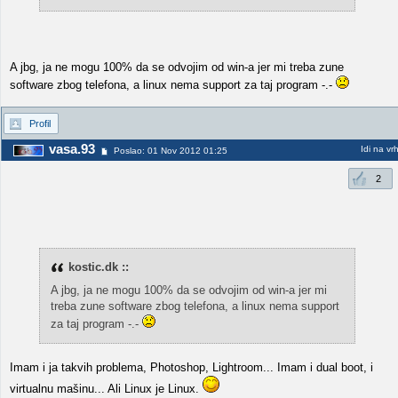
A jbg, ja ne mogu 100% da se odvojim od win-a jer mi treba zune
software zbog telefona, a linux nema support za taj program -.-
Profil
vasa.93
Idi na vr
Poslao: 01 Nov 2012 01:25
2
kostic.dk ::
A jbg, ja ne mogu 100% da se odvojim od win-a jer mi
treba zune software zbog telefona, a linux nema support
za taj program -.-
Imam i ja takvih problema, Photoshop, Lightroom... Imam i dual boot, i
virtualnu mašinu... Ali Linux je Linux.