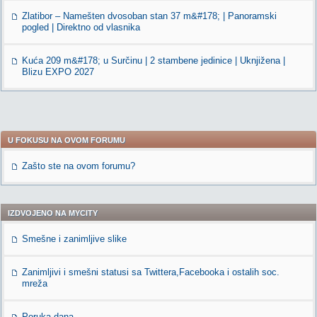
Zlatibor – Namešten dvosoban stan 37 m&#178; | Panoramski
pogled | Direktno od vlasnika
Kuća 209 m&#178; u Surčinu | 2 stambene jedinice | Uknjižena |
Blizu EXPO 2027
U FOKUSU NA OVOM FORUMU
Zašto ste na ovom forumu?
IZDVOJENO NA MYCITY
Smešne i zanimljive slike
Zanimljivi i smešni statusi sa Twittera,Facebooka i ostalih soc.
mreža
Poruka dana