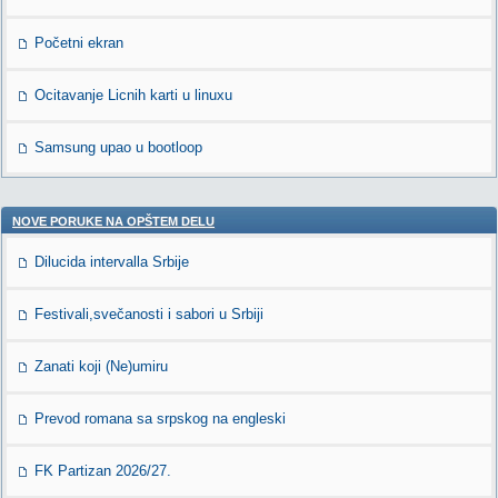
Početni ekran
Ocitavanje Licnih karti u linuxu
Samsung upao u bootloop
NOVE PORUKE NA OPŠTEM DELU
Dilucida intervalla Srbije
Festivali,svečanosti i sabori u Srbiji
Zanati koji (Ne)umiru
Prevod romana sa srpskog na engleski
FK Partizan 2026/27.