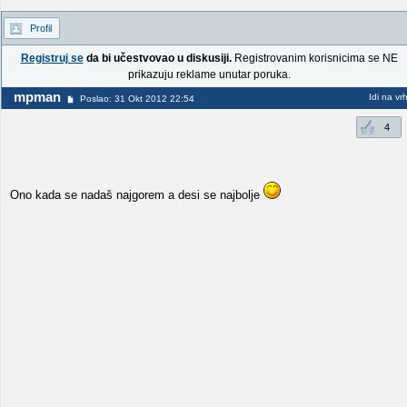
Profil
Registruj se
da bi učestvovao u diskusiji.
Registrovanim korisnicima se NE
prikazuju reklame unutar poruka.
mpman
Idi na vr
Poslao: 31 Okt 2012 22:54
4
Ono kada se nadaš najgorem a desi se najbolje