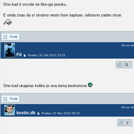
Ono kad ti mcrule ne like-uje poruku...
E onda znas da si stvarno nesto lose napisao, odnosno zaebo stvar.
Profil
Idi na vr
Fil
Poslao: 31 Okt 2012 23:21
11
Ono kad ukapiras koliko je ova tema beskorisna
Profil
Idi na vr
kostic.dk
Poslao: 01 Nov 2012 00:22
2