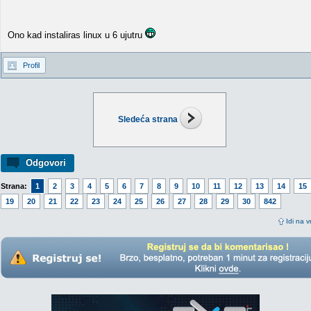
Ono kad instaliras linux u 6 ujutru
Profil
Sledeća strana
Odgovori
Strana:
1
2
3
4
5
6
7
8
9
10
11
12
13
14
15
19
20
21
22
23
24
25
26
27
28
29
30
842
Idi na v