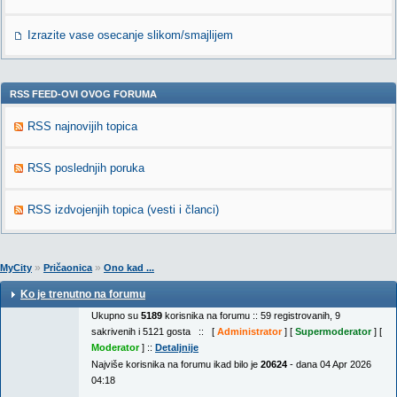
Izrazite vase osecanje slikom/smajlijem
RSS FEED-OVI OVOG FORUMA
RSS najnovijih topica
RSS poslednjih poruka
RSS izdvojenjih topica (vesti i članci)
»
»
MyCity
Pričaonica
Ono kad ...
Ko je trenutno na forumu
Ukupno su
5189
korisnika na forumu :: 59 registrovanih, 9
sakrivenih i 5121 gosta :: [
Administrator
] [
Supermoderator
] [
Moderator
] ::
Detaljnije
Najviše korisnika na forumu ikad bilo je
20624
- dana 04 Apr 2026
04:18