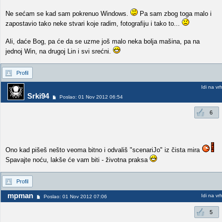
Ne sećam se kad sam pokrenuo Windows.
Pa sam zbog toga malo i
zapostavio tako neke stvari koje radim, fotografiju i tako to...
Ali, daće Bog, pa će da se uzme još malo neka bolja mašina, pa na
jednoj Win, na drugoj Lin i svi srećni.
Profil
Idi na vr
Srki94
Poslao: 01 Nov 2012 06:54
6
Ono kad pišeš nešto veoma bitno i odvališ "scenariJo" iz čista mira
Spavajte noću, lakše će vam biti - životna praksa
Profil
mpman
Idi na vr
Poslao: 01 Nov 2012 07:06
5