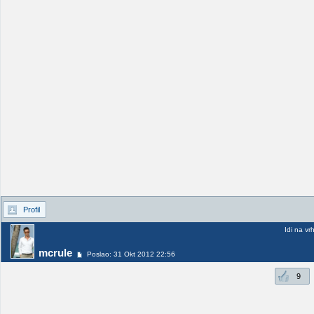
Profil
Idi na vr
mcrule
Poslao: 31 Okt 2012 22:56
9