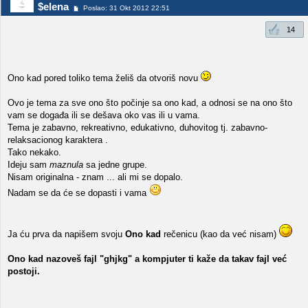
$elena
Poslao: 31 Okt 2012 22:51
14
Ono kad pored toliko tema želiš da otvoriš novu
Ovo je tema za sve ono što počinje sa ono kad, a odnosi se na ono što
vam se događa ili se dešava oko vas ili u vama.
Tema je zabavno, rekreativno, edukativno, duhovitog tj. zabavno-
relaksacionog karaktera .
Tako nekako.
Ideju sam
maznula
sa jedne grupe.
Nisam originalna - znam ... ali mi se dopalo.
Nadam se da će se dopasti i vama
Ja ću prva da napišem svoju
Ono kad
rečenicu (kao da već nisam)
Ono kad nazoveš fajl "ghjkg" a kompjuter ti kaže da takav fajl već
postoji.