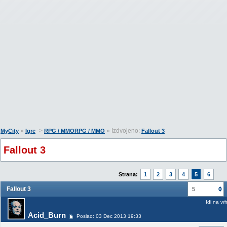
»
->
» Izdvojeno:
MyCity
Igre
RPG / MMORPG / MMO
Fallout 3
Fallout 3
Strana:
1
2
3
4
5
6
Fallout 3
5
Idi na vr
Acid_Burn
Poslao: 03 Dec 2013 19:33