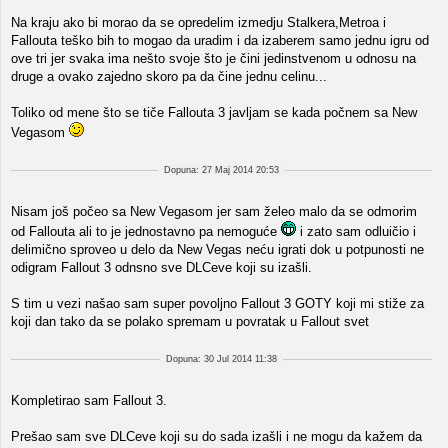
Na kraju ako bi morao da se opredelim izmedju Stalkera,Metroa i
Fallouta teško bih to mogao da uradim i da izaberem samo jednu igru od
ove tri jer svaka ima nešto svoje što je čini jedinstvenom u odnosu na
druge a ovako zajedno skoro pa da čine jednu celinu...
Toliko od mene što se tiče Fallouta 3 javljam se kada počnem sa New
Vegasom
Dopuna: 27 Maj 2014 20:53
Nisam još počeo sa New Vegasom jer sam želeo malo da se odmorim
od Fallouta ali to je jednostavno pa nemoguće
i zato sam odluičio i
delimično sproveo u delo da New Vegas neću igrati dok u potpunosti ne
odigram Fallout 3 odnsno sve DLCeve koji su izašli.
S tim u vezi našao sam super povoljno Fallout 3 GOTY koji mi stiže za
koji dan tako da se polako spremam u povratak u Fallout svet
Dopuna: 30 Jul 2014 11:38
Kompletirao sam Fallout 3.
Prešao sam sve DLCeve koji su do sada izašli i ne mogu da kažem da