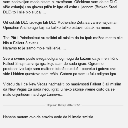
sam zadovoljan mada nisam ni razočaran. Očekivao sam da se DLC
više oslanjaju na glavnu priču iz igre ali osim u jednom (Broken Steel
DLC) to i nije bio slučaj....
Od ostalih DLC izdvojio bih DLC Mothership Zeta sa vanzemaljcima i
Operation Anchorage koji su koliko toliko ostavili utisak na mene.
The Pitt i Pointlookout su solidni ali mislim da im ipak možda mesto nije
bilo u Fallout 3 svetu.
Naravno to je samo moje mišljenje.....
Sve u svemu posle svega odigranog mogu da kažem da je meni lično
Fallout 3 najmasivnija igra koju sam do sada igrao. Ogromno
prostranstvo koje sam maltene istražio uzduž i popreko i gotovo sve
side i hidden questove sam rešio. Gotovo pa sam u fulu odigrao igru.
Videću da li će New Vegas nadmašiti po masivnosti Fallout 3 ali mislim
da New Vegas za sada neću igrati u neko skorije vreme čisto da se
malo orijentišem na druge žanrove....
Dopuna: 16 Sep 2014 19:52
Hahaha moram ovo da stavim ovde da bi imalo smisla