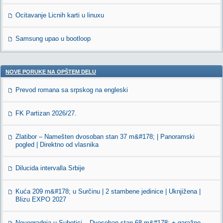
Ocitavanje Licnih karti u linuxu
Samsung upao u bootloop
NOVE PORUKE NA OPŠTEM DELU
Prevod romana sa srpskog na engleski
FK Partizan 2026/27.
Zlatibor – Namešten dvosoban stan 37 m&#178; | Panoramski
pogled | Direktno od vlasnika
Dilucida intervalla Srbije
Kuća 209 m&#178; u Surčinu | 2 stambene jedinice | Uknjižena |
Blizu EXPO 2027
Novogradnja u Subotici – Dvosoban stan 68 m&#178; + garažno