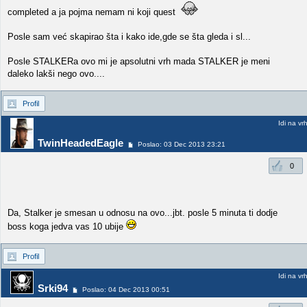
completed a ja pojma nemam ni koji quest
Posle sam već skapirao šta i kako ide,gde se šta gleda i sl...
Posle STALKERa ovo mi je apsolutni vrh mada STALKER je meni
daleko lakši nego ovo....
Profil
Idi na vr
TwinHeadedEagle
Poslao: 03 Dec 2013 23:21
0
Da, Stalker je smesan u odnosu na ovo...jbt. posle 5 minuta ti dodje
boss koga jedva vas 10 ubije
Profil
Idi na vr
Srki94
Poslao: 04 Dec 2013 00:51