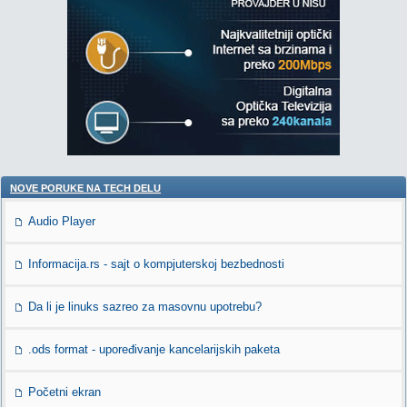
NOVE PORUKE NA TECH DELU
Audio Player
Informacija.rs - sajt o kompjuterskoj bezbednosti
Da li je linuks sazreo za masovnu upotrebu?
.ods format - upoređivanje kancelarijskih paketa
Početni ekran