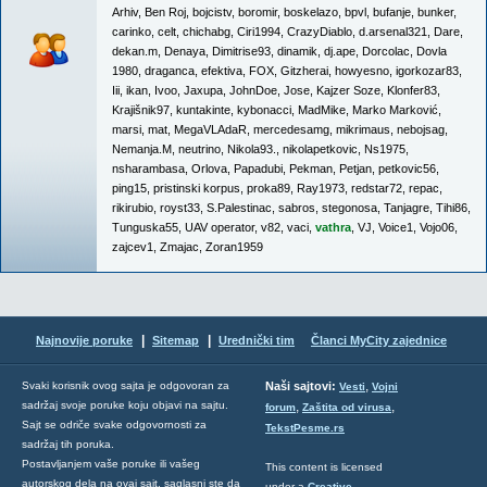
Arhiv
,
Ben Roj
,
bojcistv
,
boromir
,
boskelazo
,
bpvl
,
bufanje
,
bunker
,
carinko
,
celt
,
chichabg
,
Ciri1994
,
CrazyDiablo
,
d.arsenal321
,
Dare
,
dekan.m
,
Denaya
,
Dimitrise93
,
dinamik
,
dj.ape
,
Dorcolac
,
Dovla
1980
,
draganca
,
efektiva
,
FOX
,
Gitzherai
,
howyesno
,
igorkozar83
,
Iii
,
ikan
,
Ivoo
,
Jaxupa
,
JohnDoe
,
Jose
,
Kajzer Soze
,
Klonfer83
,
Krajišnik97
,
kuntakinte
,
kybonacci
,
MadMike
,
Marko Marković
,
marsi
,
mat
,
MegaVLAdaR
,
mercedesamg
,
mikrimaus
,
nebojsag
,
Nemanja.M
,
neutrino
,
Nikola93.
,
nikolapetkovic
,
Ns1975
,
nsharambasa
,
Orlova
,
Papadubi
,
Pekman
,
Petjan
,
petkovic56
,
ping15
,
pristinski korpus
,
proka89
,
Ray1973
,
redstar72
,
repac
,
rikirubio
,
royst33
,
S.Palestinac
,
sabros
,
stegonosa
,
Tanjagre
,
Tihi86
,
Tunguska55
,
UAV operator
,
v82
,
vaci
,
vathra
,
VJ
,
Voice1
,
Vojo06
,
zajcev1
,
Zmajac
,
Zoran1959
|
|
Najnovije poruke
Sitemap
Urednički tim
Članci MyCity zajednice
,
Svaki korisnik ovog sajta je odgovoran za
Naši sajtovi:
Vesti
Vojni
sadržaj svoje poruke koju objavi na sajtu.
,
,
forum
Zaštita od virusa
Sajt se odriče svake odgovornosti za
TekstPesme.rs
sadržaj tih poruka.
Postavljanjem vaše poruke ili vašeg
This content is licensed
autorskog dela na ovaj sajt, saglasni ste da
under a
Creative