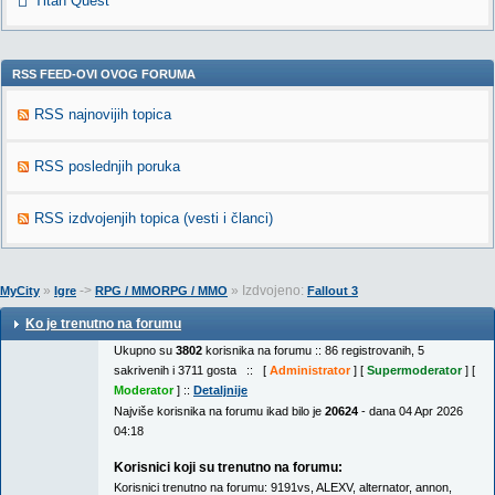
Titan Quest
RSS FEED-OVI OVOG FORUMA
RSS najnovijih topica
RSS poslednjih poruka
RSS izdvojenjih topica (vesti i članci)
»
->
» Izdvojeno:
MyCity
Igre
RPG / MMORPG / MMO
Fallout 3
Ko je trenutno na forumu
Ukupno su
3802
korisnika na forumu :: 86 registrovanih, 5
sakrivenih i 3711 gosta :: [
Administrator
] [
Supermoderator
] [
Moderator
] ::
Detaljnije
Najviše korisnika na forumu ikad bilo je
20624
- dana 04 Apr 2026
04:18
Korisnici koji su trenutno na forumu:
Korisnici trenutno na forumu:
9191vs
,
ALEXV
,
alternator
,
annon
,