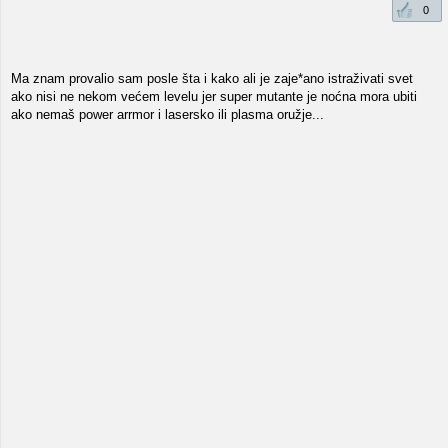
0
Ma znam provalio sam posle šta i kako ali je zaje*ano istraživati svet
ako nisi ne nekom većem levelu jer super mutante je noćna mora ubiti
ako nemaš power arrmor i lasersko ili plasma oružje...