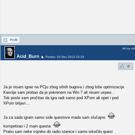
Profil
Idi na vr
Acid_Burn
Poslao: 03 Dec 2013 23:19
0
Ja je nisam igrao na PCju zbog silnih bugova i zbog loše optimizacije.
Kasnije sam probao da je pokrenem na Win 7 ali nisam uspeo...
Tek posle sam pročitao da igra radi samo pod XPom ali opet i pod
XPom brljavi....
Ja za sada igram samo side questove mada sam slučajno
kompetirao i 2 main questa
Pratio sam neke vojnike do radio stanice i samo iskočilo quest