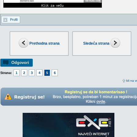
Profil
Prethodna strana
Sledeća strana
Odgovori
Strana:
1
2
3
4
5
6
Idi na v