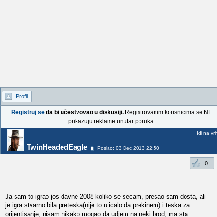
Profil
Registruj se
da bi učestvovao u diskusiji.
Registrovanim korisnicima se NE
prikazuju reklame unutar poruka.
Idi na vr
TwinHeadedEagle
Poslao: 03 Dec 2013 22:50
0
Ja sam to igrao jos davne 2008 koliko se secam, presao sam dosta, ali
je igra stvarno bila preteska(nije to uticalo da prekinem) i teska za
orijentisanje, nisam nikako mogao da udjem na neki brod, ma sta