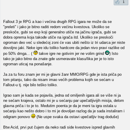
1
Fallout 3 je RPG a kao i većina drugih RPG igara ne može da se
"preleti" i jako je bitno raditi redom većinu kvestova. Ukoliko se
preskoče, gubi se exp koji generalno utiče na jačinu igrača, gubi se
dobra oprema koja takođe utiče na igrača itd. Ukoliko se preskoči
ogroman deo već u sledećoj zoni će vas ubiti nešto iz tri udarca jer niste
dovoljno jaki. Neke igre idu toliko hardcore da jedan nivo pravi razlike od
po 50% dmga... (
takve igre ne gotivim jer ne volim grind
) Isto
tako je jako bitno da znate gde usmeravate klasu/lika jer je to isto
ogroman uticaj na ponašanje.
Ja za tu foru znam jer mi je glavni žanr MMO/RPG gde je ista priča po
tom pitanju, tako da nisam imao većih problema kojih se sećam u
Fallout-u tj. nije bilo teško toliko.
Igrao sam je kada se pojavila, jedna od omiljenih igara ali se više ni ja
ne sećam krajeva, ostalo mi je u sećanju par upečatljivijih misija, delom
glavna priča i to je to. Međutim poenta je da je meni ta igra ostala u
sećanju kao nešto dobro i to mi je dovoljan razlog da je sada instaliram i
odigram ponovo
(Ne uspe svaka da ostavi upečatljiv trag doduše)
Btw Acid, prvi put čujem da neko radi side kvestove ispred glavnih