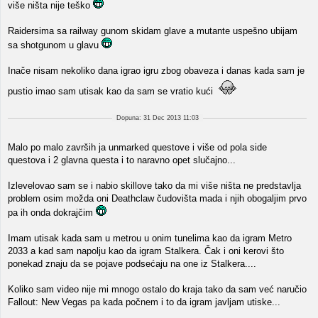
više ništa nije teško
Raidersima sa railway gunom skidam glave a mutante uspešno ubijam
sa shotgunom u glavu
Inače nisam nekoliko dana igrao igru zbog obaveza i danas kada sam je
pustio imao sam utisak kao da sam se vratio kući
Dopuna: 31 Dec 2013 11:03
Malo po malo završih ja unmarked questove i više od pola side
questova i 2 glavna questa i to naravno opet slučajno...
Izlevelovao sam se i nabio skillove tako da mi više ništa ne predstavlja
problem osim možda oni Deathclaw čudovišta mada i njih obogaljim prvo
pa ih onda dokrajčim
Imam utisak kada sam u metrou u onim tunelima kao da igram Metro
2033 a kad sam napolju kao da igram Stalkera. Čak i oni kerovi što
ponekad znaju da se pojave podsećaju na one iz Stalkera....
Koliko sam video nije mi mnogo ostalo do kraja tako da sam već naručio
Fallout: New Vegas pa kada počnem i to da igram javljam utiske...