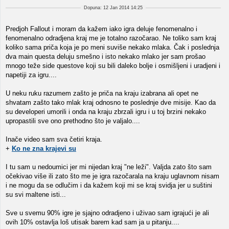
Dopuna: 12 Jan 2014 14:25
Predjoh Fallout i moram da kažem iako igra deluje fenomenalno i
fenomenalno odradjena kraj me je totalno razočarao. Ne toliko sam kraj
koliko sama priča koja je po meni suviše nekako mlaka. Čak i poslednja
dva main questa deluju smešno i isto nekako mlako jer sam prošao
mnogo teže side questove koji su bili daleko bolje i osmišljeni i uradjeni i
napetiji za igru....
U neku ruku razumem zašto je priča na kraju izabrana ali opet ne
shvatam zašto tako mlak kraj odnosno te poslednje dve misije. Kao da
su developeri umorili i onda na kraju zbrzali igru i u toj brzini nekako
upropastili sve ono prethodno što je valjalo....
Inače video sam sva četiri kraja.
+
Ko ne zna krajevi su
I tu sam u nedoumici jer mi nijedan kraj "ne leži". Valjda zato što sam
očekivao više ili zato što me je igra razočarala na kraju uglavnom nisam
i ne mogu da se odlučim i da kažem koji mi se kraj svidja jer u suštini
su svi maltene isti...
Sve u svemu 90% igre je sjajno odradjeno i uživao sam igrajući je ali
ovih 10% ostavlja loš utisak barem kad sam ja u pitanju....