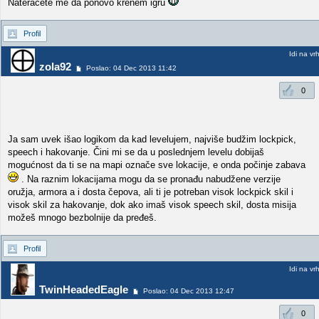
Nateracete me da ponovo krenem igru
Profil
Idi na vr
zola92
Poslao: 04 Dec 2013 11:42
0
Ja sam uvek išao logikom da kad levelujem, najviše budžim lockpick,
speech i hakovanje. Čini mi se da u poslednjem levelu dobijaš
mogućnost da ti se na mapi označe sve lokacije, e onda počinje zabava
. Na raznim lokacijama mogu da se pronađu nabudžene verzije
oružja, armora a i dosta čepova, ali ti je potreban visok lockpick skil i
visok skil za hakovanje, dok ako imaš visok speech skil, dosta misija
možeš mnogo bezbolnije da pređeš.
Profil
Idi na vr
TwinHeadedEagle
Poslao: 04 Dec 2013 12:47
0