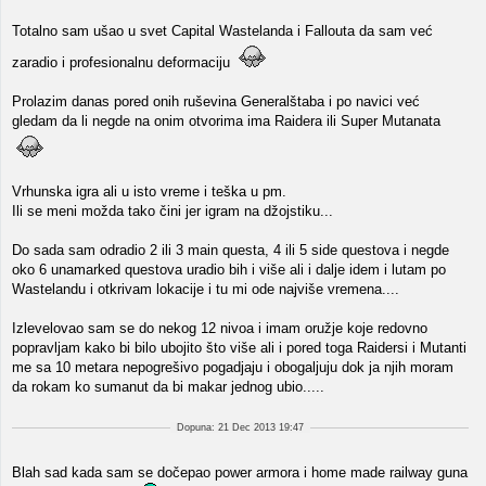
Totalno sam ušao u svet Capital Wastelanda i Fallouta da sam već
zaradio i profesionalnu deformaciju
Prolazim danas pored onih ruševina Generalštaba i po navici već
gledam da li negde na onim otvorima ima Raidera ili Super Mutanata
Vrhunska igra ali u isto vreme i teška u pm.
Ili se meni možda tako čini jer igram na džojstiku...
Do sada sam odradio 2 ili 3 main questa, 4 ili 5 side questova i negde
oko 6 unamarked questova uradio bih i više ali i dalje idem i lutam po
Wastelandu i otkrivam lokacije i tu mi ode najviše vremena....
Izlevelovao sam se do nekog 12 nivoa i imam oružje koje redovno
popravljam kako bi bilo ubojito što više ali i pored toga Raidersi i Mutanti
me sa 10 metara nepogrešivo pogadjaju i obogaljuju dok ja njih moram
da rokam ko sumanut da bi makar jednog ubio.....
Dopuna: 21 Dec 2013 19:47
Blah sad kada sam se dočepao power armora i home made railway guna