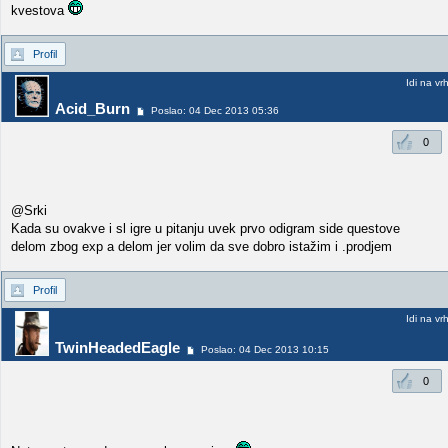
kvestova
Profil
Idi na vr
Acid_Burn
Poslao: 04 Dec 2013 05:36
0
@Srki
Kada su ovakve i sl igre u pitanju uvek prvo odigram side questove
delom zbog exp a delom jer volim da sve dobro istažim i .prodjem
Profil
Idi na vr
TwinHeadedEagle
Poslao: 04 Dec 2013 10:15
0