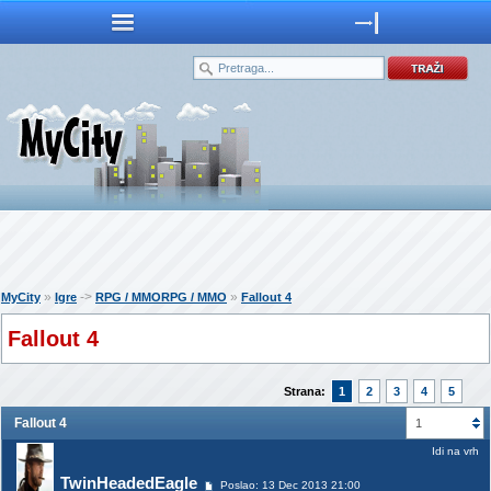
»
->
»
MyCity
Igre
RPG / MMORPG / MMO
Fallout 4
Fallout 4
Strana:
1
2
3
4
5
Fallout 4
1
Idi na vrh
TwinHeadedEagle
Poslao: 13 Dec 2013 21:00