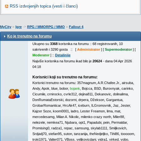
RSS izdvojenjih topica (vesti i članci)
»
->
»
MyCity
Igre
RPG / MMORPG / MMO
Fallout 4
Ko je trenutno na forumu
Ukupno su
3368
korisnika na forumu :: 68 registrovanih, 10
sakrivenih i 3290 gosta :: [
Administrator
] [
Supermoderator
] [
Moderator
] ::
Detaljnije
Najviše korisnika na forumu ikad bilo je
20624
- dana 04 Apr 2026
04:18
Korisnici koji su trenutno na forumu:
Korisnici trenutno na forumu:
357magnum
,
A.R.Chafee.Jr.
,
airsuba
,
Andy
,
Apok
,
blue
,
bobor
,
bojank
,
Bojcca
,
BSD
,
Burovnyak
,
carinko
,
Cicumile
,
crnirocko
,
cvrle312
,
dejina811
,
Dekanovic
,
dolinalima
,
DonRumataEstorski
,
dozorni
,
drpera
,
Džekson
,
Gargantua
,
GrobarRomanticar
,
HrcAk47
,
iceburn
,
ILGromovnik
,
Jaz
,
Jester
,
Kajzer Soze
,
koom0001
,
ladro
,
Lester Freamon
,
lima
,
mat
,
mercedesamg
,
Milan A. Nikolic
,
milenko crazy north
,
Miler88
,
nelezele
,
nemkea71
,
Njubara
,
opt1
,
Papadubi
,
pein
,
Permaldar
,
Promising0
,
radza1
,
repac
,
samsung
,
skylab1111
,
Smiljkovich
,
Srdjadj70
,
stefan95
,
suton
,
tanzanija
,
theNedjeljko
,
Tihi86
,
tooooom
,
troki1971
,
Valter071
,
VBoss
,
veljkovicdani
,
vidra1
,
virked
,
vobo
,