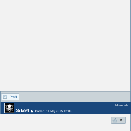
Profil
Idi na vrh
Srki94
Poslao: 11 Maj 2015 15:03
0