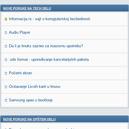
NOVE PORUKE NA TECH DELU
Informacija.rs - sajt o kompjuterskoj bezbednosti
Audio Player
Da li je linuks sazreo za masovnu upotrebu?
.ods format - upoređivanje kancelarijskih paketa
Početni ekran
Ocitavanje Licnih karti u linuxu
Samsung upao u bootloop
NOVE PORUKE NA OPŠTEM DELU