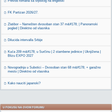
Prevod romana sa srpskog na engleski
FK Partizan 2026/27.
Zlatibor – Namešten dvosoban stan 37 m&#178; | Panoramski
pogled | Direktno od vlasnika
Dilucida intervalla Srbije
Kuća 209 m&#178; u Surčinu | 2 stambene jedinice | Uknjižena |
Blizu EXPO 2027
Novogradnja u Subotici – Dvosoban stan 68 m&#178; + garažno
mesto | Direktno od vlasnika
Kako nauciti japanski?
U FOKUSU NA OVOM FORUMU