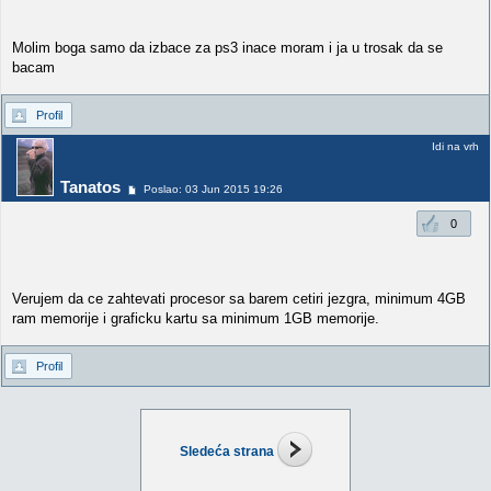
Molim boga samo da izbace za ps3 inace moram i ja u trosak da se
bacam
Profil
Idi na vrh
Tanatos
Poslao: 03 Jun 2015 19:26
0
Verujem da ce zahtevati procesor sa barem cetiri jezgra, minimum 4GB
ram memorije i graficku kartu sa minimum 1GB memorije.
Profil
Sledeća strana