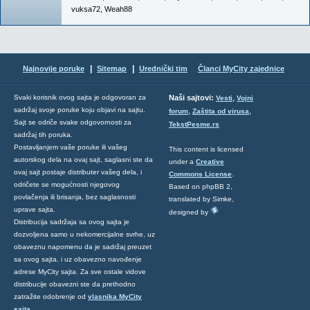
vuksa72
,
Weah88
|
|
Najnovije poruke
Sitemap
Urednički tim
Članci MyCity zajednice
,
Svaki korisnik ovog sajta je odgovoran za
Naši sajtovi:
Vesti
Vojni
sadržaj svoje poruke koju objavi na sajtu.
,
,
forum
Zaštita od virusa
Sajt se odriče svake odgovornosti za
TekstPesme.rs
sadržaj tih poruka.
Postavljanjem vaše poruke ili vašeg
This content is licensed
autorskog dela na ovaj sajt, saglasni ste da
under a
Creative
ovaj sajt postaje distributer vašeg dela, i
Commons License
.
odričete se mogućnosti njegovog
Based on phpBB 2,
povlačenja ili brisanja, bez saglasnosti
translated by Simke,
uprave sajta.
designed by
Distribucija sadržaja sa ovog sajta je
dozvoljena samo u nekomercijalne svrhe, uz
obaveznu napomenu da je sadržaj preuzet
sa ovog sajta, i uz obavezno navođenje
adrese MyCity sajta. Za sve ostale vidove
distribucije obavezni ste da prethodno
zatražite odobrenje od
vlasnika MyCity
sajta
.