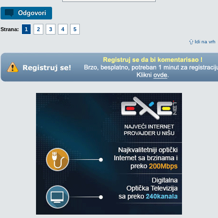
Odgovori
Strana:
1
2
3
4
5
Idi na vrh