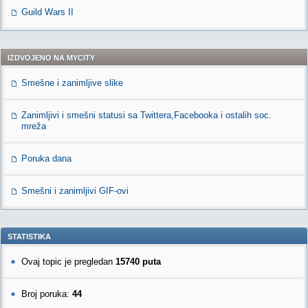
Guild Wars II
IZDVOJENO NA MYCITY
Smešne i zanimljive slike
Zanimljivi i smešni statusi sa Twittera,Facebooka i ostalih soc.
mreža
Poruka dana
Smešni i zanimljivi GIF-ovi
STATISTIKA
Ovaj topic je pregledan
15740 puta
Broj poruka:
44