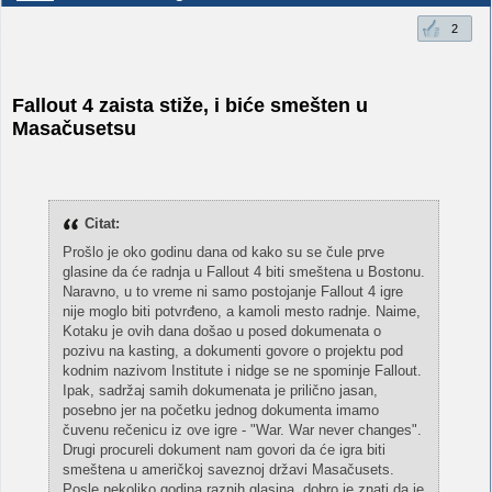
2
Fallout 4 zaista stiže, i biće smešten u
Masačusetsu
Citat:
Prošlo je oko godinu dana od kako su se čule prve
glasine da će radnja u Fallout 4 biti smeštena u Bostonu.
Naravno, u to vreme ni samo postojanje Fallout 4 igre
nije moglo biti potvrđeno, a kamoli mesto radnje. Naime,
Kotaku je ovih dana došao u posed dokumenata o
pozivu na kasting, a dokumenti govore o projektu pod
kodnim nazivom Institute i nidge se ne spominje Fallout.
Ipak, sadržaj samih dokumenata je prilično jasan,
posebno jer na početku jednog dokumenta imamo
čuvenu rečenicu iz ove igre - "War. War never changes".
Drugi procureli dokument nam govori da će igra biti
smeštena u američkoj saveznoj državi Masačusets.
Posle nekoliko godina raznih glasina, dobro je znati da je