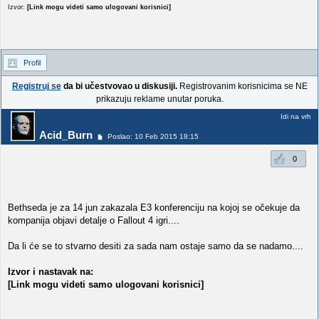
Izvor:
[Link mogu videti samo ulogovani korisnici]
Profil
Registruj se
da bi učestvovao u diskusiji.
Registrovanim korisnicima se NE
prikazuju reklame unutar poruka.
Idi na vrh
Acid_Burn
Poslao: 10 Feb 2015 18:15
0
Bethseda je za 14 jun zakazala E3 konferenciju na kojoj se očekuje da
kompanija objavi detalje o Fallout 4 igri....
Da li će se to stvarno desiti za sada nam ostaje samo da se nadamo....
Izvor i nastavak na:
[Link mogu videti samo ulogovani korisnici]