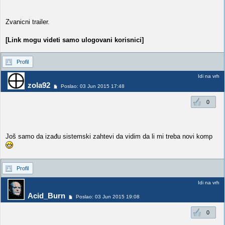
Zvanicni trailer.
[Link mogu videti samo ulogovani korisnici]
Profil
Idi na vrh
zola92
Poslao: 03 Jun 2015 17:48
0
Još samo da izađu sistemski zahtevi da vidim da li mi treba novi komp
Profil
Idi na vrh
Acid_Burn
Poslao: 03 Jun 2015 19:08
0