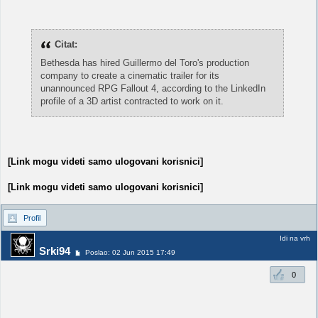
Citat:
Bethesda has hired Guillermo del Toro's production
company to create a cinematic trailer for its
unannounced RPG Fallout 4, according to the LinkedIn
profile of a 3D artist contracted to work on it.
[Link mogu videti samo ulogovani korisnici]
[Link mogu videti samo ulogovani korisnici]
Profil
Idi na vrh
Srki94
Poslao: 02 Jun 2015 17:49
0