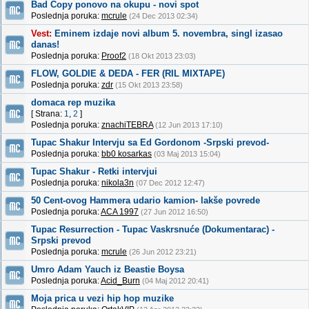
Bad Copy ponovo na okupu - novi spot
Poslednja poruka:
mcrule
(24 Dec 2013 02:34)
Vest:
Eminem izdaje novi album 5. novembra, singl izasao
danas!
Poslednja poruka:
Proof2
(18 Okt 2013 23:03)
FLOW, GOLDIE & DEDA - FER (RIL MIXTAPE)
Poslednja poruka:
zdr
(15 Okt 2013 23:58)
domaca rep muzika
[ Strana:
1
,
2
]
Poslednja poruka:
znachiTEBRA
(12 Jun 2013 17:10)
Tupac Shakur Intervju sa Ed Gordonom -Srpski prevod-
Poslednja poruka:
bb0 kosarkas
(03 Maj 2013 15:04)
Tupac Shakur - Retki intervjui
Poslednja poruka:
nikola3n
(07 Dec 2012 12:47)
50 Cent-ovog Hammera udario kamion- lakše povrede
Poslednja poruka:
ACA 1997
(27 Jun 2012 16:50)
Tupac Resurrection - Tupac Vaskrsnuće (Dokumentarac) -
Srpski prevod
Poslednja poruka:
mcrule
(26 Jun 2012 23:21)
Umro Adam Yauch iz Beastie Boysa
Poslednja poruka:
Acid_Burn
(04 Maj 2012 20:41)
Moja prica u vezi hip hop muzike