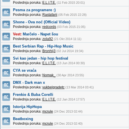
Poslednja poruka:
E.L.I.T.E.
(11 Feb 2015 20:01)
Pesma za programere :)
Poslednja poruka:
Rastafarii
(05 Feb 2015 22:28)
Shone - Ova noć (Official Video)
Poslednja poruka:
redcords
(03 Feb 2015 21:05)
Vest:
Marčelo - Napet šou
Poslednja poruka:
zola92
(21 Okt 2014 11:11)
Best Serbian Rap - Hip-Hop Music
Poslednja poruka:
Bronhij3
(02 Jul 2014 19:34)
Svi kao jedan - hip hop festival
Poslednja poruka:
E.L.I.T.E.
(13 Jun 2014 00:30)
CYA se vraća
Poslednja poruka:
Nomak_
(30 Apr 2014 23:55)
DMX - Dark man x
Poslednja poruka:
vukbelgradetc
(13 Mar 2014 03:41)
Frenkie & Buba Corelli
Poslednja poruka:
E.L.I.T.E.
(12 Jan 2014 17:57)
Istorija HipHopa
Poslednja poruka:
mcrule
(24 Dec 2013 02:44)
Beatboxing
Poslednja poruka:
mcrule
(24 Dec 2013 02:40)