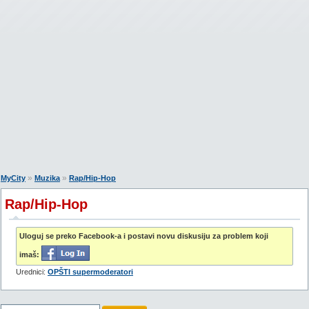
»
»
MyCity
Muzika
Rap/Hip-Hop
Rap/Hip-Hop
Uloguj se preko Facebook-a i postavi novu diskusiju za problem koji
imaš:
Urednici:
OPŠTI supermoderatori