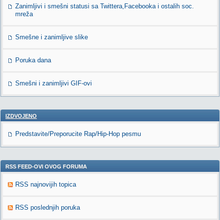
Zanimljivi i smešni statusi sa Twittera,Facebooka i ostalih soc.
mreža
Smešne i zanimljive slike
Poruka dana
Smešni i zanimljivi GIF-ovi
IZDVOJENO
Predstavite/Preporucite Rap/Hip-Hop pesmu
RSS FEED-OVI OVOG FORUMA
RSS najnovijih topica
RSS poslednjih poruka