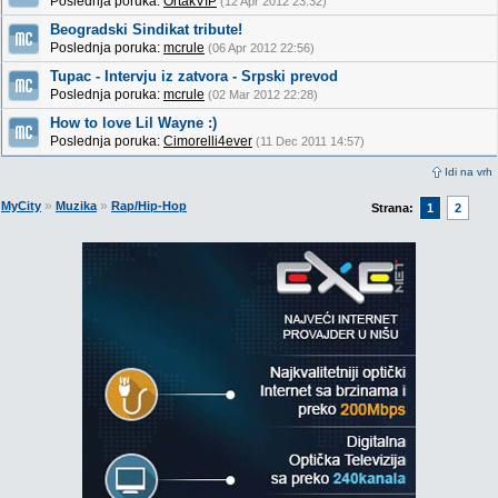
Poslednja poruka:
OrtakVIP
(12 Apr 2012 23:32)
Beogradski Sindikat tribute!
Poslednja poruka:
mcrule
(06 Apr 2012 22:56)
Tupac - Intervju iz zatvora - Srpski prevod
Poslednja poruka:
mcrule
(02 Mar 2012 22:28)
How to love Lil Wayne :)
Poslednja poruka:
Cimorelli4ever
(11 Dec 2011 14:57)
Idi na vrh
»
»
MyCity
Muzika
Rap/Hip-Hop
Strana:
1
2