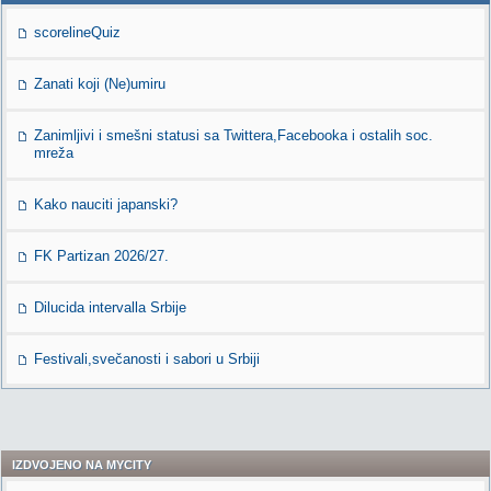
scorelineQuiz
Zanati koji (Ne)umiru
Zanimljivi i smešni statusi sa Twittera,Facebooka i ostalih soc.
mreža
Kako nauciti japanski?
FK Partizan 2026/27.
Dilucida intervalla Srbije
Festivali,svečanosti i sabori u Srbiji
IZDVOJENO NA MYCITY