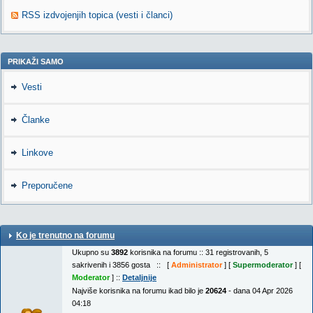
RSS izdvojenjih topica (vesti i članci)
PRIKAŽI SAMO
Vesti
Članke
Linkove
Preporučene
Ko je trenutno na forumu
Ukupno su
3892
korisnika na forumu :: 31 registrovanih, 5
sakrivenih i 3856 gosta :: [
Administrator
] [
Supermoderator
] [
Moderator
] ::
Detaljnije
Najviše korisnika na forumu ikad bilo je
20624
- dana 04 Apr 2026
04:18