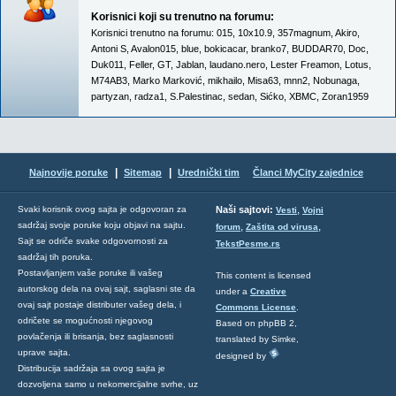
Korisnici koji su trenutno na forumu:
Korisnici trenutno na forumu:
015
,
10x10.9
,
357magnum
,
Akiro
,
Antoni S
,
Avalon015
,
blue
,
bokicacar
,
branko7
,
BUDDAR70
,
Doc
,
Duk011
,
Feller
,
GT
,
Jablan
,
laudano.nero
,
Lester Freamon
,
Lotus
,
M74AB3
,
Marko Marković
,
mikhailo
,
Misa63
,
mnn2
,
Nobunaga
,
partyzan
,
radza1
,
S.Palestinac
,
sedan
,
Sićko
,
XBMC
,
Zoran1959
|
|
Najnovije poruke
Sitemap
Urednički tim
Članci MyCity zajednice
,
Svaki korisnik ovog sajta je odgovoran za
Naši sajtovi:
Vesti
Vojni
sadržaj svoje poruke koju objavi na sajtu.
,
,
forum
Zaštita od virusa
Sajt se odriče svake odgovornosti za
TekstPesme.rs
sadržaj tih poruka.
Postavljanjem vaše poruke ili vašeg
This content is licensed
autorskog dela na ovaj sajt, saglasni ste da
under a
Creative
ovaj sajt postaje distributer vašeg dela, i
Commons License
.
odričete se mogućnosti njegovog
Based on phpBB 2,
povlačenja ili brisanja, bez saglasnosti
translated by Simke,
uprave sajta.
designed by
Distribucija sadržaja sa ovog sajta je
dozvoljena samo u nekomercijalne svrhe, uz