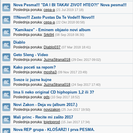
Nova Pesma!!! ''DA l BI TAKAV ZIVOT HTEO?!'' Nova pesma!!!
Poslednja poruka:
cepa-a
(21 Jul 2019 17:18)
!!!Novo!!! Zasto Pustas Da Te Vode!!! Novo!!!
Poslednja poruka:
cepa-a
(22 Okt 2018 00:58)
"Kamikaze" - Eminem objavio novi album
Poslednja poruka:
Srki94
(08 Sep 2018 06:30)
Diablo
Poslednja poruka:
Diablo037
(07 Mar 2018 18:41)
Geto Sleng - Video
Poslednja poruka:
JuznaStrana018
(29 Dec 2017 09:02)
Kako poceti sa repom?
Poslednja poruka:
mosha3
(09 Nov 2017 23:49)
Sveze iz juzne kujne
Poslednja poruka:
JuznaStrana018
(24 Sep 2017 17:40)
Ima li neko original CD hiphopium 1,2 ili 3?
Poslednja poruka:
qds
(10 Sep 2017 18:52)
Novi Zakon - Deja vu (album 2017.)
Poslednja poruka:
novizakon
(25 Jun 2017 19:50)
Mali princ - Recite mi zašto 2017
Poslednja poruka:
tojetoprod
(15 Jan 2017 17:34)
Nova REP grupa - KLOŠARZ! I prva PESMA.