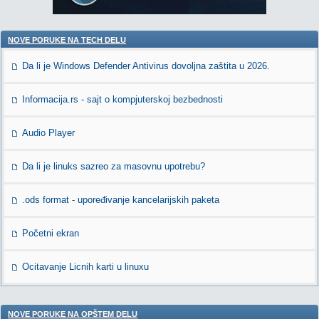
NOVE PORUKE NA TECH DELU
Da li je Windows Defender Antivirus dovoljna zaštita u 2026.
Informacija.rs - sajt o kompjuterskoj bezbednosti
Audio Player
Da li je linuks sazreo za masovnu upotrebu?
.ods format - upoređivanje kancelarijskih paketa
Početni ekran
Ocitavanje Licnih karti u linuxu
NOVE PORUKE NA OPŠTEM DELU