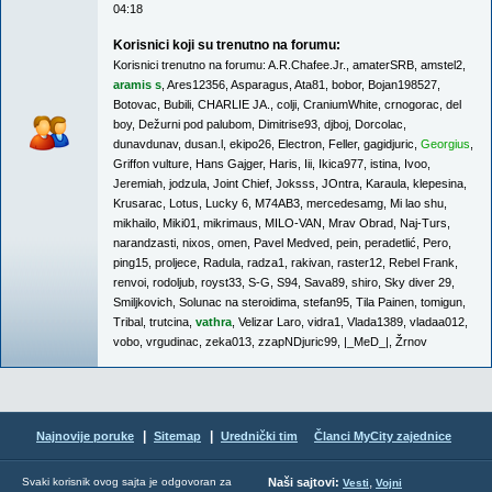
04:18
Korisnici koji su trenutno na forumu:
Korisnici trenutno na forumu:
A.R.Chafee.Jr.
,
amaterSRB
,
amstel2
,
aramis s
,
Ares12356
,
Asparagus
,
Ata81
,
bobor
,
Bojan198527
,
Botovac
,
Bubili
,
CHARLIE JA.
,
colji
,
CraniumWhite
,
crnogorac
,
del
boy
,
Dežurni pod palubom
,
Dimitrise93
,
djboj
,
Dorcolac
,
dunavdunav
,
dusan.l
,
ekipo26
,
Electron
,
Feller
,
gagidjuric
,
Georgius
,
Griffon vulture
,
Hans Gajger
,
Haris
,
Iii
,
Ikica977
,
istina
,
Ivoo
,
Jeremiah
,
jodzula
,
Joint Chief
,
Joksss
,
JOntra
,
Karaula
,
klepesina
,
Krusarac
,
Lotus
,
Lucky 6
,
M74AB3
,
mercedesamg
,
Mi lao shu
,
mikhailo
,
Miki01
,
mikrimaus
,
MILO-VAN
,
Mrav Obrad
,
Naj-Turs
,
narandzasti
,
nixos
,
omen
,
Pavel Medved
,
pein
,
peradetlić
,
Pero
,
ping15
,
proljece
,
Radula
,
radza1
,
rakivan
,
raster12
,
Rebel Frank
,
renvoi
,
rodoljub
,
royst33
,
S-G
,
S94
,
Sava89
,
shiro
,
Sky diver 29
,
Smiljkovich
,
Solunac na steroidima
,
stefan95
,
Tila Painen
,
tomigun
,
Tribal
,
trutcina
,
vathra
,
Velizar Laro
,
vidra1
,
Vlada1389
,
vladaa012
,
vobo
,
vrgudinac
,
zeka013
,
zzapNDjuric99
,
|_MeD_|
,
Žrnov
|
|
Najnovije poruke
Sitemap
Urednički tim
Članci MyCity zajednice
,
Svaki korisnik ovog sajta je odgovoran za
Naši sajtovi:
Vesti
Vojni