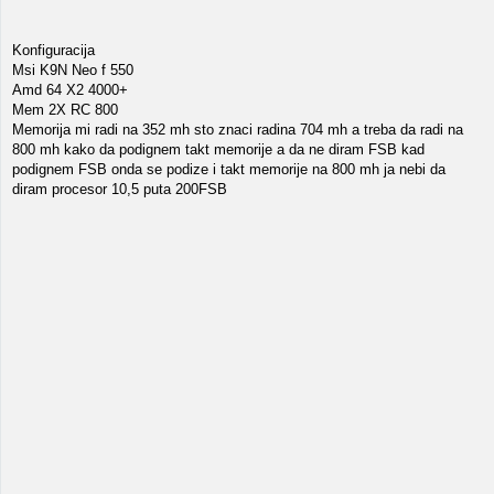
Konfiguracija
Msi K9N Neo f 550
Amd 64 X2 4000+
Mem 2X RC 800
Memorija mi radi na 352 mh sto znaci radina 704 mh a treba da radi na
800 mh kako da podignem takt memorije a da ne diram FSB kad
podignem FSB onda se podize i takt memorije na 800 mh ja nebi da
diram procesor 10,5 puta 200FSB