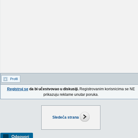
Profil
Registruj se
da bi učestvovao u diskusiji.
Registrovanim korisnicima se NE
prikazuju reklame unutar poruka.
Sledeća strana
Odgovori