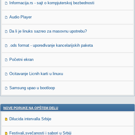
Informacija.rs - sajt o kompjuterskoj bezbednosti
Audio Player
Da li je linuks sazreo za masovnu upotrebu?
.ods format - upoređivanje kancelarijskih paketa
Početni ekran
Ocitavanje Licnih karti u linuxu
Samsung upao u bootloop
NOVE PORUKE NA OPŠTEM DELU
Dilucida intervalla Srbije
Festivali,svečanosti i sabori u Srbiji