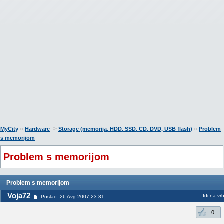
»
->
»
MyCity
Hardware
Storage (memorija, HDD, SSD, CD, DVD, USB flash)
Problem
s memorijom
Problem s memorijom
Problem s memorijom
Voja72
Idi na vr
Poslao: 26 Avg 2007 23:31
0