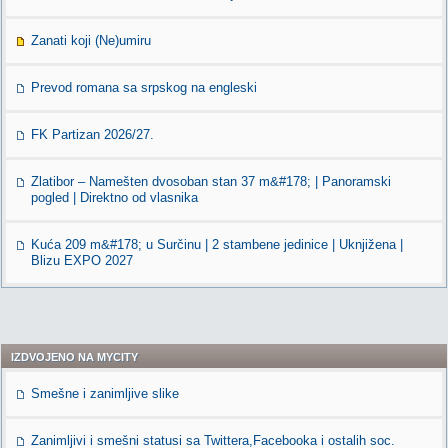
Zanati koji (Ne)umiru
Prevod romana sa srpskog na engleski
FK Partizan 2026/27.
Zlatibor – Namešten dvosoban stan 37 m&#178; | Panoramski
pogled | Direktno od vlasnika
Kuća 209 m&#178; u Surčinu | 2 stambene jedinice | Uknjižena |
Blizu EXPO 2027
IZDVOJENO NA MYCITY
Smešne i zanimljive slike
Zanimljivi i smešni statusi sa Twittera,Facebooka i ostalih soc.