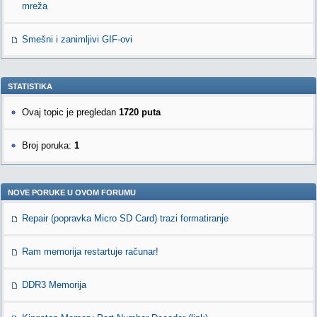
mreža
Smešni i zanimljivi GIF-ovi
STATISTIKA
Ovaj topic je pregledan
1720 puta
Broj poruka:
1
NOVE PORUKE U OVOM FORUMU
Repair (popravka Micro SD Card) trazi formatiranje
Ram memorija restartuje računar!
DDR3 Memorija