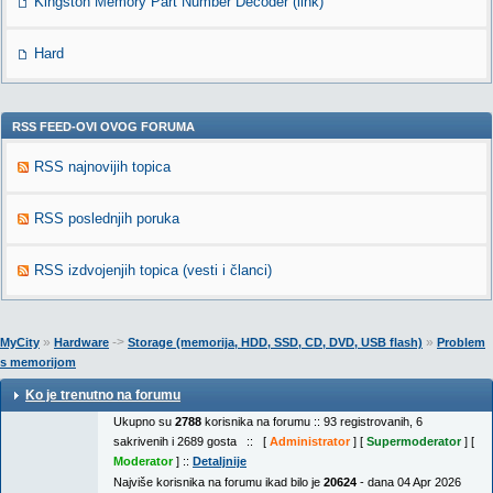
Kingston Memory Part Number Decoder (link)
Hard
RSS FEED-OVI OVOG FORUMA
RSS najnovijih topica
RSS poslednjih poruka
RSS izdvojenjih topica (vesti i članci)
»
->
»
MyCity
Hardware
Storage (memorija, HDD, SSD, CD, DVD, USB flash)
Problem
s memorijom
Ko je trenutno na forumu
Ukupno su
2788
korisnika na forumu :: 93 registrovanih, 6
sakrivenih i 2689 gosta :: [
Administrator
] [
Supermoderator
] [
Moderator
] ::
Detaljnije
Najviše korisnika na forumu ikad bilo je
20624
- dana 04 Apr 2026