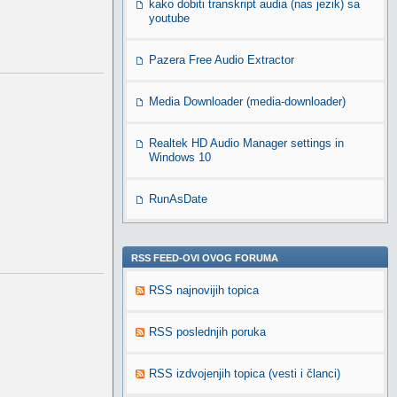
kako dobiti transkript audia (nas jezik) sa
youtube
Pazera Free Audio Extractor
Media Downloader (media-downloader)
Realtek HD Audio Manager settings in
Windows 10
RunAsDate
RSS FEED-OVI OVOG FORUMA
RSS najnovijih topica
RSS poslednjih poruka
RSS izdvojenjih topica (vesti i članci)