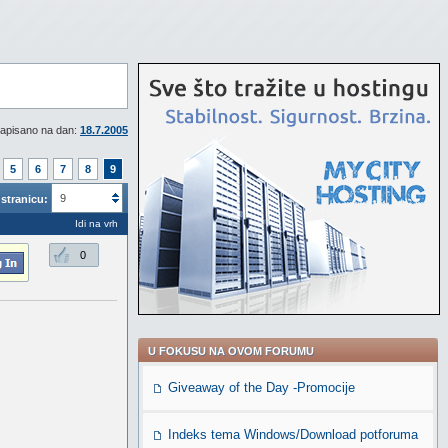
apisano na dan:
18.7.2005
5
6
7
8
9
9
stranicu:
Idi na vrh
0
U FOKUSU NA OVOM FORUMU
Giveaway of the Day -Promocije
Indeks tema Windows/Download potforuma