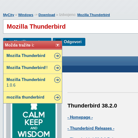
»
->
» Izdvojeno:
MyCity
Windows
Download
Mozilla Thunderbird
Mozilla Thunderbird
Napiši novu temu
Odgovori
Možda tražite i:
Mozilla
Thunderbird
Mozilla Thunderbird
Mozilla
Thunderbird
!!
Poslao: 03 Feb 2017 18:32
Mozilla
Thunderbird
Wisdomseeker
1.0.6
Super građanin
mozilla
thunderbird
Thunderbird 38.2.0
- Homepage -
- Thunderbird Releases -