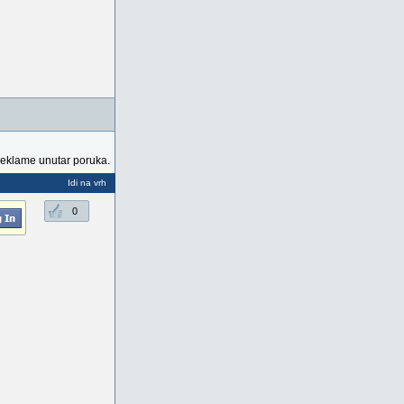
reklame unutar poruka.
Idi na vrh
0