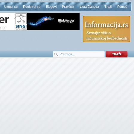
Uloguj se
Registruj se
Blogovi
Pravilnik
Lista članova
Traži
Pomoć