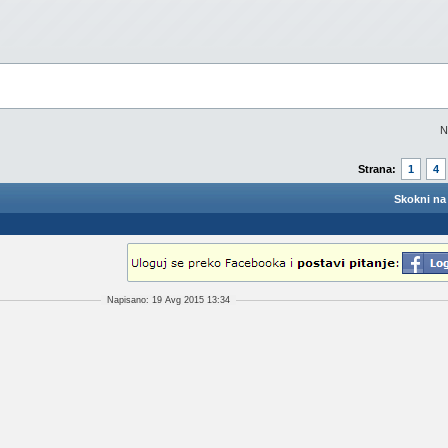
N
Strana:
1
4
Skokni na 
Napisano: 19 Avg 2015 13:34