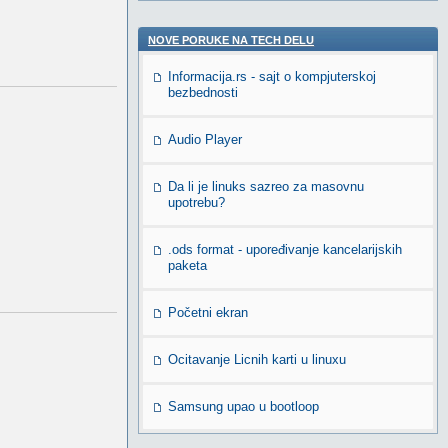
NOVE PORUKE NA TECH DELU
Informacija.rs - sajt o kompjuterskoj
bezbednosti
Audio Player
Da li je linuks sazreo za masovnu
upotrebu?
.ods format - upoređivanje kancelarijskih
paketa
Početni ekran
Ocitavanje Licnih karti u linuxu
Samsung upao u bootloop