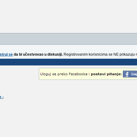
struj se
da bi učestvovao u diskusiji.
Registrovanim korisnicima se NE prikazuju 
 -