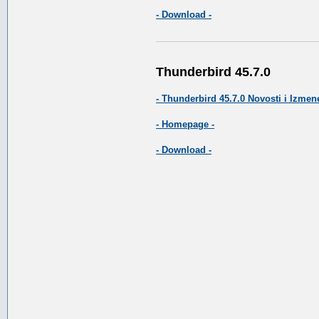
- Download -
Thunderbird 45.7.0
- Thunderbird 45.7.0 Novosti i Izmene
- Homepage -
- Download -