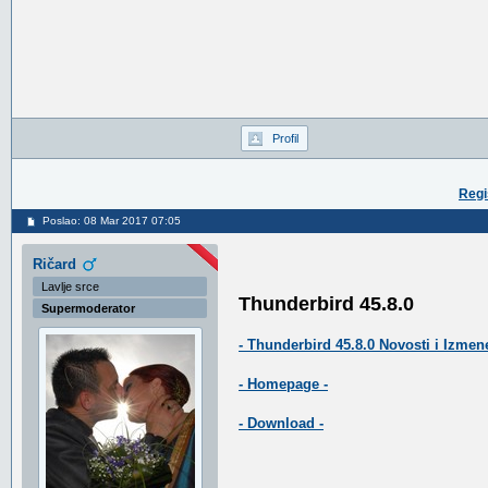
Profil
Regi
Poslao: 08 Mar 2017 07:05
Ričard
Lavlje srce
Thunderbird 45.8.0
Supermoderator
- Thunderbird 45.8.0 Novosti i Izmene
- Homepage -
- Download -