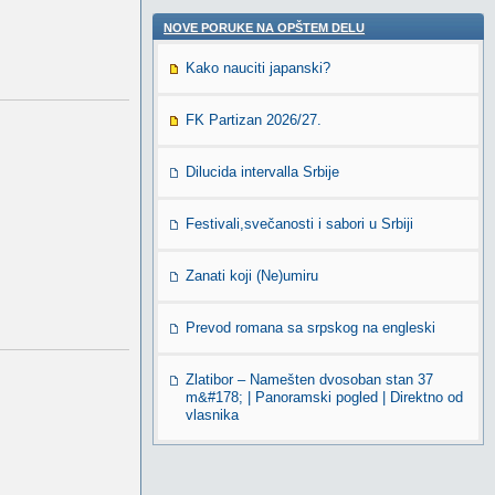
NOVE PORUKE NA OPŠTEM DELU
Kako nauciti japanski?
FK Partizan 2026/27.
Dilucida intervalla Srbije
Festivali,svečanosti i sabori u Srbiji
Zanati koji (Ne)umiru
Prevod romana sa srpskog na engleski
Zlatibor – Namešten dvosoban stan 37
m&#178; | Panoramski pogled | Direktno od
vlasnika