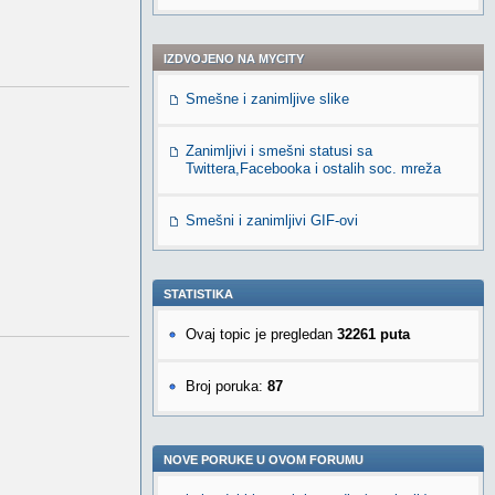
IZDVOJENO NA MYCITY
Smešne i zanimljive slike
Zanimljivi i smešni statusi sa
Twittera,Facebooka i ostalih soc. mreža
Smešni i zanimljivi GIF-ovi
STATISTIKA
Ovaj topic je pregledan
32261 puta
Broj poruka:
87
NOVE PORUKE U OVOM FORUMU