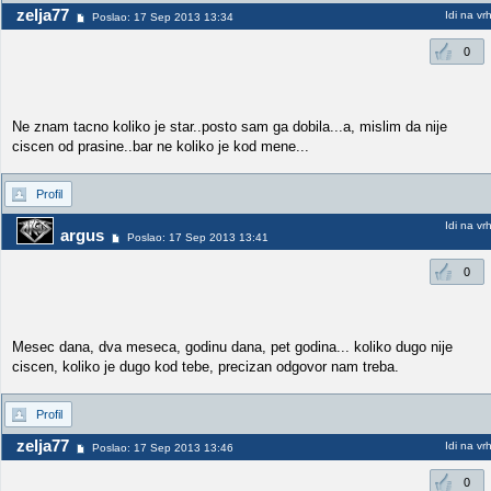
zelja77
Idi na vr
Poslao: 17 Sep 2013 13:34
0
Ne znam tacno koliko je star..posto sam ga dobila...a, mislim da nije
ciscen od prasine..bar ne koliko je kod mene...
Profil
Idi na vr
argus
Poslao: 17 Sep 2013 13:41
0
Mesec dana, dva meseca, godinu dana, pet godina... koliko dugo nije
ciscen, koliko je dugo kod tebe, precizan odgovor nam treba.
Profil
zelja77
Idi na vr
Poslao: 17 Sep 2013 13:46
0