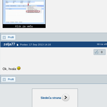
Profil
zelja77
Idi na vr
Poslao: 17 Sep 2013 14:16
0
Ok, hvala
Profil
Sledeća strana