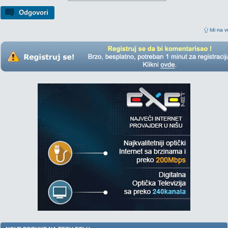
Odgovori
Idi na v