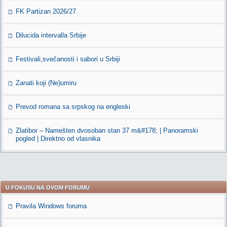
FK Partizan 2026/27.
Dilucida intervalla Srbije
Festivali,svečanosti i sabori u Srbiji
Zanati koji (Ne)umiru
Prevod romana sa srpskog na engleski
Zlatibor – Namešten dvosoban stan 37 m&#178; | Panoramski
pogled | Direktno od vlasnika
U FOKUSU NA OVOM FORUMU
Pravila Windows foruma