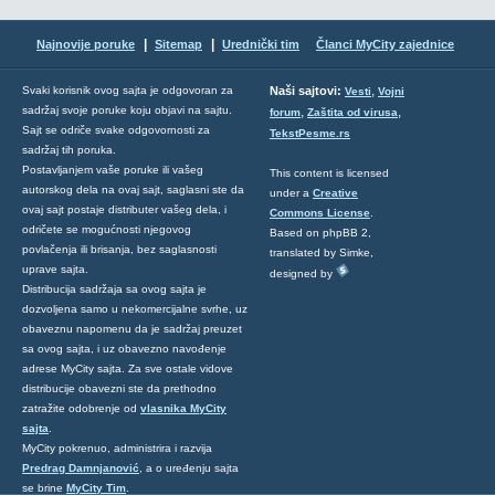
|
|
Najnovije poruke
Sitemap
Urednički tim
Članci MyCity zajednice
,
Svaki korisnik ovog sajta je odgovoran za
Naši sajtovi:
Vesti
Vojni
sadržaj svoje poruke koju objavi na sajtu.
,
,
forum
Zaštita od virusa
Sajt se odriče svake odgovornosti za
TekstPesme.rs
sadržaj tih poruka.
Postavljanjem vaše poruke ili vašeg
This content is licensed
autorskog dela na ovaj sajt, saglasni ste da
under a
Creative
ovaj sajt postaje distributer vašeg dela, i
Commons License
.
odričete se mogućnosti njegovog
Based on phpBB 2,
povlačenja ili brisanja, bez saglasnosti
translated by Simke,
uprave sajta.
designed by
Distribucija sadržaja sa ovog sajta je
dozvoljena samo u nekomercijalne svrhe, uz
obaveznu napomenu da je sadržaj preuzet
sa ovog sajta, i uz obavezno navođenje
adrese MyCity sajta. Za sve ostale vidove
distribucije obavezni ste da prethodno
zatražite odobrenje od
vlasnika MyCity
sajta
.
MyCity pokrenuo, administrira i razvija
Predrag Damnjanović
, a o uređenju sajta
se brine
MyCity Tim
.