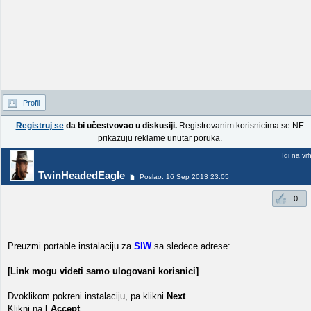
Profil
Registruj se
da bi učestvovao u diskusiji.
Registrovanim korisnicima se NE
prikazuju reklame unutar poruka.
Idi na vr
TwinHeadedEagle
Poslao: 16 Sep 2013 23:05
0
Preuzmi portable instalaciju za
SIW
sa sledece adrese:
[Link mogu videti samo ulogovani korisnici]
Dvoklikom pokreni instalaciju, pa klikni
Next
.
Klikni na
I Accept
.