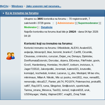
»
»
MyCity
Windows
Jako usporen rad racunara...
Ko je trenutno na forumu
Ukupno su
3805
korisnika na forumu :: 70 registrovanih, 7
sakrivenih i 3728 gosta :: [
Administrator
] [
Supermoderator
] [
Moderator
] ::
Detaljnije
Najviše korisnika na forumu ikad bilo je
20624
- dana 04 Apr 2026
04:18
Korisnici koji su trenutno na forumu:
Korisnici trenutno na forumu:
04bokibole
,
ALEXV
,
Avalon015
,
avijacija
,
bbrasnjo3
,
blue
,
boromir
,
branko7
,
Car89
,
Cicumile
,
Clouseau
,
crnirocko
,
curuzan
,
Dejan_vw
,
Denaya
,
Djokislav
,
DonRumataEstorski
,
Dorcolac
,
drpera
,
ElGenius
,
FileFinder
,
goxin
,
GveX
,
Hardenberg
,
Homislav
,
HrcAk47
,
iceburn
,
invictuss
,
Ir
,
Jager715510
,
Jakonjveliki
,
Jeremiah
,
kalens021
,
knutveliki
,
komsija1
,
kozhedub
,
kreker
,
Lazarus
,
Lj_ubo
,
Medojed
,
Mi lao shu
,
mikrimaus
,
Milan A. Nikolic
,
Mis uz pusku
,
mm1811
,
mux
,
nenad81
,
nenorodjo
,
niksa517
,
Panter
,
pfc74
,
PO1974
,
Polemarchoi
,
proka89
,
raf87
,
Ray1973
,
ruma
,
Slingshot
,
Smiljkovich
,
spot4chulle
,
Tamna_strana_Meseca
,
Tas011
,
tomo2
,
trajkoni018
,
uruk
,
USSVoyager
,
Vladoj
,
Vlajman1957
,
vrag81
,
Zmaj Tolak