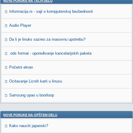
NOVE PORUKE NA TECH DELU
Informacija.rs - sajt o kompjuterskoj bezbednosti
Audio Player
Da li je linuks sazreo za masovnu upotrebu?
.ods format - upoređivanje kancelarijskih paketa
Početni ekran
Ocitavanje Licnih karti u linuxu
Samsung upao u bootloop
NOVE PORUKE NA OPŠTEM DELU
Kako nauciti japanski?