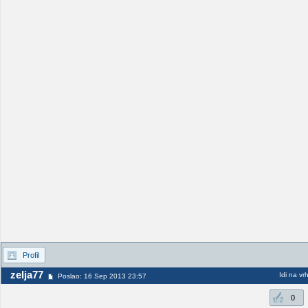
Profil
zelja77
Idi na vr
Poslao: 16 Sep 2013 23:57
0