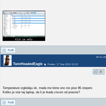
Profil
Idi na vr
TwinHeadedEagle
Poslao: 17 Sep 2013 13:12
0
Temperature izgledaju ok, mada me brine ono sto pise 96 stepeni.
Koliko je star taj laptop, da li je ikada ciscen od prasine?
Profil