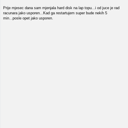
Prije mjesec dana sam mjenjala hard disk na lap topu...i od juce je rad
racunara jako usporen...Kad ga restartujem super bude nekih 5
min...posle opet jako usporen.