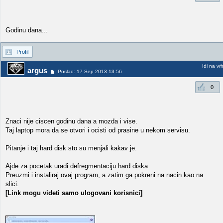
Godinu dana...
Profil
Idi na vr
argus
Poslao: 17 Sep 2013 13:56
0
Znaci nije ciscen godinu dana a mozda i vise.
Taj laptop mora da se otvori i ocisti od prasine u nekom servisu.
Pitanje i taj hard disk sto su menjali kakav je.
Ajde za pocetak uradi defregmentaciju hard diska.
Preuzmi i instaliraj ovaj program, a zatim ga pokreni na nacin kao na
slici.
[Link mogu videti samo ulogovani korisnici]