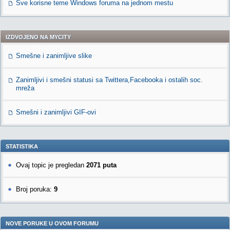
Sve korisne teme Windows foruma na jednom mestu
IZDVOJENO NA MYCITY
Smešne i zanimljive slike
Zanimljivi i smešni statusi sa Twittera,Facebooka i ostalih soc.
mreža
Smešni i zanimljivi GIF-ovi
STATISTIKA
Ovaj topic je pregledan
2071 puta
Broj poruka:
9
NOVE PORUKE U OVOM FORUMU