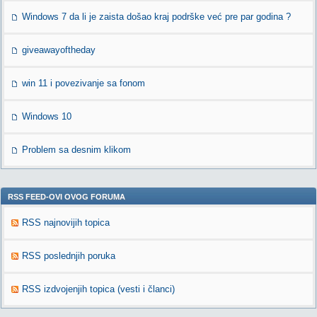
Windows 7 da li je zaista došao kraj podrške već pre par godina ?
giveawayoftheday
win 11 i povezivanje sa fonom
Windows 10
Problem sa desnim klikom
RSS FEED-OVI OVOG FORUMA
RSS najnovijih topica
RSS poslednjih poruka
RSS izdvojenjih topica (vesti i članci)