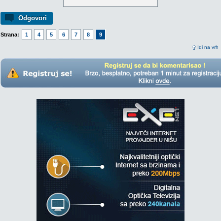
Odgovori
Strana:
1
4
5
6
7
8
9
Idi na vrh