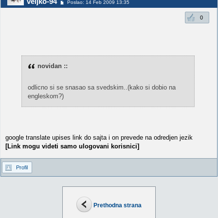
veljko-94
Poslao: 14 Feb 2009 13:35
0
novidan ::
odlicno si se snasao sa svedskim..(kako si dobio na
engleskom?)
google translate upises link do sajta i on prevede na odredjen jezik
[Link mogu videti samo ulogovani korisnici]
Profil
Prethodna strana