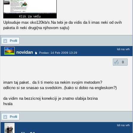
Uplouduje max oko120kb/s.Na tebi je da vidis da li imas neki od ovih
paketa ili neki drugi(na njihovom sajtu)
Profil
Idi na vrh
novidan
Poslao: 14 Feb 2009 13:29
0
imam taj paket.. da li ti merio sa nekim svojim metodom?
odlicno si se snasao sa svedskim..(kako si dobio na engleskom?)
da vidim na bezzicnoj konekciji je znatno slabija brzina
hvala
Profil
Idi na vrh