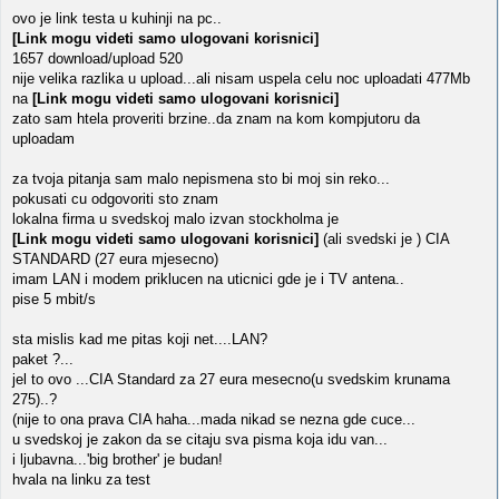
ovo je link testa u kuhinji na pc..
[Link mogu videti samo ulogovani korisnici]
1657 download/upload 520
nije velika razlika u upload...ali nisam uspela celu noc uploadati 477Mb
na
[Link mogu videti samo ulogovani korisnici]
zato sam htela proveriti brzine..da znam na kom kompjutoru da
uploadam
za tvoja pitanja sam malo nepismena sto bi moj sin reko...
pokusati cu odgovoriti sto znam
lokalna firma u svedskoj malo izvan stockholma je
[Link mogu videti samo ulogovani korisnici]
(ali svedski je ) CIA
STANDARD (27 eura mjesecno)
imam LAN i modem priklucen na uticnici gde je i TV antena..
pise 5 mbit/s
sta mislis kad me pitas koji net....LAN?
paket ?...
jel to ovo ...CIA Standard za 27 eura mesecno(u svedskim krunama
275)..?
(nije to ona prava CIA haha...mada nikad se nezna gde cuce...
u svedskoj je zakon da se citaju sva pisma koja idu van...
i ljubavna...'big brother' je budan!
hvala na linku za test