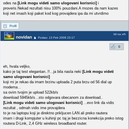
odes na
[Link mogu videti samo ulogovani korisnici]
i
proveris.Nekad rezultati nisu 100% pouzdani.A mozes da nam kazes
koji net imash koji paket kod kog provajdera ipa da mi utvrdimo
Profil
Idi na vrh
novidan
Poslao: 13 Feb 2009 23:17
0
eh, hvala veljko,
kako je taj test elegantan..!!...ja bila nasla neki
[Link mogu videti
samo ulogovani korisnici]
koji mi je rekao da imam brzinu uploada 2 puta brzu od 56 dial up
modema...
sa ovim tvojim je upload 522kb/s
download 5945kb/s...sto odgovara obecanom za download..
[Link mogu videti samo ulogovani korisnici]
...evo link da vidis
rezultat , odmah vidis ime provajdera
to je na laptopu koji je direktno prikljucen LAN ali preko rautera
imam i drugi kompjuter u kuhinji pc taj je bezzicna konekcija preko istog
routera D-Link, 2,4 GHz wireless broadband router.