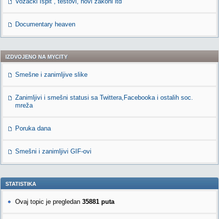
Vozacki Ispit , testovi, novi zakoni itd
Documentary heaven
IZDVOJENO NA MYCITY
Smešne i zanimljive slike
Zanimljivi i smešni statusi sa Twittera,Facebooka i ostalih soc.
mreža
Poruka dana
Smešni i zanimljivi GIF-ovi
STATISTIKA
Ovaj topic je pregledan
35881 puta