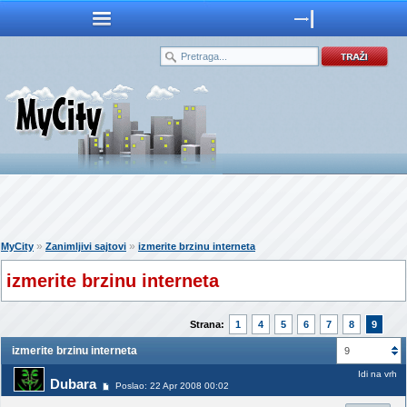
»
»
MyCity
Zanimljivi sajtovi
izmerite brzinu interneta
izmerite brzinu interneta
Strana:
1
4
5
6
7
8
9
izmerite brzinu interneta
9
Idi na vrh
Dubara
Poslao: 22 Apr 2008 00:02