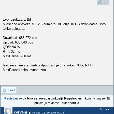
0
Evo rezultata iz BiH.
Mjesečne obaveze su 12,5 eura što uključuje 10 GB download-a i isto
toliko upload-a.
Download: 688.272 bps
Upload: 633.840 bps
QOS: 94 %
RTT: 32 ms
MaxPause: 260 ms
Iako ne znam šta predstavljaju zadnje tri stavke (QOS, RTT i
MaxPause) neka javnost zna....
Profil
Registruj se
da bi učestvovao u diskusiji.
Registrovanim korisnicima se NE
prikazuju reklame unutar poruka.
Idi na vrh
cerveni
Poslao: 22 Apr 2008 00:38