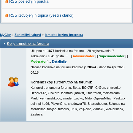
RSS poslednjih poruka
RSS izdvojenjih topica (vesti i članci)
»
»
MyCity
Zanimljivi sajtovi
izmerite brzinu interneta
Ko je trenutno na forumu
Ukupno su
1877
korisnika na forumu :: 29 registrovanih, 7
sakrivenih i 1841 gosta :: [
Administrator
] [
Supermoderator
] [
Moderator
] ::
Detaljnije
Najviše korisnika na forumu ikad bilo je
20624
- dana 04 Apr 2026
04:18
Korisnici koji su trenutno na forumu:
Korisnici trenutno na forumu:
Betta
,
BOXRR
,
C-Gun
,
crnirocko
,
Dzoni2412
,
Giskard
,
icemilos
,
jarovitt
,
Litostroton
,
mainstream
,
MarkTven
,
mishkooo
,
mladen.zovko
,
Mldo
,
OgnjenMitric
,
Pauljxxx
,
pein
,
pirke96
,
PlayerOne
,
shadower78
,
Sharpshooter
,
Solunac na
steroidima
,
tooljan
,
tritonus
,
uruk
,
veljko82
,
Vlada76
,
wolverined4
,
Zastava