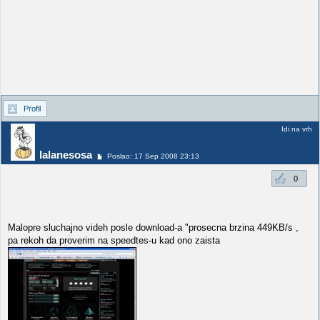
Profil
Idi na vrh
lalanesosa
Poslao: 17 Sep 2008 23:13
0
Malopre sluchajno videh posle download-a "prosecna brzina 449KB/s ,
pa rekoh da proverim na speedtes-u kad ono zaista