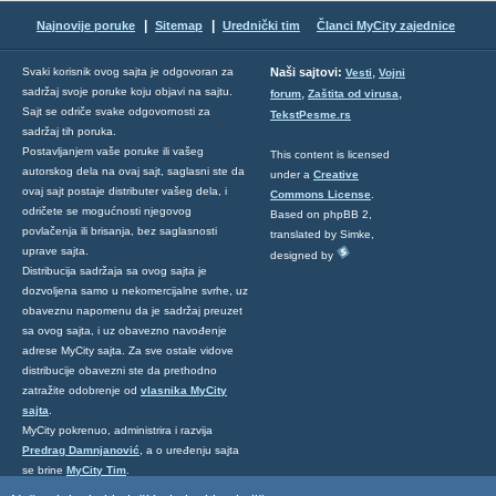
|
|
Najnovije poruke
Sitemap
Urednički tim
Članci MyCity zajednice
,
Svaki korisnik ovog sajta je odgovoran za
Naši sajtovi:
Vesti
Vojni
sadržaj svoje poruke koju objavi na sajtu.
,
,
forum
Zaštita od virusa
Sajt se odriče svake odgovornosti za
TekstPesme.rs
sadržaj tih poruka.
Postavljanjem vaše poruke ili vašeg
This content is licensed
autorskog dela na ovaj sajt, saglasni ste da
under a
Creative
ovaj sajt postaje distributer vašeg dela, i
Commons License
.
odričete se mogućnosti njegovog
Based on phpBB 2,
povlačenja ili brisanja, bez saglasnosti
translated by Simke,
uprave sajta.
designed by
Distribucija sadržaja sa ovog sajta je
dozvoljena samo u nekomercijalne svrhe, uz
obaveznu napomenu da je sadržaj preuzet
sa ovog sajta, i uz obavezno navođenje
adrese MyCity sajta. Za sve ostale vidove
distribucije obavezni ste da prethodno
zatražite odobrenje od
vlasnika MyCity
sajta
.
MyCity pokrenuo, administrira i razvija
Predrag Damnjanović
, a o uređenju sajta
se brine
MyCity Tim
.
Ukoliko želite da nas kontaktirate kliknite