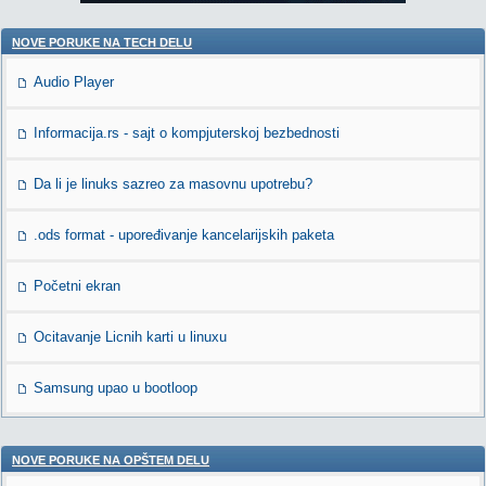
NOVE PORUKE NA TECH DELU
Audio Player
Informacija.rs - sajt o kompjuterskoj bezbednosti
Da li je linuks sazreo za masovnu upotrebu?
.ods format - upoređivanje kancelarijskih paketa
Početni ekran
Ocitavanje Licnih karti u linuxu
Samsung upao u bootloop
NOVE PORUKE NA OPŠTEM DELU