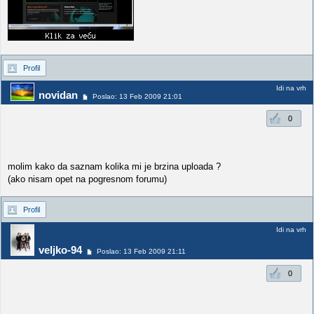
Profil
Idi na vrh
novidan
Poslao: 13 Feb 2009 21:01
0
molim kako da saznam kolika mi je brzina uploada ?
(ako nisam opet na pogresnom forumu)
Profil
Idi na vrh
veljko-94
Poslao: 13 Feb 2009 21:11
0