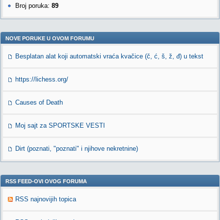
Broj poruka:
89
NOVE PORUKE U OVOM FORUMU
Besplatan alat koji automatski vraća kvačice (č, ć, š, ž, đ) u tekst
https://lichess.org/
Causes of Death
Moj sajt za SPORTSKE VESTI
Dirt (poznati, "poznati" i njihove nekretnine)
RSS FEED-OVI OVOG FORUMA
RSS najnovijih topica