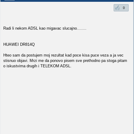
0
Radi li nekom ADSL kao migavac slucajno........
HUAWEI DR814Q
Hteo sam da postujem moj rezultat kad poce kisa puce veza a ja vec
stisnuo objavi. Mrzi me da ponovo pisem sve prethodno pa stoga pitam
o iskustvima drugih i TELEKOM ADSL.