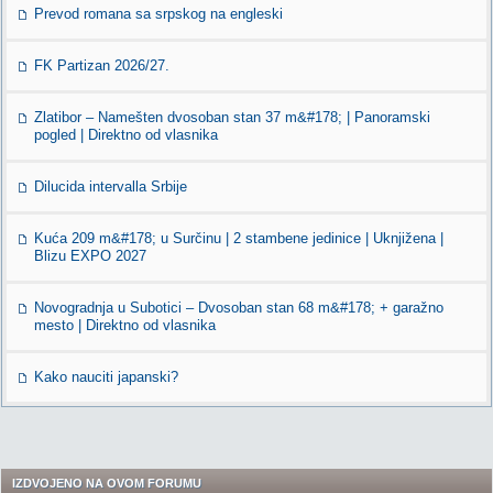
Prevod romana sa srpskog na engleski
FK Partizan 2026/27.
Zlatibor – Namešten dvosoban stan 37 m&#178; | Panoramski
pogled | Direktno od vlasnika
Dilucida intervalla Srbije
Kuća 209 m&#178; u Surčinu | 2 stambene jedinice | Uknjižena |
Blizu EXPO 2027
Novogradnja u Subotici – Dvosoban stan 68 m&#178; + garažno
mesto | Direktno od vlasnika
Kako nauciti japanski?
IZDVOJENO NA OVOM FORUMU