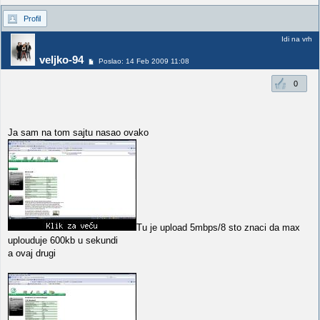
Profil
Idi na vrh
veljko-94
Poslao: 14 Feb 2009 11:08
0
Ja sam na tom sajtu nasao ovako
Tu je upload 5mbps/8 sto znaci da max
uplouduje 600kb u sekundi
a ovaj drugi