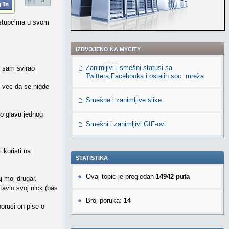
3
ostupcima u svom
IZDVOJENO NA MYCITY
Zanimljivi i smešni statusi sa
li sam svirao
Twittera,Facebooka i ostalih soc. mreža
e vec da se nigde
Smešne i zanimljive slike
 o glavu jednog
Smešni i zanimljivi GIF-ovi
koristi na
STATISTIKA
Ovaj topic je pregledan
14942 puta
j moj drugar.
tavio svoj nick (bas
Broj poruka:
14
poruci on pise o