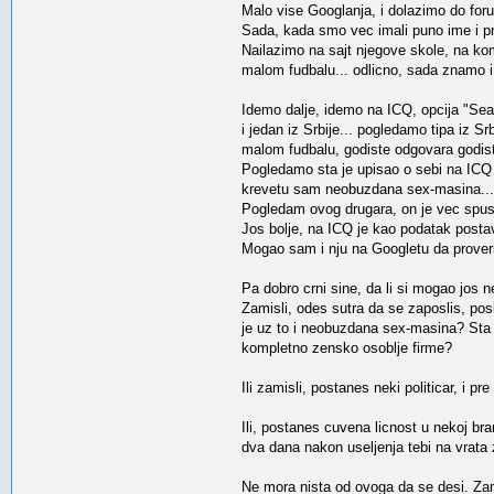
Malo vise Googlanja, i dolazimo do fo
Sada, kada smo vec imali puno ime i 
Nailazimo na sajt njegove skole, na ko
malom fudbalu... odlicno, sada znamo i 
Idemo dalje, idemo na ICQ, opcija "Searc
i jedan iz Srbije... pogledamo tipa iz 
malom fudbalu, godiste odgovara godistu
Pogledamo sta je upisao o sebi na ICQ
krevetu sam neobuzdana sex-masina...
Pogledam ovog drugara, on je vec spus
Jos bolje, na ICQ je kao podatak postav
Mogao sam i nju na Googletu da proverim
Pa dobro crni sine, da li si mogao jos 
Zamisli, odes sutra da se zaposlis, po
je uz to i neobuzdana sex-masina? Sta bi
kompletno zensko osoblje firme?
Ili zamisli, postanes neki politicar, i pre
Ili, postanes cuvena licnost u nekoj bra
dva dana nakon useljenja tebi na vrat
Ne mora nista od ovoga da se desi. Zami