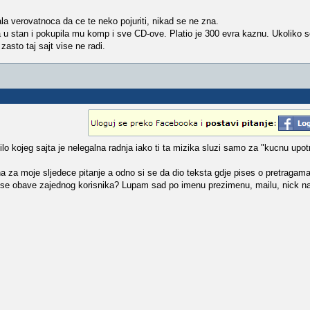
la verovatnoca da ce te neko pojuriti, nikad se ne zna.
a u stan i pokupila mu komp i sve CD-ove. Platio je 300 evra kaznu. Ukoliko s
asto taj sajt vise ne radi.
 kojeg sajta je nelegalna radnja iako ti ta mizika sluzi samo za "kucnu upot
 za moje sljedece pitanje a odno si se da dio teksta gdje pises o pretragam
 se obave zajednog korisnika? Lupam sad po imenu prezimenu, mailu, nick n