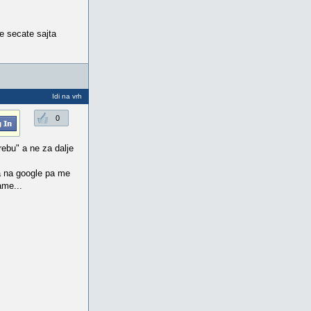
e secate sajta
Idi na vrh
0
rebu" a ne za dalje
a na google pa me
ame...