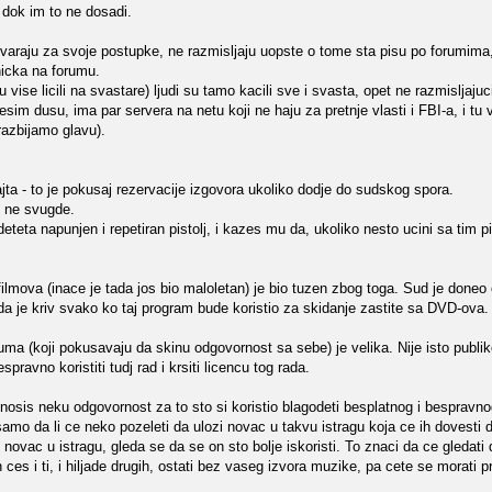
dok im to ne dosadi.
araju za svoje postupke, ne razmisljaju uopste o tome sta pisu po forumima, 
nicka na forumu.
 vise licili na svastare) ljudi su tamo kacili sve i svasta, opet ne razmisljajuc
gresim dusu, ima par servera na netu koji ne haju za pretnje vlasti i FBI-a, i t
razbijamo glavu).
jta - to je pokusaj rezervacije izgovora ukoliko dodje do sudskog spora.
i ne svugde.
deteta napunjen i repetiran pistolj, i kazes mu da, ukoliko nesto ucini sa tim pi
filmova (inace je tada jos bio maloletan) je bio tuzen zbog toga. Sud je doneo
i da je kriv svako ko taj program bude koristio za skidanje zastite sa DVD-ova.
uma (koji pokusavaju da skinu odgovornost sa sebe) je velika. Nije isto publik
pravno koristiti tudj rad i krsiti licencu tog rada.
snosis neku odgovornost za to sto si koristio blagodeti besplatnog i bespravno
samo da li ce neko pozeleti da ulozi novac u takvu istragu koja ce ih dovesti 
novac u istragu, gleda se da se on sto bolje iskoristi. To znaci da ce gledati 
ces i ti, i hiljade drugih, ostati bez vaseg izvora muzike, pa cete se morati pr