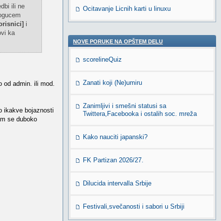
bi ili ne
Ocitavanje Licnih karti u linuxu
mogucem
risnici]
i
vi ka
NOVE PORUKE NA OPŠTEM DELU
scorelineQuiz
Zanati koji (Ne)umiru
 od admin. ili mod.
Zanimljivi i smešni statusi sa
o ikakve bojaznosti
Twittera,Facebooka i ostalih soc. mreža
sam se duboko
Kako nauciti japanski?
FK Partizan 2026/27.
Dilucida intervalla Srbije
Festivali,svečanosti i sabori u Srbiji