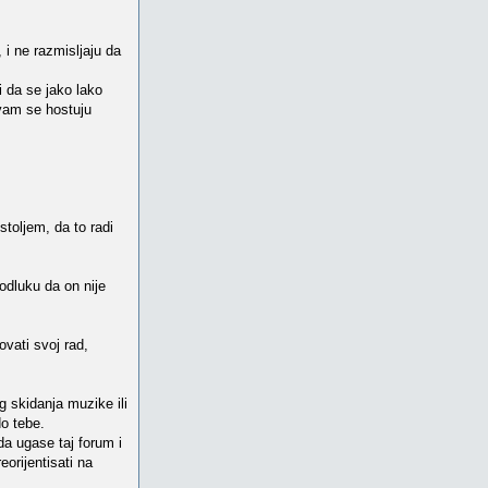
i ne razmisljaju da
i da se jako lako
u vam se hostuju
stoljem, da to radi
 odluku da on nije
ovati svoj rad,
g skidanja muzike ili
do tebe.
da ugase taj forum i
eorijentisati na