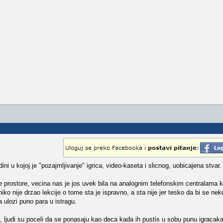
ni u kojoj je "pozajmljivanje" igrica, video-kaseta i slicnog, uobicajena stvar.
e prostore, vecina nas je jos uvek bila na analognim telefonskim centralama k
 niko nije drzao lekcije o tome sta je ispravno, a sta nije jer tesko da bi se n
 ulozi puno para u istragu.
as, ljudi su poceli da se ponasaju kao deca kada ih pustis u sobu punu igracaka