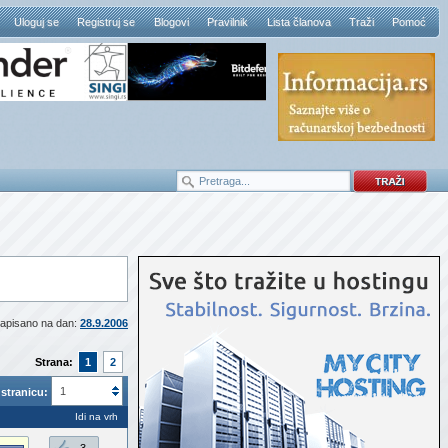
Uloguj se
Registruj se
Blogovi
Pravilnik
Lista članova
Traži
Pomoć
apisano na dan:
28.9.2006
Strana:
1
2
1
stranicu:
Idi na vrh