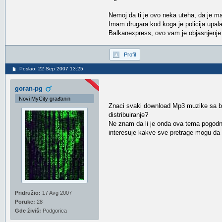
Nemoj da ti je ovo neka uteha, da je ma
Imam drugara kod koga je policija upal
Balkanexpress, ovo vam je objasnjenje z
Profil
Poslao: 22 Sep 2007 13:25
goran-pg
Novi MyCity građanin
Znaci svaki download Mp3 muzike sa bilo
distribuiranje?
Ne znam da li je onda ova tema pogodna
interesuje kakve sve pretrage mogu da
Pridružio:
17 Avg 2007
Poruke:
28
Gde živiš:
Podgorica