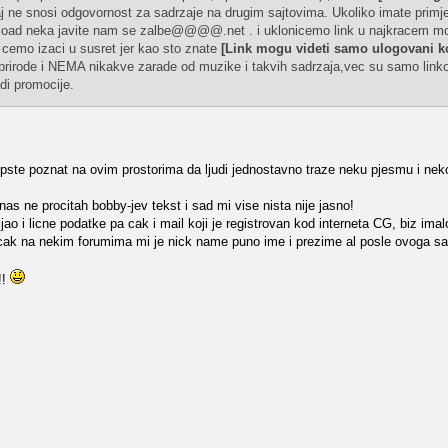
aj ne snosi odgovornost za sadrzaje na drugim sajtovima. Ukoliko imate primjed
download neka javite nam se zalbe@@@@.net . i uklonicemo link u najkracem 
cemo izaci u susret jer kao sto znate
[Link mogu videti samo ulogovani ko
irode i NEMA nikakve zarade od muzike i takvih sadrzaja,vec su samo linko
di promocije.
opste poznat na ovim prostorima da ljudi jednostavno traze neku pjesmu i neko
anas ne procitah bobby-jev tekst i sad mi vise nista nije jasno!
o i licne podatke pa cak i mail koji je registrovan kod interneta CG, biz imal
 cak na nekim forumima mi je nick name puno ime i prezime al posle ovoga 
!!