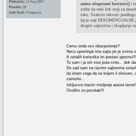
Pridružio:
17 Avg 2007
samo ulogovani korisnici]
i t
Poruke:
28
zelite da neki link stoji za 
Gde živiš:
Podgorica
roku. Svakom takvom predlogu 
taj je sajt NEKOMERCIJALNE pr
drugim sajtovima i skupljanje ra
Cemu onda ovo obavjestenje?
Necu spominjat ime sajta jer je svima 
ili ostalih korisnika im postavi pjesmu!!!
To sam i ja isti vise puta cinio... dok d
Do sad sam na raznim sajtovima ostavlja
da imam cega da se krijem il skrivam,
zamislio...
Iskljucivo trazim misljenje autora teme!
Ovoliko za pocetak!!!