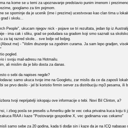
ruma na kome se u temi za upoznavanje predstavio punim imenom i prezimenom
prezime, googlamo za tim pojmom.
me se spominje da je ucenik (ime i prezime) ucestvovao kao clan tima u loka
grad i skolu...
h People", ukucam njegov nick - pojave se tri rezultata, jedan tip iz Australi
Srbije - ima cak i sliku, grad se podudara sa gradom koji smo saznali sa skolsk
 za taj razred skole... sve bolje od boljeg.
 (About me) - "Volim druzenje sa zgodnim curama. Ja sam lepo gradjen, vis
"
tio pogled.
io i svoju mail-adresu na Hotmailu.
, ali mislim da je bilo dosta za danas.
nesto o sebi da napises negde?
slodavac samo ukuca tvoje ime na Googletu, zar mislis da ce da zaposli lokal
 se prvo desilo - jel bi koristio firmin server za distribuciju mp3 pesama, il
 izbora tvoji neprijatelji iskopaju ove informacije o tebi. Novi Bil Clinton, a?
nsi, i zbog posla se preselis u Ameriku gde te vec ceka privatna kuca koju ti je
a zakuca RIAA i kaze "Postovanje gospodine X, vec godinama vas cekamo"
sli samo sebe za 20 godina, kada ti dodje sin i kaze da je na ICQ nabasao na 