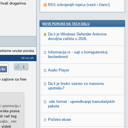
 hvali drugarima.
RSS izdvojenjih topica (vesti i članci)
NOVE PORUKE NA TECH DELU
Da li je Windows Defender Antivirus
dovoljna zaštita u 2026.
reklame unutar poruka.
Informacija.rs - sajt o kompjuterskoj
bezbednosti
Idi na vrh
1
Audio Player
 sajtove sa free
Da li je linuks sazreo za masovnu
upotrebu?
.ods format - upoređivanje kancelarijskih
i promociju i
paketa
orska prava
ti rad tog
Početni ekran
sajta , vec
 videti