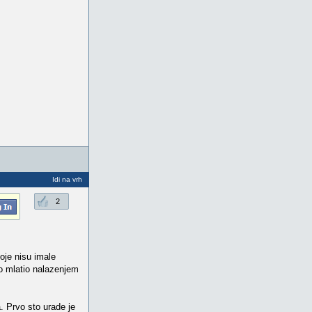
Idi na vrh
2
oje nisu imale
eko mlatio nalazenjem
. Prvo sto urade je