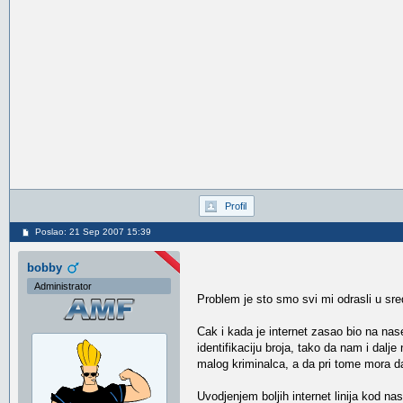
Profil
Poslao: 21 Sep 2007 15:39
bobby
Administrator
Problem je sto smo svi mi odrasli u sredi
Cak i kada je internet zasao bio na nas
identifikaciju broja, tako da nam i dalje
malog kriminalca, a da pri tome mora da
Uvodjenjem boljih internet linija kod n