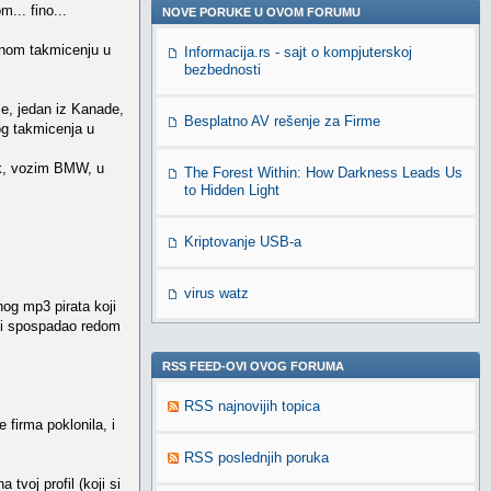
... fino...
NOVE PORUKE U OVOM FORUMU
lnom takmicenju u
Informacija.rs - sajt o kompjuterskoj
bezbednosti
je, jedan iz Kanade,
Besplatno AV rešenje za Firme
og takmicenja u
ok, vozim BMW, u
The Forest Within: How Darkness Leads Us
to Hidden Light
Kriptovanje USB-a
virus watz
nog mp3 pirata koji
i bi spospadao redom
RSS FEED-OVI OVOG FORUMA
RSS najnovijih topica
 firma poklonila, i
RSS poslednjih poruka
tvoj profil (koji si