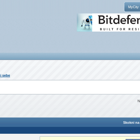
MyCity
i sebe
N
Skokni na 