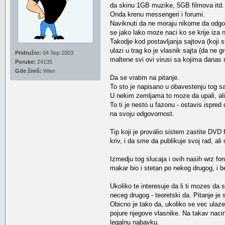
da skinu 1GB muzike, 5GB filmova itd. 
Onda krenu messengeri i forumi.
Naviknuti da ne moraju nikome da odgov
se jako lako moze naci ko se krije iza 
Takodje kod postavljanja sajtova (koji su
ulazi u trag ko je vlasnik sajta (da ne 
Pridružio:
04 Sep 2003
maltene svi ovi virusi sa kojima danas 
Poruke:
24135
Gde živiš:
Wien
Da se vratim na pitanje.
To sto je napisano u obavestenju tog sa
U nekim zemljama to moze da upali, al
To ti je nesto u fazonu - ostavis ispred 
na svoju odgovornost.
Tip koji je provalio sistem zastite DVD 
kriv, i da sme da publikuje svoj rad, al
Izmedju tog slucaja i ovih nasih wrz for
makar bio i stetan po nekog drugog, i bes
Ukoliko te interesuje da li ti mozes da 
neceg drugog - teoretski da. Pitanje je 
Obicno je tako da, ukoliko se vec ulaze 
pojure njegove vlasnike. Na takav nacin 
legalnu nabavku.