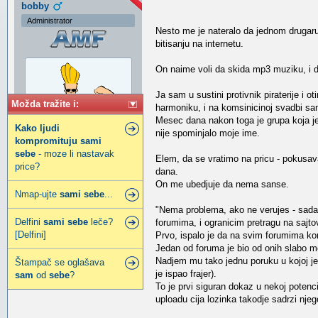
bobby
Administrator
Nesto me je nateralo da jednom druga
bitisanju na internetu.
On naime voli da skida mp3 muziku, i da
Ja sam u sustini protivnik piraterije i 
Možda tražite i:
harmoniku, i na komsinicinoj svadbi sa
Mesec dana nakon toga je grupa koja je 
Kako
ljudi
nije spominjalo moje ime.
kompromituju
sami
sebe
- moze li nastavak
Elem, da se vratimo na pricu - pokusav
price?
dana.
On me ubedjuje da nema sanse.
Pridružio:
04 Sep 2003
Nmap-ujte
sami
sebe
...
Poruke:
24135
"Nema problema, ako ne verujes - sada
Gde živiš:
Wien
Delfini
sami
sebe
leče?
forumima, i ogranicim pretragu na sajto
[Delfini]
Prvo, ispalo je da na svim forumima koris
Jedan od foruma je bio od onih slabo m
Nadjem mu tako jednu poruku u kojoj je
Štampač se oglašava
je ispao frajer).
sam
od
sebe
?
To je prvi siguran dokaz u nekoj potencij
uploadu cija lozinka takodje sadrzi njeg