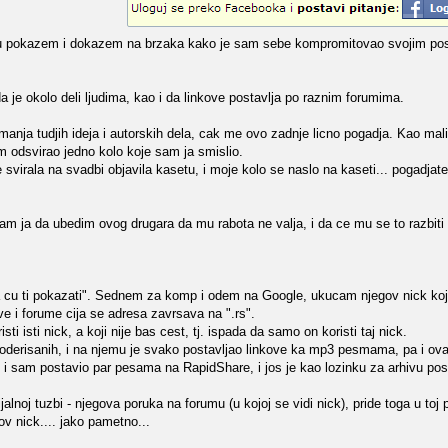
ru pokazem i dokazem na brzaka kako je sam sebe kompromitovao svojim p
 je okolo deli ljudima, kao i da linkove postavlja po raznim forumima.
otimanja tudjih ideja i autorskih dela, cak me ovo zadnje licno pogadja. Kao ma
m odsvirao jedno kolo koje sam ja smislio.
svirala na svadbi objavila kasetu, i moje kolo se naslo na kaseti... pogadjat
am ja da ubedim ovog drugara da mu rabota ne valja, i da ce mu se to razbiti
 cu ti pokazati". Sednem za komp i odem na Google, ukucam njegov nick koji 
ve i forume cija se adresa zavrsava na ".rs".
ti isti nick, a koji nije bas cest, tj. ispada da samo on koristi taj nick.
oderisanih, i na njemu je svako postavljao linkove ka mp3 pesmama, pa i ova
 i sam postavio par pesama na RapidShare, i jos je kao lozinku za arhivu pos
alnoj tuzbi - njegova poruka na forumu (u kojoj se vidi nick), pride toga u toj 
ov nick.... jako pametno...