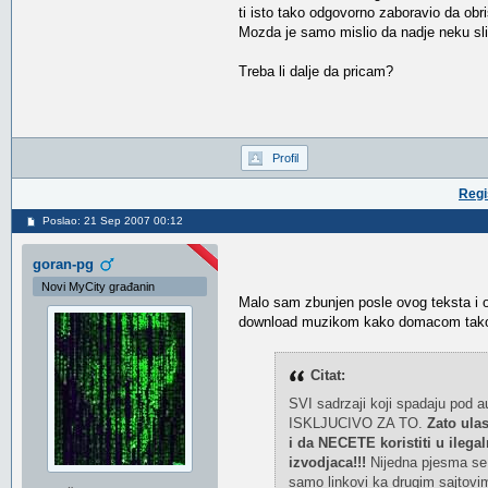
ti isto tako odgovorno zaboravio da obr
Mozda je samo mislio da nadje neku sl
Treba li dalje da pricam?
Profil
Regi
Poslao: 21 Sep 2007 00:12
goran-pg
Novi MyCity građanin
Malo sam zbunjen posle ovog teksta i ov
download muzikom kako domacom tako 
Citat:
SVI sadrzaji koji spadaju pod a
ISKLJUCIVO ZA TO.
Zato ulas
i da NECETE koristiti u ilega
izvodjaca!!!
Nijedna pjesma se 
samo linkovi ka drugim sajtovi