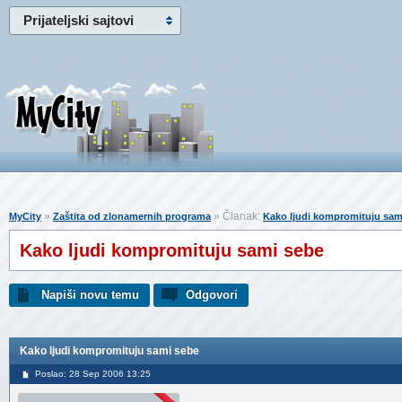
Prijateljski sajtovi
»
» Članak:
MyCity
Zaštita od zlonamernih programa
Kako ljudi kompromituju sam
Kako ljudi kompromituju sami sebe
Napiši novu temu
Odgovori
Kako ljudi kompromituju sami sebe
Poslao: 28 Sep 2006 13:25