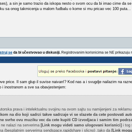
ises), a sin je samo trazio da iskopa nesto o svom ocu da bi imao cime da se
iku sa onog takmicenja u malom fudbalu o kome si mu pricao vec 100 puta...
struj se
da bi učestvovao u diskusiji.
Registrovanim korisnicima se NE prikazuju 
e price. Il sam glup il suvise naivan!? Kod nas a i svugdje nailazim na razne
i inostranom a sve sa obavjestenjem:
utorska prava i intelektualnu svojinu na ovom sajtu su namijenjeni za reklamu 
kom na dio koji sadrzi takve sadrzaje vi se slazete da cete postovati aut
lne svrhe ovu muziku vec da cete kupiti CD izvodjaca i samim tim podrza
ne nalazi na serverima
[Link mogu videti samo ulogovani korisnici]
i tog 
ma (besplatnim serverima sendspace,rapidshare i slicno) ,tako da
[Link mogu