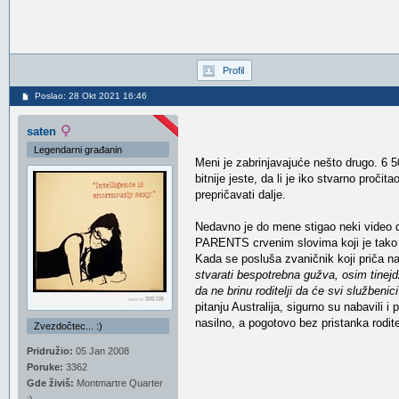
Profil
Poslao: 28 Okt 2021 16:46
saten
Legendarni građanin
Meni je zabrinjavajuće nešto drugo. 6 500
bitnije jeste, da li je iko stvarno proč
prepričavati dalje.
Nedavno je do mene stigao neki video da
PARENTS crvenim slovima koji je tako sk
Kada se posluša zvaničnik koji priča n
stvarati bespotrebna gužva, osim tinejdžer
da ne brinu roditelji da će svi službeni
pitanju Australija, sigurno su nabavili
nasilno, a pogotovo bez pristanka rodite
Zvezdočtec... :)
Pridružio:
05 Jan 2008
Poruke:
3362
Gde živiš:
Montmartre Quarter