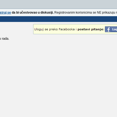
struj se
da bi učestvovao u diskusiji.
Registrovanim korisnicima se NE prikazuju 
 rada.