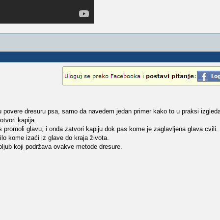
ku povere dresuru psa, samo da navedem jedan primer kako to u praksi izgled
otvori kapija.
promoli glavu, i onda zatvori kapiju dok pas kome je zaglavljena glava cvili. 
o kome izaći iz glave do kraja života.
roljub koji podržava ovakve metode dresure.