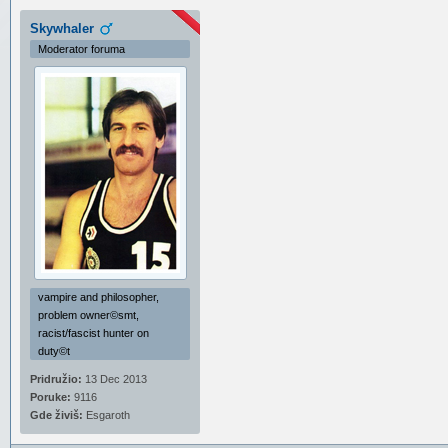
Skywhaler
Moderator foruma
vampire and philosopher,
problem owner©smt,
racist/fascist hunter on
duty©t
Pridružio:
13 Dec 2013
Poruke:
9116
Gde živiš:
Esgaroth