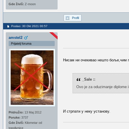
Gde živiš:
Z-moon
Profil
Poslao: 30 Okt 2021 00:57
amstel2
Prijatelj foruma
Нисам ни очекивао нешто боље,чим 
_Sale ::
Ovo je za oduzimanje diplome i
И стрпати у неку установу.
Pridružio:
13 Maj 2012
Poruke:
3737
Gde živiš:
Kilometar od
topolivnice