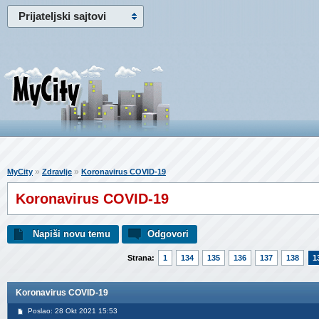
Prijateljski sajtovi
»
»
MyCity
Zdravlje
Koronavirus COVID-19
Koronavirus COVID-19
Napiši novu temu
Odgovori
Strana:
1
134
135
136
137
138
1
Koronavirus COVID-19
Poslao: 28 Okt 2021 15:53