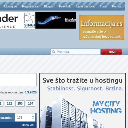
Uloguj se
Registruj se
Blogovi
Pravilnik
Lista članova
Traži
Pomoć
Napisano na dan:
6.3.2020
1
152
153
154
139
stranicu:
Idi na vrh