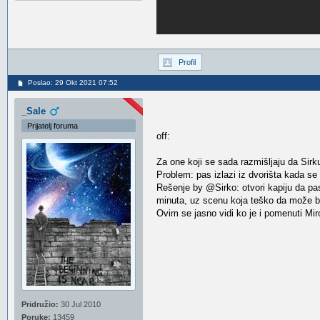
Profil
Poslao: 29 Okt 2021 07:52
_Sale
Prijatelj foruma
off:
Za one koji se sada razmišljaju da Sir
Problem: pas izlazi iz dvorišta kada se 
Rešenje by @Sirko: otvori kapiju da pas 
minuta, uz scenu koja teško da može bil
Ovim se jasno vidi ko je i pomenuti Mi
Pridružio:
30 Jul 2010
Poruke:
13459