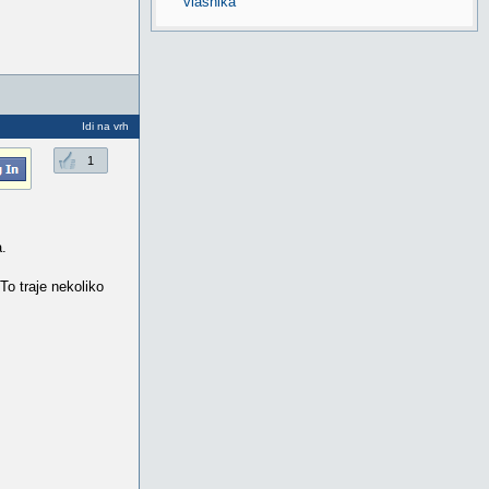
vlasnika
Idi na vrh
1
a.
To traje nekoliko