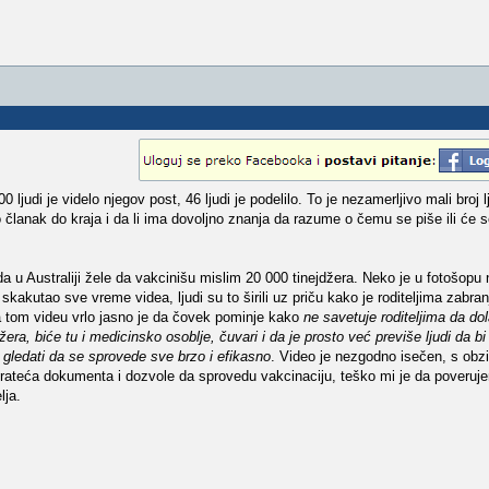
 ljudi je videlo njegov post, 46 ljudi je podelilo. To je nezamerljivo mali broj l
itao članak do kraja i da li ima dovoljno znanja da razume o čemu se piše ili će
 u Australiji žele da vakcinišu mislim 20 000 tinejdžera. Neko je u fotošopu
akutao sve vreme videa, ljudi su to širili uz priču kako je roditeljima zabran
a tom videu vrlo jasno je da čovek pominje kako
ne savetuje roditeljima da do
a, biće tu i medicinsko osoblje, čuvari i da je prosto već previše ljudi da bi tu b
ci gledati da se sprovede sve brzo i efikasno
. Video je nezgodno isečen, s obzi
 i prateća dokumenta i dozvole da sprovedu vakcinaciju, teško mi je da poveruj
lja.