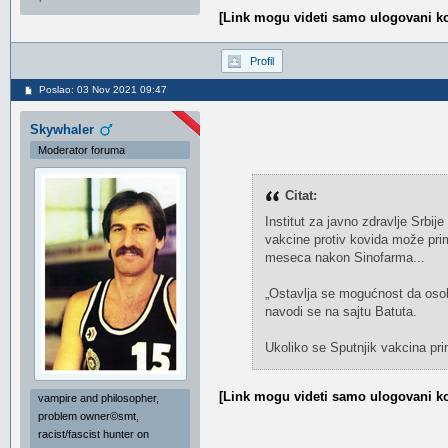
[Link mogu videti samo ulogovani ko
Profil
Poslao: 03 Nov 2021 09:47
Skywhaler
Moderator foruma
Citat:
Institut za javno zdravlje Srbi
vakcine protiv kovida može prim
meseca nakon Sinofarma...
„Оstаvljа sе mоgućnоst dа оsоbа
navodi se na sajtu Batuta.
Ukоlikо sе Sputnjik vаkcinа pr
[Link mogu videti samo ulogovani ko
vampire and philosopher,
problem owner©smt,
racist/fascist hunter on