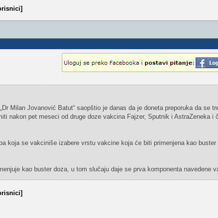
risnici]
je „Dr Milan Jovanović Batut“ saopštio je danas da je doneta preporuka da se t
iti nakon pet meseci od druge doze vakcina Fajzer, Sputnik i AstraZeneka i če
 kоја sе vаkcinišе izаbеrе vrstu vаkcinе kоја ćе biti primеnjеnа kао bustеr
imеnjuје kао bustеr dоzа, u tоm slučајu dаје sе prvа kоmpоnеntа nаvеdеnе v
risnici]