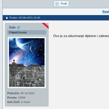
Profil
Regi
Poslao: 28 Okt 2021 16:40
_Sale
Prijatelj foruma
Ovo je za oduzimanje diplome i zabranu
Pridružio:
30 Jul 2010
Poruke:
13459
Gde živiš:
Z-moon