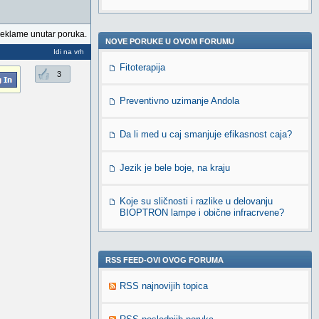
reklame unutar poruka.
NOVE PORUKE U OVOM FORUMU
Idi na vrh
Fitoterapija
3
Preventivno uzimanje Andola
Da li med u caj smanjuje efikasnost caja?
Jezik je bele boje, na kraju
Koje su sličnosti i razlike u delovanju
BIOPTRON lampe i obične infracrvene?
RSS FEED-OVI OVOG FORUMA
RSS najnovijih topica