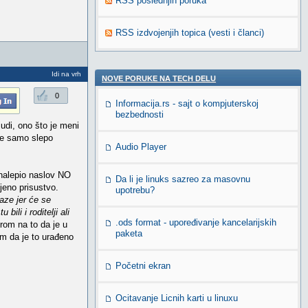
RSS poslednjih poruka
RSS izdvojenjih topica (vesti i članci)
Idi na vrh
NOVE PORUKE NA TECH DELU
0
Informacija.rs - sajt o kompjuterskoj
bezbednosti
judi, ono što je meni
 se samo slepo
Audio Player
 nalepio naslov NO
Da li je linuks sazreo za masovnu
jeno prisustvo.
upotrebu?
laze jer će se
ili i roditelji ali
.ods format - upoređivanje kancelarijskih
rom na to da je u
paketa
em da je to urađeno
Početni ekran
Ocitavanje Licnih karti u linuxu