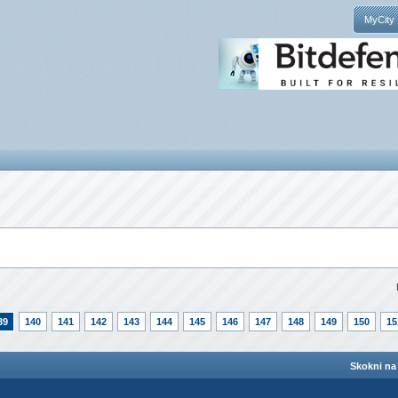
MyCity
39
140
141
142
143
144
145
146
147
148
149
150
15
Skokni na 