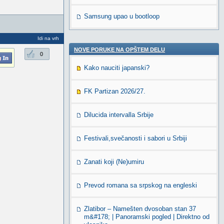
Samsung upao u bootloop
Idi na vrh
NOVE PORUKE NA OPŠTEM DELU
0
Kako nauciti japanski?
FK Partizan 2026/27.
Dilucida intervalla Srbije
Festivali,svečanosti i sabori u Srbiji
Zanati koji (Ne)umiru
Prevod romana sa srpskog na engleski
Zlatibor – Namešten dvosoban stan 37
m&#178; | Panoramski pogled | Direktno od