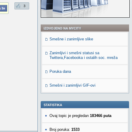
3
IZDVOJENO NA MYCITY
Smešne i zanimljive slike
Zanimljivi i smešni statusi sa
Twittera,Facebooka i ostalih soc. mreža
Poruka dana
Smešni i zanimljivi GIF-ovi
STATISTIKA
Ovaj topic je pregledan
183466 puta
Broj poruka:
1533