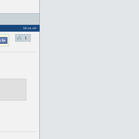
Idi na vrh
1