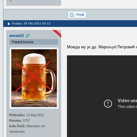
:)
Profil
Poslao: 29 Okt 2021 00:13
amstel2
Prijatelj foruma
Можда му је др. Мирољуб Петровић н
Pridružio:
13 Maj 2012
Poruke:
3737
Gde živiš:
Kilometar od
topolivnice