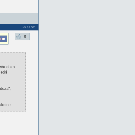
Idi na vrh
0
reća doza
tiri
 dоzа“,
аkcinе.