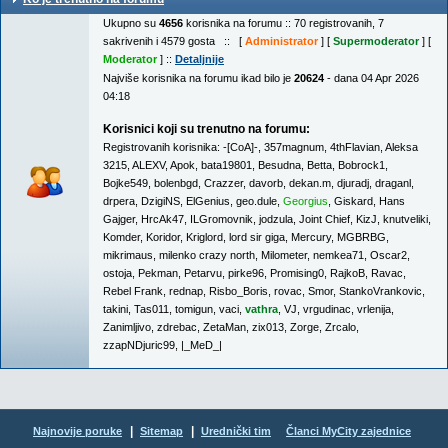
Ukupno su
4656
korisnika na forumu :: 70 registrovanih, 7
sakrivenih i 4579 gosta :: [
Administrator
] [
Supermoderator
] [
Moderator
] ::
Detaljnije
Najviše korisnika na forumu ikad bilo je
20624
- dana 04 Apr 2026
04:18
Korisnici koji su trenutno na forumu:
Registrovanih korisnika:
-[CoA]-
,
357magnum
,
4thFlavian
,
Aleksa
3215
,
ALEXV
,
Apok
,
bata19801
,
Besudna
,
Betta
,
Bobrock1
,
Bojke549
,
bolenbgd
,
Crazzer
,
davorb
,
dekan.m
,
djuradj
,
draganl
,
drpera
,
DzigiNS
,
ElGenius
,
geo.dule
,
Georgius
,
Giskard
,
Hans
Gajger
,
HrcAk47
,
ILGromovnik
,
jodzula
,
Joint Chief
,
KizJ
,
knutveliki
,
Komder
,
Koridor
,
Kriglord
,
lord sir giga
,
Mercury
,
MGBRBG
,
mikrimaus
,
milenko crazy north
,
Milometer
,
nemkea71
,
Oscar2
,
ostoja
,
Pekman
,
Petarvu
,
pirke96
,
Promising0
,
RajkoB
,
Ravac
,
Rebel Frank
,
rednap
,
Risbo_Boris
,
rovac
,
Smor
,
StankoVrankovic
,
takini
,
Tas011
,
tomigun
,
vaci
,
vathra
,
VJ
,
vrgudinac
,
vrlenija
,
Zanimljivo
,
zdrebac
,
ZetaMan
,
zix013
,
Zorge
,
Zrcalo
,
zzapNDjuric99
,
|_MeD_|
|
|
Najnovije poruke
Sitemap
Urednički tim
Članci MyCity zajednice