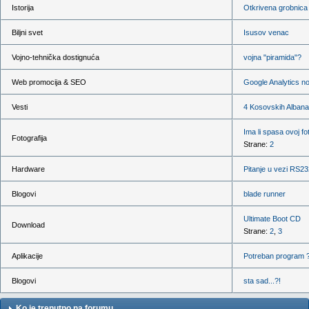
Istorija
Otkrivena grobnica 
Biljni svet
Isusov venac
Vojno-tehnička dostignuća
vojna "piramida"?
Web promocija & SEO
Google Analytics nov
Vesti
4 Kosovskih Albana
Ima li spasa ovoj fo
Fotografija
Strane:
2
Hardware
Pitanje u vezi RS23
Blogovi
blade runner
Ultimate Boot CD
Download
Strane:
2
,
3
Aplikacije
Potreban program 
Blogovi
sta sad...?!
Ko je trenutno na forumu