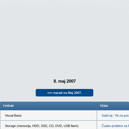
8. maj 2007
<<< nazad na Maj 2007.
FORUM
TEMA
Visual Basic
Sadrzaj : Vb za poc
Storage (memorija, HDD, SSD, CD, DVD, USB flash)
Čudan problem sa 