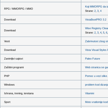
Koji MMORPG da iz
RPG / MMORPG / MMO
Strane:
2
,
3
,
4
Download
VistaBootPRO 3.2
Wise Registry Clea
Download
Strane:
2
,
3
,
4
,
5
,
6
Vesti
Zabrinutost zbog s
Download
Vista Visual Styles
Zanimljivi sajtovi
Paleo Future
Zaštitni programi
Web stranica se gas
PHP
Pomoc u vezi slike.
Windows
problem kod dizanj
Ishrana, trening, teretana
Vitamini
Sport
Moto vratlomije kod