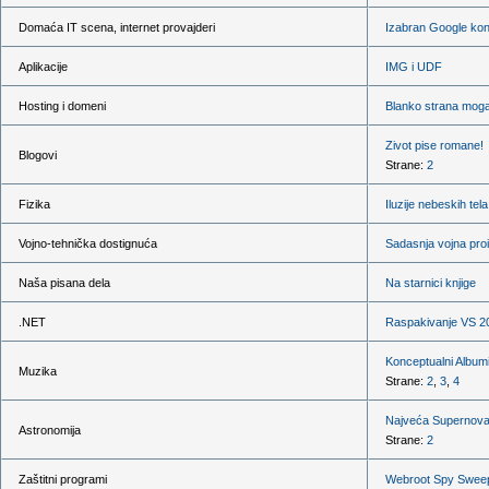
Domaća IT scena, internet provajderi
Izabran Google konsu
Aplikacije
IMG i UDF
Hosting i domeni
Blanko strana mog
Zivot pise romane!
Blogovi
Strane:
2
Fizika
Iluzije nebeskih tela
Vojno-tehnička dostignuća
Sadasnja vojna pro
Naša pisana dela
Na starnici knjige
.NET
Raspakivanje VS 200
Konceptualni Album
Muzika
Strane:
2
,
3
,
4
Najveća Supernov
Astronomija
Strane:
2
Zaštitni programi
Webroot Spy Swee