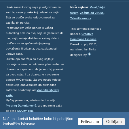
,
Svaki korisnik ovog sajta je odgovoran za
Naši sajtovi:
Vesti
Vojni
sadržaj svoje poruke koju objavi na sajtu.
,
,
forum
Zaštita od virusa
Sajt se odriče svake odgovornosti za
TekstPesme.rs
sadržaj tih poruka.
Postavljanjem vaše poruke ili vašeg
This content is licensed
autorskog dela na ovaj sajt, saglasni ste da
under a
Creative
ovaj sajt postaje distributer vašeg dela, i
Commons License
.
odričete se mogućnosti njegovog
Based on phpBB 2,
povlačenja ili brisanja, bez saglasnosti
translated by Simke,
uprave sajta.
designed by
Distribucija sadržaja sa ovog sajta je
dozvoljena samo u nekomercijalne svrhe, uz
obaveznu napomenu da je sadržaj preuzet
sa ovog sajta, i uz obavezno navođenje
adrese MyCity sajta. Za sve ostale vidove
distribucije obavezni ste da prethodno
zatražite odobrenje od
vlasnika MyCity
sajta
.
MyCity pokrenuo, administrira i razvija
Predrag Damnjanović
, a o uređenju sajta
se brine
MyCity Tim
.
Ukoliko želite da nas kontaktirate kliknite
Naš sajt koristi kolačiće kako bi poboljšao
Prihvatam
Odbijam
ovde
.
korisničko iskustvo