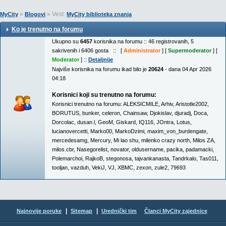
»
» Vest:
MyCity
Blogovi
MyCity biblioteka znanja
Ko je trenutno na forumu
Ukupno su
6457
korisnika na forumu :: 46 registrovanih, 5
sakrivenih i 6406 gosta :: [
Administrator
] [
Supermoderator
] [
Moderator
] ::
Detaljnije
Najviše korisnika na forumu ikad bilo je
20624
- dana 04 Apr 2026
04:18
Korisnici koji su trenutno na forumu:
Korisnici trenutno na forumu:
ALEKSICMILE
,
Arhiv
,
Aristotle2002
,
BORUTUS
,
bunker
,
celeron
,
Chainsaw
,
Djokislav
,
djuradj
,
Doca
,
Dorcolac
,
dusan.l
,
GeoM
,
Giskard
,
IQ116
,
JOntra
,
Lotus
,
lucianovercetti
,
Marko00
,
MarkoDzimi
,
maxim_von_burdengate
,
mercedesamg
,
Mercury
,
Mi lao shu
,
milenko crazy north
,
Milos ZA
,
milos.cbr
,
Nasegorelist
,
novator
,
oldusername
,
pacika
,
padamacki
,
Polemarchoi
,
RajkoB
,
stegonosa
,
tajvankanasta
,
Tandrkalo
,
Tas011
,
tooljan
,
vazduh
,
VekiJ
,
VJ
,
XBMC
,
zexon
,
zule2
,
79693
|
|
Najnovije poruke
Sitemap
Urednički tim
Članci MyCity zajednice