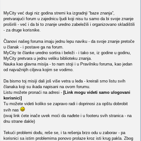
MyCity već dugi niz godina stremi ka izgradnji “baze znanja”,
pretvarajući forum u zajednicu ljudi koji nisu tu samo da bi svoje znanje
proširili - već i da bi to znanje uredno zabeležili i organizovano skladištili
- za druge korisnike.
Članovi našeg foruma imaju jednu lepu naviku - da svoje znanje pretoče
u članak - i postave ga na forum.
MyCity te članke uredno sortira i beleži - i tako se, iz godine u godinu,
MyCity pretvara u jednu veliku biblioteku znanja.
Nauka kao glavna misija - to nam stoji i u Pravilniku foruma, kao jedan
od najvažnijih ciljeva kojim se vodimo.
Da bismo toj misiji dali još više vetra u leđa - kreirali smo listu svih
članaka koji su ikada napisani na ovom forumu.
Listu možete pronaći na adresi -
[Link mogu videti samo ulogovani
korisnici]
Tu možete videti koliko se zapravo radi i doprinosi za opštu dobrobit
svih nas
(ovaj link ćete inače uvek moći da nađete i u footeru svih stranica - na
dnu strane dakle)
Tekući problemi dođu, reše se, i ta rešenja brzo odu u zaborav - pa
korisnici sa istim problemima ponovo prolaze kroz isti krug pakla. Zbog