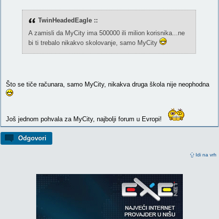
TwinHeadedEagle ::
A zamisli da MyCity ima 500000 ili milion korisnika...ne
bi ti trebalo nikakvo skolovanje, samo MyCity
Što se tiče računara, samo MyCity, nikakva druga škola nije neophodna
Još jednom pohvala za MyCity, najbolji forum u Evropi!
Odgovori
Idi na vrh