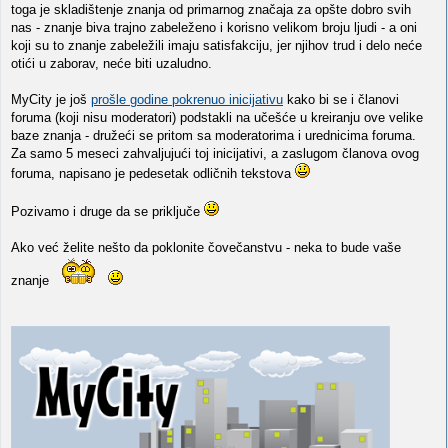
toga je skladištenje znanja od primarnog značaja za opšte dobro svih
nas - znanje biva trajno zabeleženo i korisno velikom broju ljudi - a oni
koji su to znanje zabeležili imaju satisfakciju, jer njihov trud i delo neće
otići u zaborav, neće biti uzaludno.
MyCity je još
prošle godine pokrenuo inicijativu
kako bi se i članovi
foruma (koji nisu moderatori) podstakli na učešće u kreiranju ove velike
baze znanja - družeći se pritom sa moderatorima i urednicima foruma.
Za samo 5 meseci zahvaljujući toj inicijativi, a zaslugom članova ovog
foruma, napisano je pedesetak odličnih tekstova
Pozivamo i druge da se priključe
Ako već želite nešto da poklonite čovečanstvu - neka to bude vaše
znanje