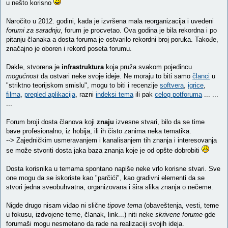
u nešto korisno
Naročito u 2012. godini, kada je izvršena mala reorganizacija i uvedeni
forumi za saradnju
, forum je procvetao. Ova godina je bila rekordna i po
pitanju članaka a dosta foruma je ostvarilo rekordni broj poruka. Takođe,
značajno je oboren i rekord poseta forumu.
Dakle, stvorena je
infrastruktura
koja pruža svakom pojedincu
mogućnost
da ostvari neke svoje ideje. Ne moraju to biti samo
članci
u
"striktno teorijskom smislu", mogu to biti i recenzije
softvera
,
igrice
,
filma
,
pregled aplikacija
, razni
indeksi tema
ili pak
celog potforuma
... ...
...
Forum broji dosta članova koji
znaju
izvesne stvari, bilo da se time
bave profesionalno, iz hobija, ili ih čisto zanima neka tematika.
--> Zajedničkim usmeravanjem i kanalisanjem tih znanja i interesovanja
se može stvoriti dosta jaka baza znanja koje je od opšte dobrobiti
Dosta korisnika u temama spontano napiše neke vrlo korisne stvari. Sve
one mogu da se iskoriste kao "parčići", kao gradivni elementi da se
stvori jedna sveobuhvatna, organizovana i šira slika znanja o nečeme.
Nigde drugo nisam viđao ni slične
tipove tema
(obaveštenja, vesti, teme
u fokusu, izdvojene teme, članak, link...) niti neke
skrivene forume
gde
forumaši mogu nesmetano da rade na realizaciji svojih ideja.