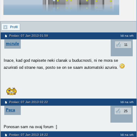
Profil
Poslao: 07 Jan 2013 01:59
Idi na vrh
mcrule
11
Inace, kad god napisete neki clanak u buducnosti, ni ne mora se
azurirati od strane nas, posto se on se saam automatski azurira.
Poslao: 07 Jan 2013 02:22
Idi na vrh
Peca
25
Ponosan sam na ovaj forum :]
Poslao: 07 Jan 2013 18:22
Idi na vrh