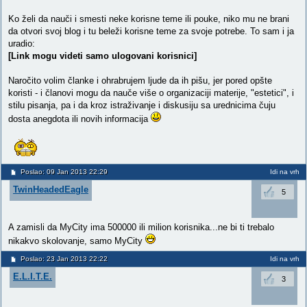
Ko želi da nauči i smesti neke korisne teme ili pouke, niko mu ne brani
da otvori svoj blog i tu beleži korisne teme za svoje potrebe. To sam i ja
uradio:
[Link mogu videti samo ulogovani korisnici]
Naročito volim članke i ohrabrujem ljude da ih pišu, jer pored opšte
koristi - i članovi mogu da nauče više o organizaciji materije, "estetici", i
stilu pisanja, pa i da kroz istraživanje i diskusiju sa urednicima čuju
dosta anegdota ili novih informacija
Poslao: 09 Jan 2013 22:29
Idi na vrh
TwinHeadedEagle
5
A zamisli da MyCity ima 500000 ili milion korisnika...ne bi ti trebalo
nikakvo skolovanje, samo MyCity
Poslao: 23 Jan 2013 22:22
Idi na vrh
E.L.I.T.E.
3