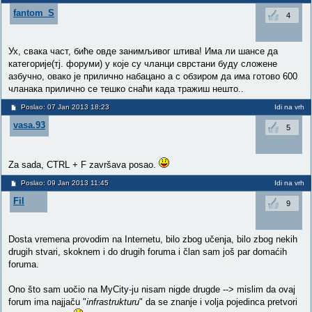
fantom_S
4
Ух, свака част, биће овде занимљивог штива! Има ли шансе да
категорије(тј. форуми) у које су чланци сврстани буду сложене
азбучно, овако је прилично набацано а с обзиром да има готово 600
чланака прилично се тешко снаћи када тражиш нешто..
Poslao: 07 Jan 2013 18:23
Idi na vrh
vasa.93
5
Za sada, CTRL + F završava posao.
Poslao: 09 Jan 2013 11:45
Idi na vrh
Fil
9
Dosta vremena provodim na Internetu, bilo zbog učenja, bilo zbog nekih
drugih stvari, skoknem i do drugih foruma i član sam još par domaćih
foruma.
Ono što sam uočio na MyCity-ju nisam nigde drugde --> mislim da ovaj
forum ima najjaču "
infrastrukturu
" da se znanje i volja pojedinca pretvori