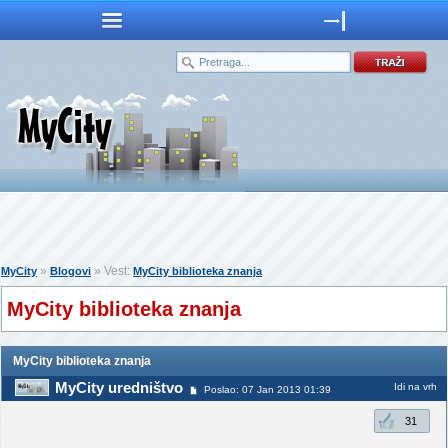
»
» Vest:
MyCity
Blogovi
MyCity biblioteka znanja
MyCity biblioteka znanja
MyCity biblioteka znanja
MyCity uredništvo
Idi na vrh
Poslao: 07 Jan 2013 01:39
31